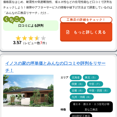
価格面をはじめ、耐震性や気密断熱性、省エネ性などの住宅性能など口コミで評判を
チェックしよう！保障やアフターサービスの情報や値下げ方法まで調査しているのは
「みんなの工務店リサーチ」だけ…
く
こ
工務店の詳細をチェック！
口コミによる評判
もっと詳しく見る
★★★★★
★★★★★
3.57
7
（レビュー数
件）
イノスの家の坪単価とみんなの口コミや評判をリサー
チ！
エリア
北海道
東北（5）
関東（6）
中部（7）
近畿（6）
中国・四国（8）
九州・沖縄（6）
省エネ・創エネ・エコ住宅が得
特徴
意な工務店
ZEH対応工務店