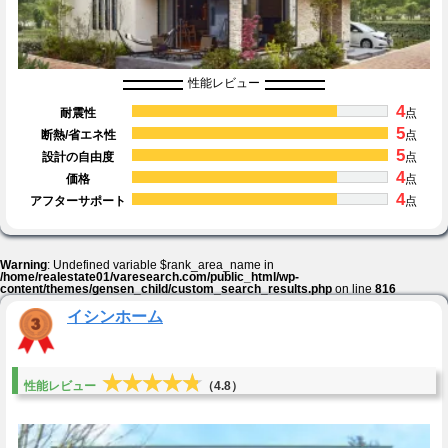
性能レビュー
4
耐震性
点
5
断熱/省エネ性
点
5
設計の自由度
点
4
価格
点
4
アフターサポート
点
Warning
: Undefined variable $rank_area_name in
/home/realestate01/varesearch.com/public_html/wp-
content/themes/gensen_child/custom_search_results.php
on line
816
イシンホーム
★★★★★
★★★★★
性能レビュー
（4.8）