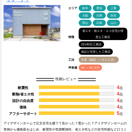
エリア
岐阜
愛知
三重
大阪
兵庫
奈良
岡山
広島
山口
省エネ・創エネ・エコ住宅が得
特徴
意な工務店
ZEH対応工務店
保証が充実した工務店
工法
木造（軸組・パネル工法）
坪単価
48 ～ 60 万円
性能レビュー
4
耐震性
点
4
断熱/省エネ性
点
4
設計の自由度
点
4
価格
点
5
アフターサポート
点
アイデザインホームで注文住宅を建てて良かった？悪かった？アイデザインホームの
実例から価格面をはじめ、耐震性や気密断熱性、省エネ性などの住宅性能など口コミ