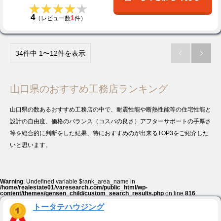
★★★★★
★★★★★
4
1
（レビュー数
件）
34件中 1〜12件を表示


山口県のおすすめ工務店ランキング
山口県の数あるおすすめ工務店の中で、耐震性能や断熱性能等の住宅性能と
設計の自由度、価格のバランス（コスパの良さ）アフターサポートの手厚さ
等を総合的に判断をした結果、特におすすめのが出来るTOP3をご紹介した
いと思います。
Warning
: Undefined variable $rank_area_name in
/home/realestate01/varesearch.com/public_html/wp-
content/themes/gensen_child/custom_search_results.php
on line
816
トータテハウジング