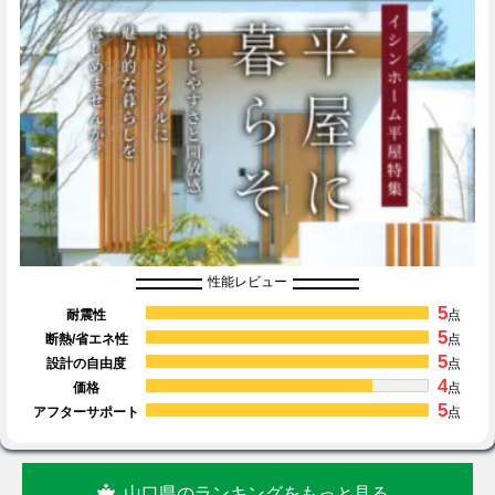
性能レビュー
5
耐震性
点
5
断熱/省エネ性
点
5
設計の自由度
点
4
価格
点
5
アフターサポート
点
山口県のランキングをもっと見る