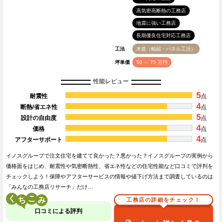
高気密高断熱の工務店
地震に強い工務店
長期優良住宅対応工務店
工法
木造（軸組・パネル工法）
坪単価
50 ～ 75 万円
性能レビュー
5
耐震性
点
4
断熱/省エネ性
点
5
設計の自由度
点
4
価格
点
4
アフターサポート
点
イノスグループで注文住宅を建てて良かった？悪かった？イノスグループの実例から
価格面をはじめ、耐震性や気密断熱性、省エネ性などの住宅性能など口コミで評判を
チェックしよう！保障やアフターサービスの情報や値下げ方法まで調査しているのは
「みんなの工務店リサーチ」だけ…
く
こ
工務店の詳細をチェック！
口コミによる評判