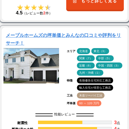
もっと詳しく見る
★★★★★
★★★★★
4.5
2
（レビュー数
件）
メープルホームズの坪単価とみんなの口コミや評判をリ
サーチ！
エリア
北海道
東北（3）
関東（7）
中部（5）
近畿（6）
中国・四国（3）
九州・沖縄（1）
特徴
長期優良住宅対応工務店
輸入住宅が得意な工務店
工法
木造ツーバイ工法
坪単価
60 ～ 120 万円
性能レビュー
3
耐震性
点
4