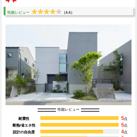
★★★★★
★★★★★
性能レビュー
（4.4）
性能レビュー
5
耐震性
点
5
断熱/省エネ性
点
4
設計の自由度
点