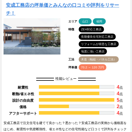
安成工務店の坪単価とみんなの口コミや評判をリサー
チ！
エリア
山口
福岡
特徴
ZEH対応工務店
長期優良住宅対応工務店
リフォームが得意な工務店
地震に強い工務店
工法
木造（軸組・パネル工法）
坪単価
70.2 ～ 120 万円
性能レビュー
4
耐震性
点
4
断熱/省エネ性
点
5
設計の自由度
点
2
価格
点
4
アフターサポート
点
安成工務店で注文住宅を建てて良かった？悪かった？安成工務店の実例から価格面を
はじめ、耐震性や気密断熱性、省エネ性などの住宅性能など口コミで評判をチェック