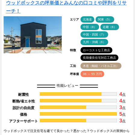
ウッドボックスの坪単価とみんなの口コミや評判をリサ
ーチ！
エリア
北海道
関東（5）
中部（8）
近畿（6）
中国・四国（7）
九州・沖縄（6）
特徴
ローコストな工務店
長期優良住宅対応工務店
工法
木造（軸組・パネル工法）
坪単価
36 ～ 55 万円
性能レビュー
4
耐震性
点
4
断熱/省エネ性
点
3
設計の自由度
点
5
価格
点
3
アフターサポート
点
ウッドボックスで注文住宅を建てて良かった？悪かった？ウッドボックスの実例から