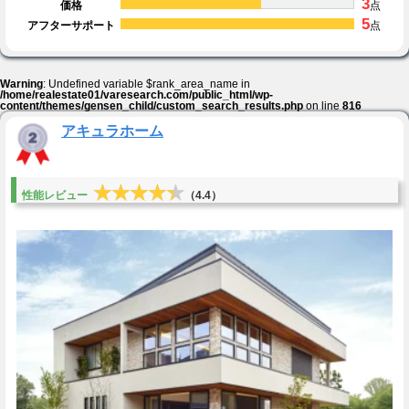
3
価格
点
5
アフターサポート
点
Warning
: Undefined variable $rank_area_name in
/home/realestate01/varesearch.com/public_html/wp-
content/themes/gensen_child/custom_search_results.php
on line
816
アキュラホーム
★★★★★
★★★★★
性能レビュー
（4.4）