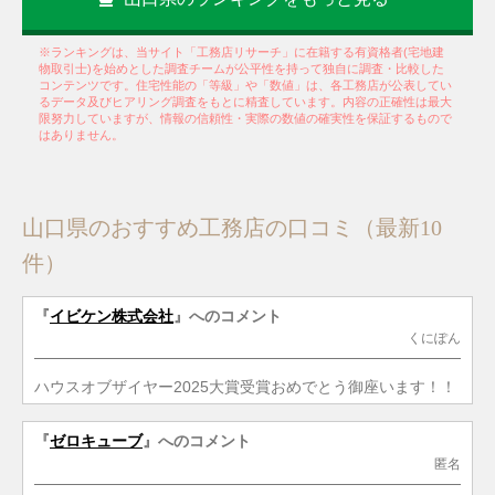
※ランキングは、当サイト「工務店リサーチ」に在籍する有資格者(宅地建
物取引士)を始めとした調査チームが公平性を持って独自に調査・比較した
コンテンツです。住宅性能の「等級」や「数値」は、各工務店が公表してい
るデータ及びヒアリング調査をもとに精査しています。内容の正確性は最大
限努力していますが、情報の信頼性・実際の数値の確実性を保証するもので
はありません。
山口県のおすすめ工務店の口コミ（最新10
件）
『
イビケン株式会社
』へのコメント
くにぽん
ハウスオブザイヤー2025大賞受賞おめでとう御座います！！
『
ゼロキューブ
』へのコメント
匿名