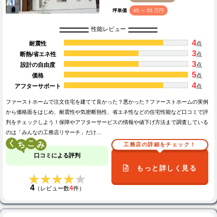
坪単価
45 ～ 55 万円
性能レビュー
4
耐震性
点
3
断熱/省エネ性
点
3
設計の自由度
点
5
価格
点
4
アフターサポート
点
ファーストホームで注文住宅を建てて良かった？悪かった？ファーストホームの実例
から価格面をはじめ、耐震性や気密断熱性、省エネ性などの住宅性能など口コミで評
判をチェックしよう！保障やアフターサービスの情報や値下げ方法まで調査している
のは「みんなの工務店リサーチ」だけ…
く
こ
工務店の詳細をチェック！
口コミによる評判
もっと詳しく見る
★★★★★
★★★★★
4
4
（レビュー数
件）