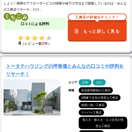
しよう！保障やアフターサービスの情報や値下げ方法まで調査しているのは「みんな
の工務店リサーチ」だけ…
く
こ
工務店の詳細をチェック！
口コミによる評判
もっと詳しく見る
★★★★★
★★★★★
4
2
（レビュー数
件）
トータテハウジングの坪単価とみんなの口コミや評判を
リサーチ！
エリア
広島
山口
特徴
高気密高断熱の工務店
3階建て住宅が得意な工務店
地震に強い工務店
スーパー工務店
省エネ・創エネ・エコ住宅が得
意な工務店