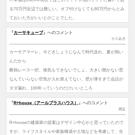
る70万円近辺では難しい。オプ付けなくても80万円からとみ
ておいた方がいいとのことでした。
『
カーサキューブ
』へのコメント
カスあき
カーサアマーレ。今どきしょうじなんて時代送れ、夏が熱い
んだから
断熱レース一択、換気もできないでしょ。大きい開かない窓
なんていらない空気が入れ替えてない。壁が薄すぎて会話が
ダダ漏れ。100年っていうのだけいいところ
『
R+house（アールプラスハウス）
』へのコメント
満足
R+houseの建築家の提案はデザイン中心かと思っていたので
すが、ライフスタイルや家族構成や土地などを考慮して、生