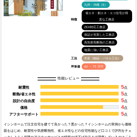
九州・沖縄（8）
省エネ・創エネ・エコ住宅が得
特徴
意な工務店
ZEH対応工務店
保証が充実した工務店
高気密高断熱の工務店
地震に強い工務店
工法
木造（軸組・パネル工法）
坪単価
40 ～ 75 万円
性能レビュー
5
耐震性
点
5
断熱/省エネ性
点
5
設計の自由度
点
4
価格
点
5
アフターサポート
点
イシンホームで注文住宅を建てて良かった？悪かった？イシンホームの実例から価格
面をはじめ、耐震性や気密断熱性、省エネ性などの住宅性能など口コミで評判をチェ
ックしよう！保障やアフターサービスの情報や値下げ方法まで調査しているのは「み