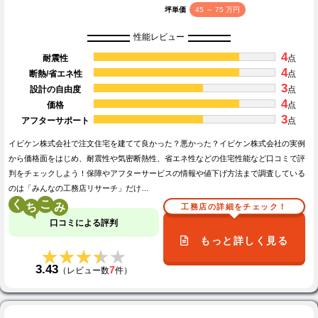
坪単価
45 ～ 75 万円
性能レビュー
4
耐震性
点
4
断熱/省エネ性
点
3
設計の自由度
点
4
価格
点
3
アフターサポート
点
イビケン株式会社で注文住宅を建てて良かった？悪かった？イビケン株式会社の実例
から価格面をはじめ、耐震性や気密断熱性、省エネ性などの住宅性能など口コミで評
判をチェックしよう！保障やアフターサービスの情報や値下げ方法まで調査している
のは「みんなの工務店リサーチ」だけ…
く
こ
工務店の詳細をチェック！
口コミによる評判
もっと詳しく見る
★★★★★
★★★★★
3.43
7
（レビュー数
件）