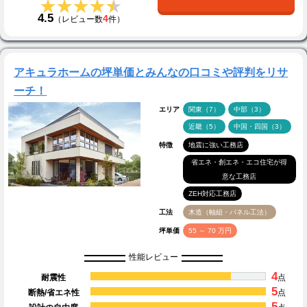
★★★★★
★★★★★
4.5
4
（レビュー数
件）
アキュラホームの坪単価とみんなの口コミや評判をリサ
ーチ！
エリア
関東（7）
中部（3）
近畿（5）
中国・四国（3）
特徴
地震に強い工務店
省エネ・創エネ・エコ住宅が得
意な工務店
ZEH対応工務店
工法
木造（軸組・パネル工法）
坪単価
55 ～ 70 万円
性能レビュー
4
耐震性
点
5
断熱/省エネ性
点
5