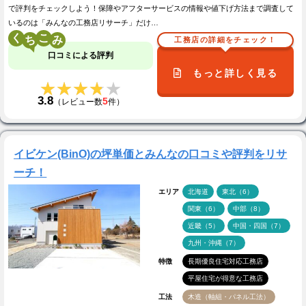
で評判をチェックしよう！保障やアフターサービスの情報や値下げ方法まで調査して
いるのは「みんなの工務店リサーチ」だけ…
く
こ
工務店の詳細をチェック！
口コミによる評判
もっと詳しく見る
★★★★★
★★★★★
3.8
5
（レビュー数
件）
イビケン(BinO)の坪単価とみんなの口コミや評判をリサ
ーチ！
エリア
北海道
東北（6）
関東（6）
中部（8）
近畿（5）
中国・四国（7）
九州・沖縄（7）
特徴
長期優良住宅対応工務店
平屋住宅が得意な工務店
工法
木造（軸組・パネル工法）