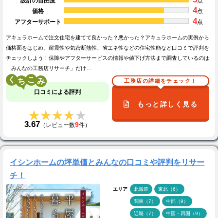
設計の自由度
点
4
価格
点
4
アフターサポート
点
アキュラホームで注文住宅を建てて良かった？悪かった？アキュラホームの実例から
価格面をはじめ、耐震性や気密断熱性、省エネ性などの住宅性能など口コミで評判を
チェックしよう！保障やアフターサービスの情報や値下げ方法まで調査しているのは
「みんなの工務店リサーチ」だけ…
く
こ
工務店の詳細をチェック！
口コミによる評判
もっと詳しく見る
★★★★★
★★★★★
3.67
9
（レビュー数
件）
イシンホームの坪単価とみんなの口コミや評判をリサー
チ！
エリア
北海道
東北（6）
関東（7）
中部（9）
近畿（7）
中国・四国（9）