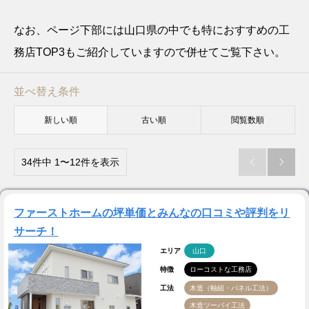
なお、ページ下部には山口県の中でも特におすすめの工
務店TOP3もご紹介していますので併せてご覧下さい。
並べ替え条件
新しい順
古い順
閲覧数順
34件中 1〜12件を表示


ファーストホームの坪単価とみんなの口コミや評判をリ
サーチ！
エリア
山口
特徴
ローコストな工務店
工法
木造（軸組・パネル工法）
木造ツーバイ工法