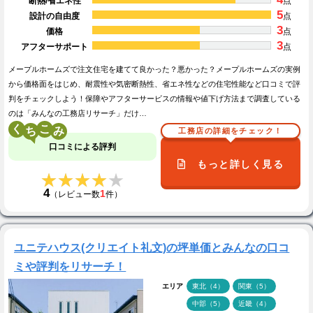
断熱/省エネ性
点
5
設計の自由度
点
3
価格
点
3
アフターサポート
点
メープルホームズで注文住宅を建てて良かった？悪かった？メープルホームズの実例
から価格面をはじめ、耐震性や気密断熱性、省エネ性などの住宅性能など口コミで評
判をチェックしよう！保障やアフターサービスの情報や値下げ方法まで調査している
のは「みんなの工務店リサーチ」だけ…
く
こ
工務店の詳細をチェック！
口コミによる評判
もっと詳しく見る
★★★★★
★★★★★
4
1
（レビュー数
件）
ユニテハウス(クリエイト礼文)の坪単価とみんなの口コ
ミや評判をリサーチ！
エリア
東北（4）
関東（5）
中部（5）
近畿（4）