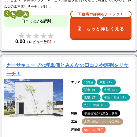
んなの工務店リサーチ」だけ…
く
こ
工務店の詳細をチェック！
口コミによる評判
もっと詳しく見る
★★★★★
★★★★★
0.00
0
（レビュー数
件）
カーサキューブの坪単価とみんなの口コミや評判をリサ
ーチ！
エリア
北海道
東北（4）
関東（6）
中部（8）
近畿（5）
中国・四国（7）
九州・沖縄（8）
特徴
平屋住宅が得意な工務店
工法
木造（軸組・パネル工法）
坪単価
55 ～ 70 万円