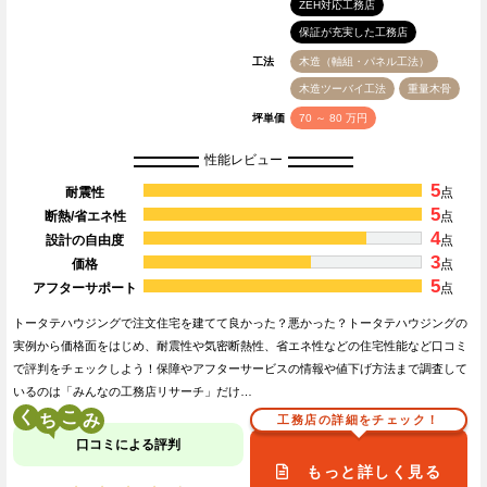
ZEH対応工務店
保証が充実した工務店
工法
木造（軸組・パネル工法）
木造ツーバイ工法
重量木骨
坪単価
70 ～ 80 万円
性能レビュー
5
耐震性
点
5
断熱/省エネ性
点
4
設計の自由度
点
3
価格
点
5
アフターサポート
点
トータテハウジングで注文住宅を建てて良かった？悪かった？トータテハウジングの
実例から価格面をはじめ、耐震性や気密断熱性、省エネ性などの住宅性能など口コミ
で評判をチェックしよう！保障やアフターサービスの情報や値下げ方法まで調査して
いるのは「みんなの工務店リサーチ」だけ…
く
こ
工務店の詳細をチェック！
口コミによる評判
もっと詳しく見る