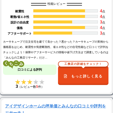
性能レビュー
4
耐震性
点
4
断熱/省エネ性
点
3
設計の自由度
点
4
価格
点
3
アフターサポート
点
カーサキューブで注文住宅を建てて良かった？悪かった？カーサキューブの実例から
価格面をはじめ、耐震性や気密断熱性、省エネ性などの住宅性能など口コミで評判を
チェックしよう！保障やアフターサービスの情報や値下げ方法まで調査しているのは
「みんなの工務店リサーチ」だけ…
く
こ
工務店の詳細をチェック！
口コミによる評判
もっと詳しく見る
★★★★★
★★★★★
3
5
（レビュー数
件）
アイデザインホームの坪単価とみんなの口コミや評判を
リサーチ！