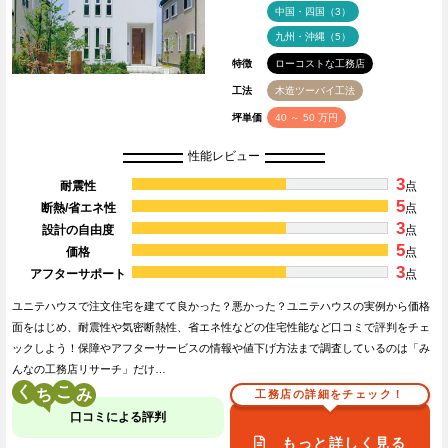
中国・四国（3）
九州・沖縄（5）
特徴
ローコストな工務店
工法
木造ツーバイ工法
坪単価
40 ～ 50 万円
性能レビュー
3
耐震性
点
5
断熱/省エネ性
点
3
設計の自由度
点
5
価格
点
3
アフターサポート
点
ユニテハウスで注文住宅を建てて良かった？悪かった？ユニテハウスの実例から価格
面をはじめ、耐震性や気密断熱性、省エネ性などの住宅性能など口コミで評判をチェ
ックしよう！保障やアフターサービスの情報や値下げ方法まで調査しているのは「み
んなの工務店リサーチ」だけ…
く
こ
工務店の詳細をチェック！
口コミによる評判
もっと詳しく見る