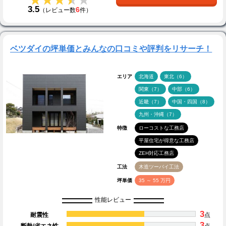
3.5
6
（レビュー数
件）
ベツダイの坪単価とみんなの口コミや評判をリサーチ！
エリア
北海道
東北（6）
関東（7）
中部（6）
近畿（7）
中国・四国（8）
九州・沖縄（7）
特徴
ローコストな工務店
平屋住宅が得意な工務店
ZEH対応工務店
工法
木造ツーバイ工法
坪単価
35 ～ 55 万円
性能レビュー
3
耐震性
点
3
断熱/省エネ性
点