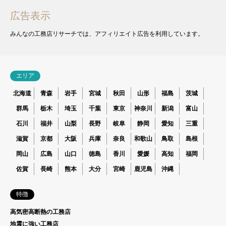
広告表示
みんなの工務店リサーチでは、アフィリエイト広告を利用しています。
エリア
北海道
青森
岩手
宮城
秋田
山形
福島
茨城
群馬
栃木
埼玉
千葉
東京
神奈川
新潟
富山
石川
福井
山梨
長野
岐阜
静岡
愛知
三重
滋賀
京都
大阪
兵庫
奈良
和歌山
鳥取
島根
岡山
広島
山口
徳島
香川
愛媛
高知
福岡
佐賀
長崎
熊本
大分
宮崎
鹿児島
沖縄
特徴
高気密高断熱の工務店
地震に強い工務店