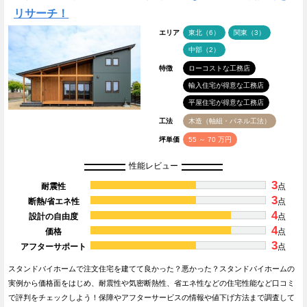
リサーチ！
エリア
東北（6）
関東（3）
中部（2）
特徴
ローコストな工務店
輸入住宅が得意な工務店
平屋住宅が得意な工務店
工法
木造（軸組・パネル工法）
坪単価
55 ～ 70 万円
性能レビュー
3
耐震性
点
3
断熱/省エネ性
点
4
設計の自由度
点
4
価格
点
3
アフターサポート
点
スタンドバイホームで注文住宅を建てて良かった？悪かった？スタンドバイホームの
実例から価格面をはじめ、耐震性や気密断熱性、省エネ性などの住宅性能など口コミ
で評判をチェックしよう！保障やアフターサービスの情報や値下げ方法まで調査して