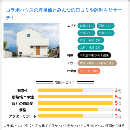
コラボハウスの坪単価とみんなの口コミや評判をリサー
チ！
エリア
東北（3）
関東（7）
中部（7）
近畿（6）
中国・四国（5）
九州・沖縄（3）
特徴
高気密高断熱の工務店
工法
木造（軸組・パネル工法）
坪単価
50 ～ 60 万円
性能レビュー
3
耐震性
点
5
断熱/省エネ性
点
5
設計の自由度
点
4
価格
点
3
アフターサポート
点
コラボハウスで注文住宅を建てて良かった？悪かった？コラボハウスの実例から価格