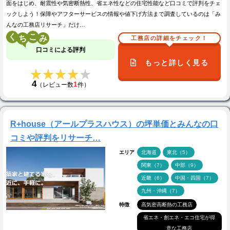
面をはじめ、耐震性や気密断熱性、省エネ性などの住宅性能など口コミで評判をチェ
ックしよう！保障やアフターサービスの情報や値下げ方法まで調査しているのは「み
んなの工務店リサーチ」だけ…
く
こ
工務店の詳細をチェック！
口コミによる評判
もっと詳しく見る
★★★★★
★★★★★
4
1
（レビュー数
件）
R+house（アールプラスハウス）の坪単価とみんなの口
コミや評判をリサーチ…
エリア
北海道
東北（5）
関東（7）
中部（9）
近畿（6）
中国・四国（7）
九州・沖縄（7）
特徴
高気密高断熱の工務店
省エネ・創エネ・エコ住宅が得
意な工務店