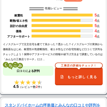
性能レビュー
5
耐震性
点
4
断熱/省エネ性
点
5
設計の自由度
点
4
価格
点
4
アフターサポート
点
イノスグループで注文住宅を建てて良かった？悪かった？イノスグループの実例から
価格面をはじめ、耐震性や気密断熱性、省エネ性などの住宅性能など口コミで評判を
チェックしよう！保障やアフターサービスの情報や値下げ方法まで調査しているのは
「みんなの工務店リサーチ」だけ…
く
こ
工務店の詳細をチェック！
口コミによる評判
もっと詳しく見る
★★★★★
★★★★★
4.5
2
（レビュー数
件）
スタンドバイホームの坪単価とみんなの口コミや評判を