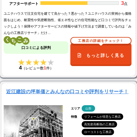
3
アフターサポート
点
ユニテハウスで注文住宅を建てて良かった？悪かった？ユニテハウスの実例から価格
面をはじめ、耐震性や気密断熱性、省エネ性などの住宅性能など口コミで評判をチェ
ックしよう！保障やアフターサービスの情報や値下げ方法まで調査しているのは「み
んなの工務店リサーチ」だけ…
く
こ
工務店の詳細をチェック！
口コミによる評判
もっと詳しく見る
★★★★★
★★★★★
4
1
（レビュー数
件）
近江建設の坪単価とみんなの口コミや評判をリサーチ！
エリア
山形
特徴
リフォームが得意な工務店
高気密高断熱の工務店
ローコストな工務店