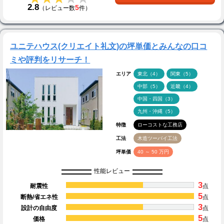
2.8
5
（レビュー数
件）
ユニテハウス(クリエイト礼文)の坪単価とみんなの口コ
ミや評判をリサーチ！
エリア
東北（4）
関東（5）
中部（5）
近畿（4）
中国・四国（3）
九州・沖縄（5）
特徴
ローコストな工務店
工法
木造ツーバイ工法
坪単価
40 ～ 50 万円
性能レビュー
3
耐震性
点
5
断熱/省エネ性
点
3
設計の自由度
点
5
価格
点