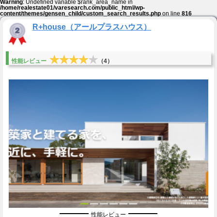
Warning
: Undefined variable $rank_area_name in
/home/realestate01/varesearch.com/public_html/wp-
content/themes/gensen_child/custom_search_results.php
on line
816
R+house（アールプラスハウス）
★★★★★
★★★★★
性能レビュー
（4）
性能レビュー