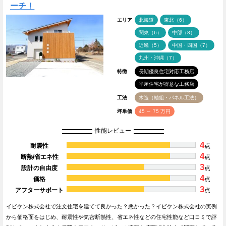
ーチ！
エリア
北海道
東北（6）
関東（6）
中部（8）
近畿（5）
中国・四国（7）
九州・沖縄（7）
特徴
長期優良住宅対応工務店
平屋住宅が得意な工務店
工法
木造（軸組・パネル工法）
坪単価
45 ～ 75 万円
性能レビュー
4
耐震性
点
4
断熱/省エネ性
点
3
設計の自由度
点
4
価格
点
3
アフターサポート
点
イビケン株式会社で注文住宅を建てて良かった？悪かった？イビケン株式会社の実例
から価格面をはじめ、耐震性や気密断熱性、省エネ性などの住宅性能など口コミで評