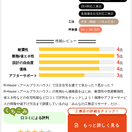
ZEH対応工務店
長期優良住宅対応工務店
工法
木造（軸組・パネル工法）
坪単価
50 ～ 60 万円
性能レビュー
4
耐震性
点
5
断熱/省エネ性
点
4
設計の自由度
点
4
価格
点
3
アフターサポート
点
R+house（アールプラスハウス）で注文住宅を建てて良かった？悪かった？
R+house（アールプラスハウス）の実例から価格面をはじめ、耐震性や気密断熱性、
省エネ性などの住宅性能など口コミで評判をチェックしよう！保障やアフターサービ
スの情報や値下げ方法まで調査しているのは「みんなの工務店リサーチ」だけ…
く
こ
工務店の詳細をチェック！
口コミによる評判
もっと詳しく見る
★★★★★
★★★★★