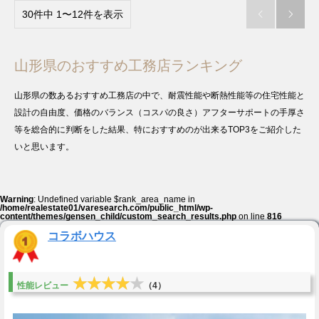
30件中 1〜12件を表示


山形県のおすすめ工務店ランキング
山形県の数あるおすすめ工務店の中で、耐震性能や断熱性能等の住宅性能と
設計の自由度、価格のバランス（コスパの良さ）アフターサポートの手厚さ
等を総合的に判断をした結果、特におすすめのが出来るTOP3をご紹介した
いと思います。
Warning
: Undefined variable $rank_area_name in
/home/realestate01/varesearch.com/public_html/wp-
content/themes/gensen_child/custom_search_results.php
on line
816
コラボハウス
★★★★★
★★★★★
性能レビュー
（4）