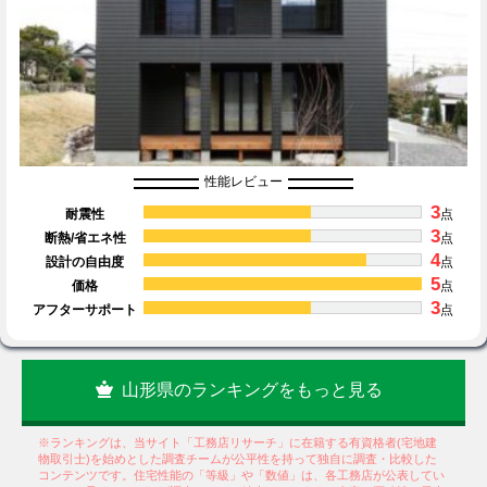
性能レビュー
3
耐震性
点
3
断熱/省エネ性
点
4
設計の自由度
点
5
価格
点
3
アフターサポート
点
山形県のランキングをもっと見る
※ランキングは、当サイト「工務店リサーチ」に在籍する有資格者(宅地建
物取引士)を始めとした調査チームが公平性を持って独自に調査・比較した
コンテンツです。住宅性能の「等級」や「数値」は、各工務店が公表してい