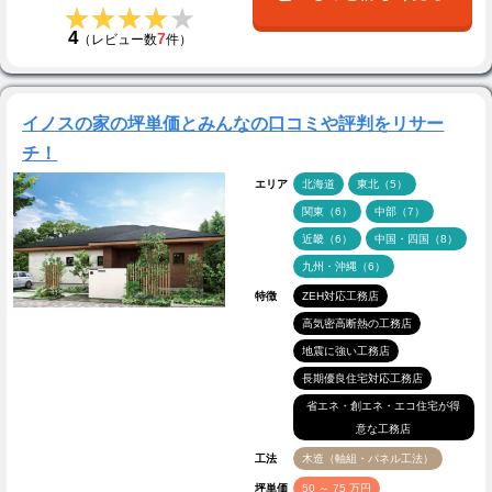
★★★★★
★★★★★
4
7
（レビュー数
件）
イノスの家の坪単価とみんなの口コミや評判をリサー
チ！
エリア
北海道
東北（5）
関東（6）
中部（7）
近畿（6）
中国・四国（8）
九州・沖縄（6）
特徴
ZEH対応工務店
高気密高断熱の工務店
地震に強い工務店
長期優良住宅対応工務店
省エネ・創エネ・エコ住宅が得
意な工務店
工法
木造（軸組・パネル工法）
坪単価
50 ～ 75 万円