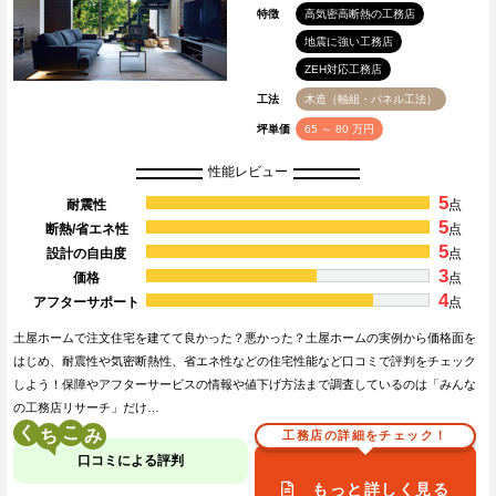
特徴
高気密高断熱の工務店
地震に強い工務店
ZEH対応工務店
工法
木造（軸組・パネル工法）
坪単価
65 ～ 80 万円
性能レビュー
5
耐震性
点
5
断熱/省エネ性
点
5
設計の自由度
点
3
価格
点
4
アフターサポート
点
土屋ホームで注文住宅を建てて良かった？悪かった？土屋ホームの実例から価格面を
はじめ、耐震性や気密断熱性、省エネ性などの住宅性能など口コミで評判をチェック
しよう！保障やアフターサービスの情報や値下げ方法まで調査しているのは「みんな
の工務店リサーチ」だけ…
く
こ
工務店の詳細をチェック！
口コミによる評判
もっと詳しく見る