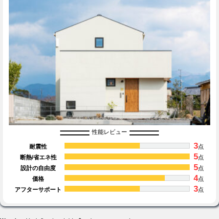
性能レビュー
3
耐震性
点
5
断熱/省エネ性
点
5
設計の自由度
点
4
価格
点
3
アフターサポート
点