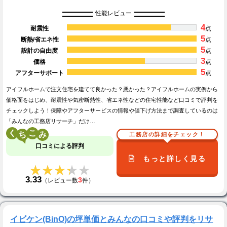
性能レビュー
4
耐震性
点
5
断熱/省エネ性
点
5
設計の自由度
点
3
価格
点
5
アフターサポート
点
アイフルホームで注文住宅を建てて良かった？悪かった？アイフルホームの実例から
価格面をはじめ、耐震性や気密断熱性、省エネ性などの住宅性能など口コミで評判を
チェックしよう！保障やアフターサービスの情報や値下げ方法まで調査しているのは
「みんなの工務店リサーチ」だけ…
く
こ
工務店の詳細をチェック！
口コミによる評判
もっと詳しく見る
★★★★★
★★★★★
3.33
3
（レビュー数
件）
イビケン(BinO)の坪単価とみんなの口コミや評判をリサ