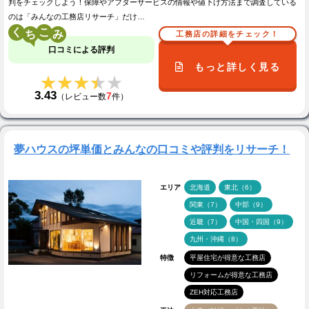
判をチェックしよう！保障やアフターサービスの情報や値下げ方法まで調査している
のは「みんなの工務店リサーチ」だけ…
く
こ
工務店の詳細をチェック！
口コミによる評判
もっと詳しく見る
★★★★★
★★★★★
3.43
7
（レビュー数
件）
夢ハウスの坪単価とみんなの口コミや評判をリサーチ！
エリア
北海道
東北（6）
関東（7）
中部（9）
近畿（7）
中国・四国（9）
九州・沖縄（8）
特徴
平屋住宅が得意な工務店
リフォームが得意な工務店
ZEH対応工務店