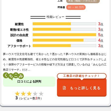
工法
木造（軸組・パネル工法）
坪単価
60 ～ 80 万円
性能レビュー
3
耐震性
点
3
断熱/省エネ性
点
5
設計の自由度
点
4
価格
点
3
アフターサポート
点
夢ハウスで注文住宅を建てて良かった？悪かった？夢ハウスの実例から価格面をはじ
め、耐震性や気密断熱性、省エネ性などの住宅性能など口コミで評判をチェックしよ
う！保障やアフターサービスの情報や値下げ方法まで調査しているのは「みんなの工
務店リサーチ」だけ…
く
こ
工務店の詳細をチェック！
口コミによる評判
もっと詳しく見る
★★★★★
★★★★★
3
2
（レビュー数
件）