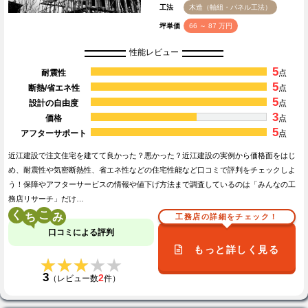
工法
木造（軸組・パネル工法）
坪単価
66 ～ 87 万円
性能レビュー
5
耐震性
点
5
断熱/省エネ性
点
5
設計の自由度
点
3
価格
点
5
アフターサポート
点
近江建設で注文住宅を建てて良かった？悪かった？近江建設の実例から価格面をはじ
め、耐震性や気密断熱性、省エネ性などの住宅性能など口コミで評判をチェックしよ
う！保障やアフターサービスの情報や値下げ方法まで調査しているのは「みんなの工
務店リサーチ」だけ…
く
こ
工務店の詳細をチェック！
口コミによる評判
もっと詳しく見る
★★★★★
★★★★★
3
2
（レビュー数
件）