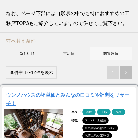
なお、ページ下部には山形県の中でも特におすすめの工
務店TOP3もご紹介していますので併せてご覧下さい。
並べ替え条件
新しい順
古い順
閲覧数順
30件中 1〜12件を表示


ウンノハウスの坪単価とみんなの口コミや評判をリサー
チ！
エリア
宮城
山形
福島
特徴
スーパー工務店
高気密高断熱の工務店
地震に強い工務店