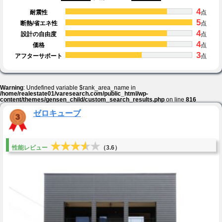
4
耐震性
点
5
断熱/省エネ性
点
4
設計の自由度
点
4
価格
点
3
アフターサポート
点
Warning
: Undefined variable $rank_area_name in
/home/realestate01/varesearch.com/public_html/wp-
content/themes/gensen_child/custom_search_results.php
on line
816
ゼロキューブ
★★★★★
★★★★★
性能レビュー
（3.6）