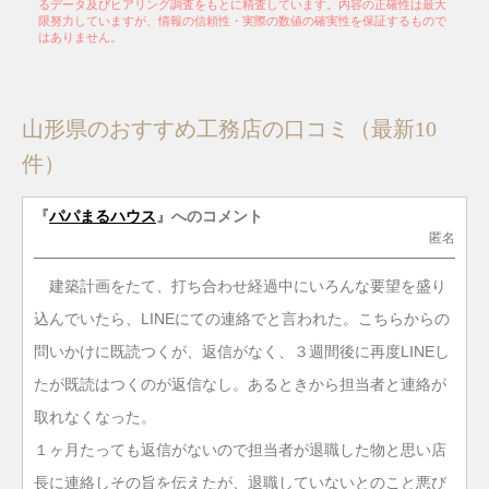
るデータ及びヒアリング調査をもとに精査しています。内容の正確性は最大
限努力していますが、情報の信頼性・実際の数値の確実性を保証するもので
はありません。
山形県のおすすめ工務店の口コミ（最新10
件）
『
パパまるハウス
』へのコメント
匿名
建築計画をたて、打ち合わせ経過中にいろんな要望を盛り
込んでいたら、LINEにての連絡でと言われた。こちらからの
問いかけに既読つくが、返信がなく、３週間後に再度LINEし
たが既読はつくのが返信なし。あるときから担当者と連絡が
取れなくなった。
１ヶ月たっても返信がないので担当者が退職した物と思い店
長に連絡しその旨を伝えたが、退職していないとのこと悪び