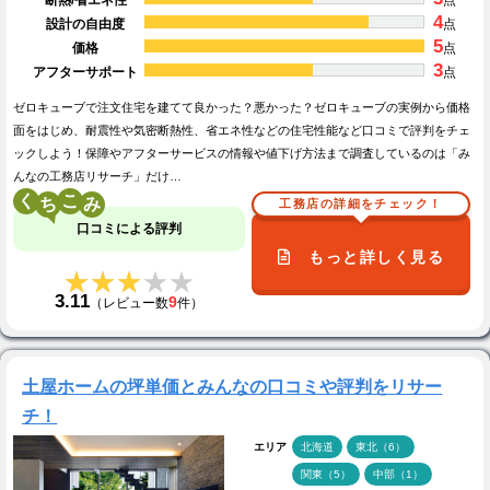
4
設計の自由度
点
5
価格
点
3
アフターサポート
点
ゼロキューブで注文住宅を建てて良かった？悪かった？ゼロキューブの実例から価格
面をはじめ、耐震性や気密断熱性、省エネ性などの住宅性能など口コミで評判をチェ
ックしよう！保障やアフターサービスの情報や値下げ方法まで調査しているのは「み
んなの工務店リサーチ」だけ…
く
こ
工務店の詳細をチェック！
口コミによる評判
もっと詳しく見る
★★★★★
★★★★★
3.11
9
（レビュー数
件）
土屋ホームの坪単価とみんなの口コミや評判をリサー
チ！
エリア
北海道
東北（6）
関東（5）
中部（1）