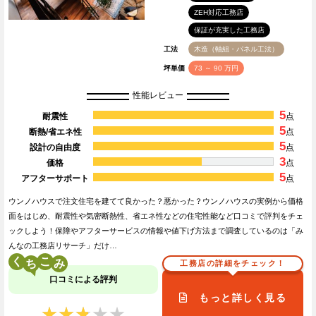
ZEH対応工務店
保証が充実した工務店
工法
木造（軸組・パネル工法）
坪単価
73 ～ 90 万円
性能レビュー
5
耐震性
点
5
断熱/省エネ性
点
5
設計の自由度
点
3
価格
点
5
アフターサポート
点
ウンノハウスで注文住宅を建てて良かった？悪かった？ウンノハウスの実例から価格
面をはじめ、耐震性や気密断熱性、省エネ性などの住宅性能など口コミで評判をチェ
ックしよう！保障やアフターサービスの情報や値下げ方法まで調査しているのは「み
んなの工務店リサーチ」だけ…
く
こ
工務店の詳細をチェック！
口コミによる評判
もっと詳しく見る
★★★★★
★★★★★