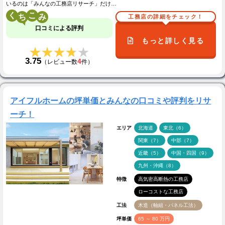
いるのは「みんなの工務店リサーチ」だけ…
く
こ
工務店の詳細をチェック！
口コミによる評判
もっと詳しく見る
★★★★★
★★★★★
3.75
4
（レビュー数
件）
アイフルホームの坪単価とみんなの口コミや評判をリサ
ーチ！
エリア
北海道
東北（6）
関東（7）
中部（7）
近畿（5）
中国・四国（9）
九州・沖縄（8）
特徴
高気密高断熱の工務店
ローコストな工務店
工法
木造（軸組・パネル工法）
坪単価
65 ～ 80 万円