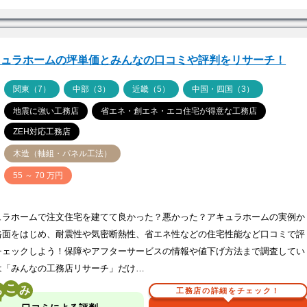
キュラホームの坪単価とみんなの口コミや評判をリサーチ！
ア
関東（7）
中部（3）
近畿（5）
中国・四国（3）
地震に強い工務店
省エネ・創エネ・エコ住宅が得意な工務店
ZEH対応工務店
木造（軸組・パネル工法）
価
55 ～ 70 万円
ュラホームで注文住宅を建てて良かった？悪かった？アキュラホームの実例か
格面をはじめ、耐震性や気密断熱性、省エネ性などの住宅性能など口コミで評
チェックしよう！保障やアフターサービスの情報や値下げ方法まで調査してい
は「みんなの工務店リサーチ」だけ…
こ
工務店の詳細をチェック！