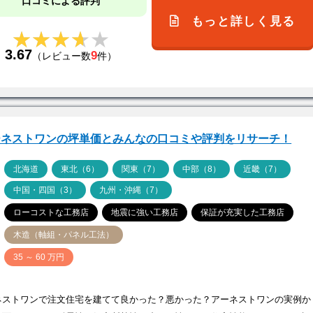
口コミによる評判
もっと詳しく見る
★★★★★
★★★★★
3.67
9
（レビュー数
件）
ーネストワンの坪単価とみんなの口コミや評判をリサーチ！
ア
北海道
東北（6）
関東（7）
中部（8）
近畿（7）
中国・四国（3）
九州・沖縄（7）
ローコストな工務店
地震に強い工務店
保証が充実した工務店
木造（軸組・パネル工法）
価
35 ～ 60 万円
ネストワンで注文住宅を建てて良かった？悪かった？アーネストワンの実例か