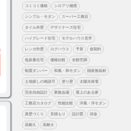
コミコミ価格
シロアリ補償
シンプル・モダン
スーパー工務店
タイル外壁
デザイナーズ住宅
ハイグレード住宅
モデルハウス見学
レンガ外壁
ログハウス
予算
仮契約
低炭素住宅
価格比較
全館空調
制震ダンパー
和風・和モダン
国産無垢材
土地探しの相談可
塗り壁
太陽光発電
完全自由設計
家族会議
屋上のある家
工務店カタログ
性能比較
洋風・洋モダン
真壁づくり
見積もり
設計図
頭金
高耐久
高耐火