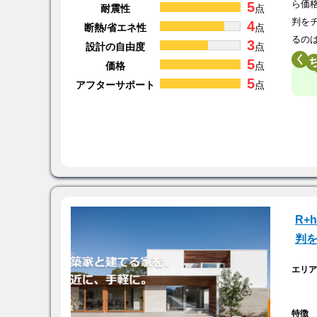
5
ら価
耐震性
点
判を
4
断熱/省エネ性
点
るの
3
設計の自由度
点
く
5
価格
点
5
アフターサポート
点
R+
判
エリ
特徴