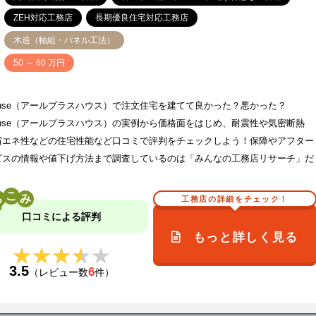
ZEH対応工務店
長期優良住宅対応工務店
木造（軸組・パネル工法）
価
50 ～ 60 万円
house（アールプラスハウス）で注文住宅を建てて良かった？悪かった？
house（アールプラスハウス）の実例から価格面をはじめ、耐震性や気密断熱
省エネ性などの住宅性能など口コミで評判をチェックしよう！保障やアフター
ビスの情報や値下げ方法まで調査しているのは「みんなの工務店リサーチ」だ
こ
工務店の詳細をチェック！
口コミによる評判
もっと詳しく見る
★★★★★
★★★★★
3.5
6
（レビュー数
件）