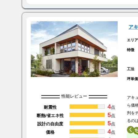
ア
エリ
特徴
工法
坪単
性能レビュー
アキ
4
ら価
耐震性
点
判を
5
断熱/省エネ性
点
るの
5
設計の自由度
点
く
4
価格
点