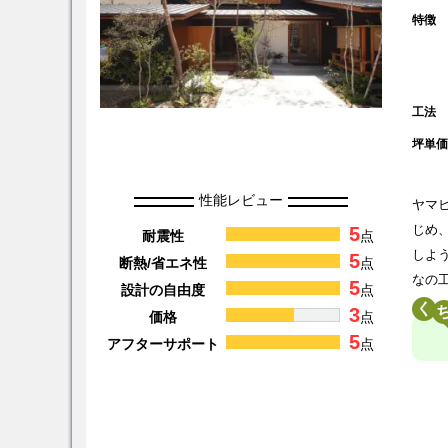
特徴
工法
坪単
性能レビュー
ヤマ
5
じめ
耐震性
点
しよ
5
断熱/省エネ性
点
なの
5
設計の自由度
点
く
3
価格
点
5
アフターサポート
点