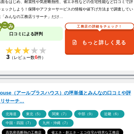
格面をはじめ、耐震性や気密断熱性、省エネ性などの住宅性能など口コミで評
チェックしよう！保障やアフターサービスの情報や値下げ方法まで調査してい
は「みんなの工務店リサーチ」だけ…
こ
工務店の詳細をチェック！
口コミによる評判
もっと詳しく見る
★★★★★
★★★★★
3
6
（レビュー数
件）
house（アールプラスハウス）の坪単価とみんなの口コミや評
をリサーチ…
ア
北海道
東北（5）
関東（7）
中部（9）
近畿（6）
中国・四国（7）
九州・沖縄（7）
高気密高断熱の工務店
省エネ・創エネ・エコ住宅が得意な工務店