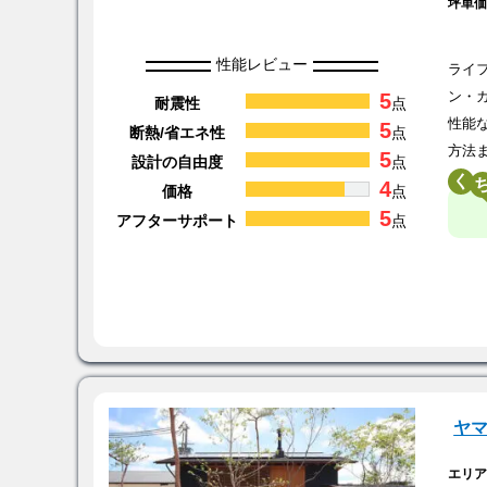
坪単
性能レビュー
ライ
5
ン・
耐震性
点
性能
5
断熱/省エネ性
点
方法
5
設計の自由度
点
く
4
価格
点
5
アフターサポート
点
ヤ
エリ