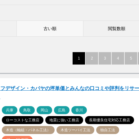
古い順
閲覧数順
1
2
3
4
5
イフデザイン・カバヤの坪単価とみんなの口コミや評判をリサ
！
ア
兵庫
鳥取
岡山
広島
香川
ローコストな工務店
地震に強い工務店
長期優良住宅対応工務店
木造（軸組・パネル工法）
木造ツーバイ工法
独自工法