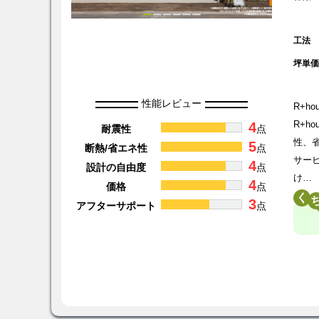
工法
坪単
性能レビュー
R+
4
R+
耐震性
点
性、
5
断熱/省エネ性
点
サー
4
設計の自由度
点
け…
4
価格
点
く
3
アフターサポート
点