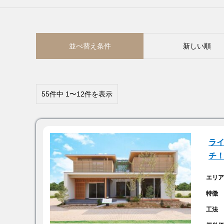
並べ替え条件
新しい順
55件中 1〜12件を表示
ラ
チ
エリ
特徴
工法