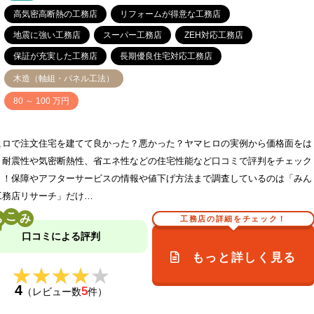
高気密高断熱の工務店
リフォームが得意な工務店
地震に強い工務店
スーパー工務店
ZEH対応工務店
保証が充実した工務店
長期優良住宅対応工務店
木造（軸組・パネル工法）
価
80 ～ 100 万円
ヒロで注文住宅を建てて良かった？悪かった？ヤマヒロの実例から価格面をは
、耐震性や気密断熱性、省エネ性などの住宅性能など口コミで評判をチェック
う！保障やアフターサービスの情報や値下げ方法まで調査しているのは「みん
工務店リサーチ」だけ…
こ
工務店の詳細をチェック！
口コミによる評判
もっと詳しく見る
★★★★★
★★★★★
4
5
（レビュー数
件）