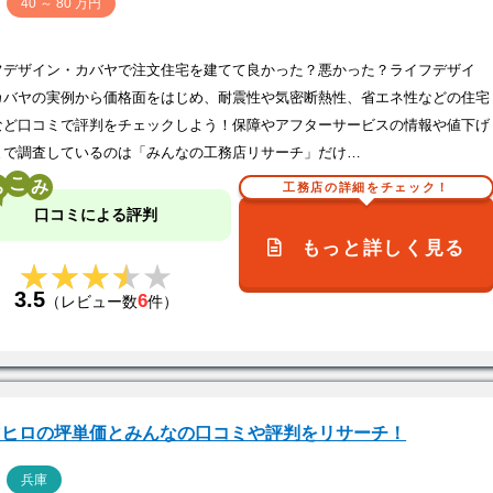
価
40 ～ 80 万円
フデザイン・カバヤで注文住宅を建てて良かった？悪かった？ライフデザイ
カバヤの実例から価格面をはじめ、耐震性や気密断熱性、省エネ性などの住宅
など口コミで評判をチェックしよう！保障やアフターサービスの情報や値下げ
まで調査しているのは「みんなの工務店リサーチ」だけ…
こ
工務店の詳細をチェック！
口コミによる評判
もっと詳しく見る
★★★★★
★★★★★
3.5
6
（レビュー数
件）
マヒロの坪単価とみんなの口コミや評判をリサーチ！
ア
兵庫