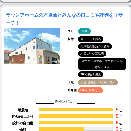
ラウレアホームの坪単価とみんなの口コミや評判をリサ
ーチ！
エリア
栃木
特徴
スーパー工務店
高気密高断熱の工務店
地震に強い工務店
省エネ・創エネ・エコ住宅が得
意な工務店
ZEH対応工務店
工法
木造（軸組・パネル工法）
坪単価
80 ～ 100 万円
性能レビュー
5
耐震性
点
5
断熱/省エネ性
点
5
設計の自由度
点
3
価格
点