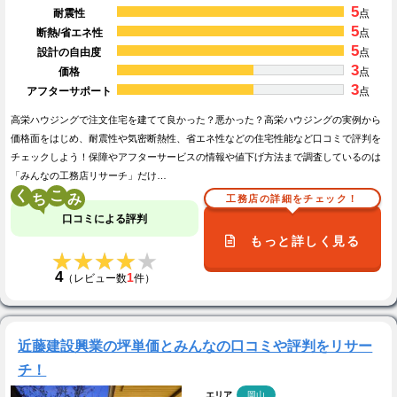
5
耐震性
点
5
断熱/省エネ性
点
5
設計の自由度
点
3
価格
点
3
アフターサポート
点
高栄ハウジングで注文住宅を建てて良かった？悪かった？高栄ハウジングの実例から
価格面をはじめ、耐震性や気密断熱性、省エネ性などの住宅性能など口コミで評判を
チェックしよう！保障やアフターサービスの情報や値下げ方法まで調査しているのは
「みんなの工務店リサーチ」だけ…
く
こ
工務店の詳細をチェック！
口コミによる評判
もっと詳しく見る
★★★★★
★★★★★
4
1
（レビュー数
件）
近藤建設興業の坪単価とみんなの口コミや評判をリサー
チ！
エリア
岡山