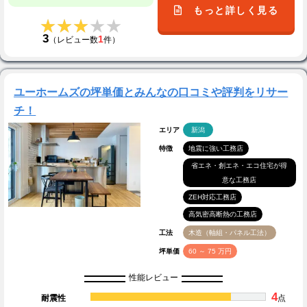
もっと詳しく見る
★★★★★
★★★★★
3
1
（レビュー数
件）
ユーホームズの坪単価とみんなの口コミや評判をリサー
チ！
エリア
新潟
特徴
地震に強い工務店
省エネ・創エネ・エコ住宅が得
意な工務店
ZEH対応工務店
高気密高断熱の工務店
工法
木造（軸組・パネル工法）
坪単価
60 ～ 75 万円
性能レビュー
4
耐震性
点