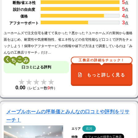
5
断熱/省エネ性
点
5
設計の自由度
点
4
価格
点
3
アフターサポート
点
ユーホームズで注文住宅を建てて良かった？悪かった？ユーホームズの実例から価格
面をはじめ、耐震性や気密断熱性、省エネ性などの住宅性能など口コミで評判をチェ
ックしよう！保障やアフターサービスの情報や値下げ方法まで調査しているのは「み
んなの工務店リサーチ」だけ…
く
こ
工務店の詳細をチェック！
口コミによる評判
もっと詳しく見る
★★★★★
★★★★★
0.00
0
（レビュー数
件）
メープルホームの坪単価とみんなの口コミや評判をリサ
ーチ！
エリア
石川
特徴
リフォームが得意な工務店