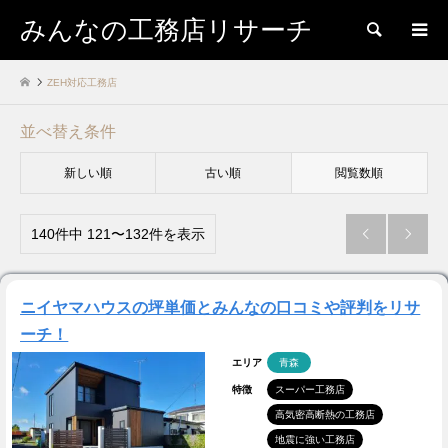
みんなの工務店リサーチ
検索
ZEH対応工務店
並べ替え条件
新しい順
古い順
閲覧数順
140件中 121〜132件を表示


ニイヤマハウスの坪単価とみんなの口コミや評判をリサ
ーチ！
エリア
青森
特徴
スーパー工務店
高気密高断熱の工務店
地震に強い工務店