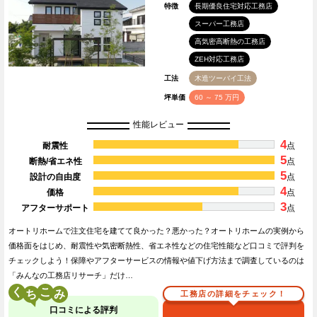
特徴
長期優良住宅対応工務店
スーパー工務店
高気密高断熱の工務店
ZEH対応工務店
工法
木造ツーバイ工法
坪単価
60 ～ 75 万円
性能レビュー
4
耐震性
点
5
断熱/省エネ性
点
5
設計の自由度
点
4
価格
点
3
アフターサポート
点
オートリホームで注文住宅を建てて良かった？悪かった？オートリホームの実例から
価格面をはじめ、耐震性や気密断熱性、省エネ性などの住宅性能など口コミで評判を
チェックしよう！保障やアフターサービスの情報や値下げ方法まで調査しているのは
「みんなの工務店リサーチ」だけ…
く
こ
工務店の詳細をチェック！
口コミによる評判