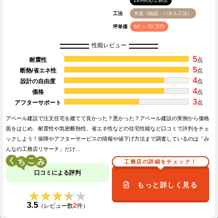
ZEH対応工務店
工法
木造（軸組・パネル工法）
坪単価
60 ～ 70 万円
性能レビュー
5
耐震性
点
5
断熱/省エネ性
点
4
設計の自由度
点
4
価格
点
3
アフターサポート
点
アベール建設で注文住宅を建てて良かった？悪かった？アベール建設の実例から価格
面をはじめ、耐震性や気密断熱性、省エネ性などの住宅性能など口コミで評判をチェ
ックしよう！保障やアフターサービスの情報や値下げ方法まで調査しているのは「み
んなの工務店リサーチ」だけ…
く
こ
工務店の詳細をチェック！
口コミによる評判
もっと詳しく見る
★★★★★
★★★★★
3.5
2
（レビュー数
件）