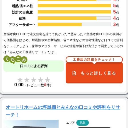
5
断熱/省エネ性
点
5
設計の自由度
点
4
価格
点
3
アフターサポート
点
空感考房CO.COで注文住宅を建てて良かった？悪かった？空感考房CO.COの実例か
ら価格面をはじめ、耐震性や気密断熱性、省エネ性などの住宅性能など口コミで評判
をチェックしよう！保障やアフターサービスの情報や値下げ方法まで調査しているの
は「みんなの工務店リサーチ」だけ…
く
こ
工務店の詳細をチェック！
口コミによる評判
もっと詳しく見る
★★★★★
★★★★★
0.00
0
（レビュー数
件）
オートリホームの坪単価とみんなの口コミや評判をリサ
ーチ！
エリア
徳島