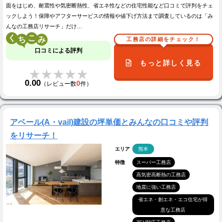
面をはじめ、耐震性や気密断熱性、省エネ性などの住宅性能など口コミで評判をチェ
ックしよう！保障やアフターサービスの情報や値下げ方法まで調査しているのは「み
んなの工務店リサーチ」だけ…
く
こ
工務店の詳細をチェック！
口コミによる評判
もっと詳しく見る
★★★★★
★★★★★
0.00
0
（レビュー数
件）
アベール(A・vail)建設の坪単価とみんなの口コミや評判
をリサーチ！
エリア
熊本
特徴
スーパー工務店
高気密高断熱の工務店
地震に強い工務店
省エネ・創エネ・エコ住宅が得
意な工務店