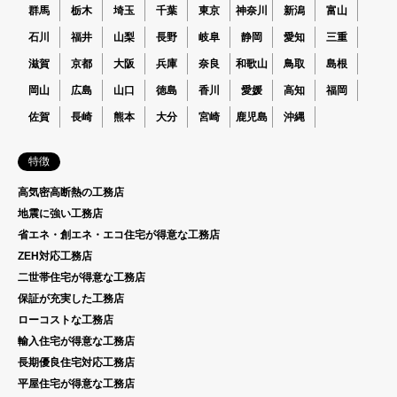
群馬
栃木
埼玉
千葉
東京
神奈川
新潟
富山
石川
福井
山梨
長野
岐阜
静岡
愛知
三重
滋賀
京都
大阪
兵庫
奈良
和歌山
鳥取
島根
岡山
広島
山口
徳島
香川
愛媛
高知
福岡
佐賀
長崎
熊本
大分
宮崎
鹿児島
沖縄
特徴
高気密高断熱の工務店
地震に強い工務店
省エネ・創エネ・エコ住宅が得意な工務店
ZEH対応工務店
二世帯住宅が得意な工務店
保証が充実した工務店
ローコストな工務店
輸入住宅が得意な工務店
長期優良住宅対応工務店
平屋住宅が得意な工務店