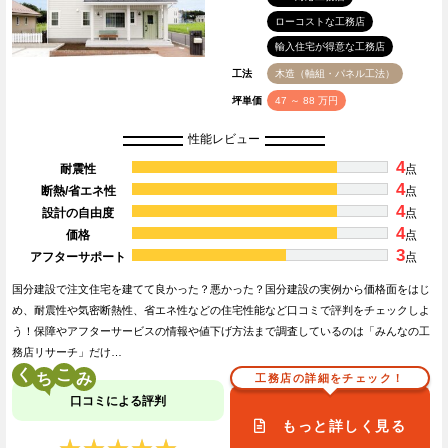
ローコストな工務店
輸入住宅が得意な工務店
工法
木造（軸組・パネル工法）
坪単価
47 ～ 88 万円
性能レビュー
4
耐震性
点
4
断熱/省エネ性
点
4
設計の自由度
点
4
価格
点
3
アフターサポート
点
国分建設で注文住宅を建てて良かった？悪かった？国分建設の実例から価格面をはじ
め、耐震性や気密断熱性、省エネ性などの住宅性能など口コミで評判をチェックしよ
う！保障やアフターサービスの情報や値下げ方法まで調査しているのは「みんなの工
務店リサーチ」だけ…
く
こ
工務店の詳細をチェック！
口コミによる評判
もっと詳しく見る