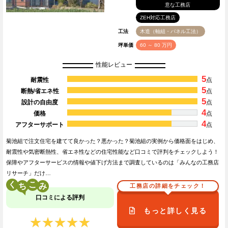
意な工務店
ZEH対応工務店
工法
木造（軸組・パネル工法）
坪単価
60 ～ 80 万円
性能レビュー
5
耐震性
点
5
断熱/省エネ性
点
5
設計の自由度
点
4
価格
点
4
アフターサポート
点
菊池組で注文住宅を建てて良かった？悪かった？菊池組の実例から価格面をはじめ、
耐震性や気密断熱性、省エネ性などの住宅性能など口コミで評判をチェックしよう！
保障やアフターサービスの情報や値下げ方法まで調査しているのは「みんなの工務店
リサーチ」だけ…
く
こ
工務店の詳細をチェック！
口コミによる評判
もっと詳しく見る
★★★★★
★★★★★