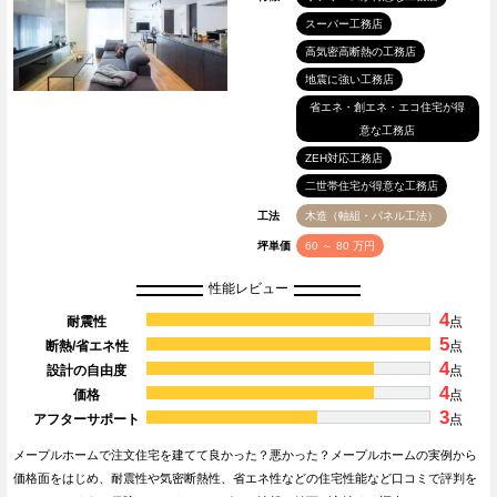
スーパー工務店
高気密高断熱の工務店
地震に強い工務店
省エネ・創エネ・エコ住宅が得
意な工務店
ZEH対応工務店
二世帯住宅が得意な工務店
工法
木造（軸組・パネル工法）
坪単価
60 ～ 80 万円
性能レビュー
4
耐震性
点
5
断熱/省エネ性
点
4
設計の自由度
点
4
価格
点
3
アフターサポート
点
メープルホームで注文住宅を建てて良かった？悪かった？メープルホームの実例から
価格面をはじめ、耐震性や気密断熱性、省エネ性などの住宅性能など口コミで評判を