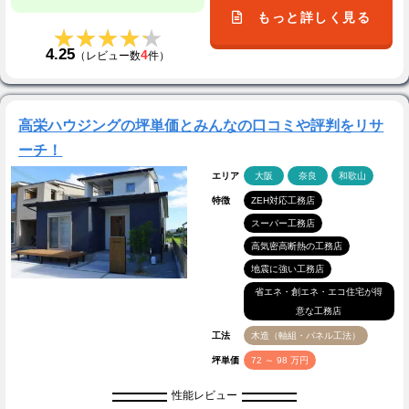
もっと詳しく見る
★★★★★
★★★★★
4.25
4
（レビュー数
件）
高栄ハウジングの坪単価とみんなの口コミや評判をリサ
ーチ！
エリア
大阪
奈良
和歌山
特徴
ZEH対応工務店
スーパー工務店
高気密高断熱の工務店
地震に強い工務店
省エネ・創エネ・エコ住宅が得
意な工務店
工法
木造（軸組・パネル工法）
坪単価
72 ～ 98 万円
性能レビュー