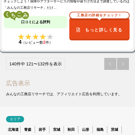
チェックしよう！保障やアフターサービスの情報や値下げ方法まで調査しているのは
「みんなの工務店リサーチ」だけ…
く
こ
工務店の詳細をチェック！
口コミによる評判
もっと詳しく見る
★★★★★
★★★★★
4
2
（レビュー数
件）
140件中 121〜132件を表示


広告表示
みんなの工務店リサーチでは、アフィリエイト広告を利用しています。
エリア
北海道
青森
岩手
宮城
秋田
山形
福島
茨城