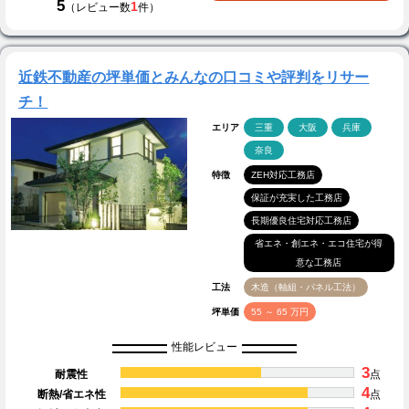
5
1
（レビュー数
件）
近鉄不動産の坪単価とみんなの口コミや評判をリサー
チ！
エリア
三重
大阪
兵庫
奈良
特徴
ZEH対応工務店
保証が充実した工務店
長期優良住宅対応工務店
省エネ・創エネ・エコ住宅が得
意な工務店
工法
木造（軸組・パネル工法）
坪単価
55 ～ 65 万円
性能レビュー
3
耐震性
点
4
断熱/省エネ性
点