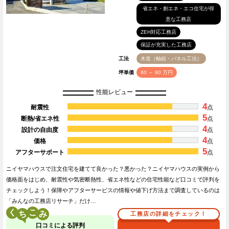
省エネ・創エネ・エコ住宅が得
意な工務店
ZEH対応工務店
保証が充実した工務店
工法
木造（軸組・パネル工法）
坪単価
60 ～ 80 万円
性能レビュー
4
耐震性
点
5
断熱/省エネ性
点
4
設計の自由度
点
4
価格
点
5
アフターサポート
点
ニイヤマハウスで注文住宅を建てて良かった？悪かった？ニイヤマハウスの実例から
価格面をはじめ、耐震性や気密断熱性、省エネ性などの住宅性能など口コミで評判を
チェックしよう！保障やアフターサービスの情報や値下げ方法まで調査しているのは
「みんなの工務店リサーチ」だけ…
く
こ
工務店の詳細をチェック！
口コミによる評判