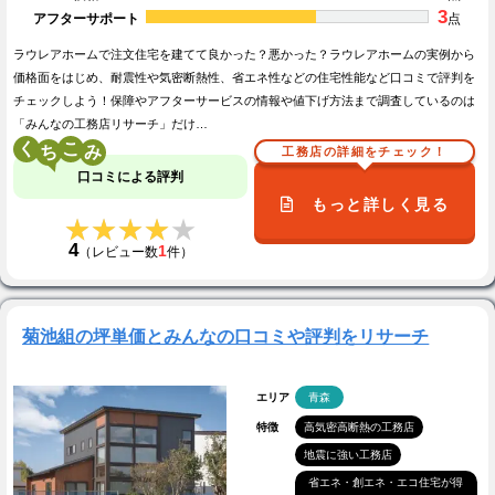
3
アフターサポート
点
ラウレアホームで注文住宅を建てて良かった？悪かった？ラウレアホームの実例から
価格面をはじめ、耐震性や気密断熱性、省エネ性などの住宅性能など口コミで評判を
チェックしよう！保障やアフターサービスの情報や値下げ方法まで調査しているのは
「みんなの工務店リサーチ」だけ…
く
こ
工務店の詳細をチェック！
口コミによる評判
もっと詳しく見る
★★★★★
★★★★★
4
1
（レビュー数
件）
菊池組の坪単価とみんなの口コミや評判をリサーチ
エリア
青森
特徴
高気密高断熱の工務店
地震に強い工務店
省エネ・創エネ・エコ住宅が得