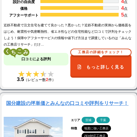
4
設計の自由度
点
4
価格
点
5
アフターサポート
点
近鉄不動産で注文住宅を建てて良かった？悪かった？近鉄不動産の実例から価格面を
はじめ、耐震性や気密断熱性、省エネ性などの住宅性能など口コミで評判をチェック
しよう！保障やアフターサービスの情報や値下げ方法まで調査しているのは「みんな
の工務店リサーチ」だけ…
く
こ
工務店の詳細をチェック！
口コミによる評判
もっと詳しく見る
★★★★★
★★★★★
3.5
2
（レビュー数
件）
国分建設の坪単価とみんなの口コミや評判をリサーチ！
エリア
茨城
千葉
特徴
地震に強い工務店
ZEH対応工務店