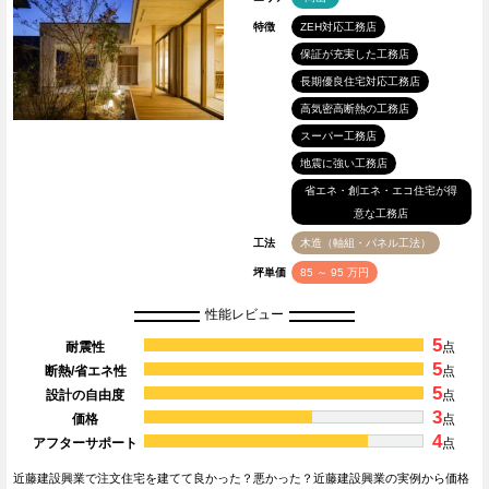
特徴
ZEH対応工務店
保証が充実した工務店
長期優良住宅対応工務店
高気密高断熱の工務店
スーパー工務店
地震に強い工務店
省エネ・創エネ・エコ住宅が得
意な工務店
工法
木造（軸組・パネル工法）
坪単価
85 ～ 95 万円
性能レビュー
5
耐震性
点
5
断熱/省エネ性
点
5
設計の自由度
点
3
価格
点
4
アフターサポート
点
近藤建設興業で注文住宅を建てて良かった？悪かった？近藤建設興業の実例から価格