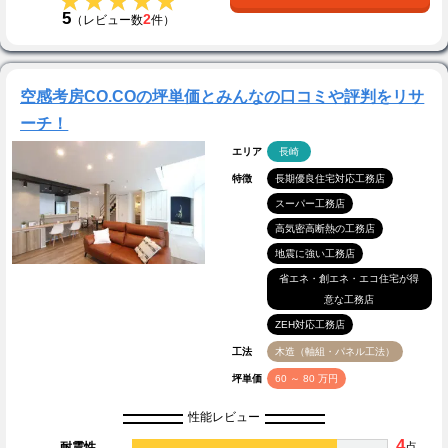
★★★★★
★★★★★
5
2
（レビュー数
件）
空感考房CO.COの坪単価とみんなの口コミや評判をリサ
ーチ！
エリア
長崎
特徴
長期優良住宅対応工務店
スーパー工務店
高気密高断熱の工務店
地震に強い工務店
省エネ・創エネ・エコ住宅が得
意な工務店
ZEH対応工務店
工法
木造（軸組・パネル工法）
坪単価
60 ～ 80 万円
性能レビュー
4
耐震性
点