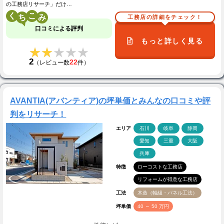
の工務店リサーチ」だけ…
く
こ
工務店の詳細をチェック！
口コミによる評判
もっと詳しく見る
★★★★★
★★★★★
2
22
（レビュー数
件）
AVANTIA(アバンティア)の坪単価とみんなの口コミや評
判をリサーチ！
エリア
石川
岐阜
静岡
愛知
三重
大阪
兵庫
特徴
ローコストな工務店
リフォームが得意な工務店
工法
木造（軸組・パネル工法）
坪単価
40 ～ 50 万円