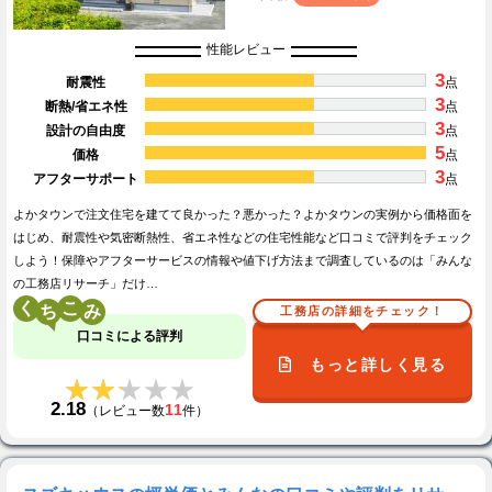
性能レビュー
3
耐震性
点
3
断熱/省エネ性
点
3
設計の自由度
点
5
価格
点
3
アフターサポート
点
よかタウンで注文住宅を建てて良かった？悪かった？よかタウンの実例から価格面を
はじめ、耐震性や気密断熱性、省エネ性などの住宅性能など口コミで評判をチェック
しよう！保障やアフターサービスの情報や値下げ方法まで調査しているのは「みんな
の工務店リサーチ」だけ…
く
こ
工務店の詳細をチェック！
口コミによる評判
もっと詳しく見る
★★★★★
★★★★★
2.18
11
（レビュー数
件）