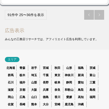
91件中 25〜36件を表示


広告表示
みんなの工務店リサーチでは、アフィリエイト広告を利用しています。
エリア
北海道
青森
岩手
宮城
秋田
山形
福島
茨城
群馬
栃木
埼玉
千葉
東京
神奈川
新潟
富山
石川
福井
山梨
長野
岐阜
静岡
愛知
三重
滋賀
京都
大阪
兵庫
奈良
和歌山
鳥取
島根
岡山
広島
山口
徳島
香川
愛媛
高知
福岡
佐賀
長崎
熊本
大分
宮崎
鹿児島
沖縄