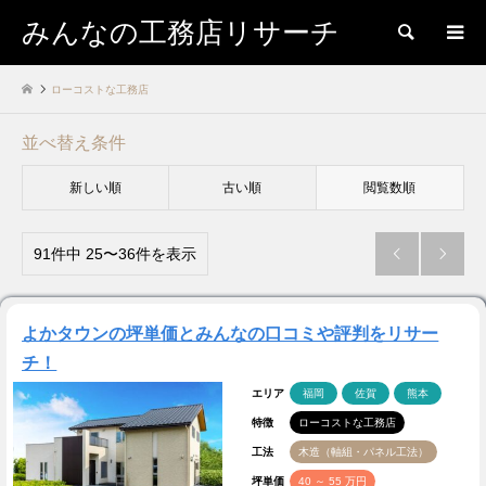
みんなの工務店リサーチ
検索
ローコストな工務店
並べ替え条件
新しい順
古い順
閲覧数順
91件中 25〜36件を表示


よかタウンの坪単価とみんなの口コミや評判をリサー
チ！
エリア
福岡
佐賀
熊本
特徴
ローコストな工務店
工法
木造（軸組・パネル工法）
坪単価
40 ～ 55 万円