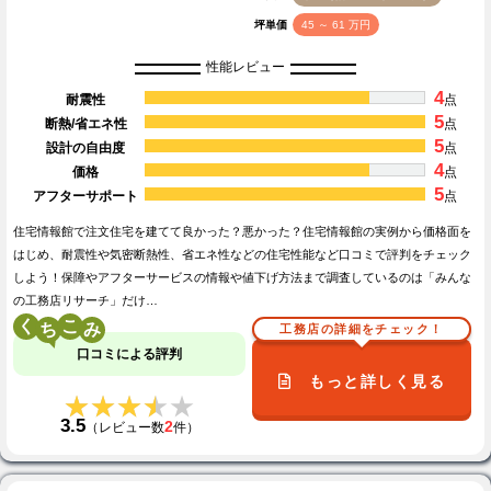
坪単価
45 ～ 61 万円
性能レビュー
4
耐震性
点
5
断熱/省エネ性
点
5
設計の自由度
点
4
価格
点
5
アフターサポート
点
住宅情報館で注文住宅を建てて良かった？悪かった？住宅情報館の実例から価格面を
はじめ、耐震性や気密断熱性、省エネ性などの住宅性能など口コミで評判をチェック
しよう！保障やアフターサービスの情報や値下げ方法まで調査しているのは「みんな
の工務店リサーチ」だけ…
く
こ
工務店の詳細をチェック！
口コミによる評判
もっと詳しく見る
★★★★★
★★★★★
3.5
2
（レビュー数
件）