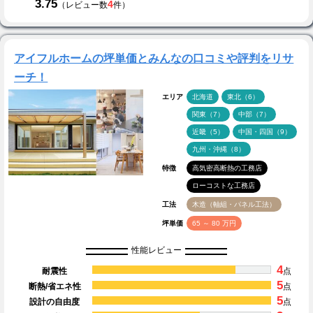
3.75
4
（レビュー数
件）
アイフルホームの坪単価とみんなの口コミや評判をリサ
ーチ！
エリア
北海道
東北（6）
関東（7）
中部（7）
近畿（5）
中国・四国（9）
九州・沖縄（8）
特徴
高気密高断熱の工務店
ローコストな工務店
工法
木造（軸組・パネル工法）
坪単価
65 ～ 80 万円
性能レビュー
4
耐震性
点
5
断熱/省エネ性
点
5
設計の自由度
点