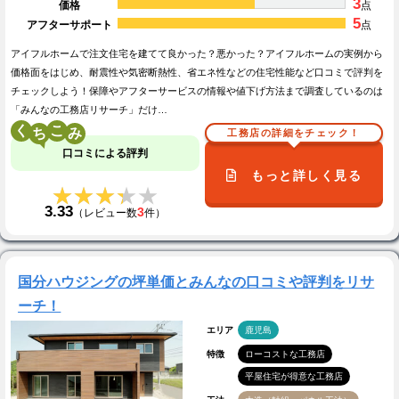
3
価格
点
5
アフターサポート
点
アイフルホームで注文住宅を建てて良かった？悪かった？アイフルホームの実例から
価格面をはじめ、耐震性や気密断熱性、省エネ性などの住宅性能など口コミで評判を
チェックしよう！保障やアフターサービスの情報や値下げ方法まで調査しているのは
「みんなの工務店リサーチ」だけ…
く
こ
工務店の詳細をチェック！
口コミによる評判
もっと詳しく見る
★★★★★
★★★★★
3.33
3
（レビュー数
件）
国分ハウジングの坪単価とみんなの口コミや評判をリサ
ーチ！
エリア
鹿児島
特徴
ローコストな工務店
平屋住宅が得意な工務店