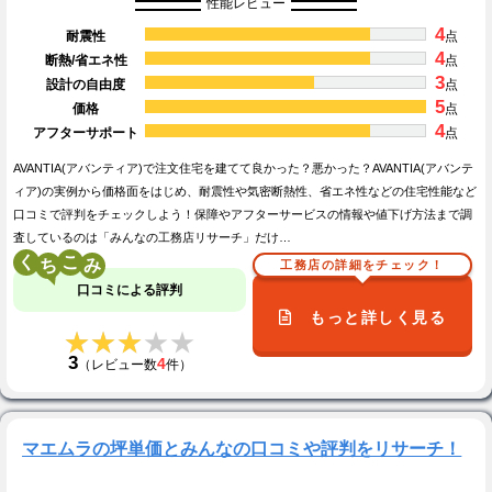
性能レビュー
4
耐震性
点
4
断熱/省エネ性
点
3
設計の自由度
点
5
価格
点
4
アフターサポート
点
AVANTIA(アバンティア)で注文住宅を建てて良かった？悪かった？AVANTIA(アバンテ
ィア)の実例から価格面をはじめ、耐震性や気密断熱性、省エネ性などの住宅性能など
口コミで評判をチェックしよう！保障やアフターサービスの情報や値下げ方法まで調
査しているのは「みんなの工務店リサーチ」だけ…
く
こ
工務店の詳細をチェック！
口コミによる評判
もっと詳しく見る
★★★★★
★★★★★
3
4
（レビュー数
件）
マエムラの坪単価とみんなの口コミや評判をリサーチ！