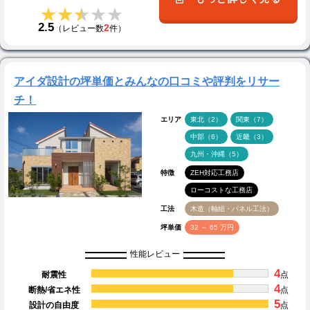
★★★★★
★★★★★
2.5
2
（レビュー数
件）
アイダ設計の坪単価とみんなの口コミや評判をリサー
チ！
エリア
東北（2）
関東（7）
中部（6）
近畿（3）
九州・沖縄（5）
特徴
ZEH対応工務店
ローコストな工務店
工法
木造（軸組・パネル工法）
坪単価
32 ～ 65 万円
性能レビュー
4
耐震性
点
4
断熱/省エネ性
点
5
設計の自由度
点