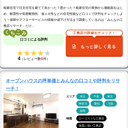
桧家住宅で注文住宅を建てて良かった？悪かった？桧家住宅の実例から価格面をはじ
め、耐震性や気密断熱性、省エネ性などの住宅性能など口コミで評判をチェックしよ
う！保障やアフターサービスの情報や値下げ方法まで調査しているのは「みんなの工
務店リサーチ」だけ…
く
こ
工務店の詳細をチェック！
口コミによる評判
もっと詳しく見る
★★★★★
★★★★★
4
6
（レビュー数
件）
オープンハウスの坪単価とみんなの口コミや評判をリサ
ーチ！
エリア
埼玉
千葉
東京
神奈川
愛知
大阪
福岡
特徴
ローコストな工務店
地震に強い工務店