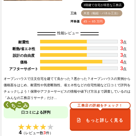
3階建て住宅が得意な工務店
工法
木造（軸組・パネル工法）
坪単価
45 ～ 65 万円
性能レビュー
3
耐震性
点
3
断熱/省エネ性
点
3
設計の自由度
点
4
価格
点
3
アフターサポート
点
オープンハウスで注文住宅を建てて良かった？悪かった？オープンハウスの実例から
価格面をはじめ、耐震性や気密断熱性、省エネ性などの住宅性能など口コミで評判を
チェックしよう！保障やアフターサービスの情報や値下げ方法まで調査しているのは
「みんなの工務店リサーチ」だけ…
く
こ
工務店の詳細をチェック！
口コミによる評判
もっと詳しく見る
★★★★★
★★★★★
4
3
（レビュー数
件）