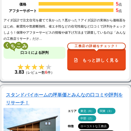
5
価格
点
5
アフターサポート
点
アイダ設計で注文住宅を建てて良かった？悪かった？アイダ設計の実例から価格面を
はじめ、耐震性や気密断熱性、省エネ性などの住宅性能など口コミで評判をチェック
しよう！保障やアフターサービスの情報や値下げ方法まで調査しているのは「みんな
の工務店リサーチ」だけ…
く
こ
工務店の詳細をチェック！
口コミによる評判
もっと詳しく見る
★★★★★
★★★★★
3.83
6
（レビュー数
件）
スタンドバイホームの坪単価とみんなの口コミや評判を
リサーチ！
エリア
東北（6）
関東（3）
中部（2）
特徴
ローコストな工務店