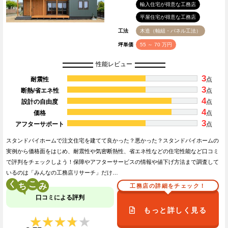
輸入住宅が得意な工務店
平屋住宅が得意な工務店
工法
木造（軸組・パネル工法）
坪単価
55 ～ 70 万円
性能レビュー
3
耐震性
点
3
断熱/省エネ性
点
4
設計の自由度
点
4
価格
点
3
アフターサポート
点
スタンドバイホームで注文住宅を建てて良かった？悪かった？スタンドバイホームの
実例から価格面をはじめ、耐震性や気密断熱性、省エネ性などの住宅性能など口コミ
で評判をチェックしよう！保障やアフターサービスの情報や値下げ方法まで調査して
いるのは「みんなの工務店リサーチ」だけ…
く
こ
工務店の詳細をチェック！
口コミによる評判
もっと詳しく見る
★★★★★
★★★★★