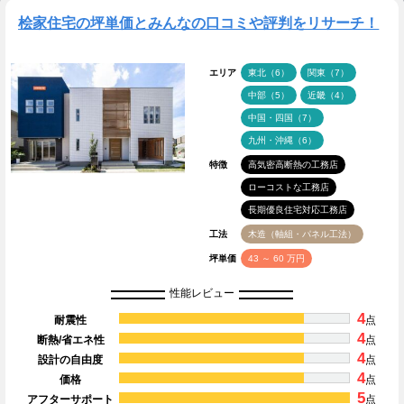
桧家住宅の坪単価とみんなの口コミや評判をリサーチ！
エリア
東北（6）
関東（7）
中部（5）
近畿（4）
中国・四国（7）
九州・沖縄（6）
特徴
高気密高断熱の工務店
ローコストな工務店
長期優良住宅対応工務店
工法
木造（軸組・パネル工法）
坪単価
43 ～ 60 万円
性能レビュー
4
耐震性
点
4
断熱/省エネ性
点
4
設計の自由度
点
4
価格
点
5
アフターサポート
点