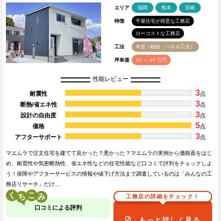
エリア
福岡
熊本
宮崎
特徴
平屋住宅が得意な工務店
ローコストな工務店
工法
木造（軸組・パネル工法）
坪単価
34 ～ 40 万円
性能レビュー
3
耐震性
点
3
断熱/省エネ性
点
3
設計の自由度
点
5
価格
点
3
アフターサポート
点
マエムラで注文住宅を建てて良かった？悪かった？マエムラの実例から価格面をはじ
め、耐震性や気密断熱性、省エネ性などの住宅性能など口コミで評判をチェックしよ
う！保障やアフターサービスの情報や値下げ方法まで調査しているのは「みんなの工
務店リサーチ」だけ…
く
こ
工務店の詳細をチェック！
口コミによる評判
もっと詳しく見る