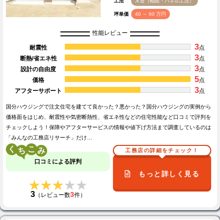
工法
木造（軸組・パネル工法）
坪単価
40 ～ 60 万円
性能レビュー
3
耐震性
点
3
断熱/省エネ性
点
3
設計の自由度
点
5
価格
点
3
アフターサポート
点
国分ハウジングで注文住宅を建てて良かった？悪かった？国分ハウジングの実例から
価格面をはじめ、耐震性や気密断熱性、省エネ性などの住宅性能など口コミで評判を
チェックしよう！保障やアフターサービスの情報や値下げ方法まで調査しているのは
「みんなの工務店リサーチ」だけ…
く
こ
工務店の詳細をチェック！
口コミによる評判
もっと詳しく見る
★★★★★
★★★★★
3
3
（レビュー数
件）