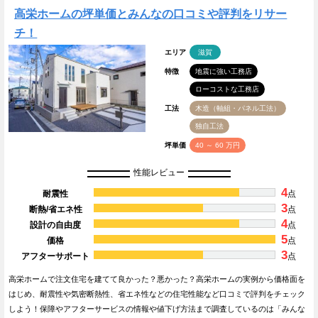
高栄ホームの坪単価とみんなの口コミや評判をリサー
チ！
エリア
滋賀
特徴
地震に強い工務店
ローコストな工務店
工法
木造（軸組・パネル工法）
独自工法
坪単価
40 ～ 60 万円
性能レビュー
4
耐震性
点
3
断熱/省エネ性
点
4
設計の自由度
点
5
価格
点
3
アフターサポート
点
高栄ホームで注文住宅を建てて良かった？悪かった？高栄ホームの実例から価格面を
はじめ、耐震性や気密断熱性、省エネ性などの住宅性能など口コミで評判をチェック
しよう！保障やアフターサービスの情報や値下げ方法まで調査しているのは「みんな