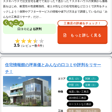
スズキハウスで注文住宅を建てて良かった？悪かった？スズキハウスの実例から価格
面をはじめ、耐震性や気密断熱性、省エネ性などの住宅性能など口コミで評判をチェ
ックしよう！保障やアフターサービスの情報や値下げ方法まで調査しているのは「み
んなの工務店リサーチ」だけ…
く
こ
工務店の詳細をチェック！
口コミによる評判
もっと詳しく見る
★★★★★
★★★★★
3.5
4
（レビュー数
件）
住宅情報館の坪単価とみんなの口コミや評判をリサー
チ！
エリア
東北（2）
関東（7）
中部（3）
近畿（1）
特徴
地震に強い工務店
ZEH対応工務店
ローコストな工務店
工法
木造（軸組・パネル工法）