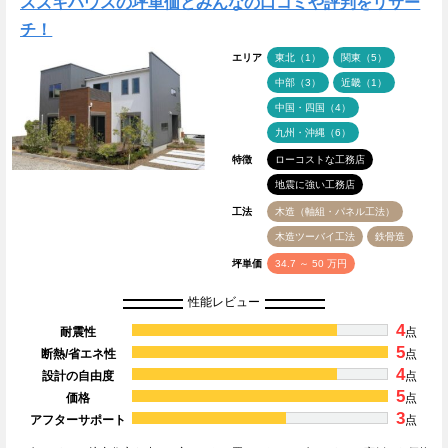
スズキハウスの坪単価とみんなの口コミや評判をリサー
チ！
エリア
東北（1）
関東（5）
中部（3）
近畿（1）
中国・四国（4）
九州・沖縄（6）
特徴
ローコストな工務店
地震に強い工務店
工法
木造（軸組・パネル工法）
木造ツーバイ工法
鉄骨造
坪単価
34.7 ～ 50 万円
性能レビュー
4
耐震性
点
5
断熱/省エネ性
点
4
設計の自由度
点
5
価格
点
3
アフターサポート
点