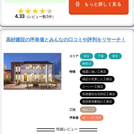
もっと詳しく見る
★★★★★
★★★★★
4.33
3
（レビュー数
件）
高砂建設の坪単価とみんなの口コミや評判をリサーチ！
エリア
埼玉
千葉
東京
神奈川
特徴
地震に強い工務店
保証が充実した工務店
スーパー工務店
長期優良住宅対応工務店
高気密高断熱の工務店
工法
独自工法
坪単価
55 ～ 70 万円
性能レビュー