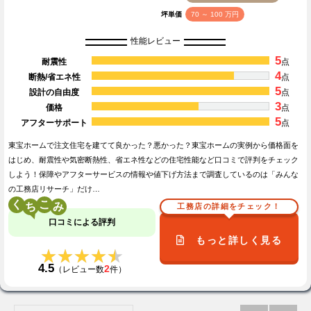
坪単価
70 ～ 100 万円
性能レビュー
5
耐震性
点
4
断熱/省エネ性
点
5
設計の自由度
点
3
価格
点
5
アフターサポート
点
東宝ホームで注文住宅を建てて良かった？悪かった？東宝ホームの実例から価格面を
はじめ、耐震性や気密断熱性、省エネ性などの住宅性能など口コミで評判をチェック
しよう！保障やアフターサービスの情報や値下げ方法まで調査しているのは「みんな
の工務店リサーチ」だけ…
く
こ
工務店の詳細をチェック！
口コミによる評判
もっと詳しく見る
★★★★★
★★★★★
4.5
2
（レビュー数
件）