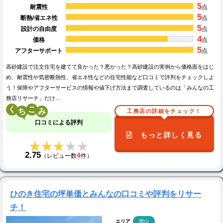
5
耐震性
点
5
断熱/省エネ性
点
5
設計の自由度
点
4
価格
点
5
アフターサポート
点
高砂建設で注文住宅を建てて良かった？悪かった？高砂建設の実例から価格面をはじ
め、耐震性や気密断熱性、省エネ性などの住宅性能など口コミで評判をチェックしよ
う！保障やアフターサービスの情報や値下げ方法まで調査しているのは「みんなの工
務店リサーチ」だけ…
く
こ
工務店の詳細をチェック！
口コミによる評判
もっと詳しく見る
★★★★★
★★★★★
2.75
4
（レビュー数
件）
ひのき住宅の坪単価とみんなの口コミや評判をリサー
チ！
エリア
岡山