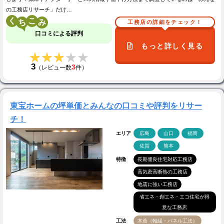
の工務店リサーチ」だけ…
く
こ
工務店の詳細をチェック！
口コミによる評判
もっと詳しく見る
★★★★★
★★★★★
3
3
（レビュー数
件）
東宝ホームの坪単価とみんなの口コミや評判をリサー
チ！
エリア
広島
山口
福岡
佐賀
熊本
特徴
長期優良住宅対応工務店
高気密高断熱の工務店
地震に強い工務店
省エネ・創エネ・エコ住宅が得
意な工務店
工法
木造（軸組・パネル工法）