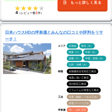
もっと詳しく見る
★★★★★
★★★★★
4
1
（レビュー数
件）
日本ハウスHDの坪単価とみんなの口コミや評判をリサ
ーチ！
エリア
北海道
東北（6）
関東（7）
中部（9）
近畿（7）
中国・四国（9）
九州・沖縄（8）
特徴
長期優良住宅対応工務店
地震に強い工務店
ZEH対応工務店
リフォームが得意な工務店
工法
木造（軸組・パネル工法）
木造ツーバイ工法
坪単価
55 ～ 100 万円