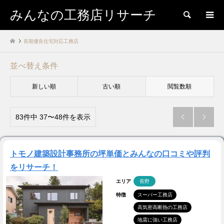
みんなの工務店リサーチ
検索
長期優良住宅対応工務店
並べ替え条件
新しい順
古い順
閲覧数順
83件中 37〜48件を表示


トモノ建築設計事務所の坪単価とみんなの口コミや評判
をリサーチ！
エリア
長野
特徴
スーパー工務店
高気密高断熱の工務店
地震に強い工務店