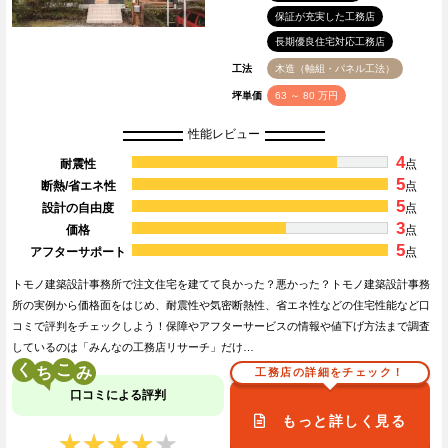
保証が充実した工務店
長期優良住宅対応工務店
工法
木造（軸組・パネル工法）
坪単価
63 ～ 80 万円
性能レビュー
4
耐震性
点
5
断熱/省エネ性
点
5
設計の自由度
点
3
価格
点
5
アフターサポート
点
トモノ建築設計事務所で注文住宅を建てて良かった？悪かった？トモノ建築設計事務
所の実例から価格面をはじめ、耐震性や気密断熱性、省エネ性などの住宅性能など口
コミで評判をチェックしよう！保障やアフターサービスの情報や値下げ方法まで調査
しているのは「みんなの工務店リサーチ」だけ…
く
こ
工務店の詳細をチェック！
口コミによる評判
もっと詳しく見る
★★★★★
★★★★★