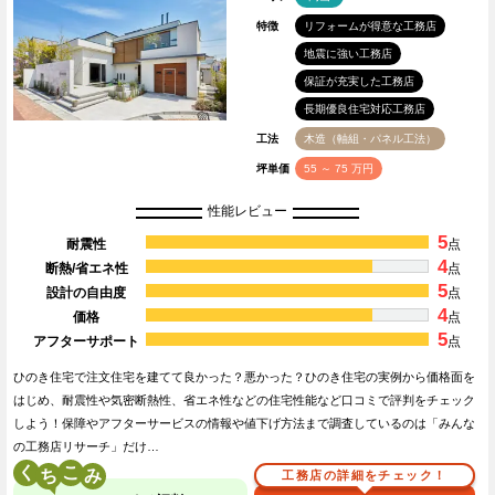
特徴
リフォームが得意な工務店
地震に強い工務店
保証が充実した工務店
長期優良住宅対応工務店
工法
木造（軸組・パネル工法）
坪単価
55 ～ 75 万円
性能レビュー
5
耐震性
点
4
断熱/省エネ性
点
5
設計の自由度
点
4
価格
点
5
アフターサポート
点
ひのき住宅で注文住宅を建てて良かった？悪かった？ひのき住宅の実例から価格面を
はじめ、耐震性や気密断熱性、省エネ性などの住宅性能など口コミで評判をチェック
しよう！保障やアフターサービスの情報や値下げ方法まで調査しているのは「みんな
の工務店リサーチ」だけ…
く
こ
工務店の詳細をチェック！