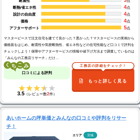
3
耐震性
点
4
断熱/省エネ性
点
4
設計の自由度
点
4
価格
点
5
アフターサポート
点
マスターピースで注文住宅を建てて良かった？悪かった？マスターピースの実例から
価格面をはじめ、耐震性や気密断熱性、省エネ性などの住宅性能など口コミで評判を
チェックしよう！保障やアフターサービスの情報や値下げ方法まで調査しているのは
「みんなの工務店リサーチ」だけ…
く
こ
工務店の詳細をチェック！
口コミによる評判
もっと詳しく見る
★★★★★
★★★★★
3.5
2
（レビュー数
件）
あいホームの坪単価とみんなの口コミや評判をリサー
チ！
エリア
宮城