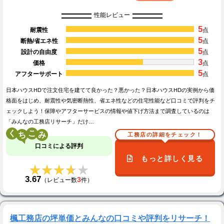
性能レビュー
5
耐震性
点
5
断熱/省エネ性
点
5
設計の自由度
点
3
価格
点
5
アフターサポート
点
日本ハウスHDで注文住宅を建てて良かった？悪かった？日本ハウスHDの実例から価
格面をはじめ、耐震性や気密断熱性、省エネ性などの住宅性能など口コミで評判をチ
ェックしよう！保障やアフターサービスの情報や値下げ方法まで調査しているのは
「みんなの工務店リサーチ」だけ…
く
こ
工務店の詳細をチェック！
口コミによる評判
もっと詳しく見る
★★★★★
★★★★★
3.67
3
（レビュー数
件）
楓工務店の坪単価とみんなの口コミや評判をリサーチ！