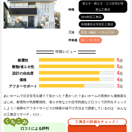
省エネ・創エネ・エコ住宅が得
特徴
意な工務店
ZEH対応工務店
長期優良住宅対応工務店
工法
木造（軸組・パネル工法）
坪単価
55 ～ 70 万円
性能レビュー
5
耐震性
点
5
断熱/省エネ性
点
4
設計の自由度
点
4
価格
点
3
アフターサポート
点
あいホームで注文住宅を建てて良かった？悪かった？あいホームの実例から価格面を
はじめ、耐震性や気密断熱性、省エネ性などの住宅性能など口コミで評判をチェック
しよう！保障やアフターサービスの情報や値下げ方法まで調査しているのは「みんな
の工務店リサーチ」だけ…
く
こ
工務店の詳細をチェック！
口コミによる評判