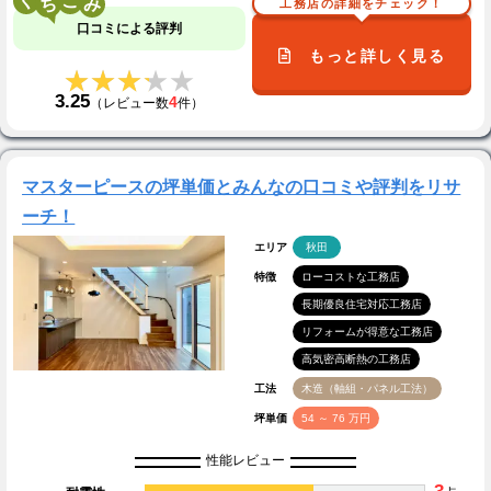
く
こ
工務店の詳細をチェック！
口コミによる評判
もっと詳しく見る
★★★★★
★★★★★
3.25
4
（レビュー数
件）
マスターピースの坪単価とみんなの口コミや評判をリサ
ーチ！
エリア
秋田
特徴
ローコストな工務店
長期優良住宅対応工務店
リフォームが得意な工務店
高気密高断熱の工務店
工法
木造（軸組・パネル工法）
坪単価
54 ～ 76 万円
性能レビュー