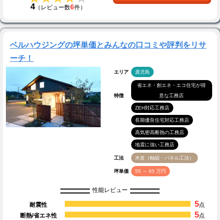
4
6
（レビュー数
件）
ベルハウジングの坪単価とみんなの口コミや評判をリサ
ーチ！
エリア
鹿児島
省エネ・創エネ・エコ住宅が得
特徴
意な工務店
ZEH対応工務店
長期優良住宅対応工務店
高気密高断熱の工務店
地震に強い工務店
工法
木造（軸組・パネル工法）
坪単価
55 ～ 65 万円
性能レビュー
5
耐震性
点
5
断熱/省エネ性
点