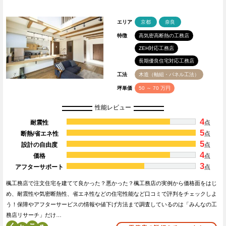
エリア
京都
奈良
特徴
高気密高断熱の工務店
ZEH対応工務店
長期優良住宅対応工務店
工法
木造（軸組・パネル工法）
坪単価
50 ～ 70 万円
性能レビュー
4
耐震性
点
5
断熱/省エネ性
点
5
設計の自由度
点
4
価格
点
3
アフターサポート
点
楓工務店で注文住宅を建てて良かった？悪かった？楓工務店の実例から価格面をはじ
め、耐震性や気密断熱性、省エネ性などの住宅性能など口コミで評判をチェックしよ
う！保障やアフターサービスの情報や値下げ方法まで調査しているのは「みんなの工
務店リサーチ」だけ…