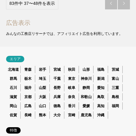
83件中 37〜48件を表示


広告表示
みんなの工務店リサーチでは、アフィリエイト広告を利用しています。
エリア
北海道
青森
岩手
宮城
秋田
山形
福島
茨城
群馬
栃木
埼玉
千葉
東京
神奈川
新潟
富山
石川
福井
山梨
長野
岐阜
静岡
愛知
三重
滋賀
京都
大阪
兵庫
奈良
和歌山
鳥取
島根
岡山
広島
山口
徳島
香川
愛媛
高知
福岡
佐賀
長崎
熊本
大分
宮崎
鹿児島
沖縄
特徴