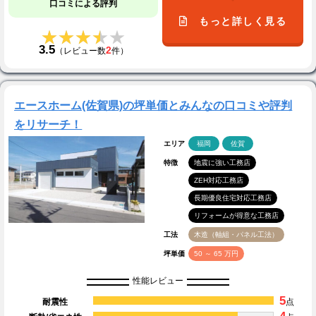
口コミによる評判
もっと詳しく見る
★★★★★
★★★★★
3.5
2
（レビュー数
件）
エースホーム(佐賀県)の坪単価とみんなの口コミや評判
をリサーチ！
エリア
福岡
佐賀
特徴
地震に強い工務店
ZEH対応工務店
長期優良住宅対応工務店
リフォームが得意な工務店
工法
木造（軸組・パネル工法）
坪単価
50 ～ 65 万円
性能レビュー
5
耐震性
点