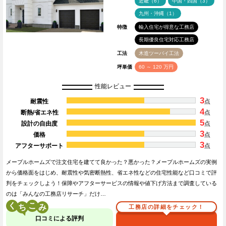
近畿（6）
中国・四国（3）
九州・沖縄（1）
特徴
輸入住宅が得意な工務店
長期優良住宅対応工務店
工法
木造ツーバイ工法
坪単価
60 ～ 120 万円
性能レビュー
3
耐震性
点
4
断熱/省エネ性
点
5
設計の自由度
点
3
価格
点
3
アフターサポート
点
メープルホームズで注文住宅を建てて良かった？悪かった？メープルホームズの実例
から価格面をはじめ、耐震性や気密断熱性、省エネ性などの住宅性能など口コミで評
判をチェックしよう！保障やアフターサービスの情報や値下げ方法まで調査している
のは「みんなの工務店リサーチ」だけ…
く
こ
工務店の詳細をチェック！
口コミによる評判