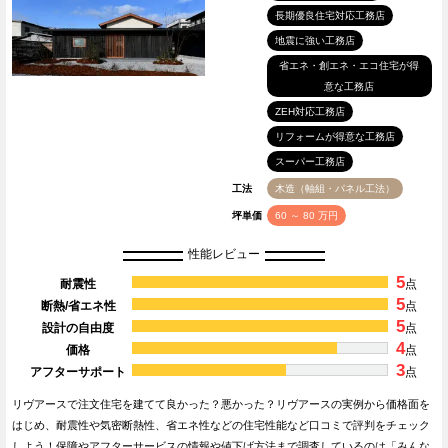
長期優良住宅対応工務店
地震に強い工務店
省エネ・創エネ・エコ住宅が得
意な工務店
ZEH対応工務店
リフォームが得意な工務店
スーパー工務店
工法
木造（軸組・パネル工法）
坪単価
60 ～ 80 万円
性能レビュー
5
耐震性
点
5
断熱/省エネ性
点
5
設計の自由度
点
4
価格
点
3
アフターサポート
点
リヴアースで注文住宅を建てて良かった？悪かった？リヴアースの実例から価格面を
はじめ、耐震性や気密断熱性、省エネ性などの住宅性能など口コミで評判をチェック
しよう！保障やアフターサービスの情報や値下げ方法まで調査しているのは「みんな