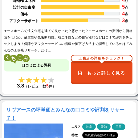
4
断熱/省エネ性
点
5
設計の自由度
点
4
価格
点
3
アフターサポート
点
エースホームで注文住宅を建てて良かった？悪かった？エースホームの実例から価格
面をはじめ、耐震性や気密断熱性、省エネ性などの住宅性能など口コミで評判をチェ
ックしよう！保障やアフターサービスの情報や値下げ方法まで調査しているのは「み
んなの工務店リサーチ」だけ…
く
こ
工務店の詳細をチェック！
口コミによる評判
もっと詳しく見る
★★★★★
★★★★★
3.8
5
（レビュー数
件）
リヴアースの坪単価とみんなの口コミや評判をリサー
チ！
エリア
岐阜
愛知
三重
特徴
高気密高断熱の工務店