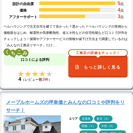
5
設計の自由度
点
4
価格
点
3
アフターサポート
点
ベルハウジングで注文住宅を建てて良かった？悪かった？ベルハウジングの実例から
価格面をはじめ、耐震性や気密断熱性、省エネ性などの住宅性能など口コミで評判を
チェックしよう！保障やアフターサービスの情報や値下げ方法まで調査しているのは
「みんなの工務店リサーチ」だけ…
く
こ
工務店の詳細をチェック！
口コミによる評判
もっと詳しく見る
★★★★★
★★★★★
4
3
（レビュー数
件）
メープルホームズの坪単価とみんなの口コミや評判をリ
サーチ！
エリア
北海道
東北（3）
関東（7）
中部（5）