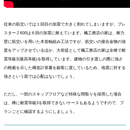
従来の筋交いでは１回目の加震で大きく割れてしまいますが、ブレ
スターＺ600は６回の加震に耐えています。楓工務店の家は、耐力
壁に筋交いを用いた木造軸組み工法ですが、筋交いの接合金物の強
度をアップさせているほか、大前提として楓工務店の家は全棟で耐
震等級3(最高等級)を取得しています。建物の引き渡しの際に強さ
の根拠を示した構造計算書を顧客に渡しているため、地震に対する
強さという面では心配はないでしょう。
ただし、一部のスキップフロアなど特殊な間取りを採用した場合
は、稀に耐震等級3を取得できないケースもあるようですので、プ
ランごとに確認するようにしましょう。