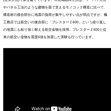
やパネル工法のような建物を面で支えるモノコック構造に比べて、
構造材の接合部分に地震の負荷が集中しやすい点が弱点ですが、楓
工務店では筋交いの接合部に「ブレスターＺ600」という繰り返し
の地震にも粘り強く耐える筋交金物を採用。ブレスターＺ600と従
来の筋交い金物を震度6強を加震した実験も行っています。