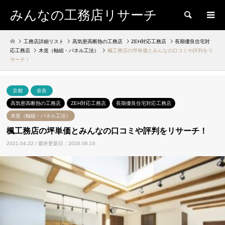
みんなの工務店リサーチ
検索
工務店詳細リスト
高気密高断熱の工務店
ZEH対応工務店
長期優良住宅対
応工務店
木造（軸組・パネル工法）
楓工務店の坪単価とみんなの口コミや評判をリ
サーチ！
京都
奈良
高気密高断熱の工務店
ZEH対応工務店
長期優良住宅対応工務店
木造（軸組・パネル工法）
楓工務店の坪単価とみんなの口コミや評判をリサーチ！
2021.04.22 / 最終更新日：2026.06.16