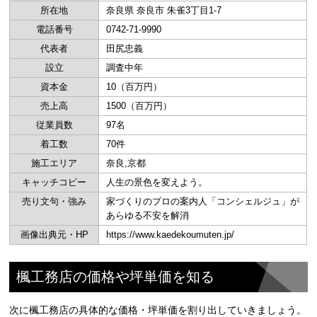
所在地
奈良県 奈良市 朱雀3丁目1-7
電話番号
0742-71-9990
代表者
田尻忠義
設立
調査中年
資本金
10（百万円）
売上高
1500（百万円）
従業員数
97名
着工数
70件
施工エリア
奈良,京都
キャッチコピー
人生の景色を変えよう。
売り文句・強み
家づくりのプロの案内人「コンシェルジュ」が
あらゆる不安を解消
画像出典元・HP
https://www.kaedekoumuten.jp/
楓工務店の価格や坪単価を知る
次に楓工務店の具体的な価格・坪単価を割り出していきましょう。