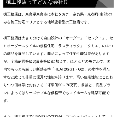
楓工務店ってどんな会社!?
楓工務店は、奈良県奈良市に本社をおき、奈良県・京都府(南部)の
みを施工対応エリアとする地域密着型の工務店です。
楓工務店は大きく分けて自由設計の「オーダー」「セレクト」、セ
ミオーダースタイルの規格住宅「ラスティック」「クミエ」の４つ
の商品を展開しています。商品によって住宅性能は差があります
が、全棟耐震等級3(最高等級)に加えて、ほとんどのモデルで、国
内でもっとも厳しい断熱基準「HEAT20(G1・G2)」の水準を満た
すなど総じて非常に優秀な性能を誇ります。高い住宅性能にこだわ
りつつ価格帯はおおよそ「坪単価50～70万円」前後と、商品プラ
ンによってはリーズナブルな価格帯でもマイホームを建築可能で
す。
また、楓工務店では家作りのプロが「コンシェルジュ」として、土