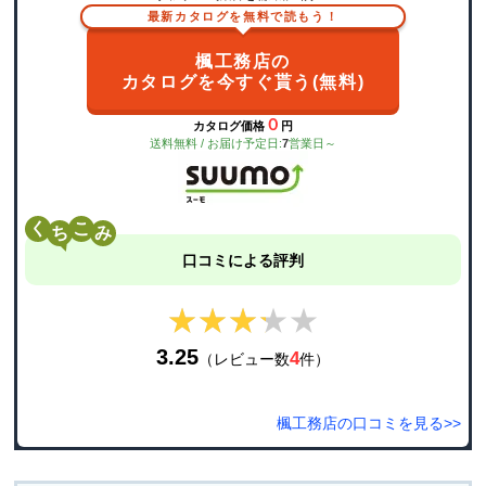
最新カタログを無料で読もう！
楓工務店の
カタログを今すぐ貰う(無料)
０
カタログ価格
円
送料無料 / お届け予定日:
7
営業日～
く
こ
口コミによる評判
★★★★★
★★★★★
3.25
4
（レビュー数
件）
楓工務店の口コミを見る>>