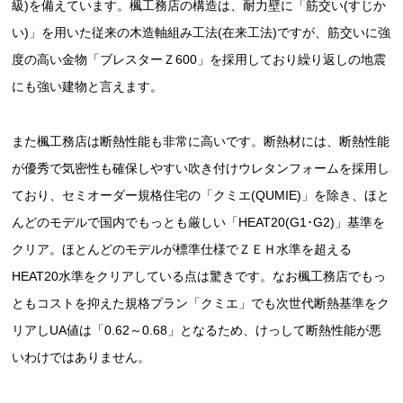
級)を備えています。楓工務店の構造は、耐力壁に「筋交い(すじか
い)」を用いた従来の木造軸組み工法(在来工法)ですが、筋交いに強
度の高い金物「ブレスターＺ600」を採用しており繰り返しの地震
にも強い建物と言えます。
また楓工務店は断熱性能も非常に高いです。断熱材には、断熱性能
が優秀で気密性も確保しやすい吹き付けウレタンフォームを採用し
ており、セミオーダー規格住宅の「クミエ(QUMIE)」を除き、ほと
んどのモデルで国内でもっとも厳しい「HEAT20(G1･G2)」基準を
クリア。ほとんどのモデルが標準仕様でＺＥＨ水準を超える
HEAT20水準をクリアしている点は驚きです。なお楓工務店でもっ
ともコストを抑えた規格プラン「クミエ」でも次世代断熱基準をク
リアしUA値は「0.62～0.68」となるため、けっして断熱性能が悪
いわけではありません。