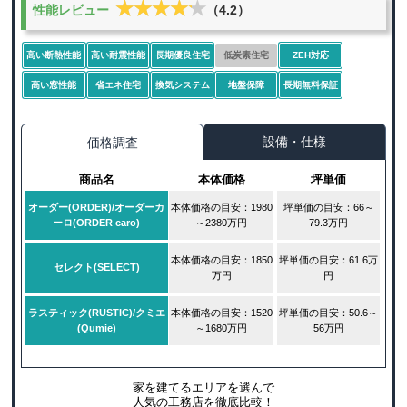
★★★★★
★★★★★
性能レビュー
（4.2）
高い断熱性能
高い耐震性能
長期優良住宅
低炭素住宅
ZEH対応
高い窓性能
省エネ住宅
換気システム
地盤保障
長期無料保証
設備・仕様
価格調査
商品名
本体価格
坪単価
オーダー(ORDER)/オーダーカ
本体価格の目安：1980
坪単価の目安：66～
ーロ(ORDER caro)
～2380万円
79.3万円
本体価格の目安：1850
坪単価の目安：61.6万
セレクト(SELECT)
万円
円
ラスティック(RUSTIC)/クミエ
本体価格の目安：1520
坪単価の目安：50.6～
(Qumie)
～1680万円
56万円
家を建てるエリアを選んで
人気の工務店を徹底比較！