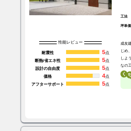
工法
坪単
性能レビュー
成友
5
じめ
耐震性
点
しよ
5
断熱/省エネ性
点
なの
5
設計の自由度
点
く
4
価格
点
5
アフターサポート
点