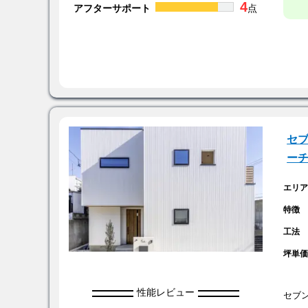
4
アフターサポート
点
セブ
ー
エリ
特徴
工法
坪単
性能レビュー
セブ