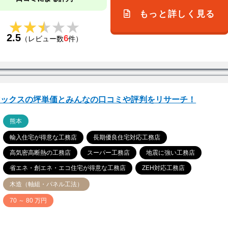
もっと詳しく見る
★★★★★
★★★★★
2.5
6
（レビュー数
件）
マックスの坪単価とみんなの口コミや評判をリサーチ！
ア
熊本
輸入住宅が得意な工務店
長期優良住宅対応工務店
高気密高断熱の工務店
スーパー工務店
地震に強い工務店
省エネ・創エネ・エコ住宅が得意な工務店
ZEH対応工務店
木造（軸組・パネル工法）
価
70 ～ 80 万円