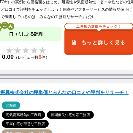
ITTOH）の実例から価格面をはじめ、耐震性や気密断熱性、省エネ性などの住
など口コミで評判をチェックしよう！保障やアフターサービスの情報や値下げ
まで調査しているのは「みんなの工務店リサーチ」だけ…
こ
工務店の詳細をチェック！
口コミによる評判
もっと詳しく見る
★★★★★
★★★★★
0.00
0
（レビュー数
件）
北振興株式会社の坪単価とみんなの口コミや評判をリサーチ！
ア
北海道
高気密高断熱の工務店
長期優良住宅対応工務店
平屋住宅が得意な工務店