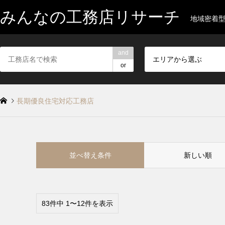
みんなの工務店リサーチ
地域密着
and
エリアから選ぶ
or
長期優良住宅対応工務店
並べ替え条件
新しい順
83件中 1〜12件を表示