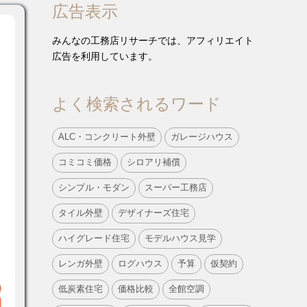
広告表示
みんなの工務店リサーチでは、アフィリエイト
広告を利用しています。
よく検索されるワード
ALC・コンクリート外壁
ガレージハウス
コミコミ価格
シロアリ補償
シンプル・モダン
スーパー工務店
タイル外壁
デザイナーズ住宅
ハイグレード住宅
モデルハウス見学
レンガ外壁
ログハウス
予算
仮契約
低炭素住宅
価格比較
全館空調