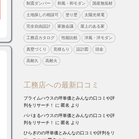
制震ダンパー
和風・和モダン
国産無垢材
土地探しの相談可
塗り壁
太陽光発電
完全自由設計
家族会議
屋上のある家
工務店カタログ
性能比較
洋風・洋モダン
真壁づくり
見積もり
設計図
頭金
高耐久
高耐火
工務店への最新口コミ
プライムハウスの坪単価とみんなの口コミや評
判をリサーチ！
に
匿名
より
パパまるハウスの坪単価とみんなの口コミや評
判をリサーチ！
に
匿名
より
ひらぎのの坪単価とみんなの口コミや評判をリ