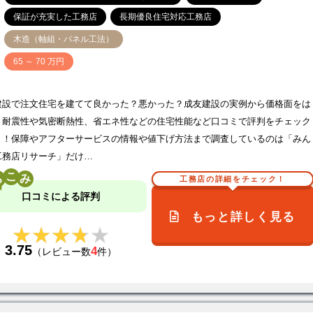
保証が充実した工務店
長期優良住宅対応工務店
木造（軸組・パネル工法）
価
65 ～ 70 万円
建設で注文住宅を建てて良かった？悪かった？成友建設の実例から価格面をは
、耐震性や気密断熱性、省エネ性などの住宅性能など口コミで評判をチェック
う！保障やアフターサービスの情報や値下げ方法まで調査しているのは「みん
工務店リサーチ」だけ…
こ
工務店の詳細をチェック！
口コミによる評判
もっと詳しく見る
★★★★★
★★★★★
3.75
4
（レビュー数
件）