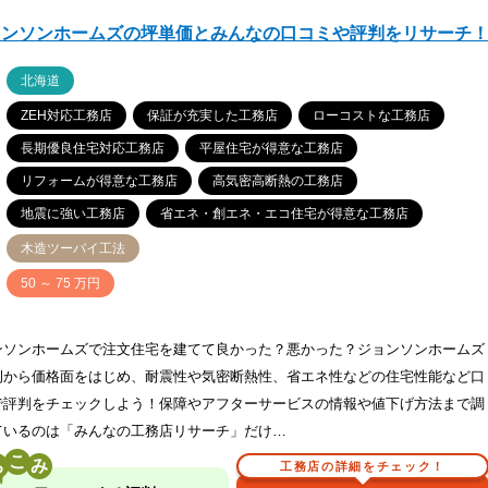
ョンソンホームズの坪単価とみんなの口コミや評判をリサーチ
ア
北海道
ZEH対応工務店
保証が充実した工務店
ローコストな工務店
長期優良住宅対応工務店
平屋住宅が得意な工務店
リフォームが得意な工務店
高気密高断熱の工務店
地震に強い工務店
省エネ・創エネ・エコ住宅が得意な工務店
木造ツーバイ工法
価
50 ～ 75 万円
ンソンホームズで注文住宅を建てて良かった？悪かった？ジョンソンホームズ
例から価格面をはじめ、耐震性や気密断熱性、省エネ性などの住宅性能など口
で評判をチェックしよう！保障やアフターサービスの情報や値下げ方法まで調
ているのは「みんなの工務店リサーチ」だけ…
こ
工務店の詳細をチェック！