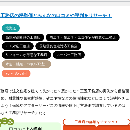
五工務店の坪単価とみんなの口コミや評判をリサーチ！
ア
北海道
高気密高断熱の工務店
省エネ・創エネ・エコ住宅が得意な工務店
ZEH対応工務店
長期優良住宅対応工務店
リフォームが得意な工務店
スーパー工務店
木造（軸組・パネル工法）
価
70 ～ 85 万円
工務店で注文住宅を建てて良かった？悪かった？三五工務店の実例から価格面
じめ、耐震性や気密断熱性、省エネ性などの住宅性能など口コミで評判をチェ
しよう！保障やアフターサービスの情報や値下げ方法まで調査しているのは
んなの工務店リサーチ」だけ…
こ
工務店の詳細をチェック！
口コミによる評判