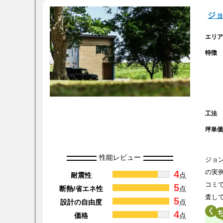
ジ
エリ
特徴
工法
坪単
性能レビュー
ジョ
4
の実
耐震性
点
コミ
5
断熱/省エネ性
点
査し
5
設計の自由度
点
く
4
価格
点