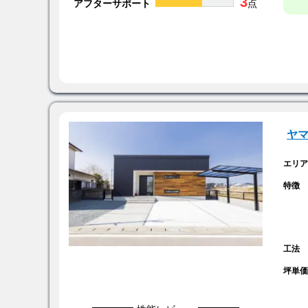
3
アフターサポート
点
ヤ
エリ
特徴
工法
坪単