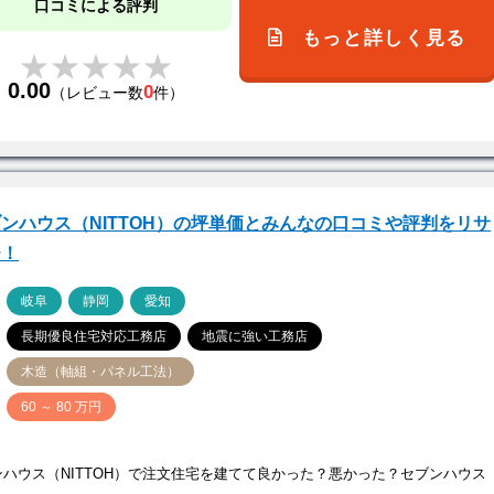
口コミによる評判
もっと詳しく見る
★★★★★
★★★★★
0.00
0
（レビュー数
件）
ンハウス（NITTOH）の坪単価とみんなの口コミや評判をリサ
チ！
ア
岐阜
静岡
愛知
長期優良住宅対応工務店
地震に強い工務店
木造（軸組・パネル工法）
価
60 ～ 80 万円
ンハウス（NITTOH）で注文住宅を建てて良かった？悪かった？セブンハウス