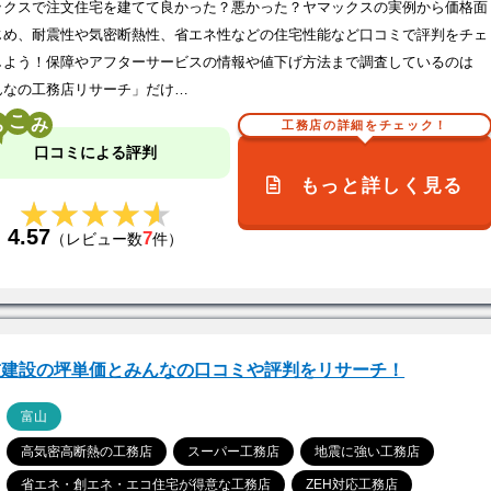
ックスで注文住宅を建てて良かった？悪かった？ヤマックスの実例から価格面
じめ、耐震性や気密断熱性、省エネ性などの住宅性能など口コミで評判をチェ
しよう！保障やアフターサービスの情報や値下げ方法まで調査しているのは
んなの工務店リサーチ」だけ…
こ
工務店の詳細をチェック！
口コミによる評判
もっと詳しく見る
★★★★★
★★★★★
4.57
7
（レビュー数
件）
友建設の坪単価とみんなの口コミや評判をリサーチ！
ア
富山
高気密高断熱の工務店
スーパー工務店
地震に強い工務店
省エネ・創エネ・エコ住宅が得意な工務店
ZEH対応工務店