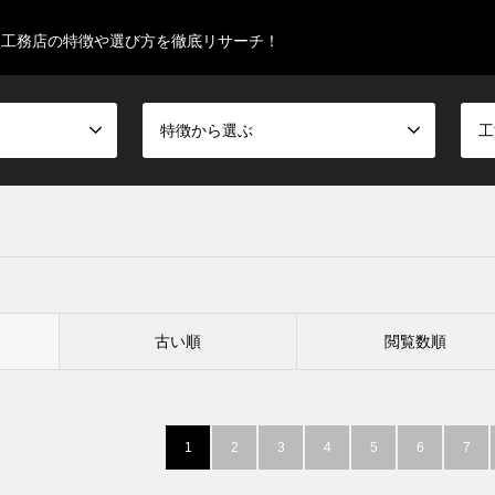
型工務店の特徴や選び方を徹底リサーチ！
特徴から選ぶ
工
古い順
閲覧数順
1
2
3
4
5
6
7