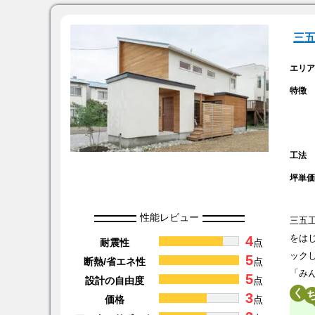
三
エリ
特徴
工法
坪単
性能レビュー
三五
4
をは
耐震性
点
ック
5
断熱/省エネ性
点
「み
5
設計の自由度
点
く
3
価格
点