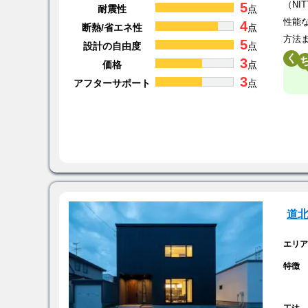
5
（N
耐震性
点
性能
4
断熱/省エネ性
点
方法
5
設計の自由度
点
く
3
価格
点
3
アフターサポート
点
道
エリ
特徴