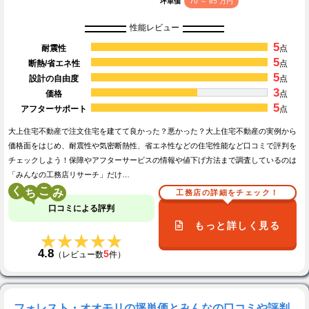
坪単価
70 ～ 85 万円
性能レビュー
5
耐震性
点
5
断熱/省エネ性
点
5
設計の自由度
点
3
価格
点
5
アフターサポート
点
大上住宅不動産で注文住宅を建てて良かった？悪かった？大上住宅不動産の実例から
価格面をはじめ、耐震性や気密断熱性、省エネ性などの住宅性能など口コミで評判を
チェックしよう！保障やアフターサービスの情報や値下げ方法まで調査しているのは
「みんなの工務店リサーチ」だけ…
く
こ
工務店の詳細をチェック！
口コミによる評判
もっと詳しく見る
★★★★★
★★★★★
4.8
5
（レビュー数
件）
フォレスト・オオモリの坪単価とみんなの口コミや評判