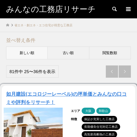
みんなの工務店リサーチ
検索
省エネ・創エネ・エコ住宅が得意な工務店
並べ替え条件
新しい順
古い順
閲覧数順
81件中 25〜36件を表示


如月建設(エコロジーレーベル)の坪単価とみんなの口コ
ミや評判をリサーチ！
エリア
大阪
和歌山
特徴
保証が充実した工務店
長期優良住宅対応工務店
高気密高断熱の工務店