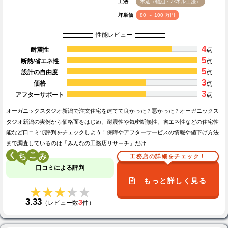
工法
木造（軸組・パネル工法）
坪単価
80 ～ 100 万円
性能レビュー
4
耐震性
点
5
断熱/省エネ性
点
5
設計の自由度
点
3
価格
点
3
アフターサポート
点
オーガニックスタジオ新潟で注文住宅を建てて良かった？悪かった？オーガニックス
タジオ新潟の実例から価格面をはじめ、耐震性や気密断熱性、省エネ性などの住宅性
能など口コミで評判をチェックしよう！保障やアフターサービスの情報や値下げ方法
まで調査しているのは「みんなの工務店リサーチ」だけ…
く
こ
工務店の詳細をチェック！
口コミによる評判
もっと詳しく見る
★★★★★
★★★★★
3.33
3
（レビュー数
件）