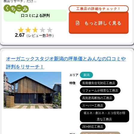
務店リサーチ」だけ…
く
こ
工務店の詳細をチェック！
口コミによる評判
もっと詳しく見る
★★★★★
★★★★★
2.67
3
（レビュー数
件）
オーガニックスタジオ新潟の坪単価とみんなの口コミや
評判をリサーチ！
エリア
新潟
特徴
長期優良住宅対応工務店
リフォームが得意な工務店
高気密高断熱の工務店
スーパー工務店
省エネ・創エネ・エコ住宅が得
意な工務店
ZEH対応工務店