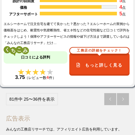
5
設計の自由度
点
4
価格
点
5
アフターサポート
点
エルシーホームで注文住宅を建てて良かった？悪かった？エルシーホームの実例から
価格面をはじめ、耐震性や気密断熱性、省エネ性などの住宅性能など口コミで評判を
チェックしよう！保障やアフターサービスの情報や値下げ方法まで調査しているのは
「みんなの工務店リサーチ」だけ…
く
こ
工務店の詳細をチェック！
口コミによる評判
もっと詳しく見る
★★★★★
★★★★★
3.75
4
（レビュー数
件）
81件中 25〜36件を表示


広告表示
みんなの工務店リサーチでは、アフィリエイト広告を利用しています。