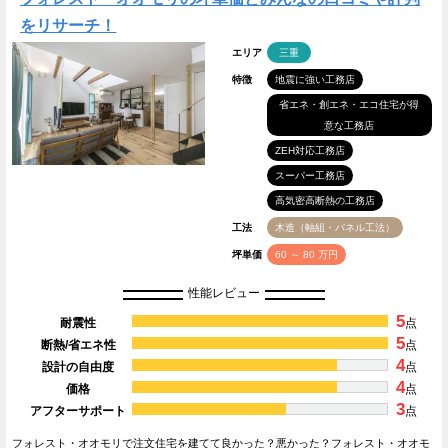
をリサーチ！
エリア
三重
特徴
地震に強い工務店
省エネ・創エネ・エコ住宅が得
意な工務店
ZEH対応工務店
スーパー工務店
高気密高断熱の工務店
工法
木造（軸組・パネル工法）
坪単価
60 ～ 80 万円
性能レビュー
5
耐震性
点
5
断熱/省エネ性
点
4
設計の自由度
点
4
価格
点
3
アフターサポート
点
フォレスト・オオモリで注文住宅を建てて良かった？悪かった？フォレスト・オオモ