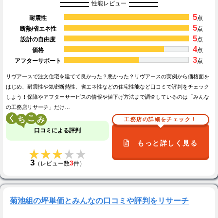
性能レビュー
5
耐震性
点
5
断熱/省エネ性
点
5
設計の自由度
点
4
価格
点
3
アフターサポート
点
リヴアースで注文住宅を建てて良かった？悪かった？リヴアースの実例から価格面を
はじめ、耐震性や気密断熱性、省エネ性などの住宅性能など口コミで評判をチェック
しよう！保障やアフターサービスの情報や値下げ方法まで調査しているのは「みんな
の工務店リサーチ」だけ…
く
こ
工務店の詳細をチェック！
口コミによる評判
もっと詳しく見る
★★★★★
★★★★★
3
3
（レビュー数
件）
菊池組の坪単価とみんなの口コミや評判をリサーチ