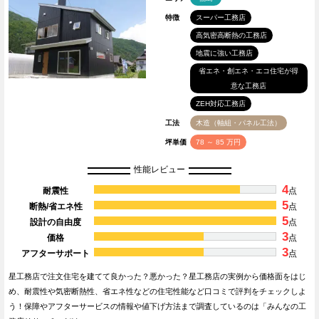
特徴
スーパー工務店
高気密高断熱の工務店
地震に強い工務店
省エネ・創エネ・エコ住宅が得
意な工務店
ZEH対応工務店
工法
木造（軸組・パネル工法）
坪単価
78 ～ 85 万円
性能レビュー
4
耐震性
点
5
断熱/省エネ性
点
5
設計の自由度
点
3
価格
点
3
アフターサポート
点
星工務店で注文住宅を建てて良かった？悪かった？星工務店の実例から価格面をはじ
め、耐震性や気密断熱性、省エネ性などの住宅性能など口コミで評判をチェックしよ
う！保障やアフターサービスの情報や値下げ方法まで調査しているのは「みんなの工