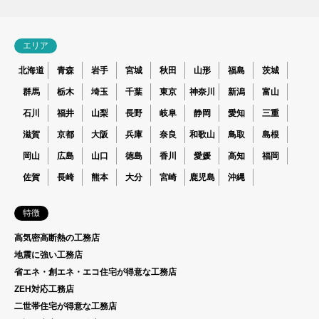
エリア
北海道
青森
岩手
宮城
秋田
山形
福島
茨城
群馬
栃木
埼玉
千葉
東京
神奈川
新潟
富山
石川
福井
山梨
長野
岐阜
静岡
愛知
三重
滋賀
京都
大阪
兵庫
奈良
和歌山
鳥取
島根
岡山
広島
山口
徳島
香川
愛媛
高知
福岡
佐賀
長崎
熊本
大分
宮崎
鹿児島
沖縄
特徴
高気密高断熱の工務店
地震に強い工務店
省エネ・創エネ・エコ住宅が得意な工務店
ZEH対応工務店
二世帯住宅が得意な工務店