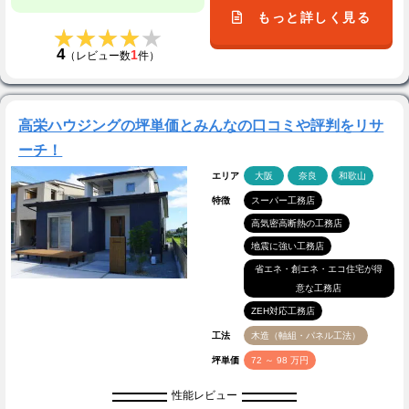
もっと詳しく見る
★★★★★
★★★★★
4
1
（レビュー数
件）
高栄ハウジングの坪単価とみんなの口コミや評判をリサ
ーチ！
エリア
大阪
奈良
和歌山
特徴
スーパー工務店
高気密高断熱の工務店
地震に強い工務店
省エネ・創エネ・エコ住宅が得
意な工務店
ZEH対応工務店
工法
木造（軸組・パネル工法）
坪単価
72 ～ 98 万円
性能レビュー