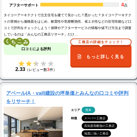
4
アフターサポート
点
タイコーアーキテクトで注文住宅を建てて良かった？悪かった？タイコーアーキテク
トの実例から価格面をはじめ、耐震性や気密断熱性、省エネ性などの住宅性能など口
コミで評判をチェックしよう！保障やアフターサービスの情報や値下げ方法まで調査
しているのは「みんなの工務店リサーチ」だけ…
く
こ
工務店の詳細をチェック！
口コミによる評判
もっと詳しく見る
★★★★★
★★★★★
2.33
3
（レビュー数
件）
アベール(A・vail)建設の坪単価とみんなの口コミや評判
をリサーチ！
エリア
熊本
特徴
スーパー工務店
高気密高断熱の工務店
地震に強い工務店