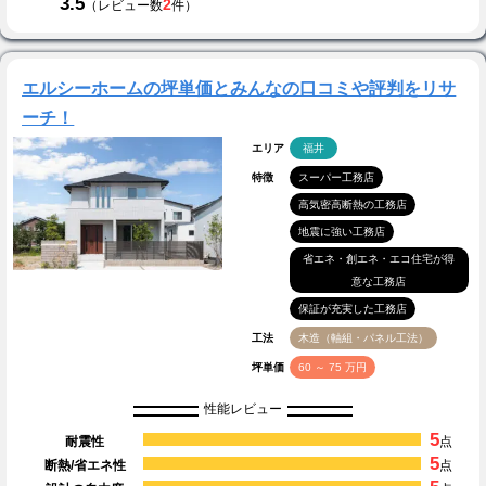
3.5
2
（レビュー数
件）
エルシーホームの坪単価とみんなの口コミや評判をリサ
ーチ！
エリア
福井
特徴
スーパー工務店
高気密高断熱の工務店
地震に強い工務店
省エネ・創エネ・エコ住宅が得
意な工務店
保証が充実した工務店
工法
木造（軸組・パネル工法）
坪単価
60 ～ 75 万円
性能レビュー
5
耐震性
点
5
断熱/省エネ性
点