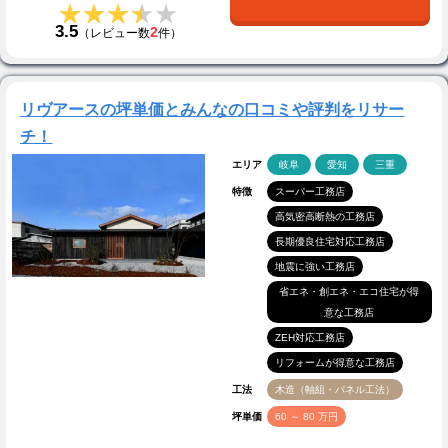
★★★★★
★★★★★
3.5
2
（レビュー数
件）
リヴアースの坪単価とみんなの口コミや評判をリサー
チ！
エリア
岐阜
愛知
三重
特徴
スーパー工務店
高気密高断熱の工務店
長期優良住宅対応工務店
地震に強い工務店
省エネ・創エネ・エコ住宅が得
意な工務店
ZEH対応工務店
リフォームが得意な工務店
工法
木造（軸組・パネル工法）
坪単価
60 ～ 80 万円