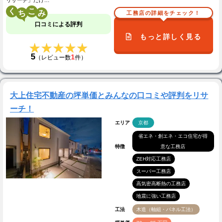
リサーチ」だけ…
く
こ
工務店の詳細をチェック！
口コミによる評判
もっと詳しく見る
★★★★★
★★★★★
5
1
（レビュー数
件）
大上住宅不動産の坪単価とみんなの口コミや評判をリサ
ーチ！
エリア
京都
省エネ・創エネ・エコ住宅が得
特徴
意な工務店
ZEH対応工務店
スーパー工務店
高気密高断熱の工務店
地震に強い工務店
工法
木造（軸組・パネル工法）