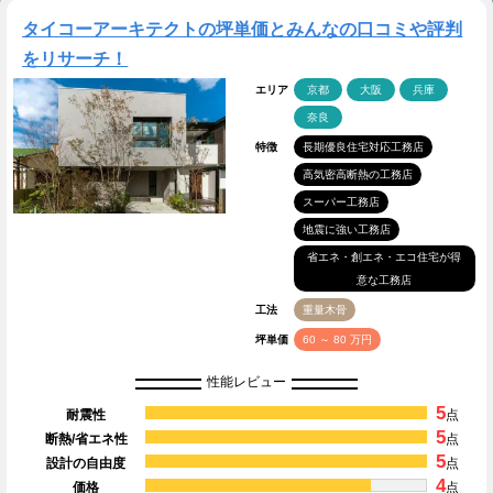
タイコーアーキテクトの坪単価とみんなの口コミや評判
をリサーチ！
エリア
京都
大阪
兵庫
奈良
特徴
長期優良住宅対応工務店
高気密高断熱の工務店
スーパー工務店
地震に強い工務店
省エネ・創エネ・エコ住宅が得
意な工務店
工法
重量木骨
坪単価
60 ～ 80 万円
性能レビュー
5
耐震性
点
5
断熱/省エネ性
点
5
設計の自由度
点
4
価格
点