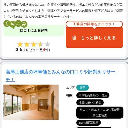
リの実例から価格面をはじめ、耐震性や気密断熱性、省エネ性などの住宅性能など口
コミで評判をチェックしよう！保障やアフターサービスの情報や値下げ方法まで調査
しているのは「みんなの工務店リサーチ」だけ…
く
こ
工務店の詳細をチェック！
口コミによる評判
もっと詳しく見る
★★★★★
★★★★★
3.5
4
（レビュー数
件）
宮津工務店の坪単価とみんなの口コミや評判をリサー
チ！
エリア
静岡
特徴
高気密高断熱の工務店
地震に強い工務店
省エネ・創エネ・エコ住宅が得
意な工務店
ZEH対応工務店