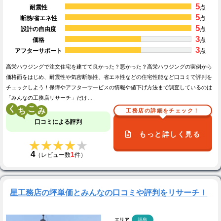
5
耐震性
点
5
断熱/省エネ性
点
5
設計の自由度
点
3
価格
点
3
アフターサポート
点
高栄ハウジングで注文住宅を建てて良かった？悪かった？高栄ハウジングの実例から
価格面をはじめ、耐震性や気密断熱性、省エネ性などの住宅性能など口コミで評判を
チェックしよう！保障やアフターサービスの情報や値下げ方法まで調査しているのは
「みんなの工務店リサーチ」だけ…
く
こ
工務店の詳細をチェック！
口コミによる評判
もっと詳しく見る
★★★★★
★★★★★
4
1
（レビュー数
件）
星工務店の坪単価とみんなの口コミや評判をリサーチ！
エリア
福島