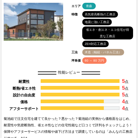
エリア
青森
特徴
高気密高断熱の工務店
地震に強い工務店
省エネ・創エネ・エコ住宅が得
意な工務店
ZEH対応工務店
工法
木造（軸組・パネル工法）
坪単価
60 ～ 80 万円
性能レビュー
5
耐震性
点
5
断熱/省エネ性
点
5
設計の自由度
点
4
価格
点
4
アフターサポート
点
菊池組で注文住宅を建てて良かった？悪かった？菊池組の実例から価格面をはじめ、
耐震性や気密断熱性、省エネ性などの住宅性能など口コミで評判をチェックしよう！
保障やアフターサービスの情報や値下げ方法まで調査しているのは「みんなの工務店