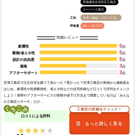
長期優良住宅対応工務店
スーパー工務店
工法
木造（軸組・パネル工法）
坪単価
80 ～ 95 万円
性能レビュー
5
耐震性
点
5
断熱/省エネ性
点
5
設計の自由度
点
3
価格
点
3
アフターサポート
点
宮津工務店で注文住宅を建てて良かった？悪かった？宮津工務店の実例から価格面を
はじめ、耐震性や気密断熱性、省エネ性などの住宅性能など口コミで評判をチェック
しよう！保障やアフターサービスの情報や値下げ方法まで調査しているのは「みんな
の工務店リサーチ」だけ…
く
こ
工務店の詳細をチェック！
口コミによる評判
もっと詳しく見る
★★★★★
★★★★★