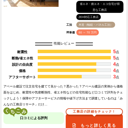
省エネ・創エネ・エコ住宅が得
意な工務店
ZEH対応工務店
工法
木造（軸組・パネル工法）
坪単価
60 ～ 70 万円
性能レビュー
5
耐震性
点
5
断熱/省エネ性
点
4
設計の自由度
点
4
価格
点
3
アフターサポート
点
アベール建設で注文住宅を建てて良かった？悪かった？アベール建設の実例から価格
面をはじめ、耐震性や気密断熱性、省エネ性などの住宅性能など口コミで評判をチェ
ックしよう！保障やアフターサービスの情報や値下げ方法まで調査しているのは「み
んなの工務店リサーチ」だけ…
く
こ
工務店の詳細をチェック！
口コミによる評判
もっと詳しく見る