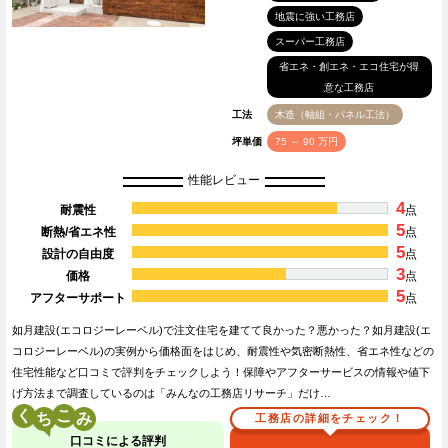
地震に強い工務店
スーパー工務店
省エネ・創エネ・エコ住宅が得
意な工務店
工法
木造（軸組・パネル工法）
坪単価
75 ～ 90 万円
性能レビュー
4
耐震性
点
5
断熱/省エネ性
点
5
設計の自由度
点
3
価格
点
5
アフターサポート
点
如月建設(エコロジーレーベル)で注文住宅を建てて良かった？悪かった？如月建設(エ
コロジーレーベル)の実例から価格面をはじめ、耐震性や気密断熱性、省エネ性などの
住宅性能など口コミで評判をチェックしよう！保障やアフターサービスの情報や値下
げ方法まで調査しているのは「みんなの工務店リサーチ」だけ…
く
こ
工務店の詳細をチェック！
口コミによる評判