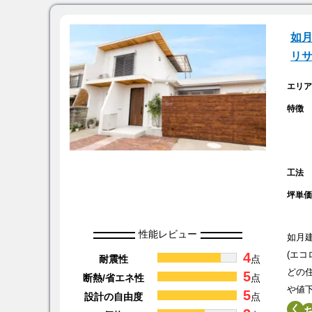
如月
リ
エリ
特徴
工法
坪単
性能レビュー
如月
4
(エ
耐震性
点
どの
5
断熱/省エネ性
点
や値
5
設計の自由度
点
く