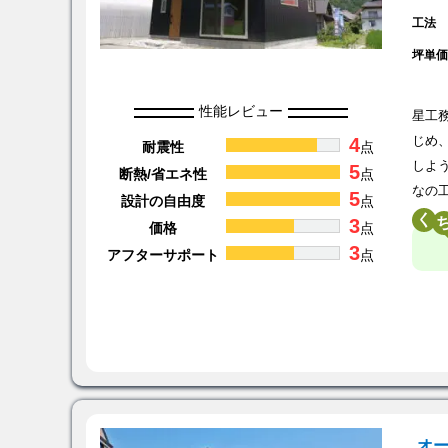
工法
坪単
性能レビュー
星工
4
じめ
耐震性
点
しよ
5
断熱/省エネ性
点
なの
5
設計の自由度
点
く
3
価格
点
3
アフターサポート
点
オ