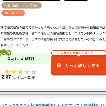
木造（軸組・パネル工法）
価
78 ～ 85 万円
務店で注文住宅を建てて良かった？悪かった？星工務店の実例から価格面をは
、耐震性や気密断熱性、省エネ性などの住宅性能など口コミで評判をチェック
う！保障やアフターサービスの情報や値下げ方法まで調査しているのは「みん
工務店リサーチ」だけ…
こ
工務店の詳細をチェック！
口コミによる評判
もっと詳しく見る
★★★★★
★★★★★
2.67
3
（レビュー数
件）
ーガニックスタジオ新潟の坪単価とみんなの口コミや評判をリ