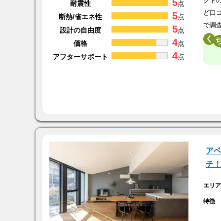
5
クト
耐震性
点
ど口
5
断熱/省エネ性
点
で調
5
設計の自由度
点
く
4
価格
点
4
アフターサポート
点
アベ
チ
エリ
特徴