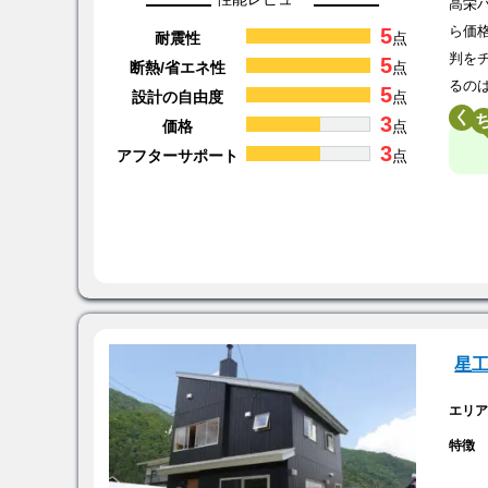
高栄
5
ら価
耐震性
点
判を
5
断熱/省エネ性
点
るの
5
設計の自由度
点
く
3
価格
点
3
アフターサポート
点
星
エリ
特徴