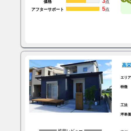
3
価格
点
5
アフターサポート
点
高
エリ
特徴
工法
坪単
性能レビュー