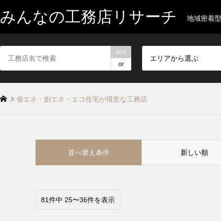
みんなの工務店リサーチ
地域密着
and
エリアから選ぶ
or
省エネ・創エネ・エコ住宅が得意な工務店
並べ替え条件
新しい順
81件中 25〜36件を表示