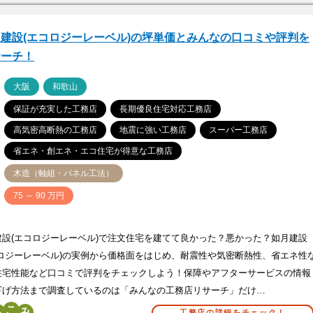
建設(エコロジーレーベル)の坪単価とみんなの口コミや評判を
サーチ！
ア
大阪
和歌山
保証が充実した工務店
長期優良住宅対応工務店
高気密高断熱の工務店
地震に強い工務店
スーパー工務店
省エネ・創エネ・エコ住宅が得意な工務店
木造（軸組・パネル工法）
価
75 ～ 90 万円
建設(エコロジーレーベル)で注文住宅を建てて良かった？悪かった？如月建設
コロジーレーベル)の実例から価格面をはじめ、耐震性や気密断熱性、省エネ性
住宅性能など口コミで評判をチェックしよう！保障やアフターサービスの情報
下げ方法まで調査しているのは「みんなの工務店リサーチ」だけ…
こ
工務店の詳細をチェック！