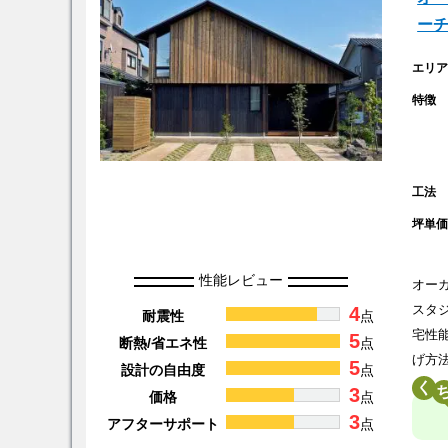
ー
エリ
特徴
工法
坪単
性能レビュー
オー
4
スタ
耐震性
点
宅性
5
断熱/省エネ性
点
げ方
5
設計の自由度
点
く
3
価格
点
3
アフターサポート
点