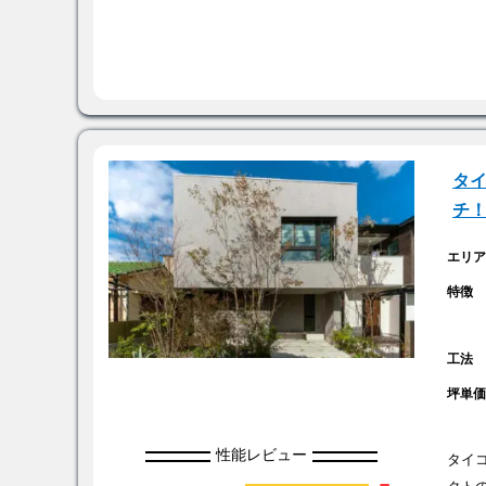
タ
チ
エリ
特徴
工法
坪単
性能レビュー
タイ