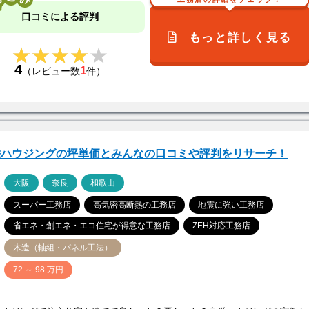
口コミによる評判
もっと詳しく見る
★★★★★
★★★★★
4
1
（レビュー数
件）
栄ハウジングの坪単価とみんなの口コミや評判をリサーチ！
ア
大阪
奈良
和歌山
スーパー工務店
高気密高断熱の工務店
地震に強い工務店
省エネ・創エネ・エコ住宅が得意な工務店
ZEH対応工務店
木造（軸組・パネル工法）
価
72 ～ 98 万円