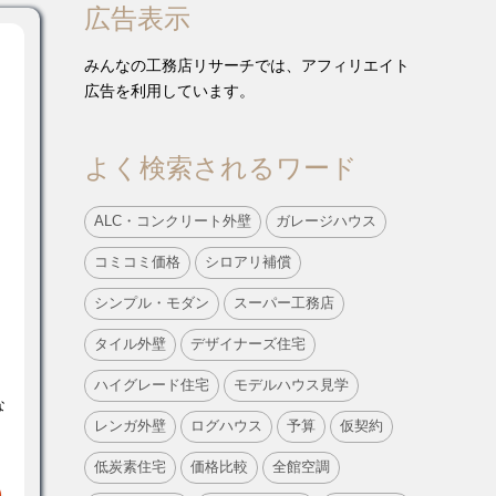
広告表示
みんなの工務店リサーチでは、アフィリエイト
広告を利用しています。
よく検索されるワード
ALC・コンクリート外壁
ガレージハウス
コミコミ価格
シロアリ補償
シンプル・モダン
スーパー工務店
タイル外壁
デザイナーズ住宅
ハイグレード住宅
モデルハウス見学
な
レンガ外壁
ログハウス
予算
仮契約
低炭素住宅
価格比較
全館空調