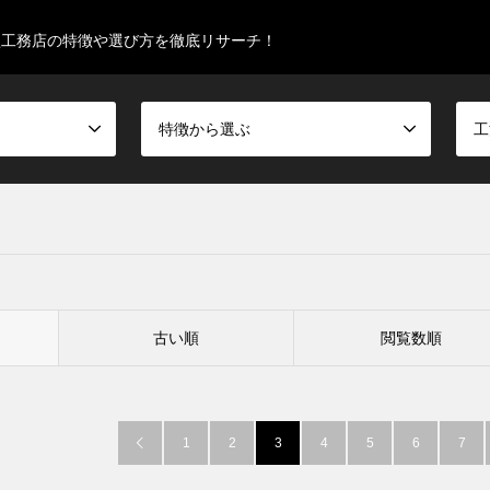
型工務店の特徴や選び方を徹底リサーチ！
特徴から選ぶ
工
古い順
閲覧数順
1
2
3
4
5
6
7
