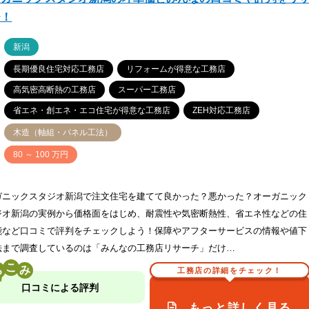
チ！
ア
新潟
長期優良住宅対応工務店
リフォームが得意な工務店
高気密高断熱の工務店
スーパー工務店
省エネ・創エネ・エコ住宅が得意な工務店
ZEH対応工務店
木造（軸組・パネル工法）
価
80 ～ 100 万円
ガニックスタジオ新潟で注文住宅を建てて良かった？悪かった？オーガニック
ジオ新潟の実例から価格面をはじめ、耐震性や気密断熱性、省エネ性などの住
能など口コミで評判をチェックしよう！保障やアフターサービスの情報や値下
法まで調査しているのは「みんなの工務店リサーチ」だけ…
こ
工務店の詳細をチェック！
口コミによる評判
もっと詳しく見る