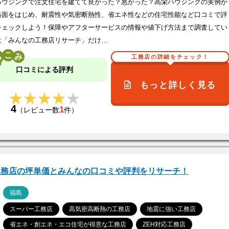
ハウジングで注文住宅を建てて良かった？悪かった？高栄ハウジングの実例か
格面をはじめ、耐震性や気密断熱性、省エネ性などの住宅性能など口コミで評
チェックしよう！保障やアフターサービスの情報や値下げ方法まで調査してい
は「みんなの工務店リサーチ」だけ…
こ
工務店の詳細をチェック！
口コミによる評判
もっと詳しく見る
★★★★★
★★★★★
4
1
（レビュー数
件）
工務店の坪単価とみんなの口コミや評判をリサーチ！
ア
福島
スーパー工務店
高気密高断熱の工務店
地震に強い工務店
省エネ・創エネ・エコ住宅が得意な工務店
ZEH対応工務店