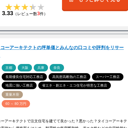
★★★★★
★★★★★
3.33
3
（レビュー数
件）
イコーアーキテクトの坪単価とみんなの口コミや評判をリサー
！
ア
京都
大阪
兵庫
奈良
長期優良住宅対応工務店
高気密高断熱の工務店
スーパー工務店
地震に強い工務店
省エネ・創エネ・エコ住宅が得意な工務店
重量木骨
価
60 ～ 80 万円
コーアーキテクトで注文住宅を建てて良かった？悪かった？タイコーアーキテ