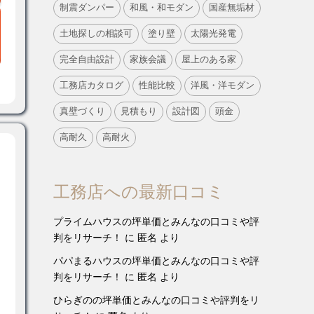
制震ダンパー
和風・和モダン
国産無垢材
土地探しの相談可
塗り壁
太陽光発電
完全自由設計
家族会議
屋上のある家
工務店カタログ
性能比較
洋風・洋モダン
真壁づくり
見積もり
設計図
頭金
高耐久
高耐火
工務店への最新口コミ
プライムハウスの坪単価とみんなの口コミや評
判をリサーチ！
に
匿名
より
パパまるハウスの坪単価とみんなの口コミや評
判をリサーチ！
に
匿名
より
ひらぎのの坪単価とみんなの口コミや評判をリ