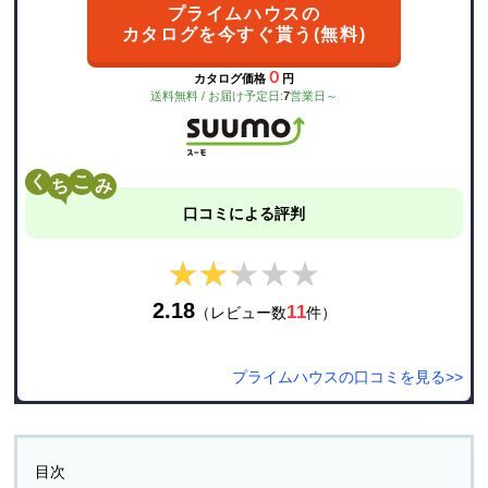
プライムハウスの
カタログを今すぐ貰う(無料)
０
カタログ価格
円
送料無料 / お届け予定日:
7
営業日～
く
こ
口コミによる評判
★★★★★
★★★★★
2.18
11
（レビュー数
件）
プライムハウスの口コミを見る>>
目次