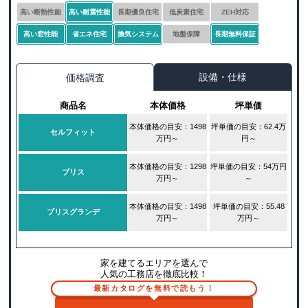
高い断熱性能
高い耐震性能
長期優良住宅
低炭素住宅
ZEH対応
高い窓性能
省エネ住宅
換気システム
地盤保障
長期無料保証
設備・仕様
価格調査
商品名
本体価格
坪単価
本体価格の目安：1498
坪単価の目安：62.4万
セルフィット
万円～
円～
本体価格の目安：1298
坪単価の目安：54万円
ブリス
万円～
～
本体価格の目安：1498
坪単価の目安：55.48
ブリスグランデ
万円～
万円～
家を建てるエリアを選んで
人気の工務店を徹底比較！
最新カタログを無料で読もう！