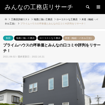
みんなの工務店リサーチ
検索
工務店詳細リスト
地震に強い工務店
ローコストな工務店
木造（軸組・パ
ネル工法）
プライムハウスの坪単価とみんなの口コミや評判をリサーチ！
秋田
地震に強い工務店
ローコストな工務店
木造（軸組・パネル工法）
プライムハウスの坪単価とみんなの口コミや評判をリサー
チ！
2021.09.02 / 最終更新日：2022.10.21