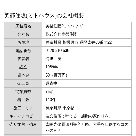
美都住販(ミトハウス)の会社概要
工務店名
美都住販(ミトハウス)
会社名
株式会社美都住販
所在地
神奈川県 相模原市 緑区太井63番地22
電話番号
0120-310-636
代表者
海﨑 茂
設立
1989年
資本金
50（百万円）
売上高
調査中
従業員数
75名
着工数
110件
施工エリア
神奈川県,東京都
キャッチコピー
注文住宅で叶える、感動の家作りを。
売り文句・強み
太陽光発電無料導入可能、大手を圧倒するコス
パの良さ