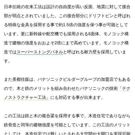
日本伝統の在来工法は設計の自由度が高い反面、地震に対して接合
部が弱点とされていました。この接合部分にドリフトピンと呼ばれ
る特殊な金具を採用する事で約1.5倍の強度を保つ事が可能として
います。更に新幹線や航空機でも採用される6面体、モノコック構
造で建物の強度をおおよそ2倍にまで高めています。モノコック構
造では
スーパーストングパネル
と呼ばれる耐力壁を採用していま
す。
また美都住販は、パナソニックビルダーグループの加盟店でもある
ので、木と鉄のメリットを組み合わせたパナソニックの技術
「テク
ノストラクチャー工法」
にも対応する事が出来ます。
この工法は鉄と木の複合梁を採用する事で、木造住宅でありながら
鉄骨造と同等の建物強度を可能としています。この工法のメリット
としては、木造住宅では難しいとされる大空間や大開口を実現可能