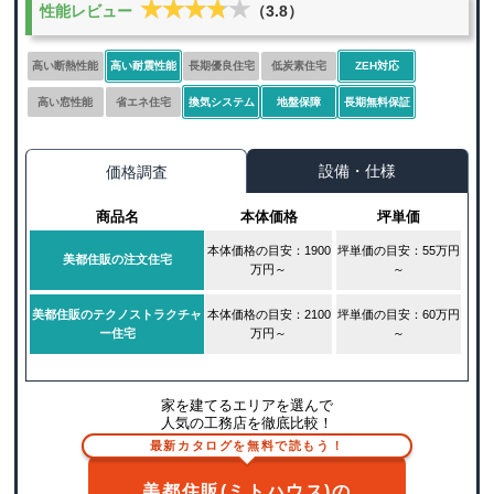
★★★★★
★★★★★
性能レビュー
（3.8）
高い断熱性能
高い耐震性能
長期優良住宅
低炭素住宅
ZEH対応
高い窓性能
省エネ住宅
換気システム
地盤保障
長期無料保証
設備・仕様
価格調査
商品名
本体価格
坪単価
本体価格の目安：1900
坪単価の目安：55万円
美都住販の注文住宅
万円～
～
美都住販のテクノストラクチャ
本体価格の目安：2100
坪単価の目安：60万円
ー住宅
万円～
～
家を建てるエリアを選んで
人気の工務店を徹底比較！
最新カタログを無料で読もう！
美都住販(ミトハウス)の