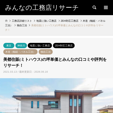
みんなの工務店リサーチ
検索
工務店詳細リスト
地震に強い工務店
ZEH対応工務店
木造（軸組・パネル
工法）
独自工法
美都住販(ミトハウス)の坪単価とみんなの口コミや評判をリサー
チ！
東京
神奈川
地震に強い工務店
ZEH対応工務店
木造（軸組・パネル工法）
独自工法
美都住販(ミトハウス)の坪単価とみんなの口コミや評判を
リサーチ！
2021.03.13 / 最終更新日：2026.06.16