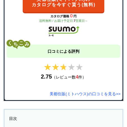
カタログを今すぐ貰う(無料)
０
カタログ価格
円
送料無料 / お届け予定日:
7
営業日～
く
こ
口コミによる評判
★★★★★
★★★★★
2.75
4
（レビュー数
件）
美都住販(ミトハウス)の口コミを見る>>
目次