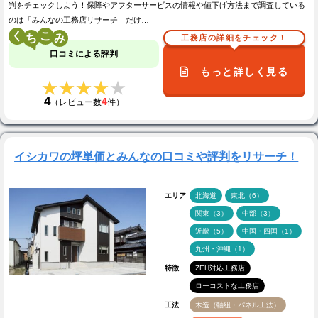
判をチェックしよう！保障やアフターサービスの情報や値下げ方法まで調査している
のは「みんなの工務店リサーチ」だけ…
く
こ
工務店の詳細をチェック！
口コミによる評判
もっと詳しく見る
★★★★★
★★★★★
4
4
（レビュー数
件）
イシカワの坪単価とみんなの口コミや評判をリサーチ！
エリア
北海道
東北（6）
関東（3）
中部（3）
近畿（5）
中国・四国（1）
九州・沖縄（1）
特徴
ZEH対応工務店
ローコストな工務店
工法
木造（軸組・パネル工法）