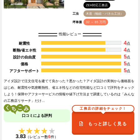
ZEH対応工務店
工法
木造（軸組・パネル工法）
坪単価
32 ～ 65 万円
性能レビュー
4
耐震性
点
4
断熱/省エネ性
点
5
設計の自由度
点
5
価格
点
5
アフターサポート
点
アイダ設計で注文住宅を建てて良かった？悪かった？アイダ設計の実例から価格面を
はじめ、耐震性や気密断熱性、省エネ性などの住宅性能など口コミで評判をチェック
しよう！保障やアフターサービスの情報や値下げ方法まで調査しているのは「みんな
の工務店リサーチ」だけ…
く
こ
工務店の詳細をチェック！
口コミによる評判
もっと詳しく見る
★★★★★
★★★★★
3.83
6
（レビュー数
件）