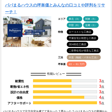
パパまるハウスの坪単価とみんなの口コミや評判をリサ
ーチ！
エリア
東北（3）
関東（5）
中部（6）
近畿（1）
特徴
ローコストな工務店
平屋住宅が得意な工務店
ZEH対応工務店
二世帯住宅が得意な工務店
工法
木造（軸組・パネル工法）
坪単価
43 ～ 61 万円
性能レビュー
3
耐震性
点
3
断熱/省エネ性
点
3
設計の自由度
点
4
価格
点
5
アフターサポート
点
パパまるハウスで注文住宅を建てて良かった？悪かった？パパまるハウスの実例から