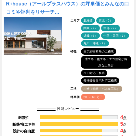
R+house（アールプラスハウス）の坪単価とみんなの口
コミや評判をリサーチ…
エリア
北海道
東北（5）
関東（7）
中部（9）
近畿（6）
中国・四国（7）
九州・沖縄（7）
特徴
高気密高断熱の工務店
省エネ・創エネ・エコ住宅が得
意な工務店
ZEH対応工務店
長期優良住宅対応工務店
工法
木造（軸組・パネル工法）
坪単価
50 ～ 60 万円
性能レビュー
4
耐震性
点
5
断熱/省エネ性
点
4
設計の自由度
点