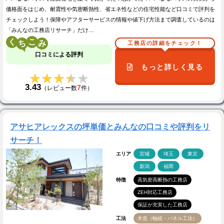
価格面をはじめ、耐震性や気密断熱性、省エネ性などの住宅性能など口コミで評判を
チェックしよう！保障やアフターサービスの情報や値下げ方法まで調査しているのは
「みんなの工務店リサーチ」だけ…
く
こ
工務店の詳細をチェック！
口コミによる評判
もっと詳しく見る
★★★★★
★★★★★
3.43
7
（レビュー数
件）
アサヒアレックスの坪単価とみんなの口コミや評判をリ
サーチ！
エリア
宮城
埼玉
東京
新潟
福岡
特徴
高気密高断熱の工務店
ZEH対応工務店
保証が充実した工務店
工法
木造（軸組・パネル工法）