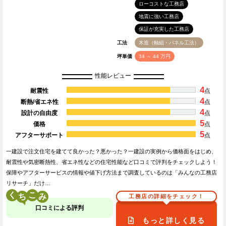
ローコストな工務店
地震に強い工務店
保証が充実した工務店
工法
木造（軸組・パネル工法）
坪単価
34 ～ 44 万円
性能レビュー
4
耐震性
点
4
断熱/省エネ性
点
4
設計の自由度
点
5
価格
点
5
アフターサポート
点
一建設で注文住宅を建てて良かった？悪かった？一建設の実例から価格面をはじめ、
耐震性や気密断熱性、省エネ性などの住宅性能など口コミで評判をチェックしよう！
保障やアフターサービスの情報や値下げ方法まで調査しているのは「みんなの工務店
リサーチ」だけ…
く
こ
工務店の詳細をチェック！
口コミによる評判
もっと詳しく見る