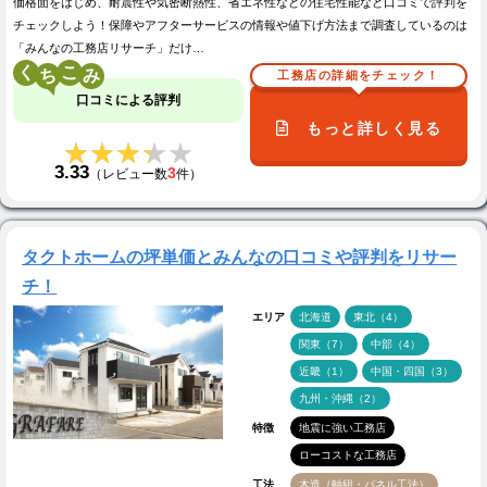
価格面をはじめ、耐震性や気密断熱性、省エネ性などの住宅性能など口コミで評判を
チェックしよう！保障やアフターサービスの情報や値下げ方法まで調査しているのは
「みんなの工務店リサーチ」だけ…
く
こ
工務店の詳細をチェック！
口コミによる評判
もっと詳しく見る
★★★★★
★★★★★
3.33
3
（レビュー数
件）
タクトホームの坪単価とみんなの口コミや評判をリサー
チ！
エリア
北海道
東北（4）
関東（7）
中部（4）
近畿（1）
中国・四国（3）
九州・沖縄（2）
特徴
地震に強い工務店
ローコストな工務店
工法
木造（軸組・パネル工法）