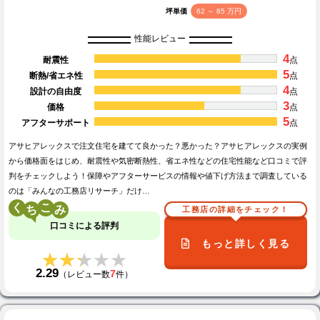
坪単価
62 ～ 85 万円
性能レビュー
4
耐震性
点
5
断熱/省エネ性
点
4
設計の自由度
点
3
価格
点
5
アフターサポート
点
アサヒアレックスで注文住宅を建てて良かった？悪かった？アサヒアレックスの実例
から価格面をはじめ、耐震性や気密断熱性、省エネ性などの住宅性能など口コミで評
判をチェックしよう！保障やアフターサービスの情報や値下げ方法まで調査している
のは「みんなの工務店リサーチ」だけ…
く
こ
工務店の詳細をチェック！
口コミによる評判
もっと詳しく見る
★★★★★
★★★★★
2.29
7
（レビュー数
件）