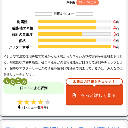
坪単価
45 ～ 60 万円
性能レビュー
4
耐震性
点
4
断熱/省エネ性
点
3
設計の自由度
点
4
価格
点
5
アフターサポート
点
イシカワで注文住宅を建てて良かった？悪かった？イシカワの実例から価格面をはじ
め、耐震性や気密断熱性、省エネ性などの住宅性能など口コミで評判をチェックしよ
う！保障やアフターサービスの情報や値下げ方法まで調査しているのは「みんなの工
務店リサーチ」だけ…
く
こ
工務店の詳細をチェック！
口コミによる評判
もっと詳しく見る
★★★★★
★★★★★
4
4
（レビュー数
件）