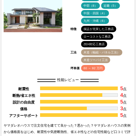
中部（8）
近畿（5）
中国・四国（4）
九州・沖縄（6）
特徴
保証が充実した工務店
ローコストな工務店
ZEH対応工務店
工法
木造（軸組・パネル工法）
木造ツーバイ工法
坪単価
60 ～ 92 万円
性能レビュー
5
耐震性
点
4
断熱/省エネ性
点
5
設計の自由度
点
3
価格
点
5
アフターサポート
点
ヤマダレオハウスで注文住宅を建てて良かった？悪かった？ヤマダレオハウスの実例
から価格面をはじめ、耐震性や気密断熱性、省エネ性などの住宅性能など口コミで評