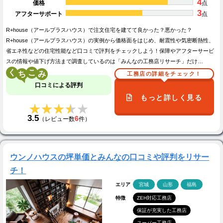
4
価格
点
3
アフターサポート
点
R+house（アールプラスハウス）で注文住宅を建てて良かった？悪かった？
R+house（アールプラスハウス）の実例から価格面をはじめ、耐震性や気密断熱性、
省エネ性などの住宅性能など口コミで評判をチェックしよう！保障やアフターサービ
スの情報や値下げ方法まで調査しているのは「みんなの工務店リサーチ」だけ…
く
こ
工務店の詳細をチェック！
口コミによる評判
もっと詳しく見る
★★★★★
★★★★★
3.5
6
（レビュー数
件）
ウンノハウスの坪単価とみんなの口コミや評判をリサー
チ！
エリア
宮城
山形
福島
特徴
ZEH対応工務店
保証が充実した工務店
スーパー工務店