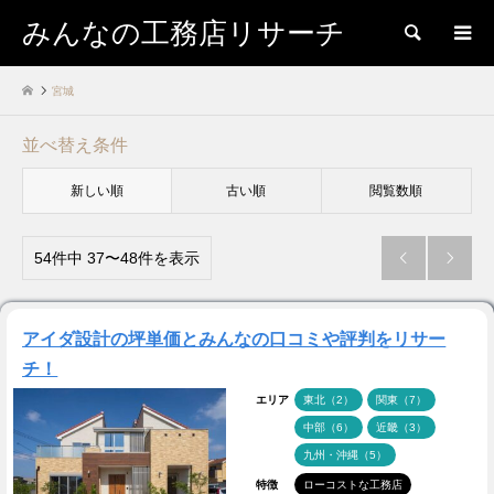
みんなの工務店リサーチ
検索
宮城
並べ替え条件
新しい順
古い順
閲覧数順
54件中 37〜48件を表示


アイダ設計の坪単価とみんなの口コミや評判をリサー
チ！
エリア
東北（2）
関東（7）
中部（6）
近畿（3）
九州・沖縄（5）
特徴
ローコストな工務店