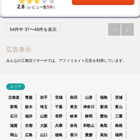
★★★★★
★★★★★
2.8
5
（レビュー数
件）
54件中 37〜48件を表示


広告表示
みんなの工務店リサーチでは、アフィリエイト広告を利用しています。
エリア
北海道
青森
岩手
宮城
秋田
山形
福島
茨城
群馬
栃木
埼玉
千葉
東京
神奈川
新潟
富山
石川
福井
山梨
長野
岐阜
静岡
愛知
三重
滋賀
京都
大阪
兵庫
奈良
和歌山
鳥取
島根
岡山
広島
山口
徳島
香川
愛媛
高知
福岡