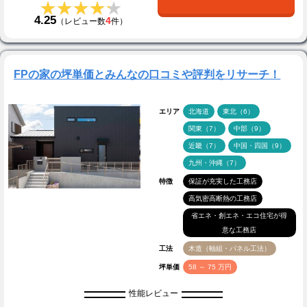
★★★★★
★★★★★
4.25
4
（レビュー数
件）
FPの家の坪単価とみんなの口コミや評判をリサーチ！
エリア
北海道
東北（6）
関東（7）
中部（9）
近畿（7）
中国・四国（9）
九州・沖縄（7）
特徴
保証が充実した工務店
高気密高断熱の工務店
省エネ・創エネ・エコ住宅が得
意な工務店
工法
木造（軸組・パネル工法）
坪単価
58 ～ 75 万円
性能レビュー