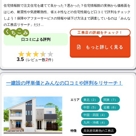
住宅情報館で注文住宅を建てて良かった？悪かった？住宅情報館の実例から価格面を
はじめ、耐震性や気密断熱性、省エネ性などの住宅性能など口コミで評判をチェック
しよう！保障やアフターサービスの情報や値下げ方法まで調査しているのは「みんな
の工務店リサーチ」だけ…
く
こ
工務店の詳細をチェック！
口コミによる評判
もっと詳しく見る
★★★★★
★★★★★
3.5
2
（レビュー数
件）
一建設の坪単価とみんなの口コミや評判をリサーチ！
エリア
東北（2）
関東（7）
中部（5）
近畿（6）
中国・四国（4）
九州・沖縄（4）
特徴
高気密高断熱の工務店