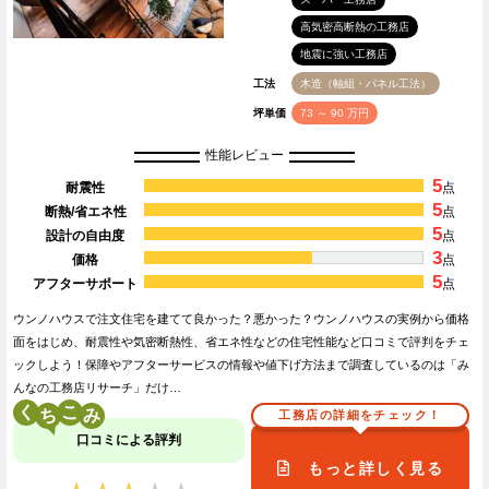
高気密高断熱の工務店
地震に強い工務店
工法
木造（軸組・パネル工法）
坪単価
73 ～ 90 万円
性能レビュー
5
耐震性
点
5
断熱/省エネ性
点
5
設計の自由度
点
3
価格
点
5
アフターサポート
点
ウンノハウスで注文住宅を建てて良かった？悪かった？ウンノハウスの実例から価格
面をはじめ、耐震性や気密断熱性、省エネ性などの住宅性能など口コミで評判をチェ
ックしよう！保障やアフターサービスの情報や値下げ方法まで調査しているのは「み
んなの工務店リサーチ」だけ…
く
こ
工務店の詳細をチェック！
口コミによる評判
もっと詳しく見る