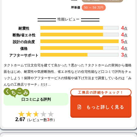
坪単価
50 ～ 58 万円
性能レビュー
4
耐震性
点
4
断熱/省エネ性
点
5
設計の自由度
点
4
価格
点
3
アフターサポート
点
タクトホームで注文住宅を建てて良かった？悪かった？タクトホームの実例から価格
面をはじめ、耐震性や気密断熱性、省エネ性などの住宅性能など口コミで評判をチェ
ックしよう！保障やアフターサービスの情報や値下げ方法まで調査しているのは「み
んなの工務店リサーチ」だけ…
く
こ
工務店の詳細をチェック！
口コミによる評判
もっと詳しく見る
★★★★★
★★★★★
2.67
3
（レビュー数
件）