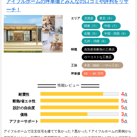
アイフルホームの坪単価とみんなの口コミや評判をリサ
ーチ！
エリア
北海道
東北（6）
関東（7）
中部（7）
近畿（5）
中国・四国（9）
九州・沖縄（8）
特徴
高気密高断熱の工務店
ローコストな工務店
工法
木造（軸組・パネル工法）
坪単価
65 ～ 80 万円
性能レビュー
4
耐震性
点
5
断熱/省エネ性
点
5
設計の自由度
点
3
価格
点
5
アフターサポート
点
アイフルホームで注文住宅を建てて良かった？悪かった？アイフルホームの実例から