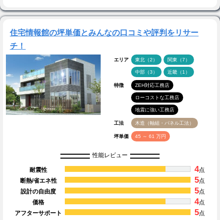
住宅情報館の坪単価とみんなの口コミや評判をリサー
チ！
エリア
東北（2）
関東（7）
中部（3）
近畿（1）
特徴
ZEH対応工務店
ローコストな工務店
地震に強い工務店
工法
木造（軸組・パネル工法）
坪単価
45 ～ 61 万円
性能レビュー
4
耐震性
点
5
断熱/省エネ性
点
5
設計の自由度
点
4
価格
点
5
アフターサポート
点