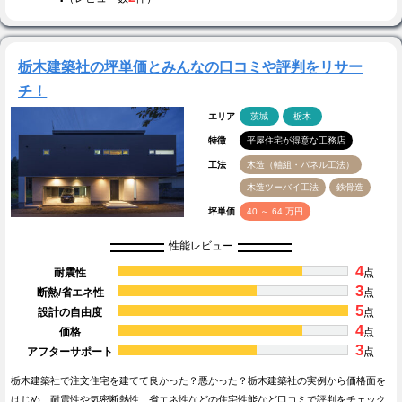
栃木建築社の坪単価とみんなの口コミや評判をリサー
チ！
エリア
茨城
栃木
特徴
平屋住宅が得意な工務店
工法
木造（軸組・パネル工法）
木造ツーバイ工法
鉄骨造
坪単価
40 ～ 64 万円
性能レビュー
4
耐震性
点
3
断熱/省エネ性
点
5
設計の自由度
点
4
価格
点
3
アフターサポート
点
栃木建築社で注文住宅を建てて良かった？悪かった？栃木建築社の実例から価格面を
はじめ、耐震性や気密断熱性、省エネ性などの住宅性能など口コミで評判をチェック