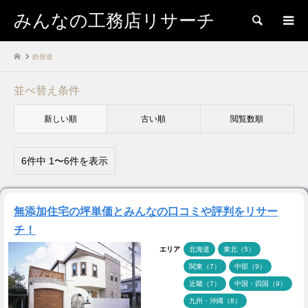
みんなの工務店リサーチ
検索
鉄骨造
並べ替え条件
新しい順
古い順
閲覧数順
6件中 1〜6件を表示
無添加住宅の坪単価とみんなの口コミや評判をリサー
チ！
エリア
北海道
東北（5）
関東（7）
中部（9）
近畿（7）
中国・四国（9）
九州・沖縄（8）