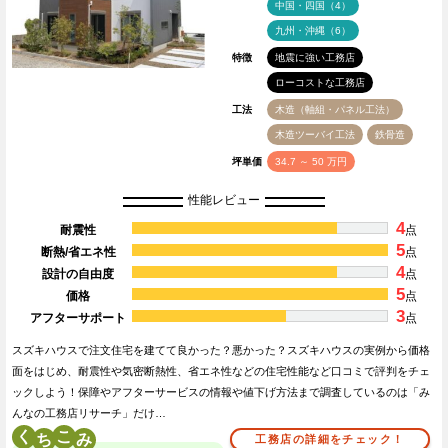
中国・四国（4）
九州・沖縄（6）
特徴
地震に強い工務店
ローコストな工務店
工法
木造（軸組・パネル工法）
木造ツーバイ工法
鉄骨造
坪単価
34.7 ～ 50 万円
性能レビュー
4
耐震性
点
5
断熱/省エネ性
点
4
設計の自由度
点
5
価格
点
3
アフターサポート
点
スズキハウスで注文住宅を建てて良かった？悪かった？スズキハウスの実例から価格
面をはじめ、耐震性や気密断熱性、省エネ性などの住宅性能など口コミで評判をチェ
ックしよう！保障やアフターサービスの情報や値下げ方法まで調査しているのは「み
んなの工務店リサーチ」だけ…
く
こ
工務店の詳細をチェック！