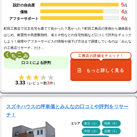
5
設計の自由度
点
4
価格
点
4
アフターサポート
点
町田工務店で注文住宅を建てて良かった？悪かった？町田工務店の実例から価格面を
はじめ、耐震性や気密断熱性、省エネ性などの住宅性能など口コミで評判をチェック
しよう！保障やアフターサービスの情報や値下げ方法まで調査しているのは「みんな
の工務店リサーチ」だけ…
く
こ
工務店の詳細をチェック！
口コミによる評判
もっと詳しく見る
★★★★★
★★★★★
3.33
3
（レビュー数
件）
スズキハウスの坪単価とみんなの口コミや評判をリサー
チ！
エリア
東北（1）
関東（5）
中部（3）
近畿（1）