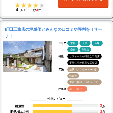
★★★★★
★★★★★
4
3
（レビュー数
件）
町田工務店の坪単価とみんなの口コミや評判をリサー
チ！
エリア
京都
大阪
兵庫
奈良
和歌山
特徴
リフォームが得意な工務店
平屋住宅が得意な工務店
工法
鉄筋コンクリート(RC造)
鉄骨造
木造（軸組・パネル工法）
坪単価
45 ～ 65 万円
性能レビュー
3
耐震性
点
3
断熱/省エネ性
点