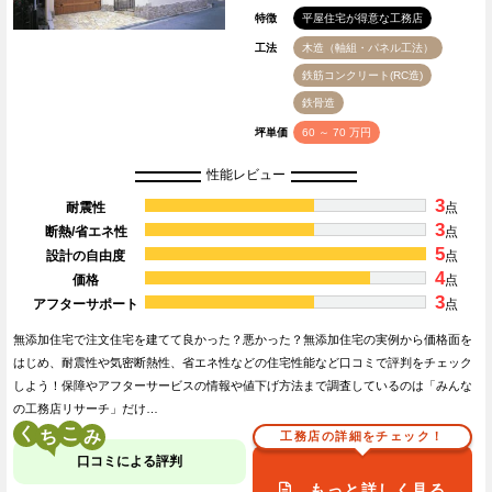
特徴
平屋住宅が得意な工務店
工法
木造（軸組・パネル工法）
鉄筋コンクリート(RC造)
鉄骨造
坪単価
60 ～ 70 万円
性能レビュー
3
耐震性
点
3
断熱/省エネ性
点
5
設計の自由度
点
4
価格
点
3
アフターサポート
点
無添加住宅で注文住宅を建てて良かった？悪かった？無添加住宅の実例から価格面を
はじめ、耐震性や気密断熱性、省エネ性などの住宅性能など口コミで評判をチェック
しよう！保障やアフターサービスの情報や値下げ方法まで調査しているのは「みんな
の工務店リサーチ」だけ…
く
こ
工務店の詳細をチェック！
口コミによる評判
もっと詳しく見る