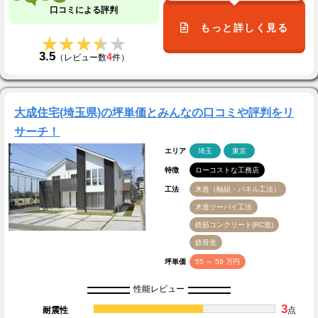
口コミによる評判
もっと詳しく見る
★★★★★
★★★★★
3.5
4
（レビュー数
件）
大成住宅(埼玉県)の坪単価とみんなの口コミや評判をリ
サーチ！
エリア
埼玉
東京
特徴
ローコストな工務店
工法
木造（軸組・パネル工法）
木造ツーバイ工法
鉄筋コンクリート(RC造)
鉄骨造
坪単価
55 ～ 59 万円
性能レビュー
3
耐震性
点