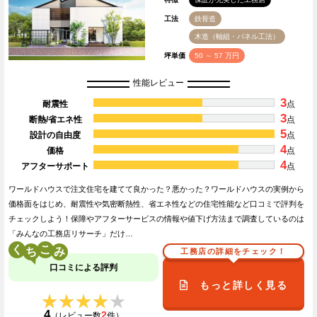
工法
鉄骨造
木造（軸組・パネル工法）
坪単価
50 ～ 57 万円
性能レビュー
3
耐震性
点
3
断熱/省エネ性
点
5
設計の自由度
点
4
価格
点
4
アフターサポート
点
ワールドハウスで注文住宅を建てて良かった？悪かった？ワールドハウスの実例から
価格面をはじめ、耐震性や気密断熱性、省エネ性などの住宅性能など口コミで評判を
チェックしよう！保障やアフターサービスの情報や値下げ方法まで調査しているのは
「みんなの工務店リサーチ」だけ…
く
こ
工務店の詳細をチェック！
口コミによる評判
もっと詳しく見る
★★★★★
★★★★★
4
2
（レビュー数
件）