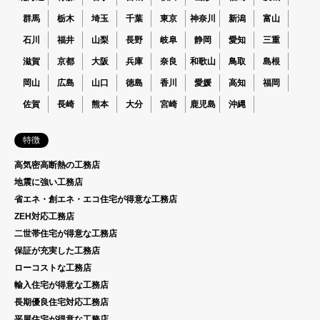
群馬
栃木
埼玉
千葉
東京
神奈川
新潟
富山
石川
福井
山梨
長野
岐阜
静岡
愛知
三重
滋賀
京都
大阪
兵庫
奈良
和歌山
鳥取
島根
岡山
広島
山口
徳島
香川
愛媛
高知
福岡
佐賀
長崎
熊本
大分
宮崎
鹿児島
沖縄
特徴
高気密高断熱の工務店
地震に強い工務店
省エネ・創エネ・エコ住宅が得意な工務店
ZEH対応工務店
二世帯住宅が得意な工務店
保証が充実した工務店
ローコストな工務店
輸入住宅が得意な工務店
長期優良住宅対応工務店
平屋住宅が得意な工務店