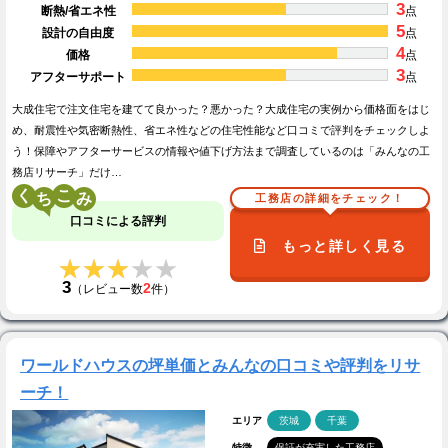
3
断熱/省エネ性
点
5
設計の自由度
点
4
価格
点
3
アフターサポート
点
大成住宅で注文住宅を建てて良かった？悪かった？大成住宅の実例から価格面をはじ
め、耐震性や気密断熱性、省エネ性などの住宅性能など口コミで評判をチェックしよ
う！保障やアフターサービスの情報や値下げ方法まで調査しているのは「みんなの工
務店リサーチ」だけ…
く
こ
工務店の詳細をチェック！
口コミによる評判
もっと詳しく見る
★★★★★
★★★★★
3
2
（レビュー数
件）
ワールドハウスの坪単価とみんなの口コミや評判をリサ
ーチ！
エリア
茨城
千葉
特徴
保証が充実した工務店