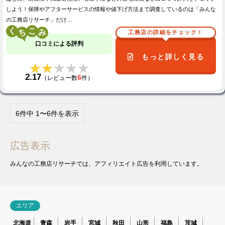
しよう！保障やアフターサービスの情報や値下げ方法まで調査しているのは「みんな
の工務店リサーチ」だけ…
く
こ
工務店の詳細をチェック！
口コミによる評判
もっと詳しく見る
★★★★★
★★★★★
2.17
6
（レビュー数
件）
6件中 1〜6件を表示
広告表示
みんなの工務店リサーチでは、アフィリエイト広告を利用しています。
エリア
北海道
青森
岩手
宮城
秋田
山形
福島
茨城