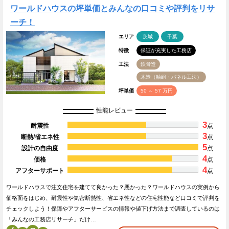
ワールドハウスの坪単価とみんなの口コミや評判をリサ
ーチ！
エリア
茨城
千葉
特徴
保証が充実した工務店
工法
鉄骨造
木造（軸組・パネル工法）
坪単価
50 ～ 57 万円
性能レビュー
3
耐震性
点
3
断熱/省エネ性
点
5
設計の自由度
点
4
価格
点
4
アフターサポート
点
ワールドハウスで注文住宅を建てて良かった？悪かった？ワールドハウスの実例から
価格面をはじめ、耐震性や気密断熱性、省エネ性などの住宅性能など口コミで評判を
チェックしよう！保障やアフターサービスの情報や値下げ方法まで調査しているのは
「みんなの工務店リサーチ」だけ…