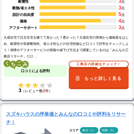
3
耐震性
点
3
断熱/省エネ性
点
5
設計の自由度
点
4
価格
点
3
アフターサポート
点
大成住宅で注文住宅を建てて良かった？悪かった？大成住宅の実例から価格面をはじ
め、耐震性や気密断熱性、省エネ性などの住宅性能など口コミで評判をチェックしよ
う！保障やアフターサービスの情報や値下げ方法まで調査しているのは「みんなの工
務店リサーチ」だけ…
く
こ
工務店の詳細をチェック！
口コミによる評判
もっと詳しく見る
★★★★★
★★★★★
3
2
（レビュー数
件）
スズキハウスの坪単価とみんなの口コミや評判をリサー
チ！
エリア
東北（1）
関東（5）