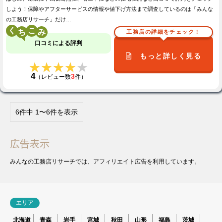
しよう！保障やアフターサービスの情報や値下げ方法まで調査しているのは「みんな
の工務店リサーチ」だけ…
く
こ
工務店の詳細をチェック！
口コミによる評判
もっと詳しく見る
★★★★★
★★★★★
4
3
（レビュー数
件）
6件中 1〜6件を表示
広告表示
みんなの工務店リサーチでは、アフィリエイト広告を利用しています。
エリア
北海道
青森
岩手
宮城
秋田
山形
福島
茨城