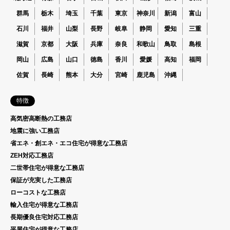
群馬
栃木
埼玉
千葉
東京
神奈川
新潟
富山
石川
福井
山梨
長野
岐阜
静岡
愛知
三重
滋賀
京都
大阪
兵庫
奈良
和歌山
鳥取
島根
岡山
広島
山口
徳島
香川
愛媛
高知
福岡
佐賀
長崎
熊本
大分
宮崎
鹿児島
沖縄
特徴
高気密高断熱の工務店
地震に強い工務店
省エネ・創エネ・エコ住宅が得意な工務店
ZEH対応工務店
二世帯住宅が得意な工務店
保証が充実した工務店
ローコストな工務店
輸入住宅が得意な工務店
長期優良住宅対応工務店
平屋住宅が得意な工務店