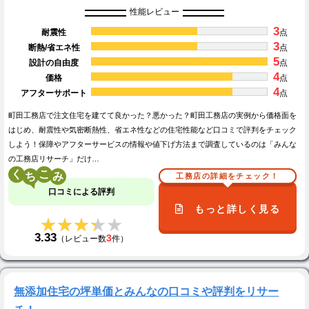
性能レビュー
3
耐震性
点
3
断熱/省エネ性
点
5
設計の自由度
点
4
価格
点
4
アフターサポート
点
町田工務店で注文住宅を建てて良かった？悪かった？町田工務店の実例から価格面を
はじめ、耐震性や気密断熱性、省エネ性などの住宅性能など口コミで評判をチェック
しよう！保障やアフターサービスの情報や値下げ方法まで調査しているのは「みんな
の工務店リサーチ」だけ…
く
こ
工務店の詳細をチェック！
口コミによる評判
もっと詳しく見る
★★★★★
★★★★★
3.33
3
（レビュー数
件）
無添加住宅の坪単価とみんなの口コミや評判をリサー