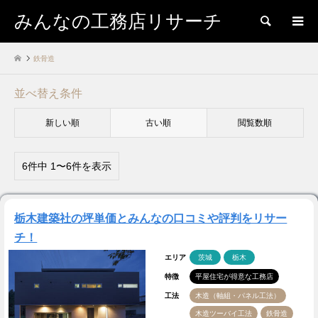
みんなの工務店リサーチ
検索
鉄骨造
並べ替え条件
新しい順
古い順
閲覧数順
6件中 1〜6件を表示
栃木建築社の坪単価とみんなの口コミや評判をリサー
チ！
エリア
茨城
栃木
特徴
平屋住宅が得意な工務店
工法
木造（軸組・パネル工法）
木造ツーバイ工法
鉄骨造