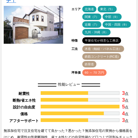
チ！
エリア
北海道
東北（5）
関東（7）
中部（9）
近畿（7）
中国・四国（9）
九州・沖縄（8）
特徴
平屋住宅が得意な工務店
工法
木造（軸組・パネル工法）
鉄筋コンクリート(RC造)
鉄骨造
坪単価
60 ～ 70 万円
性能レビュー
3
耐震性
点
3
断熱/省エネ性
点
5
設計の自由度
点
4
価格
点
3
アフターサポート
点
無添加住宅で注文住宅を建てて良かった？悪かった？無添加住宅の実例から価格面を
はじめ、耐震性や気密断熱性、省エネ性などの住宅性能など口コミで評判をチェック