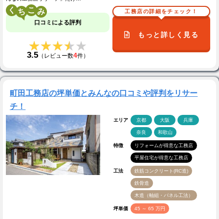
く
こ
工務店の詳細をチェック！
口コミによる評判
もっと詳しく見る
★★★★★
★★★★★
3.5
4
（レビュー数
件）
町田工務店の坪単価とみんなの口コミや評判をリサー
チ！
エリア
京都
大阪
兵庫
奈良
和歌山
特徴
リフォームが得意な工務店
平屋住宅が得意な工務店
工法
鉄筋コンクリート(RC造)
鉄骨造
木造（軸組・パネル工法）
坪単価
45 ～ 65 万円