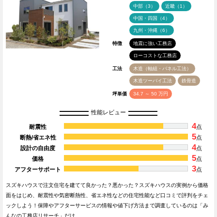
中部（3）
近畿（1）
中国・四国（4）
九州・沖縄（6）
特徴
地震に強い工務店
ローコストな工務店
工法
木造（軸組・パネル工法）
木造ツーバイ工法
鉄骨造
坪単価
34.7 ～ 50 万円
性能レビュー
4
耐震性
点
5
断熱/省エネ性
点
4
設計の自由度
点
5
価格
点
3
アフターサポート
点
スズキハウスで注文住宅を建てて良かった？悪かった？スズキハウスの実例から価格
面をはじめ、耐震性や気密断熱性、省エネ性などの住宅性能など口コミで評判をチェ
ックしよう！保障やアフターサービスの情報や値下げ方法まで調査しているのは「み
んなの工務店リサーチ」だけ…