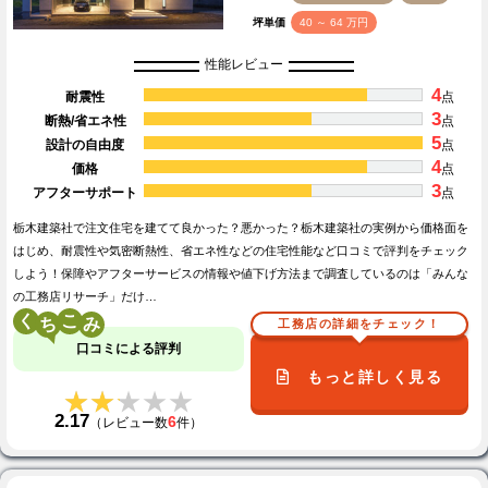
坪単価
40 ～ 64 万円
性能レビュー
4
耐震性
点
3
断熱/省エネ性
点
5
設計の自由度
点
4
価格
点
3
アフターサポート
点
栃木建築社で注文住宅を建てて良かった？悪かった？栃木建築社の実例から価格面を
はじめ、耐震性や気密断熱性、省エネ性などの住宅性能など口コミで評判をチェック
しよう！保障やアフターサービスの情報や値下げ方法まで調査しているのは「みんな
の工務店リサーチ」だけ…
く
こ
工務店の詳細をチェック！
口コミによる評判
もっと詳しく見る
★★★★★
★★★★★
2.17
6
（レビュー数
件）