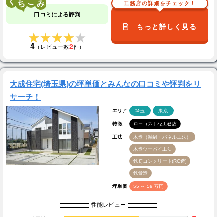
く
こ
工務店の詳細をチェック！
口コミによる評判
もっと詳しく見る
★★★★★
★★★★★
4
2
（レビュー数
件）
大成住宅(埼玉県)の坪単価とみんなの口コミや評判をリ
サーチ！
エリア
埼玉
東京
特徴
ローコストな工務店
工法
木造（軸組・パネル工法）
木造ツーバイ工法
鉄筋コンクリート(RC造)
鉄骨造
坪単価
55 ～ 59 万円
性能レビュー