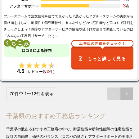
3
アフターサポート
点
ブルースホームで注文住宅を建てて良かった？悪かった？ブルースホームの実例から
価格面をはじめ、耐震性や気密断熱性、省エネ性などの住宅性能など口コミで評判を
チェックしよう！保障やアフターサービスの情報や値下げ方法まで調査しているのは
「みんなの工務店リサーチ」だけ…
く
こ
工務店の詳細をチェック！
口コミによる評判
もっと詳しく見る
★★★★★
★★★★★
4.5
2
（レビュー数
件）
70件中 1〜12件を表示


千葉県のおすすめ工務店ランキング
千葉県の数あるおすすめ工務店の中で、耐震性能や断熱性能等の住宅性能と
設計の自由度、価格のバランス（コスパの良さ）アフターサポートの手厚さ