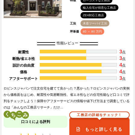
特徴
ローコストな工務店
輸入住宅が得意な工務店
ZEH対応工務店
工法
木造ツーバイ工法
坪単価
40 ～ 80 万円
性能レビュー
3
耐震性
点
3
断熱/省エネ性
点
4
設計の自由度
点
4
価格
点
3
アフターサポート
点
ロビンスジャパンで注文住宅を建てて良かった？悪かった？ロビンスジャパンの実例
から価格面をはじめ、耐震性や気密断熱性、省エネ性などの住宅性能など口コミで評
判をチェックしよう！保障やアフターサービスの情報や値下げ方法まで調査している
のは「みんなの工務店リサーチ」だけ…
く
こ
工務店の詳細をチェック！
口コミによる評判
もっと詳しく見る