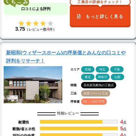
く
こ
工務店の詳細をチェック！
口コミによる評判
もっと詳しく見る
★★★★★
★★★★★
3.75
4
（レビュー数
件）
新昭和(ウィザースホーム)の坪単価とみんなの口コミや
評判をリサーチ！
エリア
茨城
埼玉
千葉
東京
神奈川
山梨
特徴
高気密高断熱の工務店
工法
木造ツーバイ工法
坪単価
50 ～ 100 万円
性能レビュー
4
耐震性
点
5
断熱/省エネ性
点
4
設計の自由度
点