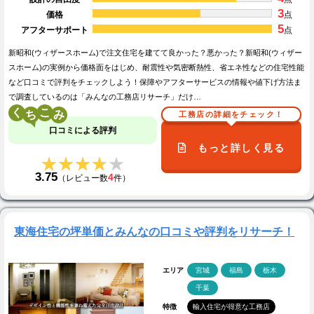
3
価格
点
5
アフターサポート
点
新昭和(ウィザースホーム)で注文住宅を建てて良かった？悪かった？新昭和(ウィザー
スホーム)の実例から価格面をはじめ、耐震性や気密断熱性、省エネ性などの住宅性能
など口コミで評判をチェックしよう！保障やアフターサービスの情報や値下げ方法ま
で調査しているのは「みんなの工務店リサーチ」だけ…
く
こ
工務店の詳細をチェック！
口コミによる評判
もっと詳しく見る
★★★★★
★★★★★
3.75
4
（レビュー数
件）
東海住宅の坪単価とみんなの口コミや評判をリサーチ！
エリア
宮城
福島
栃木
千葉
特徴
輸入住宅が得意な工務店