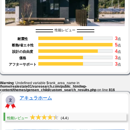
性能レビュー
3
耐震性
点
5
断熱/省エネ性
点
4
設計の自由度
点
3
価格
点
3
アフターサポート
点
Warning
: Undefined variable $rank_area_name in
/home/realestate01/varesearch.com/public_html/wp-
content/themes/gensen_child/custom_search_results.php
on line
816
アキュラホーム
★★★★★
★★★★★
性能レビュー
（4.4）