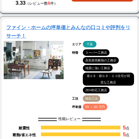
3.33
6
（レビュー数
件）
ファイン・ホームの坪単価とみんなの口コミや評判をリ
サーチ！
エリア
千葉
特徴
スーパー工務店
高気密高断熱の工務店
地震に強い工務店
省エネ・創エネ・エコ住宅が得
意な工務店
ZEH対応工務店
工法
独自工法
坪単価
55 ～ 80 万円
性能レビュー
5
耐震性
点
5
断熱/省エネ性
点