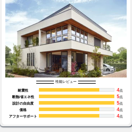
性能レビュー
4
耐震性
点
5
断熱/省エネ性
点
5
設計の自由度
点
4
価格
点
4
アフターサポート
点