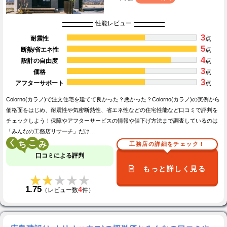
性能レビュー
3
耐震性
点
5
断熱/省エネ性
点
4
設計の自由度
点
3
価格
点
3
アフターサポート
点
Colorno(カラノ)で注文住宅を建てて良かった？悪かった？Colorno(カラノ)の実例から
価格面をはじめ、耐震性や気密断熱性、省エネ性などの住宅性能など口コミで評判を
チェックしよう！保障やアフターサービスの情報や値下げ方法まで調査しているのは
「みんなの工務店リサーチ」だけ…
く
こ
工務店の詳細をチェック！
口コミによる評判
もっと詳しく見る
★★★★★
★★★★★
1.75
4
（レビュー数
件）