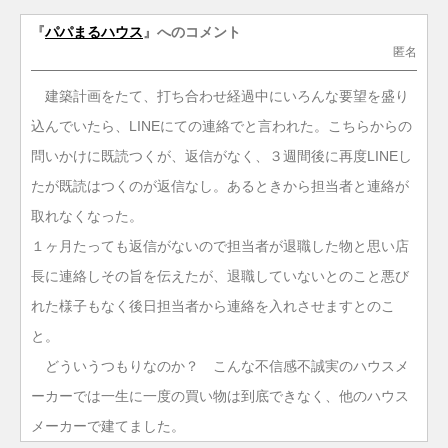
『
パパまるハウス
』へのコメント
匿名
建築計画をたて、打ち合わせ経過中にいろんな要望を盛り
込んでいたら、LINEにての連絡でと言われた。こちらからの
問いかけに既読つくが、返信がなく、３週間後に再度LINEし
たが既読はつくのが返信なし。あるときから担当者と連絡が
取れなくなった。
１ヶ月たっても返信がないので担当者が退職した物と思い店
長に連絡しその旨を伝えたが、退職していないとのこと悪び
れた様子もなく後日担当者から連絡を入れさせますとのこ
と。
どういうつもりなのか？ こんな不信感不誠実のハウスメ
ーカーでは一生に一度の買い物は到底できなく、他のハウス
メーカーで建てました。