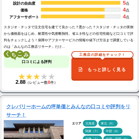
5
設計の自由度
点
4
価格
点
4
アフターサポート
点
スタジオ・チッタで注文住宅を建てて良かった？悪かった？スタジオ・チッタの実例
から価格面をはじめ、耐震性や気密断熱性、省エネ性などの住宅性能など口コミで評
判をチェックしよう！保障やアフターサービスの情報や値下げ方法まで調査している
のは「みんなの工務店リサーチ」だけ…
く
こ
工務店の詳細をチェック！
口コミによる評判
もっと詳しく見る
★★★★★
★★★★★
2.88
8
（レビュー数
件）
クレバリーホームの坪単価とみんなの口コミや評判をリ
サーチ！
エリア
北海道
東北（6）
関東（7）
中部（9）
近畿（7）
中国・四国（9）