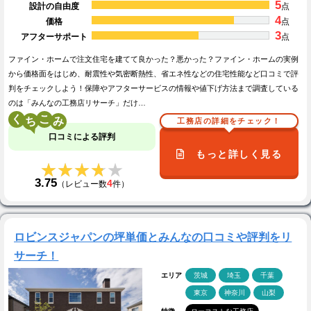
5
設計の自由度
点
4
価格
点
3
アフターサポート
点
ファイン・ホームで注文住宅を建てて良かった？悪かった？ファイン・ホームの実例
から価格面をはじめ、耐震性や気密断熱性、省エネ性などの住宅性能など口コミで評
判をチェックしよう！保障やアフターサービスの情報や値下げ方法まで調査している
のは「みんなの工務店リサーチ」だけ…
く
こ
工務店の詳細をチェック！
口コミによる評判
もっと詳しく見る
★★★★★
★★★★★
3.75
4
（レビュー数
件）
ロビンスジャパンの坪単価とみんなの口コミや評判をリ
サーチ！
エリア
茨城
埼玉
千葉
東京
神奈川
山梨