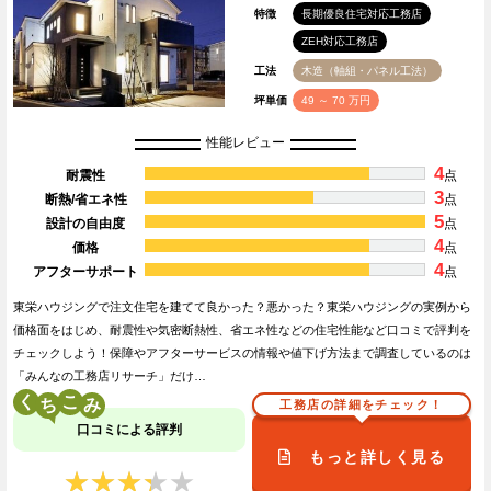
特徴
長期優良住宅対応工務店
ZEH対応工務店
工法
木造（軸組・パネル工法）
坪単価
49 ～ 70 万円
性能レビュー
4
耐震性
点
3
断熱/省エネ性
点
5
設計の自由度
点
4
価格
点
4
アフターサポート
点
東栄ハウジングで注文住宅を建てて良かった？悪かった？東栄ハウジングの実例から
価格面をはじめ、耐震性や気密断熱性、省エネ性などの住宅性能など口コミで評判を
チェックしよう！保障やアフターサービスの情報や値下げ方法まで調査しているのは
「みんなの工務店リサーチ」だけ…
く
こ
工務店の詳細をチェック！
口コミによる評判
もっと詳しく見る
★★★★★
★★★★★