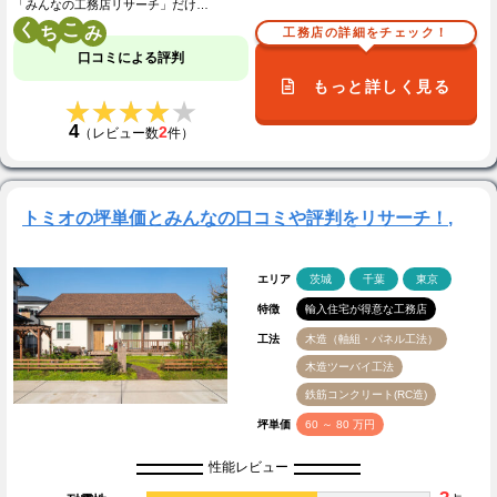
「みんなの工務店リサーチ」だけ…
く
こ
工務店の詳細をチェック！
口コミによる評判
もっと詳しく見る
★★★★★
★★★★★
4
2
（レビュー数
件）
トミオの坪単価とみんなの口コミや評判をリサーチ！,
エリア
茨城
千葉
東京
特徴
輸入住宅が得意な工務店
工法
木造（軸組・パネル工法）
木造ツーバイ工法
鉄筋コンクリート(RC造)
坪単価
60 ～ 80 万円
性能レビュー