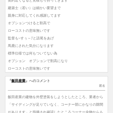
契約近くなると見積もり持ってきます
建築士（若い）は細かい要望まで
親身に対応してくれ感謝してます
オプションつけると割高で
ローコストの意味無いです
監督も~すぅ～⤴️と語尾をあげ
馬鹿にされた気分になります
標準仕様では何もついてない為
オプション オプションで割高になり
ローコストの意味無いです
『
飯田産業
』へのコメント
匿名
飯田産業の建物を外壁塗装をしようとしたところ、業者から
「サイディングが足りていなく、コーナー部にかなりの隙間
があります」と指摘され確認したところコーナー金物からも