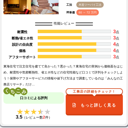
工法
木造ツーバイ工法
坪単価
60 ～ 72 万円
性能レビュー
3
耐震性
点
3
断熱/省エネ性
点
4
設計の自由度
点
4
価格
点
3
アフターサポート
点
東海住宅で注文住宅を建てて良かった？悪かった？東海住宅の実例から価格面をはじ
め、耐震性や気密断熱性、省エネ性などの住宅性能など口コミで評判をチェックしよ
う！保障やアフターサービスの情報や値下げ方法まで調査しているのは「みんなの工
務店リサーチ」だけ…
く
こ
工務店の詳細をチェック！
口コミによる評判
もっと詳しく見る
★★★★★
★★★★★
3.5
2
（レビュー数
件）