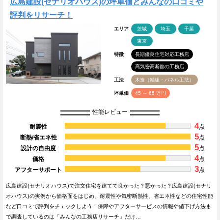
広島建設(セナリオハウス)の坪単価とみんなの口コミや
評判をリサーチ！
エリア
茨城
埼玉
千葉
東京
特徴
長期優良住宅対応工務店
高気密高断熱の工務店
工法
木造（軸組・パネル工法）
坪単価
45 ～ 65 万円
性能レビュー
4
耐震性
点
5
断熱/省エネ性
点
5
設計の自由度
点
4
価格
点
3
アフターサポート
点
広島建設(セナリオハウス)で注文住宅を建てて良かった？悪かった？広島建設(セナリ
オハウス)の実例から価格面をはじめ、耐震性や気密断熱性、省エネ性などの住宅性能
など口コミで評判をチェックしよう！保障やアフターサービスの情報や値下げ方法ま
で調査しているのは「みんなの工務店リサーチ」だけ…