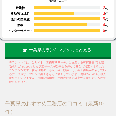
性能レビュー
2
耐震性
点
3
断熱/省エネ性
点
5
設計の自由度
点
4
価格
点
5
アフターサポート
点
千葉県のランキングをもっと見る
※ランキングは、当サイト「工務店リサーチ」に在籍する有資格者(宅地建
物取引士)を始めとした調査チームが公平性を持って独自に調査・比較した
コンテンツです。住宅性能の「等級」や「数値」は、各工務店が公表してい
るデータ及びヒアリング調査をもとに精査しています。内容の正確性は最大
限努力していますが、情報の信頼性・実際の数値の確実性を保証するもので
はありません。
千葉県のおすすめ工務店の口コミ（最新10
件）