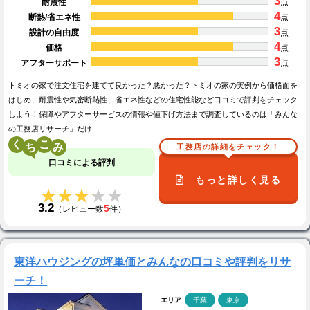
3
耐震性
点
4
断熱/省エネ性
点
3
設計の自由度
点
4
価格
点
3
アフターサポート
点
トミオの家で注文住宅を建てて良かった？悪かった？トミオの家の実例から価格面を
はじめ、耐震性や気密断熱性、省エネ性などの住宅性能など口コミで評判をチェック
しよう！保障やアフターサービスの情報や値下げ方法まで調査しているのは「みんな
の工務店リサーチ」だけ…
く
こ
工務店の詳細をチェック！
口コミによる評判
もっと詳しく見る
★★★★★
★★★★★
3.2
5
（レビュー数
件）
東洋ハウジングの坪単価とみんなの口コミや評判をリサ
ーチ！
エリア
千葉
東京