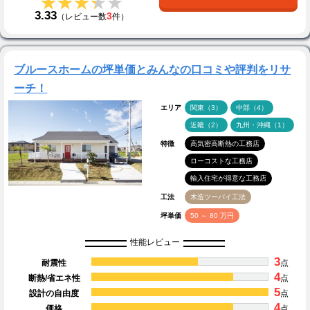
★★★★★
★★★★★
3.33
3
（レビュー数
件）
ブルースホームの坪単価とみんなの口コミや評判をリサ
ーチ！
エリア
関東（3）
中部（4）
近畿（2）
九州・沖縄（1）
特徴
高気密高断熱の工務店
ローコストな工務店
輸入住宅が得意な工務店
工法
木造ツーバイ工法
坪単価
50 ～ 80 万円
性能レビュー
3
耐震性
点
4
断熱/省エネ性
点
5
設計の自由度
点
4
価格
点