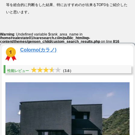
等を総合的に判断をした結果、特におすすめのが出来るTOP3をご紹介した
いと思います。
Warning
: Undefined variable $rank_area_name in
/home/realestate01/varesearch.com/public_html/wp-
content/themes/gensen_child/custom_search_results.php
on line
816
Colorno(カラノ)
★★★★★
★★★★★
性能レビュー
（3.6）