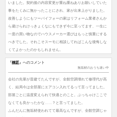
いました。契約後の内容変更が重ね重ねありお願いしていた
事をたくみに無かったことにされ、家が出来上がりました。
改善しようにもツーバイフォーの家はリフォーム業者さんか
ら避けられけっきょくなにもできず今に至ってます、一生に
一度の買い物なのでハウスメーカー選びはもっと慎重にする
べきでした。それこそスーモに相談してればこんな後悔しな
くてよかったのかもしれません。
『
棟匠
』へのコメント
無垢材のおうち迷い中
会社の先輩が昔建てたんですが、全館空調壊れて修理代が高
く、結局今は全部屋にエアコン入れてるって言ってました。
部屋ごとに温度変えられて快適とのこと。ぶっちゃけここで
なくても良かったかな……？と言ってました。
ふんだんに無垢材使われてて最高なんですが、全館空調じゃ