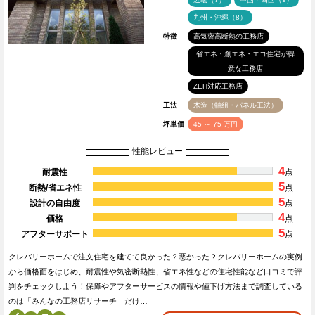
九州・沖縄（8）
特徴
高気密高断熱の工務店
省エネ・創エネ・エコ住宅が得
意な工務店
ZEH対応工務店
工法
木造（軸組・パネル工法）
坪単価
45 ～ 75 万円
性能レビュー
4
耐震性
点
5
断熱/省エネ性
点
5
設計の自由度
点
4
価格
点
5
アフターサポート
点
クレバリーホームで注文住宅を建てて良かった？悪かった？クレバリーホームの実例
から価格面をはじめ、耐震性や気密断熱性、省エネ性などの住宅性能など口コミで評
判をチェックしよう！保障やアフターサービスの情報や値下げ方法まで調査している
のは「みんなの工務店リサーチ」だけ…