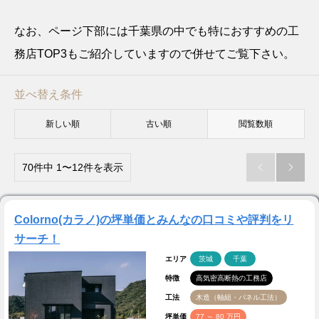
なお、ページ下部には千葉県の中でも特におすすめの工
務店TOP3もご紹介していますので併せてご覧下さい。
並べ替え条件
新しい順
古い順
閲覧数順
70件中 1〜12件を表示


Colorno(カラノ)の坪単価とみんなの口コミや評判をリ
サーチ！
エリア
茨城
千葉
特徴
高気密高断熱の工務店
工法
木造（軸組・パネル工法）
坪単価
77 ～ 80 万円