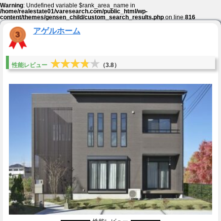
Warning
: Undefined variable $rank_area_name in
/home/realestate01/varesearch.com/public_html/wp-
content/themes/gensen_child/custom_search_results.php
on line
816
アゲルホーム
★★★★★
★★★★★
性能レビュー
（3.8）