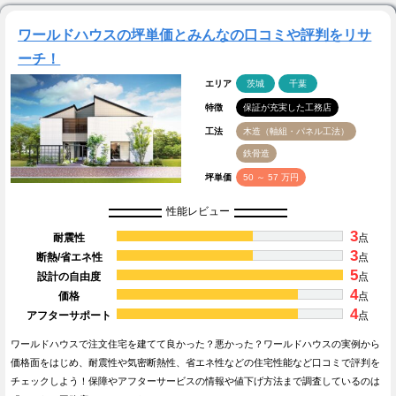
ワールドハウスの坪単価とみんなの口コミや評判をリサ
ーチ！
エリア
茨城
千葉
特徴
保証が充実した工務店
工法
木造（軸組・パネル工法）
鉄骨造
坪単価
50 ～ 57 万円
性能レビュー
3
耐震性
点
3
断熱/省エネ性
点
5
設計の自由度
点
4
価格
点
4
アフターサポート
点
ワールドハウスで注文住宅を建てて良かった？悪かった？ワールドハウスの実例から
価格面をはじめ、耐震性や気密断熱性、省エネ性などの住宅性能など口コミで評判を
チェックしよう！保障やアフターサービスの情報や値下げ方法まで調査しているのは