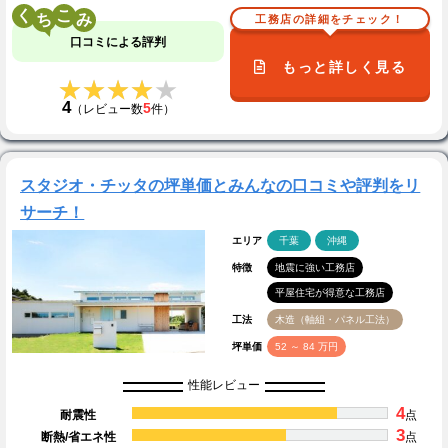
く
こ
工務店の詳細をチェック！
口コミによる評判
もっと詳しく見る
★★★★★
★★★★★
4
5
（レビュー数
件）
スタジオ・チッタの坪単価とみんなの口コミや評判をリ
サーチ！
エリア
千葉
沖縄
特徴
地震に強い工務店
平屋住宅が得意な工務店
工法
木造（軸組・パネル工法）
坪単価
52 ～ 84 万円
性能レビュー
4
耐震性
点
3
断熱/省エネ性
点