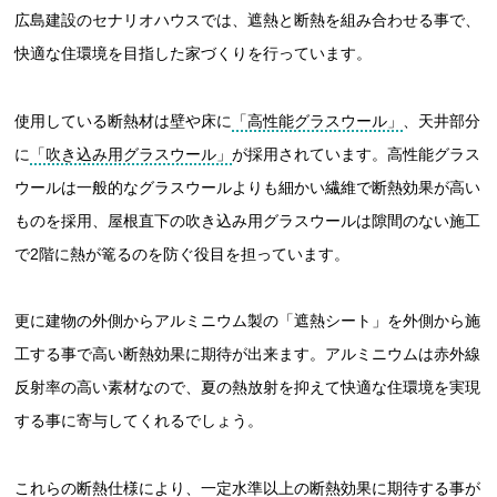
広島建設のセナリオハウスでは、遮熱と断熱を組み合わせる事で、
快適な住環境を目指した家づくりを行っています。
使用している断熱材は壁や床に
「高性能グラスウール」
、天井部分
に
「吹き込み用グラスウール」
が採用されています。高性能グラス
ウールは一般的なグラスウールよりも細かい繊維で断熱効果が高い
ものを採用、屋根直下の吹き込み用グラスウールは隙間のない施工
で2階に熱が篭るのを防ぐ役目を担っています。
更に建物の外側からアルミニウム製の「遮熱シート」を外側から施
工する事で高い断熱効果に期待が出来ます。アルミニウムは赤外線
反射率の高い素材なので、夏の熱放射を抑えて快適な住環境を実現
する事に寄与してくれるでしょう。
これらの断熱仕様により、一定水準以上の断熱効果に期待する事が