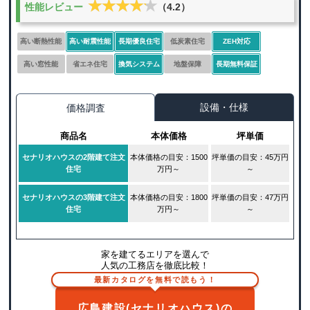
★★★★★
★★★★★
性能レビュー
（4.2）
高い断熱性能
高い耐震性能
長期優良住宅
低炭素住宅
ZEH対応
高い窓性能
省エネ住宅
換気システム
地盤保障
長期無料保証
設備・仕様
価格調査
商品名
本体価格
坪単価
セナリオハウスの2階建て注文
本体価格の目安：1500
坪単価の目安：45万円
住宅
万円～
～
セナリオハウスの3階建て注文
本体価格の目安：1800
坪単価の目安：47万円
住宅
万円～
～
家を建てるエリアを選んで
人気の工務店を徹底比較！
最新カタログを無料で読もう！
広島建設(セナリオハウス)の