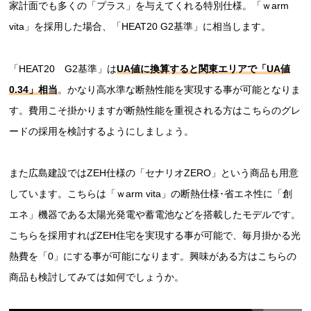
家計面でも多くの「プラス」を与えてくれる特別仕様。「ｗarm
vita」を採用した場合、「HEAT20 G2基準」に相当します。
「HEAT20 G2基準」は
UA値に換算すると関東エリアで「UA値
0.34」相当
。かなり高水準な断熱性能を実現する事が可能となりま
す。費用こそ掛かりますが断熱性能を重視される方はこちらのグレ
ードの採用を検討するようにしましょう。
また広島建設ではZEH仕様の「セナリオZERO」という商品も用意
しています。こちらは「ｗarm vita」の断熱仕様･省エネ性に「創
エネ」機器である太陽光発電や蓄電池などを搭載したモデルです。
こちらを採用すればZEH住宅を実現する事が可能で、毎月掛かる光
熱費を「0」にする事が可能になります。興味がある方はこちらの
商品も検討してみては如何でしょうか。