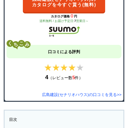
カタログを今すぐ貰う(無料)
０
カタログ価格
円
送料無料 / お届け予定日:
7
営業日～
く
こ
口コミによる評判
★★★★★
★★★★★
4
5
（レビュー数
件）
広島建設(セナリオハウス)の口コミを見る>>
目次