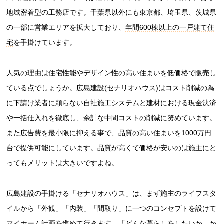
地域密着型の工務店です。千葉県以外にも東京都、埼玉県、茨城県
の一部に営業エリアを拡大しており、
年間600棟以上の一戸建て住
宅
を手掛けています。
人気の理由は住宅性能やデザイン性の高い住まいを低価格で販売し
ている点でしょうか。広島建設(セナリオハウス)はコスト削減の為
に下請け業者に頼らない自社施工システムと建材における現金決済
や一括仕入れを徹底し、余計な中間コストの削減に努めています。
また広告費を最小限に抑える事で、品質の高い住まいを1000万円
台で提供可能にしています。品質が高くて価格が安いのは施主にと
ってもメリットは大きいですよね。
広島建設の手掛ける「セナリオハウス」は、まず施主のライフスタ
イルから「外観」「内装」「間取り」に一つのコンセプトを設けて
マイホーム計画を進めて行きます。「どんな暮らしをしたいか」か