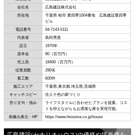
会社名
広島建設株式会社
所在地
千葉県 柏市 豊四季1004番地 広島建設豊四季
ビル
電話番号
04-7143-5111
代表者
島田秀貴
設立
1970年
資本金
80（百万円）
売上高
18400（百万円）
従業員数
290名
着工数
600件
施工エリア
千葉県,東京都,埼玉県,茨城県
キャッチコピー
住人十色の家づくり
売り文句・強み
ライフスタイルに合わせたプランを提案。コス
トを抑えながらもお洒落な家を実現可能。
画像出典元・HP
https://www.hirosima.co.jp/house
広島建設(セナリオハウス)の価格や坪単価を