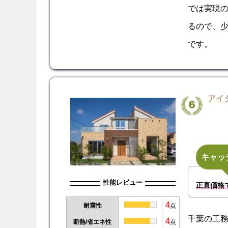
では実現
るので、
です。
アイ
キャッ
性能レビュー
正直価格
4
耐震性
点
千葉の工
4
断熱/省エネ性
点