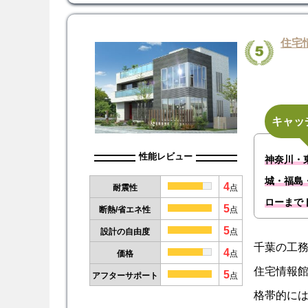
住宅
キャッ
性能レビュー
神奈川・
城・福島
4
耐震性
点
ローまで
5
断熱/省エネ性
点
5
設計の自由度
点
千葉の工
4
価格
点
住宅情報館
5
アフターサポート
点
格帯的に