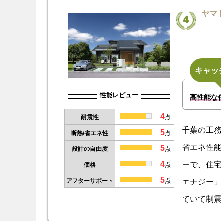
ヤマ
キャッ
性能レビュー
高性能な
4
耐震性
点
千葉の工
5
断熱/省エネ性
点
省エネ性
5
設計の自由度
点
4
ーで、住
価格
点
5
エナジー」
アフターサポート
点
ていて制