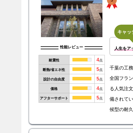
キャッ
性能レビュー
人生をア
4
耐震性
点
千葉の工
5
断熱/省エネ性
点
全国フラン
5
設計の自由度
点
4
る人気注
価格
点
5
備されて
アフターサポート
点
候型の耐