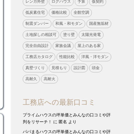
レンガ外壁
ログハウス
予算
仮契約
低炭素住宅
価格比較
全館空調
制震ダンパー
和風・和モダン
国産無垢材
土地探しの相談可
塗り壁
太陽光発電
完全自由設計
家族会議
屋上のある家
工務店カタログ
性能比較
洋風・洋モダン
真壁づくり
見積もり
設計図
頭金
高耐久
高耐火
工務店への最新口コミ
プライムハウスの坪単価とみんなの口コミや評
判をリサーチ！
に
匿名
より
パパまるハウスの坪単価とみんなの口コミや評