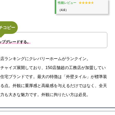
★★★★★
★★★★★
性能レビュー
（4.6）
チコピー
ップグレードする。
務店ランキングにクレバリーホームがランクイン。
チャイズ展開しており、150店舗超の工務店が加盟してい
文住宅ブランドです。最大の特徴は「外壁タイル」が標準装
いる点。外観に重厚感と高級感を与えるだけではなく、全天
久力も大きな魅力です。外観に拘りたい方は必見。