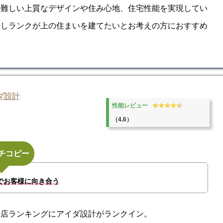
の難しい上質なデザインや住み心地、住宅性能を実現してい
少しランクが上の住まいを建てたいとお考えの方におすすめ
ダ設計
★★★★★
★★★★★
性能レビュー
（4.6）
チコピー
でお客様に向き合う
務店ランキングにアイダ設計がランクイン。