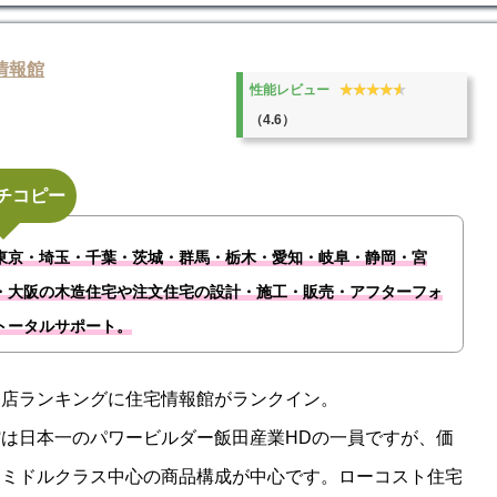
情報館
★★★★★
★★★★★
性能レビュー
（4.6）
チコピー
東京・埼玉・千葉・茨城・群馬・栃木・愛知・岐阜・静岡・宮
・大阪の木造住宅や注文住宅の設計・施工・販売・アフターフォ
トータルサポート。
務店ランキングに住宅情報館がランクイン。
は日本一のパワービルダー飯田産業HDの一員ですが、価
はミドルクラス中心の商品構成が中心です。ローコスト住宅