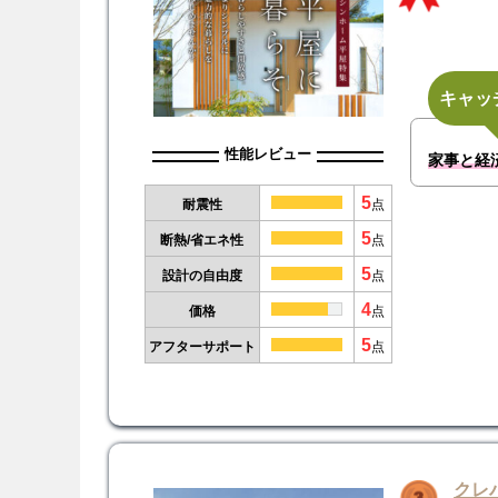
キャッ
性能レビュー
家事と経済
5
耐震性
点
5
断熱/省エネ性
点
5
設計の自由度
点
4
価格
点
5
アフターサポート
点
クレ