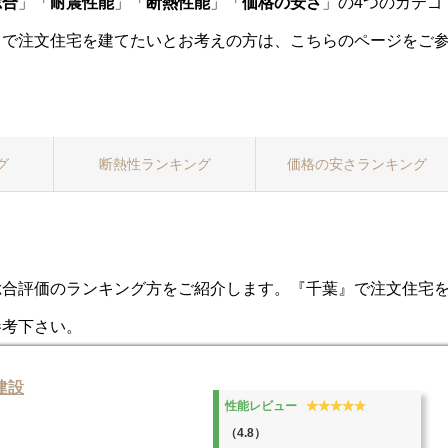
総合
」「
耐震性能
」「
断熱性能
」「
価格の安さ
」の4つのカテゴ
】で注文住宅を建てたいとお考えの方は、こちらのページをご
グ
断熱性
ランキング
価格
の安さランキング
総合評価のランキング方をご紹介します。『千葉』で注文住宅
参考下さい。
建設
★★★★★
★★★★★
性能レビュー
（4.8）