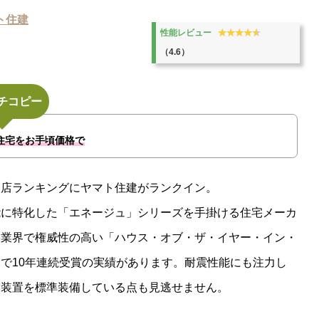
ト住建
★★★★★
★★★★★
性能レビュー
（4.6）
チコピー
住宅をお手頃価格で
務店ランキングにヤマト住建がランクイン。
能に特化した「エネージュ」シリーズを手掛ける住宅メーカ
宅業界で権威性の高い「ハウス・オブ・ザ・イヤー・イン・
で10年連続受賞の実績があります。耐震性能にも注力し
震装置を標準装備している点も見逃せません。