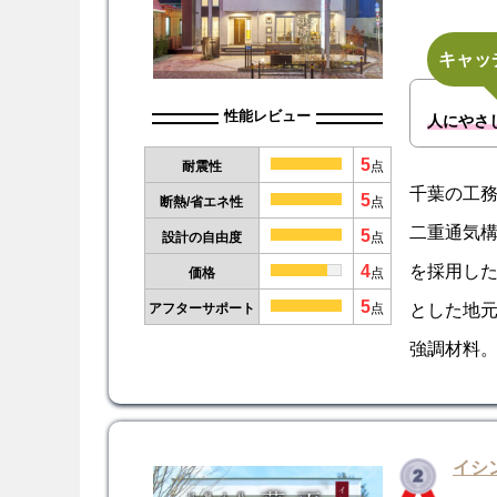
キャッ
性能レビュー
人にやさ
5
耐震性
点
千葉の工
5
断熱/省エネ性
点
二重通気
5
設計の自由度
点
4
を採用し
価格
点
5
とした地
アフターサポート
点
強調材料
イシ