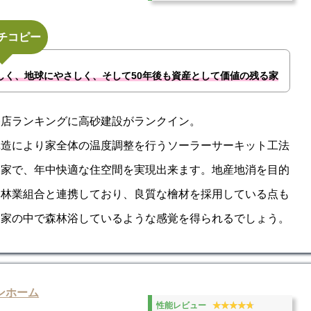
チコピー
しく、地球にやさしく、そして50年後も資産として価値の残る家
務店ランキングに高砂建設がランクイン。
構造により家全体の温度調整を行うソーラーサーキット工法
た家で、年中快適な住空間を実現出来ます。地産地消を目的
元林業組合と連携しており、良質な檜材を採用している点も
。家の中で森林浴しているような感覚を得られるでしょう。
ンホーム
★★★★★
★★★★★
性能レビュー