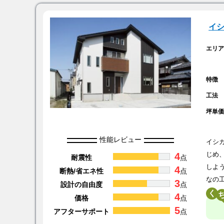
イ
エリ
特徴
工法
坪単
性能レビュー
イシ
4
じめ
耐震性
点
しよ
4
断熱/省エネ性
点
なの
3
設計の自由度
点
く
4
価格
点
5
アフターサポート
点