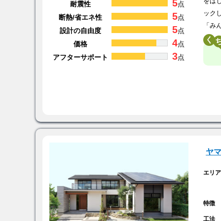
5
をは
耐震性
点
ック
5
断熱/省エネ性
点
「み
5
設計の自由度
点
く
4
価格
点
3
アフターサポート
点
ヤ
エリ
特徴
工法