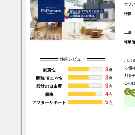
エリ
特徴
工法
坪単
性能レビュー
パパ
3
ら価
耐震性
点
判を
3
断熱/省エネ性
点
るの
3
設計の自由度
点
く
4
価格
点
5
アフターサポート
点