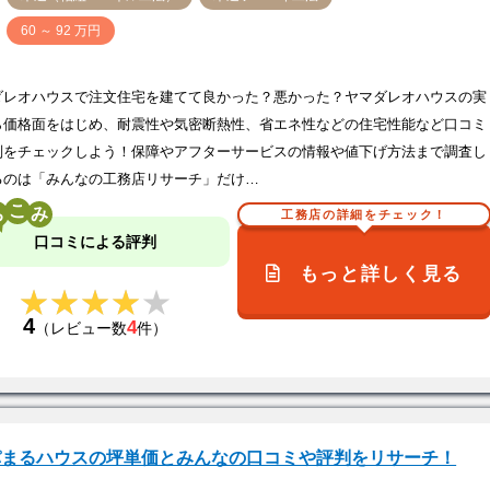
価
60 ～ 92 万円
ダレオハウスで注文住宅を建てて良かった？悪かった？ヤマダレオハウスの実
ら価格面をはじめ、耐震性や気密断熱性、省エネ性などの住宅性能など口コミ
判をチェックしよう！保障やアフターサービスの情報や値下げ方法まで調査し
るのは「みんなの工務店リサーチ」だけ…
こ
工務店の詳細をチェック！
口コミによる評判
もっと詳しく見る
★★★★★
★★★★★
4
4
（レビュー数
件）
パまるハウスの坪単価とみんなの口コミや評判をリサーチ！