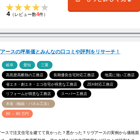
★★★★★
★★★★★
4
4
（レビュー数
件）
ヴアースの坪単価とみんなの口コミや評判をリサーチ！
ア
岐阜
愛知
三重
高気密高断熱の工務店
長期優良住宅対応工務店
地震に強い工務店
省エネ・創エネ・エコ住宅が得意な工務店
ZEH対応工務店
リフォームが得意な工務店
スーパー工務店
木造（軸組・パネル工法）
価
60 ～ 80 万円
アースで注文住宅を建てて良かった？悪かった？リヴアースの実例から価格面