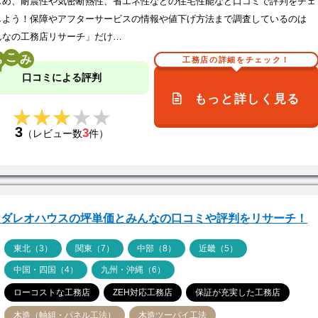
じめ、耐震性や気密断熱性、省エネ性などの住宅性能など口コミで評判をチェ
しよう！保障やアフターサービスの情報や値下げ方法まで調査しているのは
んなの工務店リサーチ」だけ…
こ
工務店の詳細をチェック！
口コミによる評判
もっと詳しく見る
★★★★★
★★★★★
3
3
（レビュー数
件）
マダレオハウスの坪単価とみんなの口コミや評判をリサーチ！
ア
東北（3）
関東（7）
中部（8）
近畿（5）
中国・四国（4）
九州・沖縄（6）
ローコストな工務店
ZEH対応工務店
保証が充実した工務店
木造（軸組・パネル工法）
木造ツーバイ工法