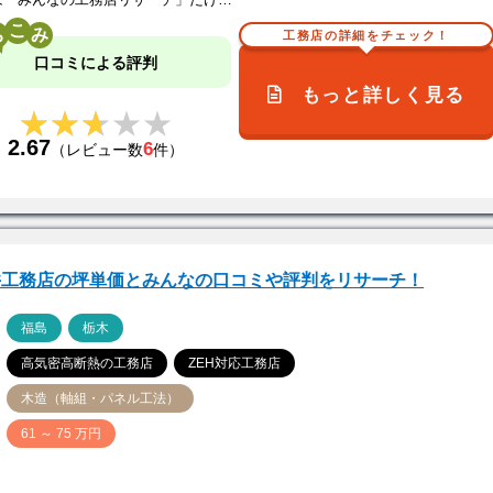
は「みんなの工務店リサーチ」だけ…
こ
工務店の詳細をチェック！
口コミによる評判
もっと詳しく見る
★★★★★
★★★★★
2.67
6
（レビュー数
件）
井工務店の坪単価とみんなの口コミや評判をリサーチ！
ア
福島
栃木
高気密高断熱の工務店
ZEH対応工務店
木造（軸組・パネル工法）
価
61 ～ 75 万円