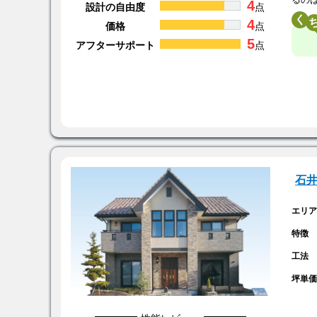
るの
4
設計の自由度
点
く
4
価格
点
5
アフターサポート
点
石
エリ
特徴
工法
坪単