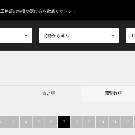
型工務店の特徴や選び方を徹底リサーチ！
特徴から選ぶ
工
古い順
閲覧数順
2
3
4
5
6
7
8
9
10
11
12