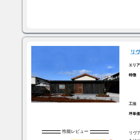
リ
エリ
特徴
工法
坪単
性能レビュー
リヴ