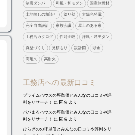
制震ダンパー
和風・和モダン
国産無垢材
土地探しの相談可
塗り壁
太陽光発電
完全自由設計
家族会議
屋上のある家
工務店カタログ
性能比較
洋風・洋モダン
真壁づくり
見積もり
設計図
頭金
高耐久
高耐火
工務店への最新口コミ
プライムハウスの坪単価とみんなの口コミや評
判をリサーチ！
に
匿名
より
パパまるハウスの坪単価とみんなの口コミや評
判をリサーチ！
に
匿名
より
ひらぎのの坪単価とみんなの口コミや評判をリ