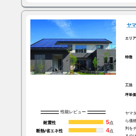
ヤ
エリ
特徴
工法
坪単
性能レビュー
ヤマ
5
ら価
耐震性
点
判を
4
断熱/省エネ性
点