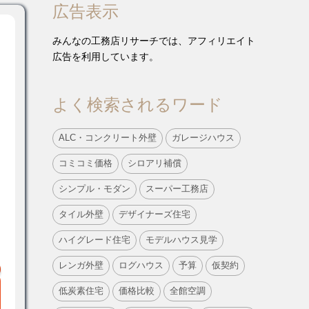
広告表示
みんなの工務店リサーチでは、アフィリエイト
広告を利用しています。
よく検索されるワード
ALC・コンクリート外壁
ガレージハウス
コミコミ価格
シロアリ補償
シンプル・モダン
スーパー工務店
タイル外壁
デザイナーズ住宅
ハイグレード住宅
モデルハウス見学
レンガ外壁
ログハウス
予算
仮契約
低炭素住宅
価格比較
全館空調