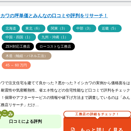
シカワの坪単価とみんなの口コミや評判をリサーチ！
ア
北海道
東北（6）
関東（3）
中部（3）
近畿（5）
中国・四国（1）
九州・沖縄（1）
ZEH対応工務店
ローコストな工務店
木造（軸組・パネル工法）
価
45 ～ 60 万円
カワで注文住宅を建てて良かった？悪かった？イシカワの実例から価格面をは
、耐震性や気密断熱性、省エネ性などの住宅性能など口コミで評判をチェック
う！保障やアフターサービスの情報や値下げ方法まで調査しているのは「みん
工務店リサーチ」だけ…
こ
工務店の詳細をチェック！
口コミによる評判
もっと詳しく見る