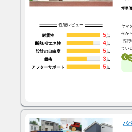
坪単
性能レビュー
ヤマ
5
例か
耐震性
点
で評
4
断熱/省エネ性
点
てい
5
設計の自由度
点
く
3
価格
点
5
アフターサポート
点
パ