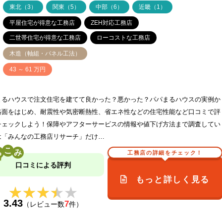
ア
東北（3）
関東（5）
中部（6）
近畿（1）
平屋住宅が得意な工務店
ZEH対応工務店
二世帯住宅が得意な工務店
ローコストな工務店
木造（軸組・パネル工法）
価
43 ～ 61 万円
まるハウスで注文住宅を建てて良かった？悪かった？パパまるハウスの実例か
格面をはじめ、耐震性や気密断熱性、省エネ性などの住宅性能など口コミで評
チェックしよう！保障やアフターサービスの情報や値下げ方法まで調査してい
は「みんなの工務店リサーチ」だけ…
こ
工務店の詳細をチェック！
口コミによる評判
もっと詳しく見る
★★★★★
★★★★★
3.43
7
（レビュー数
件）