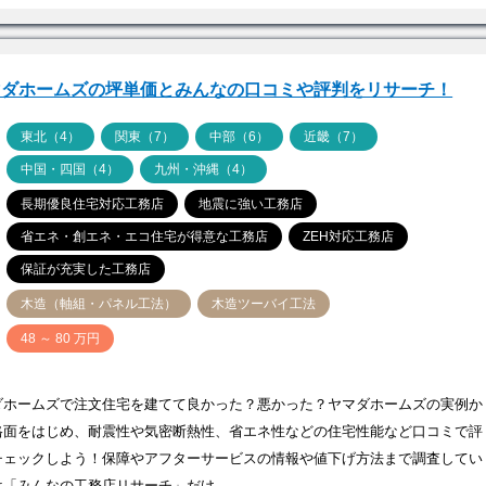
マダホームズの坪単価とみんなの口コミや評判をリサーチ！
ア
東北（4）
関東（7）
中部（6）
近畿（7）
中国・四国（4）
九州・沖縄（4）
長期優良住宅対応工務店
地震に強い工務店
省エネ・創エネ・エコ住宅が得意な工務店
ZEH対応工務店
保証が充実した工務店
木造（軸組・パネル工法）
木造ツーバイ工法
価
48 ～ 80 万円
ダホームズで注文住宅を建てて良かった？悪かった？ヤマダホームズの実例か
格面をはじめ、耐震性や気密断熱性、省エネ性などの住宅性能など口コミで評
チェックしよう！保障やアフターサービスの情報や値下げ方法まで調査してい