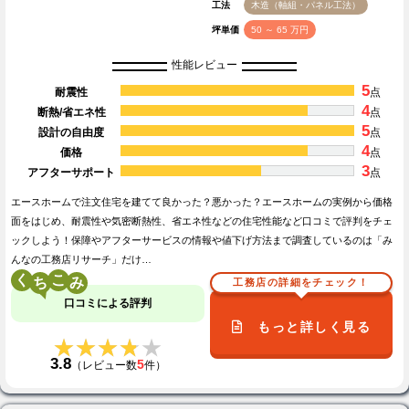
工法
木造（軸組・パネル工法）
坪単価
50 ～ 65 万円
性能レビュー
5
耐震性
点
4
断熱/省エネ性
点
5
設計の自由度
点
4
価格
点
3
アフターサポート
点
エースホームで注文住宅を建てて良かった？悪かった？エースホームの実例から価格
面をはじめ、耐震性や気密断熱性、省エネ性などの住宅性能など口コミで評判をチェ
ックしよう！保障やアフターサービスの情報や値下げ方法まで調査しているのは「み
んなの工務店リサーチ」だけ…
く
こ
工務店の詳細をチェック！
口コミによる評判
もっと詳しく見る
★★★★★
★★★★★
3.8
5
（レビュー数
件）