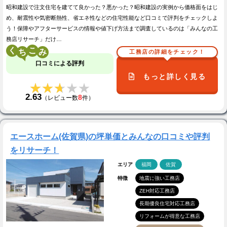
昭和建設で注文住宅を建てて良かった？悪かった？昭和建設の実例から価格面をはじ
め、耐震性や気密断熱性、省エネ性などの住宅性能など口コミで評判をチェックしよ
う！保障やアフターサービスの情報や値下げ方法まで調査しているのは「みんなの工
務店リサーチ」だけ…
く
こ
工務店の詳細をチェック！
口コミによる評判
もっと詳しく見る
★★★★★
★★★★★
2.63
8
（レビュー数
件）
エースホーム(佐賀県)の坪単価とみんなの口コミや評判
をリサーチ！
エリア
福岡
佐賀
特徴
地震に強い工務店
ZEH対応工務店
長期優良住宅対応工務店
リフォームが得意な工務店