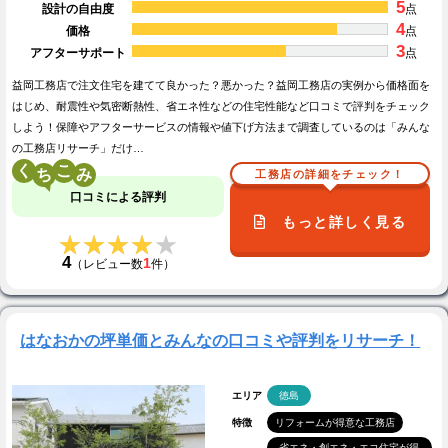
5
設計の自由度
点
4
価格
点
3
アフターサポート
点
益岡工務店で注文住宅を建てて良かった？悪かった？益岡工務店の実例から価格面を
はじめ、耐震性や気密断熱性、省エネ性などの住宅性能など口コミで評判をチェック
しよう！保障やアフターサービスの情報や値下げ方法まで調査しているのは「みんな
の工務店リサーチ」だけ…
く
こ
工務店の詳細をチェック！
口コミによる評判
もっと詳しく見る
★★★★★
★★★★★
4
1
（レビュー数
件）
はなおかの坪単価とみんなの口コミや評判をリサーチ！
エリア
徳島
特徴
リフォームが得意な工務店
省エネ・創エネ・エコ住宅が得