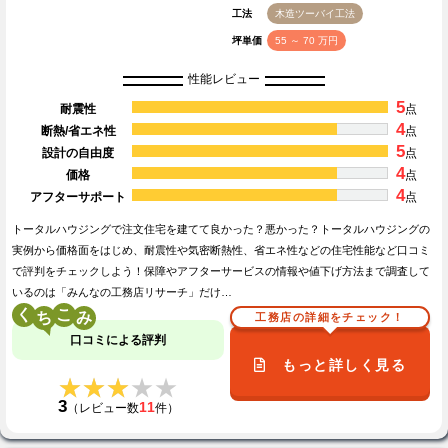
工法
木造ツーバイ工法
坪単価
55 ～ 70 万円
性能レビュー
5
耐震性
点
4
断熱/省エネ性
点
5
設計の自由度
点
4
価格
点
4
アフターサポート
点
トータルハウジングで注文住宅を建てて良かった？悪かった？トータルハウジングの
実例から価格面をはじめ、耐震性や気密断熱性、省エネ性などの住宅性能など口コミ
で評判をチェックしよう！保障やアフターサービスの情報や値下げ方法まで調査して
いるのは「みんなの工務店リサーチ」だけ…
く
こ
工務店の詳細をチェック！
口コミによる評判
もっと詳しく見る
★★★★★
★★★★★
3
11
（レビュー数
件）