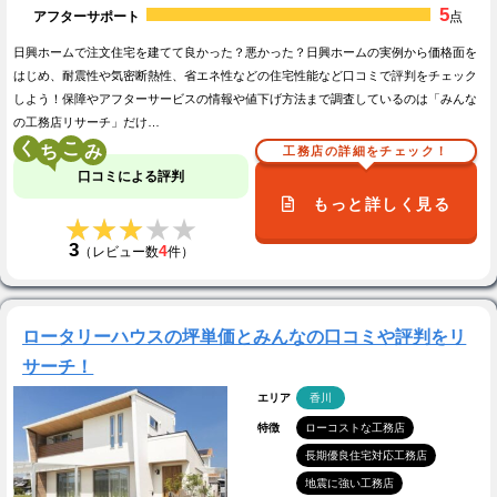
5
アフターサポート
点
日興ホームで注文住宅を建てて良かった？悪かった？日興ホームの実例から価格面を
はじめ、耐震性や気密断熱性、省エネ性などの住宅性能など口コミで評判をチェック
しよう！保障やアフターサービスの情報や値下げ方法まで調査しているのは「みんな
の工務店リサーチ」だけ…
く
こ
工務店の詳細をチェック！
口コミによる評判
もっと詳しく見る
★★★★★
★★★★★
3
4
（レビュー数
件）
ロータリーハウスの坪単価とみんなの口コミや評判をリ
サーチ！
エリア
香川
特徴
ローコストな工務店
長期優良住宅対応工務店
地震に強い工務店