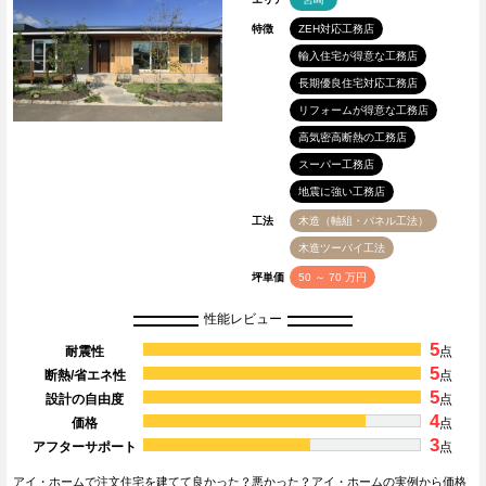
特徴
ZEH対応工務店
輸入住宅が得意な工務店
長期優良住宅対応工務店
リフォームが得意な工務店
高気密高断熱の工務店
スーパー工務店
地震に強い工務店
工法
木造（軸組・パネル工法）
木造ツーバイ工法
坪単価
50 ～ 70 万円
性能レビュー
5
耐震性
点
5
断熱/省エネ性
点
5
設計の自由度
点
4
価格
点
3
アフターサポート
点
アイ・ホームで注文住宅を建てて良かった？悪かった？アイ・ホームの実例から価格