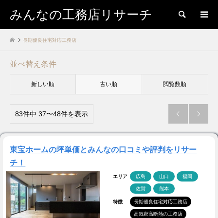
みんなの工務店リサーチ
検索
長期優良住宅対応工務店
並べ替え条件
新しい順
古い順
閲覧数順
83件中 37〜48件を表示


東宝ホームの坪単価とみんなの口コミや評判をリサー
チ！
エリア
広島
山口
福岡
佐賀
熊本
特徴
長期優良住宅対応工務店
高気密高断熱の工務店