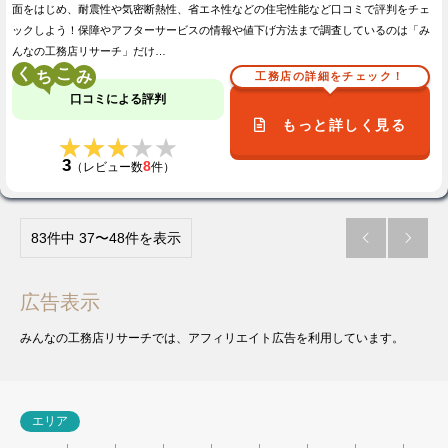
面をはじめ、耐震性や気密断熱性、省エネ性などの住宅性能など口コミで評判をチェ
ックしよう！保障やアフターサービスの情報や値下げ方法まで調査しているのは「み
んなの工務店リサーチ」だけ…
く
こ
工務店の詳細をチェック！
口コミによる評判
もっと詳しく見る
★★★★★
★★★★★
3
8
（レビュー数
件）
83件中 37〜48件を表示


広告表示
みんなの工務店リサーチでは、アフィリエイト広告を利用しています。
エリア