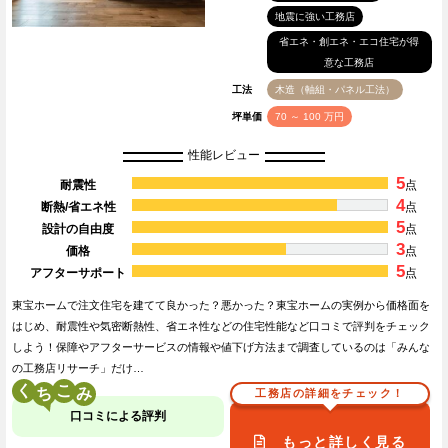
地震に強い工務店
省エネ・創エネ・エコ住宅が得
意な工務店
工法
木造（軸組・パネル工法）
坪単価
70 ～ 100 万円
性能レビュー
5
耐震性
点
4
断熱/省エネ性
点
5
設計の自由度
点
3
価格
点
5
アフターサポート
点
東宝ホームで注文住宅を建てて良かった？悪かった？東宝ホームの実例から価格面を
はじめ、耐震性や気密断熱性、省エネ性などの住宅性能など口コミで評判をチェック
しよう！保障やアフターサービスの情報や値下げ方法まで調査しているのは「みんな
の工務店リサーチ」だけ…
く
こ
工務店の詳細をチェック！
口コミによる評判
もっと詳しく見る