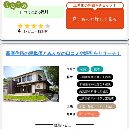
く
こ
工務店の詳細をチェック！
口コミによる評判
もっと詳しく見る
★★★★★
★★★★★
4
1
（レビュー数
件）
新産住拓の坪単価とみんなの口コミや評判をリサーチ！
エリア
福岡
熊本
特徴
長期優良住宅対応工務店
平屋住宅が得意な工務店
高気密高断熱の工務店
二世帯住宅が得意な工務店
工法
木造（軸組・パネル工法）
坪単価
65 ～ 75 万円
性能レビュー