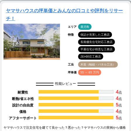
ヤマサハウスの坪単価とみんなの口コミや評判をリサー
チ！
エリア
鹿児島
特徴
保証が充実した工務店
長期優良住宅対応工務店
平屋住宅が得意な工務店
ZEH対応工務店
工法
木造（軸組・パネル工法）
坪単価
55 ～ 65 万円
性能レビュー
4
耐震性
点
4
断熱/省エネ性
点
5
設計の自由度
点
4
価格
点
5
アフターサポート
点
ヤマサハウスで注文住宅を建てて良かった？悪かった？ヤマサハウスの実例から価格