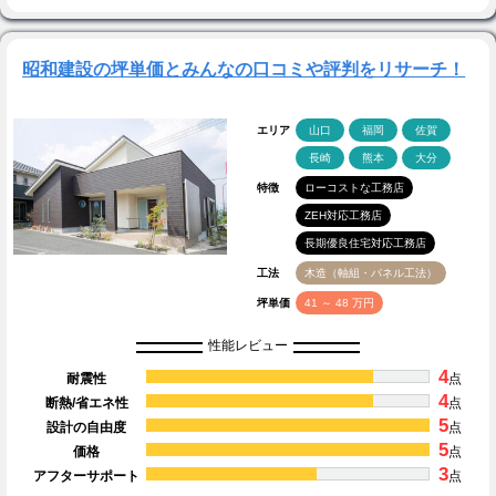
昭和建設の坪単価とみんなの口コミや評判をリサーチ！
エリア
山口
福岡
佐賀
長崎
熊本
大分
特徴
ローコストな工務店
ZEH対応工務店
長期優良住宅対応工務店
工法
木造（軸組・パネル工法）
坪単価
41 ～ 48 万円
性能レビュー
4
耐震性
点
4
断熱/省エネ性
点
5
設計の自由度
点
5
価格
点
3
アフターサポート
点