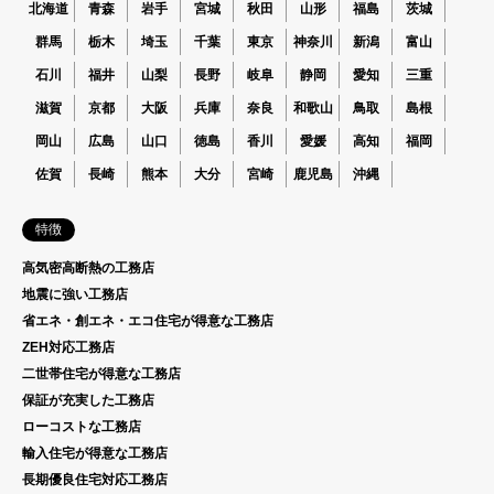
北海道
青森
岩手
宮城
秋田
山形
福島
茨城
群馬
栃木
埼玉
千葉
東京
神奈川
新潟
富山
石川
福井
山梨
長野
岐阜
静岡
愛知
三重
滋賀
京都
大阪
兵庫
奈良
和歌山
鳥取
島根
岡山
広島
山口
徳島
香川
愛媛
高知
福岡
佐賀
長崎
熊本
大分
宮崎
鹿児島
沖縄
特徴
高気密高断熱の工務店
地震に強い工務店
省エネ・創エネ・エコ住宅が得意な工務店
ZEH対応工務店
二世帯住宅が得意な工務店
保証が充実した工務店
ローコストな工務店
輸入住宅が得意な工務店
長期優良住宅対応工務店