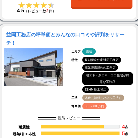
★★★★★
★★★★★
4.5
2
（レビュー数
件）
益岡工務店の坪単価とみんなの口コミや評判をリサー
チ！
エリア
高知
特徴
長期優良住宅対応工務店
高気密高断熱の工務店
省エネ・創エネ・エコ住宅が得
意な工務店
ZEH対応工務店
工法
木造（軸組・パネル工法）
坪単価
60 ～ 80 万円
性能レビュー
4
耐震性
点
5
断熱/省エネ性
点