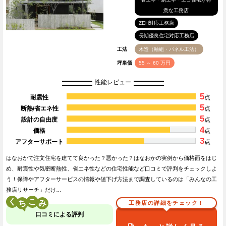
意な工務店
ZEH対応工務店
長期優良住宅対応工務店
工法
木造（軸組・パネル工法）
坪単価
55 ～ 60 万円
性能レビュー
5
耐震性
点
5
断熱/省エネ性
点
5
設計の自由度
点
4
価格
点
3
アフターサポート
点
はなおかで注文住宅を建てて良かった？悪かった？はなおかの実例から価格面をはじ
め、耐震性や気密断熱性、省エネ性などの住宅性能など口コミで評判をチェックしよ
う！保障やアフターサービスの情報や値下げ方法まで調査しているのは「みんなの工
務店リサーチ」だけ…
く
こ
工務店の詳細をチェック！
口コミによる評判