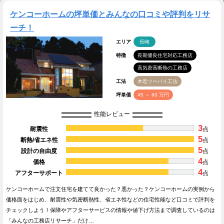
ケンコーホームの坪単価とみんなの口コミや評判をリサ
ーチ！
エリア
長崎
特徴
長期優良住宅対応工務店
高気密高断熱の工務店
工法
木造ツーバイ工法
坪単価
45 ～ 60 万円
性能レビュー
3
耐震性
点
5
断熱/省エネ性
点
5
設計の自由度
点
4
価格
点
4
アフターサポート
点
ケンコーホームで注文住宅を建てて良かった？悪かった？ケンコーホームの実例から
価格面をはじめ、耐震性や気密断熱性、省エネ性などの住宅性能など口コミで評判を
チェックしよう！保障やアフターサービスの情報や値下げ方法まで調査しているのは
「みんなの工務店リサーチ」だけ…