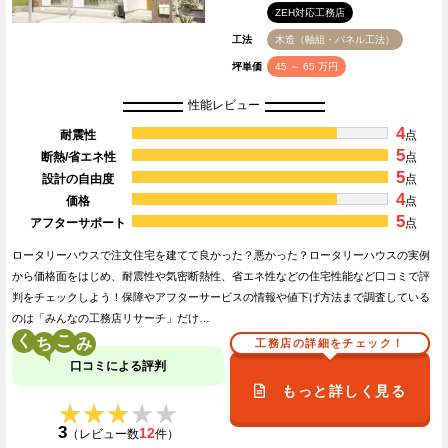
ZEH対応工務店
工法
木造（軸組・パネル工法）
坪単価
45 ～ 65 万円
性能レビュー
4
耐震性
点
5
断熱/省エネ性
点
5
設計の自由度
点
4
価格
点
5
アフターサポート
点
ロータリーハウスで注文住宅を建てて良かった？悪かった？ロータリーハウスの実例
から価格面をはじめ、耐震性や気密断熱性、省エネ性などの住宅性能など口コミで評
判をチェックしよう！保障やアフターサービスの情報や値下げ方法まで調査している
のは「みんなの工務店リサーチ」だけ…
く
こ
工務店の詳細をチェック！
口コミによる評判
もっと詳しく見る
★★★★★
★★★★★
3
12
（レビュー数
件）