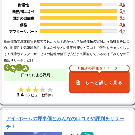
4
耐震性
点
5
断熱/省エネ性
点
5
設計の自由度
点
4
価格
点
4
アフターサポート
点
新産住拓で注文住宅を建てて良かった？悪かった？新産住拓の実例から価格面をはじ
め、耐震性や気密断熱性、省エネ性などの住宅性能など口コミで評判をチェックしよ
う！保障やアフターサービスの情報や値下げ方法まで調査しているのは「みんなの工
務店リサーチ」だけ…
く
こ
工務店の詳細をチェック！
口コミによる評判
もっと詳しく見る
★★★★★
★★★★★
3.4
5
（レビュー数
件）
アイ･ホームの坪単価とみんなの口コミや評判をリサー
チ！
エリア
宮崎