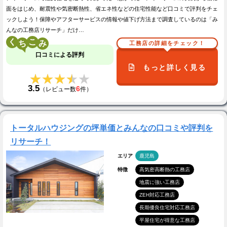
面をはじめ、耐震性や気密断熱性、省エネ性などの住宅性能など口コミで評判をチェ
ックしよう！保障やアフターサービスの情報や値下げ方法まで調査しているのは「み
んなの工務店リサーチ」だけ…
く
こ
工務店の詳細をチェック！
口コミによる評判
もっと詳しく見る
★★★★★
★★★★★
3.5
6
（レビュー数
件）
トータルハウジングの坪単価とみんなの口コミや評判を
リサーチ！
エリア
鹿児島
特徴
高気密高断熱の工務店
地震に強い工務店
ZEH対応工務店
長期優良住宅対応工務店
平屋住宅が得意な工務店