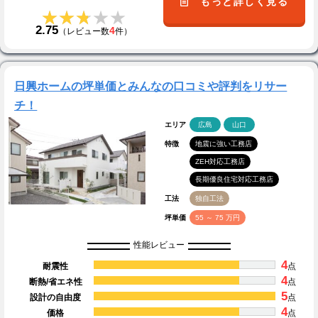
もっと詳しく見る
★★★★★
★★★★★
2.75
4
（レビュー数
件）
日興ホームの坪単価とみんなの口コミや評判をリサー
チ！
エリア
広島
山口
特徴
地震に強い工務店
ZEH対応工務店
長期優良住宅対応工務店
工法
独自工法
坪単価
55 ～ 75 万円
性能レビュー
4
耐震性
点
4
断熱/省エネ性
点
5
設計の自由度
点
4
価格
点