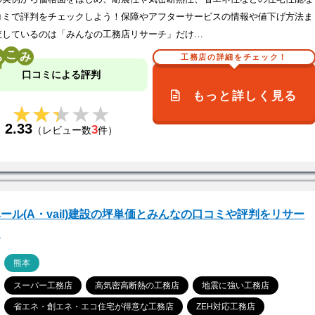
コミで評判をチェックしよう！保障やアフターサービスの情報や値下げ方法ま
査しているのは「みんなの工務店リサーチ」だけ…
こ
工務店の詳細をチェック！
口コミによる評判
もっと詳しく見る
★★★★★
★★★★★
2.33
3
（レビュー数
件）
ール(A・vail)建設の坪単価とみんなの口コミや評判をリサー
！
ア
熊本
スーパー工務店
高気密高断熱の工務店
地震に強い工務店
省エネ・創エネ・エコ住宅が得意な工務店
ZEH対応工務店