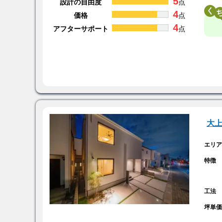
5
設計の自由度
点
く
4
価格
点
4
アフターサポート
点
大
エリ
特徴
工法
坪単