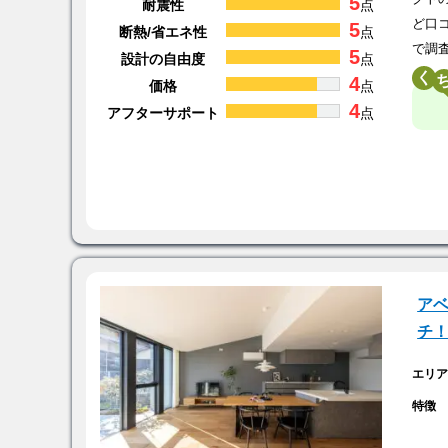
5
耐震性
点
ど口
5
断熱/省エネ性
点
で調
5
設計の自由度
点
く
4
価格
点
4
アフターサポート
点
アベ
チ
エリ
特徴