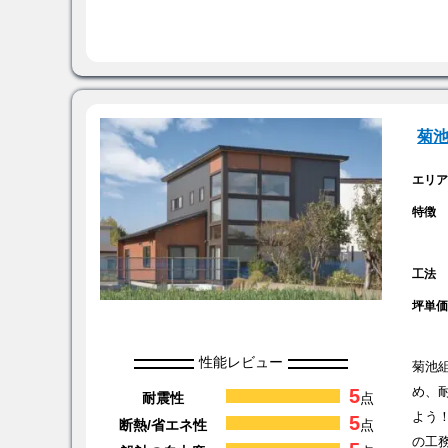
菊
エリ
特徴
工法
坪単
性能レビュー
菊池
5
め、
耐震性
点
よう
5
断熱/省エネ性
点
の工