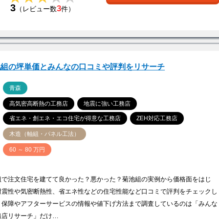
3
3
（レビュー数
件）
池組の坪単価とみんなの口コミや評判をリサーチ
ア
青森
高気密高断熱の工務店
地震に強い工務店
省エネ・創エネ・エコ住宅が得意な工務店
ZEH対応工務店
木造（軸組・パネル工法）
価
60 ～ 80 万円
組で注文住宅を建てて良かった？悪かった？菊池組の実例から価格面をはじ
耐震性や気密断熱性、省エネ性などの住宅性能など口コミで評判をチェックし
！保障やアフターサービスの情報や値下げ方法まで調査しているのは「みんな
務店リサーチ」だけ…