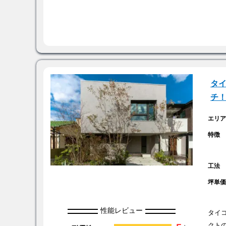
タ
チ
エリ
特徴
工法
坪単
性能レビュー
タイ
クト