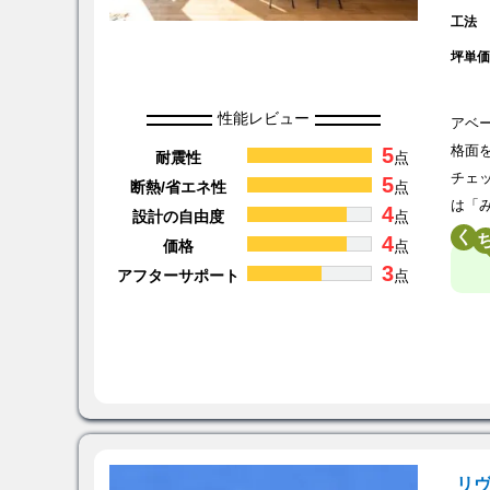
工法
坪単
性能レビュー
アベ
5
格面
耐震性
点
チェ
5
断熱/省エネ性
点
は「
4
設計の自由度
点
く
4
価格
点
3
アフターサポート
点
リ