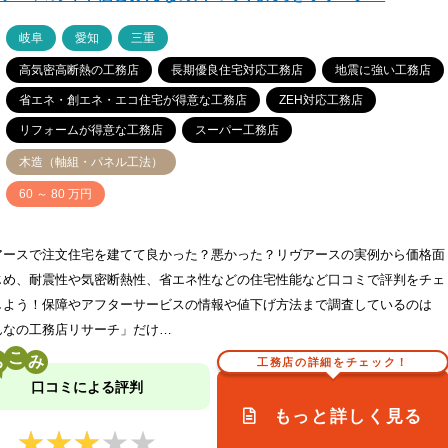
ア
岐阜
愛知
三重
高気密高断熱の工務店
長期優良住宅対応工務店
地震に強い工務店
省エネ・創エネ・エコ住宅が得意な工務店
ZEH対応工務店
リフォームが得意な工務店
スーパー工務店
木造（軸組・パネル工法）
価
60 ～ 80 万円
アースで注文住宅を建てて良かった？悪かった？リヴアースの実例から価格面
じめ、耐震性や気密断熱性、省エネ性などの住宅性能など口コミで評判をチェ
しよう！保障やアフターサービスの情報や値下げ方法まで調査しているのは
んなの工務店リサーチ」だけ…
こ
工務店の詳細をチェック！
口コミによる評判
もっと詳しく見る
★★★★★
★★★★★