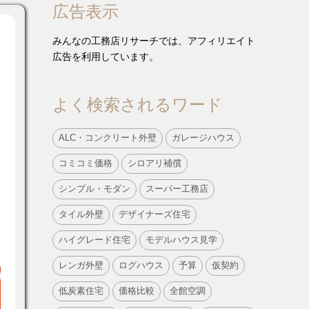
広告表示
みんなの工務店リサーチでは、アフィリエイト
広告を利用しています。
よく検索されるワード
ALC・コンクリート外壁
ガレージハウス
コミコミ価格
シロアリ補償
シンプル・モダン
スーパー工務店
タイル外壁
デザイナーズ住宅
ハイグレード住宅
モデルハウス見学
レンガ外壁
ログハウス
予算
仮契約
低炭素住宅
価格比較
全館空調