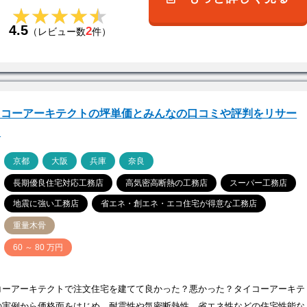
★★★★★
★★★★★
4.5
2
（レビュー数
件）
イコーアーキテクトの坪単価とみんなの口コミや評判をリサー
！
ア
京都
大阪
兵庫
奈良
長期優良住宅対応工務店
高気密高断熱の工務店
スーパー工務店
地震に強い工務店
省エネ・創エネ・エコ住宅が得意な工務店
重量木骨
価
60 ～ 80 万円
コーアーキテクトで注文住宅を建てて良かった？悪かった？タイコーアーキテ
の実例から価格面をはじめ、耐震性や気密断熱性、省エネ性などの住宅性能な