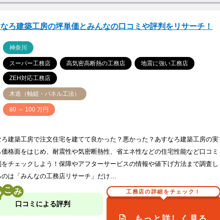
すなろ建築工房の坪単価とみんなの口コミや評判をリサーチ！
ア
神奈川
スーパー工務店
高気密高断熱の工務店
地震に強い工務店
ZEH対応工務店
木造（軸組・パネル工法）
価
80 ～ 100 万円
なろ建築工房で注文住宅を建てて良かった？悪かった？あすなろ建築工房の実
ら価格面をはじめ、耐震性や気密断熱性、省エネ性などの住宅性能など口コミ
判をチェックしよう！保障やアフターサービスの情報や値下げ方法まで調査し
るのは「みんなの工務店リサーチ」だけ…
こ
工務店の詳細をチェック！
口コミによる評判
もっと詳しく見る