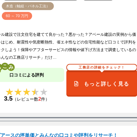
木造（軸組・パネル工法）
価
60 ～ 70 万円
ール建設で注文住宅を建てて良かった？悪かった？アベール建設の実例から価
をはじめ、耐震性や気密断熱性、省エネ性などの住宅性能など口コミで評判を
ックしよう！保障やアフターサービスの情報や値下げ方法まで調査しているの
みんなの工務店リサーチ」だけ…
こ
工務店の詳細をチェック！
口コミによる評判
もっと詳しく見る
★★★★★
★★★★★
3.5
2
（レビュー数
件）
ヴアースの坪単価とみんなの口コミや評判をリサーチ！