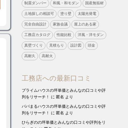
制震ダンパー
和風・和モダン
国産無垢材
土地探しの相談可
塗り壁
太陽光発電
完全自由設計
家族会議
屋上のある家
工務店カタログ
性能比較
洋風・洋モダン
真壁づくり
見積もり
設計図
頭金
高耐久
高耐火
工務店への最新口コミ
プライムハウスの坪単価とみんなの口コミや評
判をリサーチ！
に
匿名
より
パパまるハウスの坪単価とみんなの口コミや評
判をリサーチ！
に
匿名
より
ひらぎのの坪単価とみんなの口コミや評判をリ