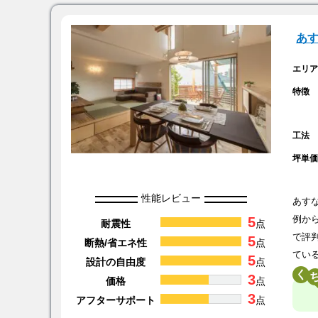
あ
エリ
特徴
工法
坪単
性能レビュー
あす
5
例か
耐震性
点
で評
5
断熱/省エネ性
点
てい
5
設計の自由度
点
く
3
価格
点
3
アフターサポート
点