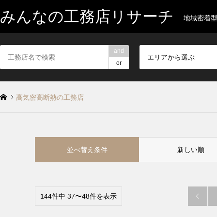
みんなの工務店リサーチ
地域密着
and
エリアから選ぶ
or
高気密高断熱の工務店
並べ替え条件
新しい順
144件中 37〜48件を表示
