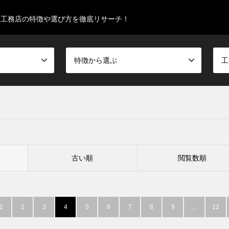
型工務店の特徴や選び方を徹底リサーチ！
特徴から選ぶ
工
古い順
閲覧数順
1
2
3
4
5
6
7
8
9
…
12