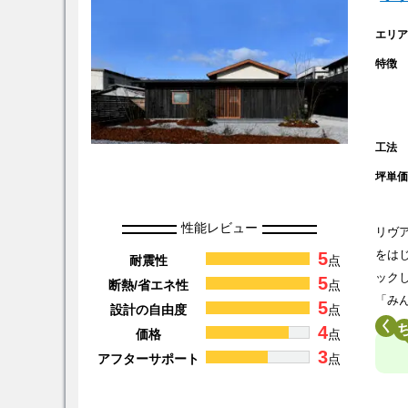
エリ
特徴
工法
坪単
性能レビュー
リヴ
5
をは
耐震性
点
ック
5
断熱/省エネ性
点
「み
5
設計の自由度
点
く
4
価格
点
3
アフターサポート
点