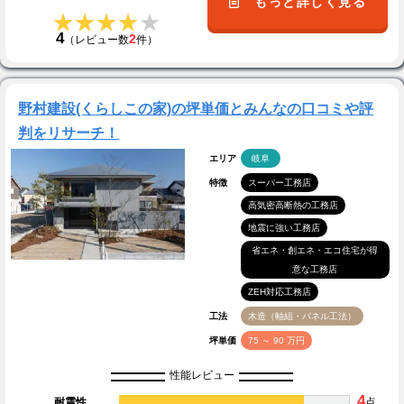
もっと詳しく見る
★★★★★
★★★★★
4
2
（レビュー数
件）
野村建設(くらしこの家)の坪単価とみんなの口コミや評
判をリサーチ！
エリア
岐阜
特徴
スーパー工務店
高気密高断熱の工務店
地震に強い工務店
省エネ・創エネ・エコ住宅が得
意な工務店
ZEH対応工務店
工法
木造（軸組・パネル工法）
坪単価
75 ～ 90 万円
性能レビュー
4
耐震性
点