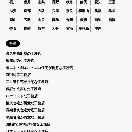
石川
福井
山梨
長野
岐阜
静岡
愛知
三重
滋賀
京都
大阪
兵庫
奈良
和歌山
鳥取
島根
岡山
広島
山口
徳島
香川
愛媛
高知
福岡
佐賀
長崎
熊本
大分
宮崎
鹿児島
沖縄
特徴
高気密高断熱の工務店
地震に強い工務店
省エネ・創エネ・エコ住宅が得意な工務店
ZEH対応工務店
二世帯住宅が得意な工務店
保証が充実した工務店
ローコストな工務店
輸入住宅が得意な工務店
長期優良住宅対応工務店
平屋住宅が得意な工務店
3階建て住宅が得意な工務店
リフォームが得意な工務店