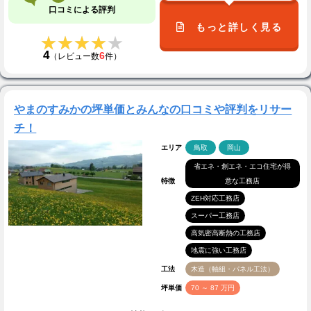
口コミによる評判
もっと詳しく見る
★★★★★
★★★★★
4
6
（レビュー数
件）
やまのすみかの坪単価とみんなの口コミや評判をリサー
チ！
エリア
鳥取
岡山
省エネ・創エネ・エコ住宅が得
特徴
意な工務店
ZEH対応工務店
スーパー工務店
高気密高断熱の工務店
地震に強い工務店
工法
木造（軸組・パネル工法）
坪単価
70 ～ 87 万円