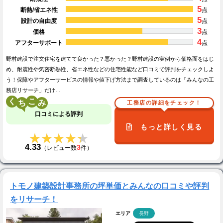
5
断熱/省エネ性
点
5
設計の自由度
点
3
価格
点
4
アフターサポート
点
野村建設で注文住宅を建てて良かった？悪かった？野村建設の実例から価格面をはじ
め、耐震性や気密断熱性、省エネ性などの住宅性能など口コミで評判をチェックしよ
う！保障やアフターサービスの情報や値下げ方法まで調査しているのは「みんなの工
務店リサーチ」だけ…
く
こ
工務店の詳細をチェック！
口コミによる評判
もっと詳しく見る
★★★★★
★★★★★
4.33
3
（レビュー数
件）
トモノ建築設計事務所の坪単価とみんなの口コミや評判
をリサーチ！
エリア
長野