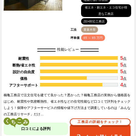
省エネ・創エネ・エコ住宅が得
意な工務店
ZEH対応工務店
工法
重量木骨
坪単価
65 ～ 85 万円
性能レビュー
5
耐震性
点
5
断熱/省エネ性
点
5
設計の自由度
点
3
価格
点
4
アフターサポート
点
楠亀工務店で注文住宅を建てて良かった？悪かった？楠亀工務店の実例から価格面を
はじめ、耐震性や気密断熱性、省エネ性などの住宅性能など口コミで評判をチェック
しよう！保障やアフターサービスの情報や値下げ方法まで調査しているのは「みんな
の工務店リサーチ」だけ…
く
こ
工務店の詳細をチェック！
口コミによる評判