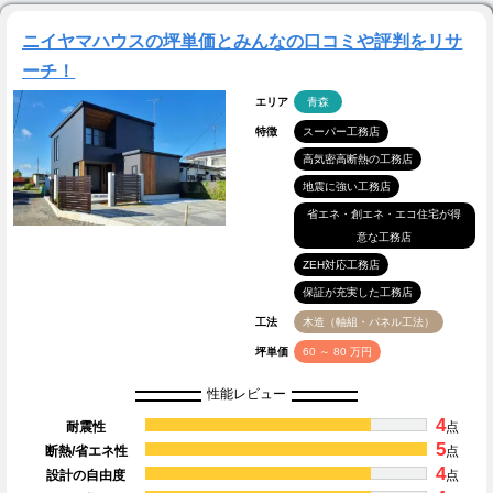
ニイヤマハウスの坪単価とみんなの口コミや評判をリサ
ーチ！
エリア
青森
特徴
スーパー工務店
高気密高断熱の工務店
地震に強い工務店
省エネ・創エネ・エコ住宅が得
意な工務店
ZEH対応工務店
保証が充実した工務店
工法
木造（軸組・パネル工法）
坪単価
60 ～ 80 万円
性能レビュー
4
耐震性
点
5
断熱/省エネ性
点
4
設計の自由度
点