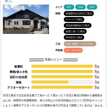
チ！
エリア
岩手
宮城
秋田
特徴
長期優良住宅対応工務店
スーパー工務店
高気密高断熱の工務店
地震に強い工務店
ZEH対応工務店
工法
木造（軸組・パネル工法）
坪単価
65 ～ 85 万円
性能レビュー
5
耐震性
点
5
断熱/省エネ性
点
5
設計の自由度
点
3
価格
点
5
アフターサポート
点
日沼工務店で注文住宅を建てて良かった？悪かった？日沼工務店の実例から価格面を
はじめ、耐震性や気密断熱性、省エネ性などの住宅性能など口コミで評判をチェック
しよう！保障やアフターサービスの情報や値下げ方法まで調査しているのは「みんな