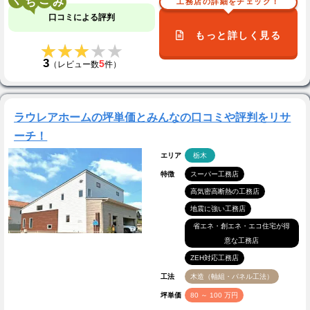
工務店の詳細をチェック！
口コミによる評判
もっと詳しく見る
★★★★★
★★★★★
3
5
（レビュー数
件）
ラウレアホームの坪単価とみんなの口コミや評判をリサ
ーチ！
エリア
栃木
特徴
スーパー工務店
高気密高断熱の工務店
地震に強い工務店
省エネ・創エネ・エコ住宅が得
意な工務店
ZEH対応工務店
工法
木造（軸組・パネル工法）
坪単価
80 ～ 100 万円