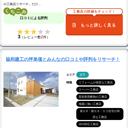
の工務店リサーチ」だけ…
く
こ
工務店の詳細をチェック！
口コミによる評判
もっと詳しく見る
★★★★★
★★★★★
3
2
（レビュー数
件）
協和建工の坪単価とみんなの口コミや評判をリサーチ！
エリア
岩手
特徴
リフォームが得意な工務店
スーパー工務店
高気密高断熱の工務店
地震に強い工務店
省エネ・創エネ・エコ住宅が得
意な工務店
ZEH対応工務店