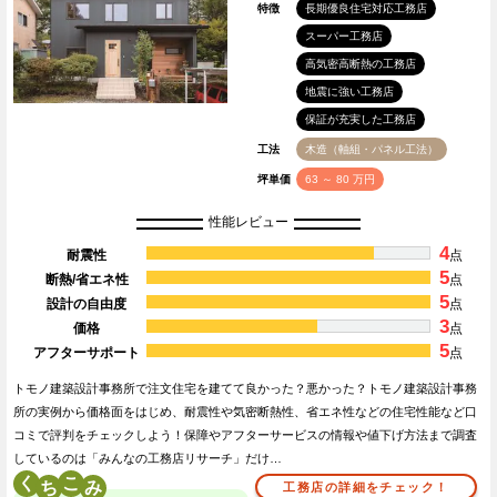
特徴
長期優良住宅対応工務店
スーパー工務店
高気密高断熱の工務店
地震に強い工務店
保証が充実した工務店
工法
木造（軸組・パネル工法）
坪単価
63 ～ 80 万円
性能レビュー
4
耐震性
点
5
断熱/省エネ性
点
5
設計の自由度
点
3
価格
点
5
アフターサポート
点
トモノ建築設計事務所で注文住宅を建てて良かった？悪かった？トモノ建築設計事務
所の実例から価格面をはじめ、耐震性や気密断熱性、省エネ性などの住宅性能など口
コミで評判をチェックしよう！保障やアフターサービスの情報や値下げ方法まで調査
しているのは「みんなの工務店リサーチ」だけ…
く
こ
工務店の詳細をチェック！