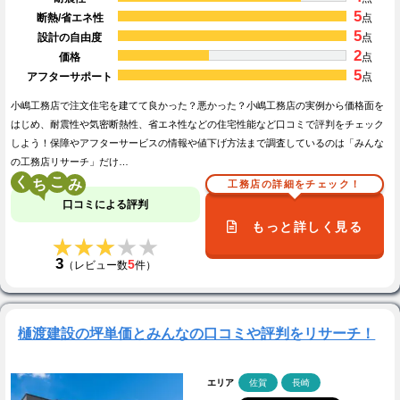
5
断熱/省エネ性
点
5
設計の自由度
点
2
価格
点
5
アフターサポート
点
小嶋工務店で注文住宅を建てて良かった？悪かった？小嶋工務店の実例から価格面を
はじめ、耐震性や気密断熱性、省エネ性などの住宅性能など口コミで評判をチェック
しよう！保障やアフターサービスの情報や値下げ方法まで調査しているのは「みんな
の工務店リサーチ」だけ…
く
こ
工務店の詳細をチェック！
口コミによる評判
もっと詳しく見る
★★★★★
★★★★★
3
5
（レビュー数
件）
樋渡建設の坪単価とみんなの口コミや評判をリサーチ！
エリア
佐賀
長崎