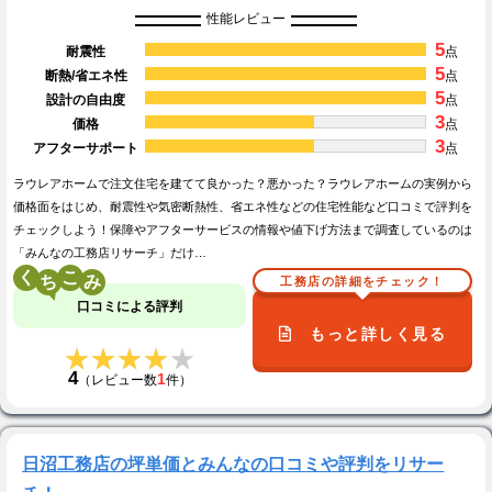
性能レビュー
5
耐震性
点
5
断熱/省エネ性
点
5
設計の自由度
点
3
価格
点
3
アフターサポート
点
ラウレアホームで注文住宅を建てて良かった？悪かった？ラウレアホームの実例から
価格面をはじめ、耐震性や気密断熱性、省エネ性などの住宅性能など口コミで評判を
チェックしよう！保障やアフターサービスの情報や値下げ方法まで調査しているのは
「みんなの工務店リサーチ」だけ…
く
こ
工務店の詳細をチェック！
口コミによる評判
もっと詳しく見る
★★★★★
★★★★★
4
1
（レビュー数
件）
日沼工務店の坪単価とみんなの口コミや評判をリサー