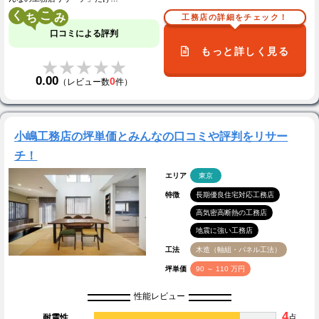
く
こ
工務店の詳細をチェック！
口コミによる評判
もっと詳しく見る
★★★★★
★★★★★
0.00
0
（レビュー数
件）
小嶋工務店の坪単価とみんなの口コミや評判をリサー
チ！
エリア
東京
特徴
長期優良住宅対応工務店
高気密高断熱の工務店
地震に強い工務店
工法
木造（軸組・パネル工法）
坪単価
90 ～ 110 万円
性能レビュー
4
耐震性
点