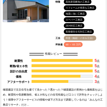
特徴
高気密高断熱の工務店
リフォームが得意な工務店
地震に強い工務店
スーパー工務店
ZEH対応工務店
長期優良住宅対応工務店
工法
木造（軸組・パネル工法）
坪単価
48 ～ 65 万円
性能レビュー
5
耐震性
点
5
断熱/省エネ性
点
5
設計の自由度
点
4
価格
点
3
アフターサポート
点
樋渡建設で注文住宅を建てて良かった？悪かった？樋渡建設の実例から価格面をはじ
め、耐震性や気密断熱性、省エネ性などの住宅性能など口コミで評判をチェックしよ
う！保障やアフターサービスの情報や値下げ方法まで調査しているのは「みんなの工
務店リサーチ」だけ…