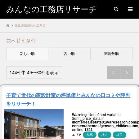
みんなの工務店リサーチ
検索
高気密高断熱の工務店
並べ替え条件
新しい順
古い順
閲覧数順
144件中 49〜60件を表示


子育て世代の家設計室の坪単価とみんなの口コミや評判
をリサーチ！
Warning
: Undefined variable
$unit_price_data in
/home/realestate01/varesearch.com/p
content/themes/gensen_child/custom
on line
1311
エリア
群馬
栃木
埼玉