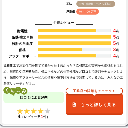
工法
木造（軸組・パネル工法）
坪単価
70 ～ 90 万円
性能レビュー
4
耐震性
点
5
断熱/省エネ性
点
5
設計の自由度
点
3
価格
点
4
アフターサポート
点
協和建工で注文住宅を建てて良かった？悪かった？協和建工の実例から価格面をはじ
め、耐震性や気密断熱性、省エネ性などの住宅性能など口コミで評判をチェックしよ
う！保障やアフターサービスの情報や値下げ方法まで調査しているのは「みんなの工
務店リサーチ」だけ…
く
こ
工務店の詳細をチェック！
口コミによる評判
もっと詳しく見る
★★★★★
★★★★★
4
1
（レビュー数
件）