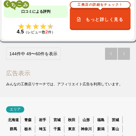
く
こ
工務店の詳細をチェック！
口コミによる評判
もっと詳しく見る
★★★★★
★★★★★
4.5
2
（レビュー数
件）
144件中 49〜60件を表示


広告表示
みんなの工務店リサーチでは、アフィリエイト広告を利用しています。
エリア
北海道
青森
岩手
宮城
秋田
山形
福島
茨城
群馬
栃木
埼玉
千葉
東京
神奈川
新潟
富山