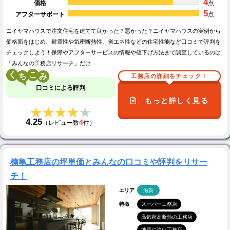
4
価格
点
5
アフターサポート
点
ニイヤマハウスで注文住宅を建てて良かった？悪かった？ニイヤマハウスの実例から
価格面をはじめ、耐震性や気密断熱性、省エネ性などの住宅性能など口コミで評判を
チェックしよう！保障やアフターサービスの情報や値下げ方法まで調査しているのは
「みんなの工務店リサーチ」だけ…
く
こ
工務店の詳細をチェック！
口コミによる評判
もっと詳しく見る
★★★★★
★★★★★
4.25
4
（レビュー数
件）
楠亀工務店の坪単価とみんなの口コミや評判をリサー
チ！
エリア
滋賀
特徴
スーパー工務店
高気密高断熱の工務店
地震に強い工務店