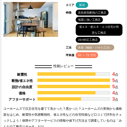
エリア
新潟
特徴
高気密高断熱の工務店
地震に強い工務店
省エネ・創エネ・エコ住宅が得
意な工務店
ZEH対応工務店
工法
木造（軸組・パネル工法）
坪単価
60 ～ 75 万円
性能レビュー
4
耐震性
点
5
断熱/省エネ性
点
5
設計の自由度
点
4
価格
点
3
アフターサポート
点
ユーホームズで注文住宅を建てて良かった？悪かった？ユーホームズの実例から価格
面をはじめ、耐震性や気密断熱性、省エネ性などの住宅性能など口コミで評判をチェ
ックしよう！保障やアフターサービスの情報や値下げ方法まで調査しているのは「み
んなの工務店リサーチ」だけ…