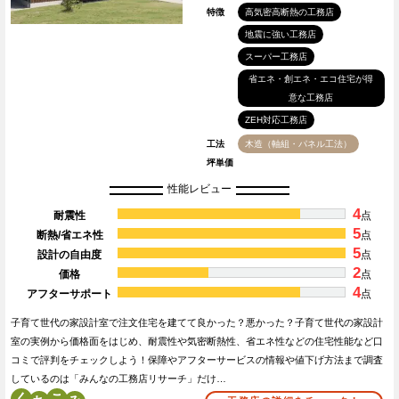
特徴
高気密高断熱の工務店
地震に強い工務店
スーパー工務店
省エネ・創エネ・エコ住宅が得
意な工務店
ZEH対応工務店
工法
木造（軸組・パネル工法）
坪単価
性能レビュー
4
耐震性
点
5
断熱/省エネ性
点
5
設計の自由度
点
2
価格
点
4
アフターサポート
点
子育て世代の家設計室で注文住宅を建てて良かった？悪かった？子育て世代の家設計
室の実例から価格面をはじめ、耐震性や気密断熱性、省エネ性などの住宅性能など口
コミで評判をチェックしよう！保障やアフターサービスの情報や値下げ方法まで調査
しているのは「みんなの工務店リサーチ」だけ…
く
こ