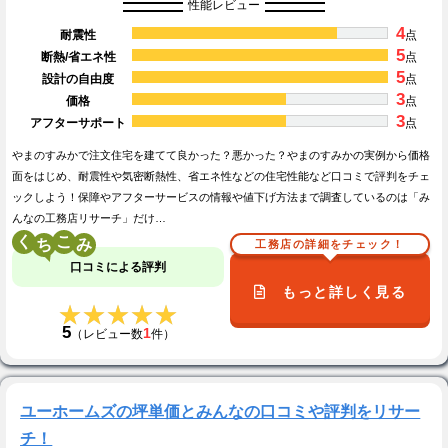
性能レビュー
4
耐震性
点
5
断熱/省エネ性
点
5
設計の自由度
点
3
価格
点
3
アフターサポート
点
やまのすみかで注文住宅を建てて良かった？悪かった？やまのすみかの実例から価格
面をはじめ、耐震性や気密断熱性、省エネ性などの住宅性能など口コミで評判をチェ
ックしよう！保障やアフターサービスの情報や値下げ方法まで調査しているのは「み
んなの工務店リサーチ」だけ…
く
こ
工務店の詳細をチェック！
口コミによる評判
もっと詳しく見る
★★★★★
★★★★★
5
1
（レビュー数
件）
ユーホームズの坪単価とみんなの口コミや評判をリサー
チ！