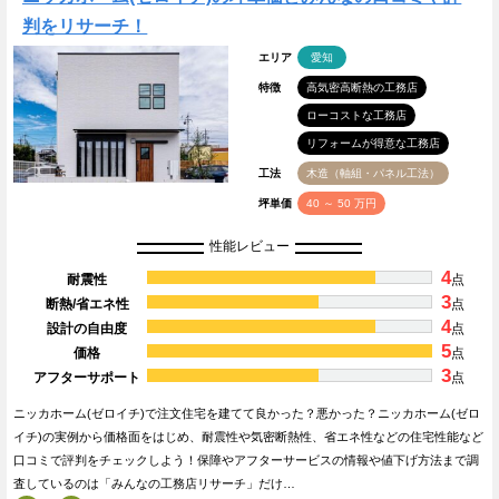
判をリサーチ！
エリア
愛知
特徴
高気密高断熱の工務店
ローコストな工務店
リフォームが得意な工務店
工法
木造（軸組・パネル工法）
坪単価
40 ～ 50 万円
性能レビュー
4
耐震性
点
3
断熱/省エネ性
点
4
設計の自由度
点
5
価格
点
3
アフターサポート
点
ニッカホーム(ゼロイチ)で注文住宅を建てて良かった？悪かった？ニッカホーム(ゼロ
イチ)の実例から価格面をはじめ、耐震性や気密断熱性、省エネ性などの住宅性能など
口コミで評判をチェックしよう！保障やアフターサービスの情報や値下げ方法まで調
査しているのは「みんなの工務店リサーチ」だけ…