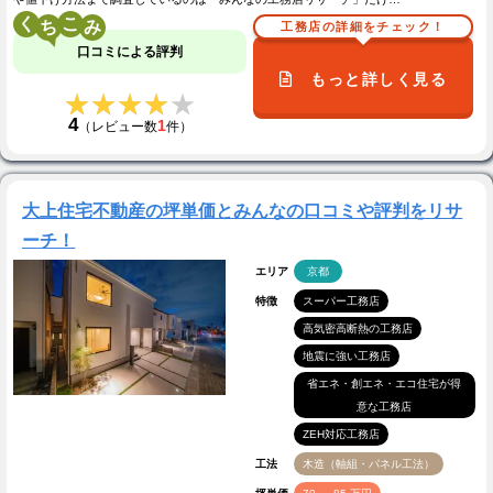
く
こ
工務店の詳細をチェック！
口コミによる評判
もっと詳しく見る
★★★★★
★★★★★
4
1
（レビュー数
件）
大上住宅不動産の坪単価とみんなの口コミや評判をリサ
ーチ！
エリア
京都
特徴
スーパー工務店
高気密高断熱の工務店
地震に強い工務店
省エネ・創エネ・エコ住宅が得
意な工務店
ZEH対応工務店
工法
木造（軸組・パネル工法）