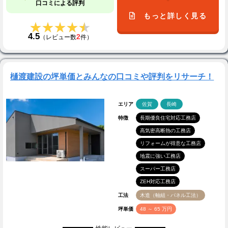
口コミによる評判
もっと詳しく見る
★★★★★
★★★★★
4.5
2
（レビュー数
件）
樋渡建設の坪単価とみんなの口コミや評判をリサーチ！
エリア
佐賀
長崎
特徴
長期優良住宅対応工務店
高気密高断熱の工務店
リフォームが得意な工務店
地震に強い工務店
スーパー工務店
ZEH対応工務店
工法
木造（軸組・パネル工法）
坪単価
48 ～ 65 万円