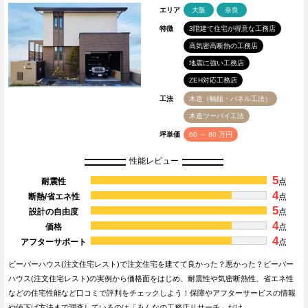
エリア
大阪
奈良
特徴
3階建て住宅が得意な工務店
高気密高断熱の工務店
地震に強い工務店
ZEH対応工務店
工法
木造（軸組・パネル工法）
木造ツーバイ工法
坪単価
60 ～ 80 万円
性能レビュー
5
耐震性
点
4
断熱/省エネ性
点
5
設計の自由度
点
4
価格
点
4
アフターサポート
点
ビーバーハウス(注文住宅レスト)で注文住宅を建てて良かった？悪かった？ビーバー
ハウス(注文住宅レスト)の実例から価格面をはじめ、耐震性や気密断熱性、省エネ性
などの住宅性能など口コミで評判をチェックしよう！保障やアフターサービスの情報
や値下げ方法まで調査しているのは「みんなの工務店リサーチ」だけ…