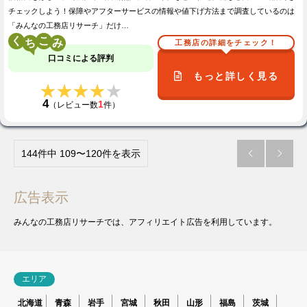
チェックしよう！保障やアフターサービスの情報や値下げ方法まで調査しているのは
「みんなの工務店リサーチ」だけ…
く
こ
工務店の詳細をチェック！
口コミによる評判
もっと詳しく見る
★★★★★
★★★★★
4
1
（レビュー数
件）
144件中 109〜120件を表示


広告表示
みんなの工務店リサーチでは、アフィリエイト広告を利用しています。
エリア
北海道
青森
岩手
宮城
秋田
山形
福島
茨城