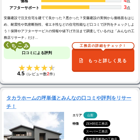
4
価格
点
3
アフターサポート
点
安藤建設で注文住宅を建てて良かった？悪かった？安藤建設の実例から価格面をはじ
め、耐震性や気密断熱性、省エネ性などの住宅性能など口コミで評判をチェックしよ
う！保障やアフターサービスの情報や値下げ方法まで調査しているのは「みんなの工
務店リサーチ」だけ…
く
こ
工務店の詳細をチェック！
口コミによる評判
もっと詳しく見る
★★★★★
★★★★★
4.5
2
（レビュー数
件）
タカラホームの坪単価とみんなの口コミや評判をリサー
チ！
エリア
山梨
特徴
ZEH対応工務店
スーパー工務店
高気密高断熱の工務店