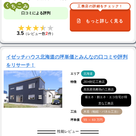
く
こ
工務店の詳細をチェック！
口コミによる評判
もっと詳しく見る
★★★★★
★★★★★
3.5
2
（レビュー数
件）
イゼッチハウス北海道の坪単価とみんなの口コミや評判
をリサーチ！
エリア
北海道
特徴
ZEH対応工務店
高気密高断熱の工務店
省エネ・創エネ・エコ住宅が得
意な工務店
工法
木造（軸組・パネル工法）
坪単価
55 ～ 63 万円
性能レビュー