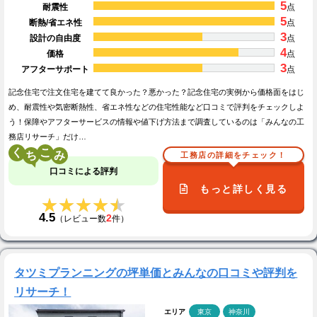
5
耐震性
点
5
断熱/省エネ性
点
3
設計の自由度
点
4
価格
点
3
アフターサポート
点
記念住宅で注文住宅を建てて良かった？悪かった？記念住宅の実例から価格面をはじ
め、耐震性や気密断熱性、省エネ性などの住宅性能など口コミで評判をチェックしよ
う！保障やアフターサービスの情報や値下げ方法まで調査しているのは「みんなの工
務店リサーチ」だけ…
く
こ
工務店の詳細をチェック！
口コミによる評判
もっと詳しく見る
★★★★★
★★★★★
4.5
2
（レビュー数
件）
タツミプランニングの坪単価とみんなの口コミや評判を
リサーチ！
エリア
東京
神奈川