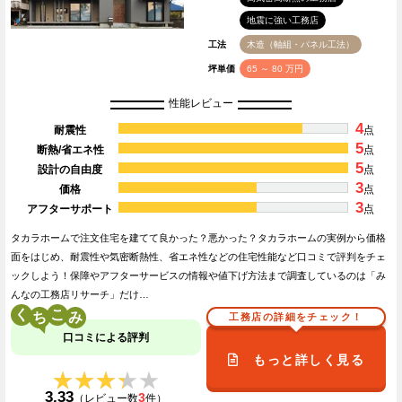
地震に強い工務店
工法
木造（軸組・パネル工法）
坪単価
65 ～ 80 万円
性能レビュー
4
耐震性
点
5
断熱/省エネ性
点
5
設計の自由度
点
3
価格
点
3
アフターサポート
点
タカラホームで注文住宅を建てて良かった？悪かった？タカラホームの実例から価格
面をはじめ、耐震性や気密断熱性、省エネ性などの住宅性能など口コミで評判をチェ
ックしよう！保障やアフターサービスの情報や値下げ方法まで調査しているのは「み
んなの工務店リサーチ」だけ…
く
こ
工務店の詳細をチェック！
口コミによる評判
もっと詳しく見る
★★★★★
★★★★★
3.33
3
（レビュー数
件）