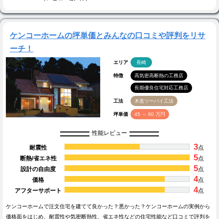
ケンコーホームの坪単価とみんなの口コミや評判をリサ
ーチ！
エリア
長崎
特徴
高気密高断熱の工務店
長期優良住宅対応工務店
工法
木造ツーバイ工法
坪単価
45 ～ 60 万円
性能レビュー
3
耐震性
点
5
断熱/省エネ性
点
5
設計の自由度
点
4
価格
点
4
アフターサポート
点
ケンコーホームで注文住宅を建てて良かった？悪かった？ケンコーホームの実例から
価格面をはじめ、耐震性や気密断熱性、省エネ性などの住宅性能など口コミで評判を