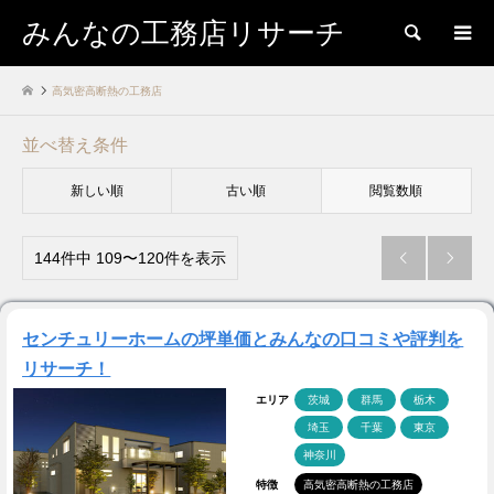
みんなの工務店リサーチ
検索
高気密高断熱の工務店
並べ替え条件
新しい順
古い順
閲覧数順
144件中 109〜120件を表示


センチュリーホームの坪単価とみんなの口コミや評判を
リサーチ！
エリア
茨城
群馬
栃木
埼玉
千葉
東京
神奈川
特徴
高気密高断熱の工務店