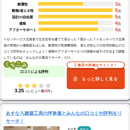
3
耐震性
点
5
断熱/省エネ性
点
5
設計の自由度
点
4
価格
点
4
アフターサポート
点
イゼッチハウス北海道で注文住宅を建てて良かった？悪かった？イゼッチハウス北海
道の実例から価格面をはじめ、耐震性や気密断熱性、省エネ性などの住宅性能など口
コミで評判をチェックしよう！保障やアフターサービスの情報や値下げ方法まで調査
しているのは「みんなの工務店リサーチ」だけ…
く
こ
工務店の詳細をチェック！
口コミによる評判
もっと詳しく見る
★★★★★
★★★★★
3.25
4
（レビュー数
件）
あすなろ建築工房の坪単価とみんなの口コミや評判をリ
サーチ！
エリア
神奈川