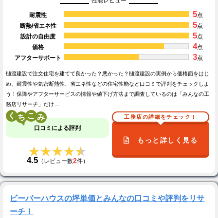
性能レビュー
5
耐震性
点
5
断熱/省エネ性
点
5
設計の自由度
点
4
価格
点
3
アフターサポート
点
樋渡建設で注文住宅を建てて良かった？悪かった？樋渡建設の実例から価格面をはじ
め、耐震性や気密断熱性、省エネ性などの住宅性能など口コミで評判をチェックしよ
う！保障やアフターサービスの情報や値下げ方法まで調査しているのは「みんなの工
務店リサーチ」だけ…
く
こ
工務店の詳細をチェック！
口コミによる評判
もっと詳しく見る
★★★★★
★★★★★
4.5
2
（レビュー数
件）
ビーバーハウスの坪単価とみんなの口コミや評判をリサ
ーチ！