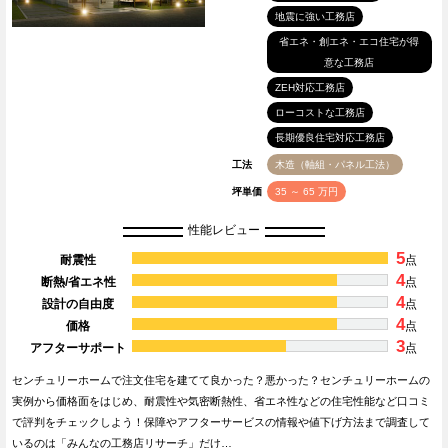
地震に強い工務店
省エネ・創エネ・エコ住宅が得
意な工務店
ZEH対応工務店
ローコストな工務店
長期優良住宅対応工務店
工法
木造（軸組・パネル工法）
坪単価
35 ～ 65 万円
性能レビュー
5
耐震性
点
4
断熱/省エネ性
点
4
設計の自由度
点
4
価格
点
3
アフターサポート
点
センチュリーホームで注文住宅を建てて良かった？悪かった？センチュリーホームの
実例から価格面をはじめ、耐震性や気密断熱性、省エネ性などの住宅性能など口コミ
で評判をチェックしよう！保障やアフターサービスの情報や値下げ方法まで調査して
いるのは「みんなの工務店リサーチ」だけ…