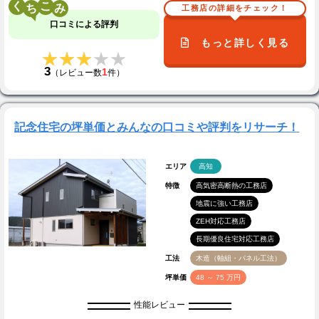
く
こ
工務店の詳細をチェック！
口コミによる評判
もっと詳しく見る
★★★★★
★★★★★
3
1
（レビュー数
件）
記念住宅の坪単価とみんなの口コミや評判をリサーチ！
エリア
高知
特徴
高気密高断熱の工務店
地震に強い工務店
ZEH対応工務店
長期優良住宅対応工務店
工法
木造（軸組・パネル工法）
坪単価
48 ～ 75 万円
性能レビュー