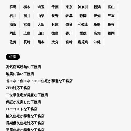
群馬
栃木
埼玉
千葉
東京
神奈川
新潟
富山
石川
福井
山梨
長野
岐阜
静岡
愛知
三重
滋賀
京都
大阪
兵庫
奈良
和歌山
鳥取
島根
岡山
広島
山口
徳島
香川
愛媛
高知
福岡
佐賀
長崎
熊本
大分
宮崎
鹿児島
沖縄
特徴
高気密高断熱の工務店
地震に強い工務店
省エネ・創エネ・エコ住宅が得意な工務店
ZEH対応工務店
二世帯住宅が得意な工務店
保証が充実した工務店
ローコストな工務店
輸入住宅が得意な工務店
長期優良住宅対応工務店
平屋住宅が得意な工務店