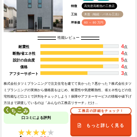
特徴
高気密高断熱の工務店
工法
木造（軸組・パネル工法）
坪単価
60 ～ 80 万円
性能レビュー
4
耐震性
点
4
断熱/省エネ性
点
5
設計の自由度
点
4
価格
点
3
アフターサポート
点
株式会社タツミプランニングで注文住宅を建てて良かった？悪かった？株式会社タツ
ミプランニングの実例から価格面をはじめ、耐震性や気密断熱性、省エネ性などの住
宅性能など口コミで評判をチェックしよう！保障やアフターサービスの情報や値下げ
方法まで調査しているのは「みんなの工務店リサーチ」だけ…
く
こ
工務店の詳細をチェック！
口コミによる評判
もっと詳しく見る
★★★★★
★★★★★