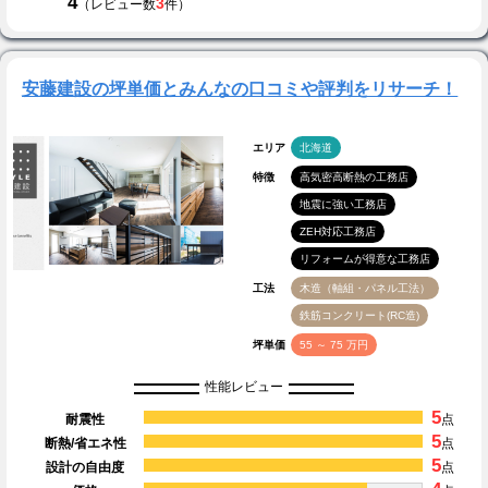
4
3
（レビュー数
件）
安藤建設の坪単価とみんなの口コミや評判をリサーチ！
エリア
北海道
特徴
高気密高断熱の工務店
地震に強い工務店
ZEH対応工務店
リフォームが得意な工務店
工法
木造（軸組・パネル工法）
鉄筋コンクリート(RC造)
坪単価
55 ～ 75 万円
性能レビュー
5
耐震性
点
5
断熱/省エネ性
点
5
設計の自由度
点