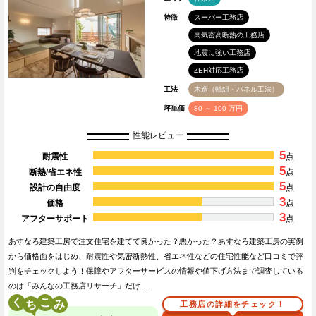
特徴
スーパー工務店
高気密高断熱の工務店
地震に強い工務店
ZEH対応工務店
工法
木造（軸組・パネル工法）
坪単価
80 ～ 100 万円
性能レビュー
5
耐震性
点
5
断熱/省エネ性
点
5
設計の自由度
点
3
価格
点
3
アフターサポート
点
あすなろ建築工房で注文住宅を建てて良かった？悪かった？あすなろ建築工房の実例
から価格面をはじめ、耐震性や気密断熱性、省エネ性などの住宅性能など口コミで評
判をチェックしよう！保障やアフターサービスの情報や値下げ方法まで調査している
のは「みんなの工務店リサーチ」だけ…
く
こ
工務店の詳細をチェック！