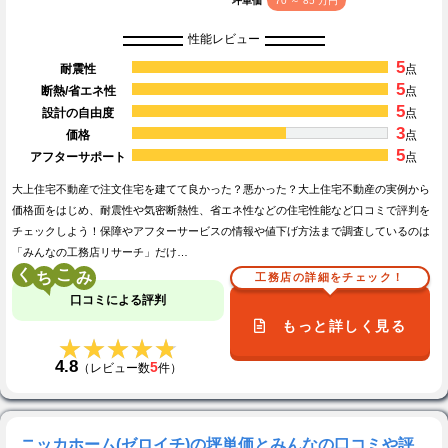
坪単価
70 ～ 85 万円
性能レビュー
5
耐震性
点
5
断熱/省エネ性
点
5
設計の自由度
点
3
価格
点
5
アフターサポート
点
大上住宅不動産で注文住宅を建てて良かった？悪かった？大上住宅不動産の実例から
価格面をはじめ、耐震性や気密断熱性、省エネ性などの住宅性能など口コミで評判を
チェックしよう！保障やアフターサービスの情報や値下げ方法まで調査しているのは
「みんなの工務店リサーチ」だけ…
く
こ
工務店の詳細をチェック！
口コミによる評判
もっと詳しく見る
★★★★★
★★★★★
4.8
5
（レビュー数
件）
ニッカホーム(ゼロイチ)の坪単価とみんなの口コミや評