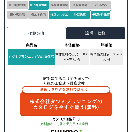
高い断熱性能
高い耐震性能
長期優良住宅
低炭素住宅
ZEH対応
高い窓性能
省エネ住宅
換気システム
地盤保障
長期無料保証
設備・仕様
価格調査
商品名
本体価格
坪単価
本体価格の目安：1800
坪単価の目安：60～80
タツミプランニングの注文住宅
～2400万円
万円
家を建てるエリアを選んで
人気の工務店を徹底比較！
最新カタログを無料で読もう！
株式会社タツミプランニングの
カタログを今すぐ貰う(無料)
０
カタログ価格
円
送料無料 / お届け予定日:
7
営業日～