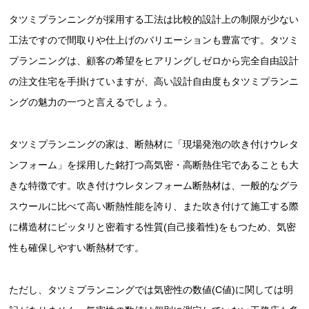
タツミプランニングが採用する工法は比較的設計上の制限が少ない
工法ですので間取りや仕上げのバリエーションも豊富です。タツミ
プランニングは、顧客の希望をヒアリングしゼロから完全自由設計
の注文住宅を手掛けていますが、高い設計自由度もタツミプランニ
ングの魅力の一つと言えるでしょう。
タツミプランニングの家は、断熱材に「現場発泡の吹き付けウレタ
ンフォーム」を採用した銘打つ高気密・高断熱住宅であることも大
きな特徴です。吹き付けウレタンフォーム断熱材は、一般的なグラ
スウールに比べて高い断熱性能を誇り、また吹き付けて施工する際
に構造材にピッタリと密着する性質(自己接着性)をもつため、気密
性も確保しやすい断熱材です。
ただし、タツミプランニングでは気密性の数値(C値)に関しては明