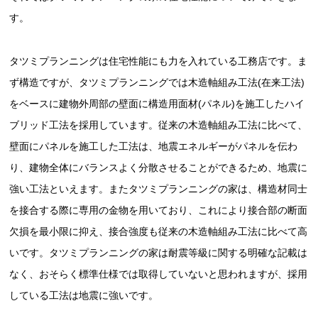
す。
タツミプランニングは住宅性能にも力を入れている工務店です。ま
ず構造ですが、タツミプランニングでは木造軸組み工法(在来工法)
をベースに建物外周部の壁面に構造用面材(パネル)を施工したハイ
ブリッド工法を採用しています。従来の木造軸組み工法に比べて、
壁面にパネルを施工した工法は、地震エネルギーがパネルを伝わ
り、建物全体にバランスよく分散させることができるため、地震に
強い工法といえます。またタツミプランニングの家は、構造材同士
を接合する際に専用の金物を用いており、これにより接合部の断面
欠損を最小限に抑え、接合強度も従来の木造軸組み工法に比べて高
いです。タツミプランニングの家は耐震等級に関する明確な記載は
なく、おそらく標準仕様では取得していないと思われますが、採用
している工法は地震に強いです。