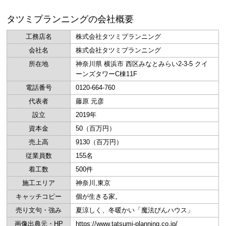
タツミプランニングの会社概要
工務店名
株式会社タツミプランニング
会社名
株式会社タツミプランニング
所在地
神奈川県 横浜市 西区みなとみらい2-3-5 クイ
ーンズタワーC棟11F
電話番号
0120-664-760
代表者
藤原 元彦
設立
2019年
資本金
50（百万円）
売上高
9130（百万円）
従業員数
155名
着工数
500件
施工エリア
神奈川,東京
キャッチコピー
個が生きる家。
売り文句・強み
夏涼しく、冬暖かい「魔法びんハウス」
画像出典元・HP
https://www.tatsumi-planning.co.jp/