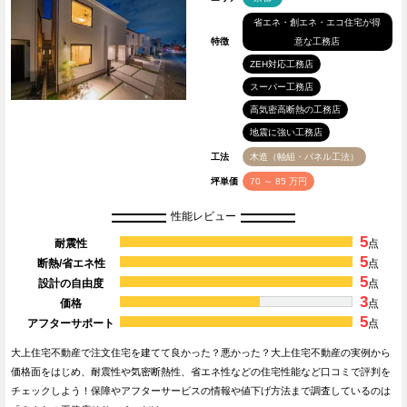
省エネ・創エネ・エコ住宅が得
特徴
意な工務店
ZEH対応工務店
スーパー工務店
高気密高断熱の工務店
地震に強い工務店
工法
木造（軸組・パネル工法）
坪単価
70 ～ 85 万円
性能レビュー
5
耐震性
点
5
断熱/省エネ性
点
5
設計の自由度
点
3
価格
点
5
アフターサポート
点
大上住宅不動産で注文住宅を建てて良かった？悪かった？大上住宅不動産の実例から
価格面をはじめ、耐震性や気密断熱性、省エネ性などの住宅性能など口コミで評判を
チェックしよう！保障やアフターサービスの情報や値下げ方法まで調査しているのは