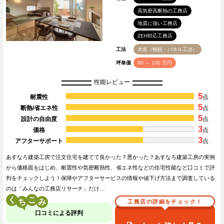
高気密高断熱の工務店
地震に強い工務店
ZEH対応工務店
工法
木造（軸組・パネル工法）
坪単価
80 ～ 100 万円
性能レビュー
5
耐震性
点
5
断熱/省エネ性
点
5
設計の自由度
点
3
価格
点
3
アフターサポート
点
あすなろ建築工房で注文住宅を建てて良かった？悪かった？あすなろ建築工房の実例
から価格面をはじめ、耐震性や気密断熱性、省エネ性などの住宅性能など口コミで評
判をチェックしよう！保障やアフターサービスの情報や値下げ方法まで調査している
のは「みんなの工務店リサーチ」だけ…
く
こ
工務店の詳細をチェック！
口コミによる評判