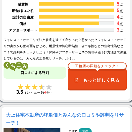
5
耐震性
点
5
断熱/省エネ性
点
4
設計の自由度
点
4
価格
点
3
アフターサポート
点
フォレスト・オオモリで注文住宅を建てて良かった？悪かった？フォレスト・オオモ
リの実例から価格面をはじめ、耐震性や気密断熱性、省エネ性などの住宅性能など口
コミで評判をチェックしよう！保障やアフターサービスの情報や値下げ方法まで調査
しているのは「みんなの工務店リサーチ」だけ…
く
こ
工務店の詳細をチェック！
口コミによる評判
もっと詳しく見る
★★★★★
★★★★★
3.5
4
（レビュー数
件）
大上住宅不動産の坪単価とみんなの口コミや評判をリサ
ーチ！
エリア
京都