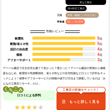
意な工務店
ZEH対応工務店
工法
木造（軸組・パネル工法）
坪単価
60 ～ 70 万円
性能レビュー
5
耐震性
点
5
断熱/省エネ性
点
4
設計の自由度
点
4
価格
点
3
アフターサポート
点
アベール建設で注文住宅を建てて良かった？悪かった？アベール建設の実例から価格
面をはじめ、耐震性や気密断熱性、省エネ性などの住宅性能など口コミで評判をチェ
ックしよう！保障やアフターサービスの情報や値下げ方法まで調査しているのは「み
んなの工務店リサーチ」だけ…
く
こ
工務店の詳細をチェック！
口コミによる評判
もっと詳しく見る
★★★★★
★★★★★