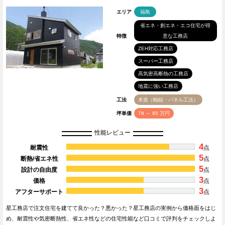
エリア
福島
省エネ・創エネ・エコ住宅が得
特徴
意な工務店
ZEH対応工務店
スーパー工務店
高気密高断熱の工務店
地震に強い工務店
工法
木造（軸組・パネル工法）
坪単価
78 ～ 85 万円
性能レビュー
4
耐震性
点
5
断熱/省エネ性
点
5
設計の自由度
点
3
価格
点
3
アフターサポート
点
星工務店で注文住宅を建てて良かった？悪かった？星工務店の実例から価格面をはじ
め、耐震性や気密断熱性、省エネ性などの住宅性能など口コミで評判をチェックしよ