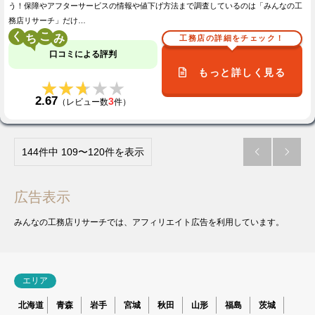
う！保障やアフターサービスの情報や値下げ方法まで調査しているのは「みんなの工
務店リサーチ」だけ…
く
こ
工務店の詳細をチェック！
口コミによる評判
もっと詳しく見る
★★★★★
★★★★★
2.67
3
（レビュー数
件）
144件中 109〜120件を表示


広告表示
みんなの工務店リサーチでは、アフィリエイト広告を利用しています。
エリア
北海道
青森
岩手
宮城
秋田
山形
福島
茨城