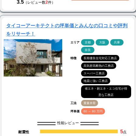
3.5
2
（レビュー数
件）
タイコーアーキテクトの坪単価とみんなの口コミや評判
をリサーチ！
エリア
京都
大阪
兵庫
奈良
特徴
長期優良住宅対応工務店
高気密高断熱の工務店
スーパー工務店
地震に強い工務店
省エネ・創エネ・エコ住宅が得
意な工務店
工法
重量木骨
坪単価
60 ～ 80 万円
性能レビュー
5
耐震性
点