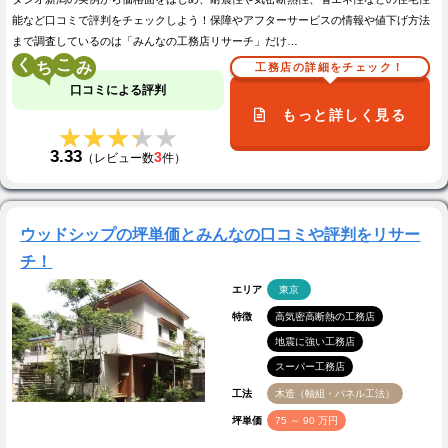
能など口コミで評判をチェックしよう！保障やアフターサービスの情報や値下げ方法
まで調査しているのは「みんなの工務店リサーチ」だけ…
く
こ
工務店の詳細をチェック！
口コミによる評判
もっと詳しく見る
★★★★★
★★★★★
3.33
3
（レビュー数
件）
ウッドシップの坪単価とみんなの口コミや評判をリサー
チ！
エリア
東京
特徴
高気密高断熱の工務店
地震に強い工務店
スーパー工務店
工法
木造（軸組・パネル工法）
坪単価
75 ～ 90 万円