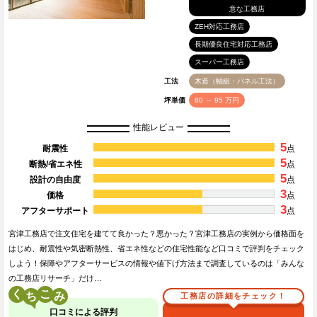
意な工務店
ZEH対応工務店
長期優良住宅対応工務店
スーパー工務店
工法
木造（軸組・パネル工法）
坪単価
80 ～ 95 万円
性能レビュー
5
耐震性
点
5
断熱/省エネ性
点
5
設計の自由度
点
3
価格
点
3
アフターサポート
点
宮津工務店で注文住宅を建てて良かった？悪かった？宮津工務店の実例から価格面を
はじめ、耐震性や気密断熱性、省エネ性などの住宅性能など口コミで評判をチェック
しよう！保障やアフターサービスの情報や値下げ方法まで調査しているのは「みんな
の工務店リサーチ」だけ…
く
こ
工務店の詳細をチェック！
口コミによる評判