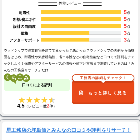
性能レビュー
5
耐震性
点
5
断熱/省エネ性
点
5
設計の自由度
点
3
価格
点
3
アフターサポート
点
ウッドシップで注文住宅を建てて良かった？悪かった？ウッドシップの実例から価格
面をはじめ、耐震性や気密断熱性、省エネ性などの住宅性能など口コミで評判をチェ
ックしよう！保障やアフターサービスの情報や値下げ方法まで調査しているのは「み
んなの工務店リサーチ」だけ…
く
こ
工務店の詳細をチェック！
口コミによる評判
もっと詳しく見る
★★★★★
★★★★★
4.5
2
（レビュー数
件）
星工務店の坪単価とみんなの口コミや評判をリサーチ！