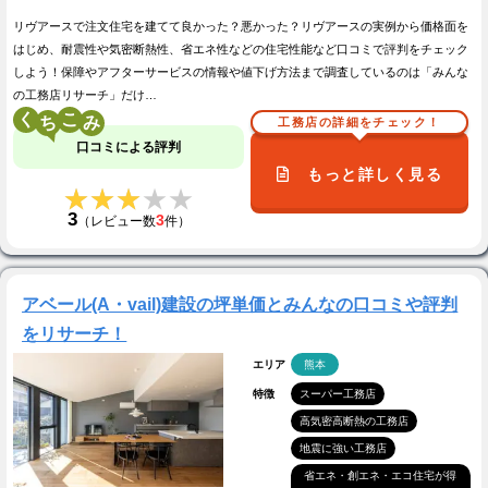
リヴアースで注文住宅を建てて良かった？悪かった？リヴアースの実例から価格面を
はじめ、耐震性や気密断熱性、省エネ性などの住宅性能など口コミで評判をチェック
しよう！保障やアフターサービスの情報や値下げ方法まで調査しているのは「みんな
の工務店リサーチ」だけ…
く
こ
工務店の詳細をチェック！
口コミによる評判
もっと詳しく見る
★★★★★
★★★★★
3
3
（レビュー数
件）
アベール(A・vail)建設の坪単価とみんなの口コミや評判
をリサーチ！
エリア
熊本
特徴
スーパー工務店
高気密高断熱の工務店
地震に強い工務店
省エネ・創エネ・エコ住宅が得