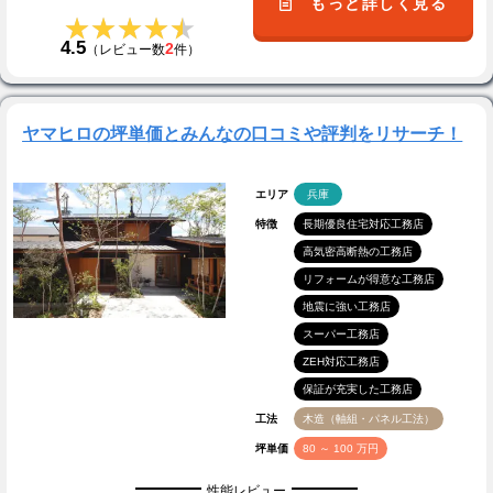
もっと詳しく見る
★★★★★
★★★★★
4.5
2
（レビュー数
件）
ヤマヒロの坪単価とみんなの口コミや評判をリサーチ！
エリア
兵庫
特徴
長期優良住宅対応工務店
高気密高断熱の工務店
リフォームが得意な工務店
地震に強い工務店
スーパー工務店
ZEH対応工務店
保証が充実した工務店
工法
木造（軸組・パネル工法）
坪単価
80 ～ 100 万円
性能レビュー