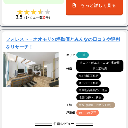
もっと詳しく見る
★★★★★
★★★★★
3.5
2
（レビュー数
件）
フォレスト・オオモリの坪単価とみんなの口コミや評判
をリサーチ！
エリア
三重
省エネ・創エネ・エコ住宅が得
特徴
意な工務店
ZEH対応工務店
スーパー工務店
高気密高断熱の工務店
地震に強い工務店
工法
木造（軸組・パネル工法）
坪単価
60 ～ 80 万円
性能レビュー