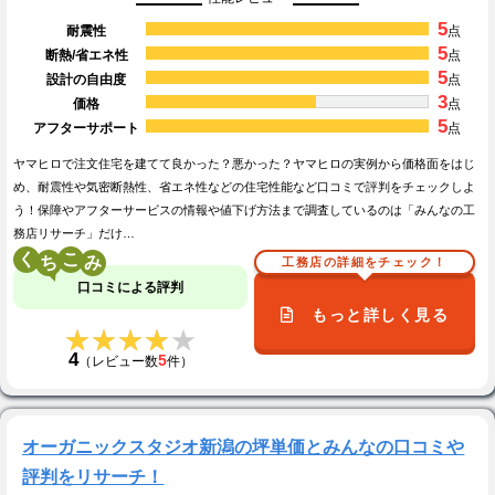
5
耐震性
点
5
断熱/省エネ性
点
5
設計の自由度
点
3
価格
点
5
アフターサポート
点
ヤマヒロで注文住宅を建てて良かった？悪かった？ヤマヒロの実例から価格面をはじ
め、耐震性や気密断熱性、省エネ性などの住宅性能など口コミで評判をチェックしよ
う！保障やアフターサービスの情報や値下げ方法まで調査しているのは「みんなの工
務店リサーチ」だけ…
く
こ
工務店の詳細をチェック！
口コミによる評判
もっと詳しく見る
★★★★★
★★★★★
4
5
（レビュー数
件）
オーガニックスタジオ新潟の坪単価とみんなの口コミや
評判をリサーチ！