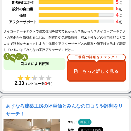
5
断熱/省エネ性
点
5
設計の自由度
点
4
価格
点
4
アフターサポート
点
タイコーアーキテクトで注文住宅を建てて良かった？悪かった？タイコーアーキテク
トの実例から価格面をはじめ、耐震性や気密断熱性、省エネ性などの住宅性能など口
コミで評判をチェックしよう！保障やアフターサービスの情報や値下げ方法まで調査
しているのは「みんなの工務店リサーチ」だけ…
く
こ
工務店の詳細をチェック！
口コミによる評判
もっと詳しく見る
★★★★★
★★★★★
2.33
3
（レビュー数
件）
あすなろ建築工房の坪単価とみんなの口コミや評判をリ
サーチ！
エリア
神奈川
特徴
スーパー工務店