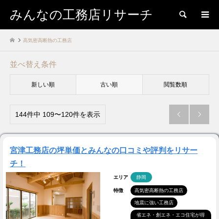
みんなの工務店リサーチ
検索
高気密高断熱の工務店
並べ替え条件
新しい順
古い順
閲覧数順
144件中 109〜120件を表示


宮津工務店の坪単価とみんなの口コミや評判をリサー
チ！
エリア
静岡
特徴
高気密高断熱の工務店
地震に強い工務店
省エネ・創エネ・エコ住宅が得