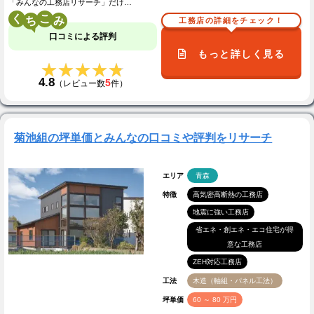
「みんなの工務店リサーチ」だけ…
く
こ
工務店の詳細をチェック！
口コミによる評判
もっと詳しく見る
★★★★★
★★★★★
4.8
5
（レビュー数
件）
菊池組の坪単価とみんなの口コミや評判をリサーチ
エリア
青森
特徴
高気密高断熱の工務店
地震に強い工務店
省エネ・創エネ・エコ住宅が得
意な工務店
ZEH対応工務店
工法
木造（軸組・パネル工法）
坪単価
60 ～ 80 万円