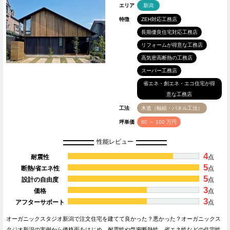
エリア
新潟
特徴
ZEH対応工務店
長期優良住宅対応工務店
リフォームが得意な工務店
高気密高断熱の工務店
スーパー工務店
省エネ・創エネ・エコ住宅が得
意な工務店
工法
木造（軸組・パネル工法）
坪単価
80 ～ 100 万円
性能レビュー
4
耐震性
点
5
断熱/省エネ性
点
5
設計の自由度
点
3
価格
点
3
アフターサポート
点
オーガニックスタジオ新潟で注文住宅を建てて良かった？悪かった？オーガニックス
タジオ新潟の実例から価格面をはじめ、耐震性や気密断熱性、省エネ性などの住宅性