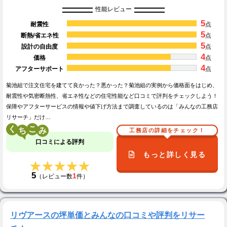
性能レビュー
5
耐震性
点
5
断熱/省エネ性
点
5
設計の自由度
点
4
価格
点
4
アフターサポート
点
菊池組で注文住宅を建てて良かった？悪かった？菊池組の実例から価格面をはじめ、
耐震性や気密断熱性、省エネ性などの住宅性能など口コミで評判をチェックしよう！
保障やアフターサービスの情報や値下げ方法まで調査しているのは「みんなの工務店
リサーチ」だけ…
く
こ
工務店の詳細をチェック！
口コミによる評判
もっと詳しく見る
★★★★★
★★★★★
5
1
（レビュー数
件）
リヴアースの坪単価とみんなの口コミや評判をリサー