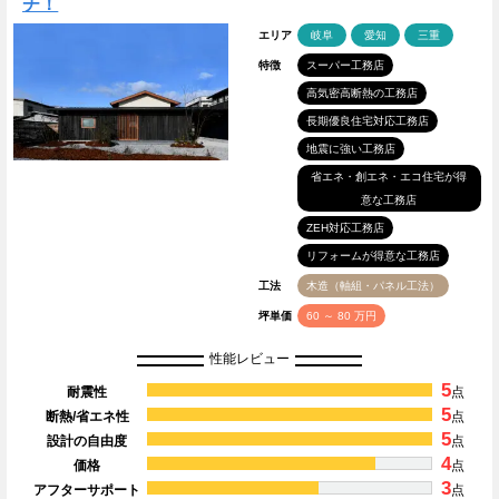
チ！
エリア
岐阜
愛知
三重
特徴
スーパー工務店
高気密高断熱の工務店
長期優良住宅対応工務店
地震に強い工務店
省エネ・創エネ・エコ住宅が得
意な工務店
ZEH対応工務店
リフォームが得意な工務店
工法
木造（軸組・パネル工法）
坪単価
60 ～ 80 万円
性能レビュー
5
耐震性
点
5
断熱/省エネ性
点
5
設計の自由度
点
4
価格
点
3
アフターサポート
点