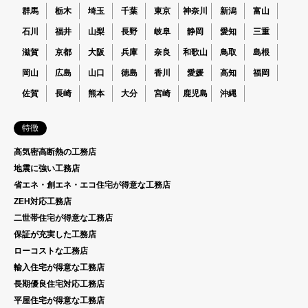
群馬
栃木
埼玉
千葉
東京
神奈川
新潟
富山
石川
福井
山梨
長野
岐阜
静岡
愛知
三重
滋賀
京都
大阪
兵庫
奈良
和歌山
鳥取
島根
岡山
広島
山口
徳島
香川
愛媛
高知
福岡
佐賀
長崎
熊本
大分
宮崎
鹿児島
沖縄
特徴
高気密高断熱の工務店
地震に強い工務店
省エネ・創エネ・エコ住宅が得意な工務店
ZEH対応工務店
二世帯住宅が得意な工務店
保証が充実した工務店
ローコストな工務店
輸入住宅が得意な工務店
長期優良住宅対応工務店
平屋住宅が得意な工務店