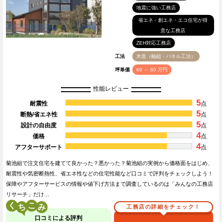
地震に強い工務店
省エネ・創エネ・エコ住宅が得
意な工務店
ZEH対応工務店
工法
木造（軸組・パネル工法）
坪単価
60 ～ 80 万円
性能レビュー
5
耐震性
点
5
断熱/省エネ性
点
5
設計の自由度
点
4
価格
点
4
アフターサポート
点
菊池組で注文住宅を建てて良かった？悪かった？菊池組の実例から価格面をはじめ、
耐震性や気密断熱性、省エネ性などの住宅性能など口コミで評判をチェックしよう！
保障やアフターサービスの情報や値下げ方法まで調査しているのは「みんなの工務店
リサーチ」だけ…
く
こ
工務店の詳細をチェック！
口コミによる評判