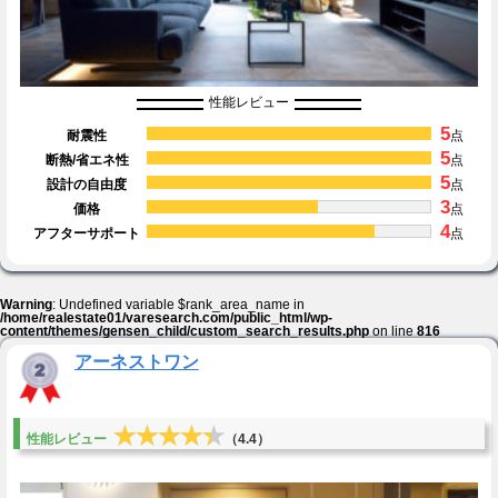
性能レビュー
5
耐震性
点
5
断熱/省エネ性
点
5
設計の自由度
点
3
価格
点
4
アフターサポート
点
Warning
: Undefined variable $rank_area_name in
/home/realestate01/varesearch.com/public_html/wp-
content/themes/gensen_child/custom_search_results.php
on line
816
アーネストワン
★★★★★
★★★★★
性能レビュー
（4.4）