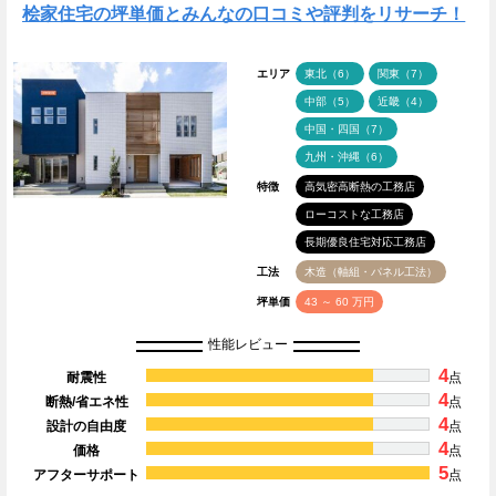
桧家住宅の坪単価とみんなの口コミや評判をリサーチ！
エリア
東北（6）
関東（7）
中部（5）
近畿（4）
中国・四国（7）
九州・沖縄（6）
特徴
高気密高断熱の工務店
ローコストな工務店
長期優良住宅対応工務店
工法
木造（軸組・パネル工法）
坪単価
43 ～ 60 万円
性能レビュー
4
耐震性
点
4
断熱/省エネ性
点
4
設計の自由度
点
4
価格
点
5
アフターサポート
点