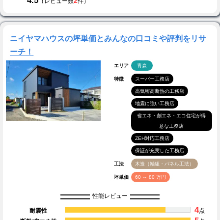
4.5
2
（レビュー数
件）
ニイヤマハウスの坪単価とみんなの口コミや評判をリサ
ーチ！
エリア
青森
特徴
スーパー工務店
高気密高断熱の工務店
地震に強い工務店
省エネ・創エネ・エコ住宅が得
意な工務店
ZEH対応工務店
保証が充実した工務店
工法
木造（軸組・パネル工法）
坪単価
60 ～ 80 万円
性能レビュー
4
耐震性
点