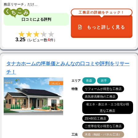
務店リサーチ」だけ…
く
こ
工務店の詳細をチェック！
口コミによる評判
もっと詳しく見る
★★★★★
★★★★★
3.25
4
（レビュー数
件）
タナカホームの坪単価とみんなの口コミや評判をリサー
チ！
エリア
青森
岩手
特徴
リフォームが得意な工務店
高気密高断熱の工務店
省エネ・創エネ・エコ住宅が得
意な工務店
ZEH対応工務店
二世帯住宅が得意な工務店
工法
木造（軸組・パネル工法）