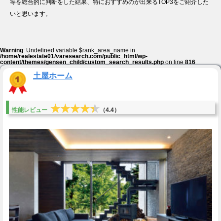
等を総合的に判断をした結果、特におすすめのが出来るTOP3をご紹介した
いと思います。
Warning
: Undefined variable $rank_area_name in
/home/realestate01/varesearch.com/public_html/wp-
content/themes/gensen_child/custom_search_results.php
on line
816
土屋ホーム
★★★★★
★★★★★
性能レビュー
（4.4）