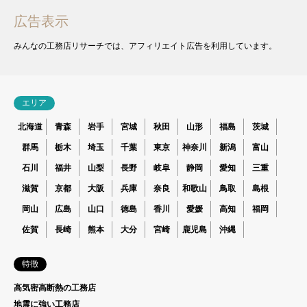
広告表示
みんなの工務店リサーチでは、アフィリエイト広告を利用しています。
エリア
北海道
青森
岩手
宮城
秋田
山形
福島
茨城
群馬
栃木
埼玉
千葉
東京
神奈川
新潟
富山
石川
福井
山梨
長野
岐阜
静岡
愛知
三重
滋賀
京都
大阪
兵庫
奈良
和歌山
鳥取
島根
岡山
広島
山口
徳島
香川
愛媛
高知
福岡
佐賀
長崎
熊本
大分
宮崎
鹿児島
沖縄
特徴
高気密高断熱の工務店
地震に強い工務店