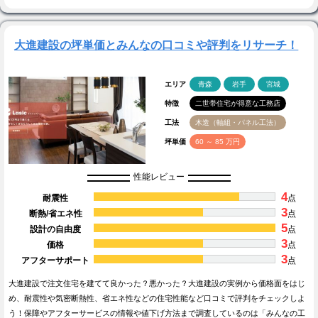
大進建設の坪単価とみんなの口コミや評判をリサーチ！
エリア
青森
岩手
宮城
特徴
二世帯住宅が得意な工務店
工法
木造（軸組・パネル工法）
坪単価
60 ～ 85 万円
性能レビュー
4
耐震性
点
3
断熱/省エネ性
点
5
設計の自由度
点
3
価格
点
3
アフターサポート
点
大進建設で注文住宅を建てて良かった？悪かった？大進建設の実例から価格面をはじ
め、耐震性や気密断熱性、省エネ性などの住宅性能など口コミで評判をチェックしよ
う！保障やアフターサービスの情報や値下げ方法まで調査しているのは「みんなの工