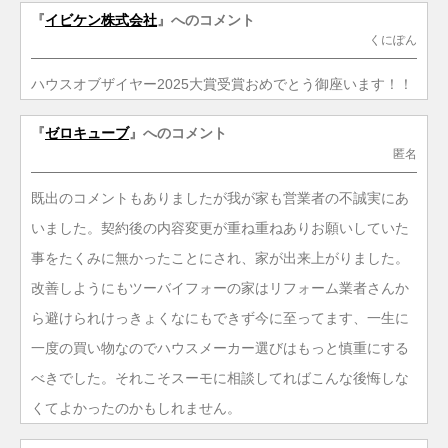
『
イビケン株式会社
』へのコメント
くにぽん
ハウスオブザイヤー2025大賞受賞おめでとう御座います！！
『
ゼロキューブ
』へのコメント
匿名
既出のコメントもありましたが我が家も営業者の不誠実にあ
いました。契約後の内容変更が重ね重ねありお願いしていた
事をたくみに無かったことにされ、家が出来上がりました。
改善しようにもツーバイフォーの家はリフォーム業者さんか
ら避けられけっきょくなにもできず今に至ってます、一生に
一度の買い物なのでハウスメーカー選びはもっと慎重にする
べきでした。それこそスーモに相談してればこんな後悔しな
くてよかったのかもしれません。