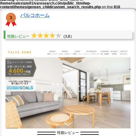
/home/realestate01/varesearch.com/public_html/wp-
content/themes/gensen_child/custom_search_results.php
on line
816
パルコホーム
★★★★★
★★★★★
性能レビュー
（3.8）
性能レビュー