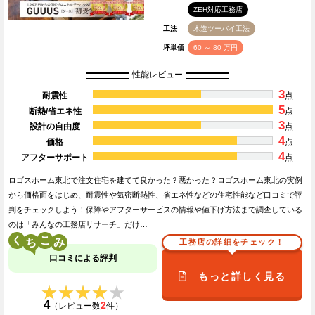
ZEH対応工務店
工法
木造ツーバイ工法
坪単価
60 ～ 80 万円
性能レビュー
3
耐震性
点
5
断熱/省エネ性
点
3
設計の自由度
点
4
価格
点
4
アフターサポート
点
ロゴスホーム東北で注文住宅を建てて良かった？悪かった？ロゴスホーム東北の実例
から価格面をはじめ、耐震性や気密断熱性、省エネ性などの住宅性能など口コミで評
判をチェックしよう！保障やアフターサービスの情報や値下げ方法まで調査している
のは「みんなの工務店リサーチ」だけ…
く
こ
工務店の詳細をチェック！
口コミによる評判
もっと詳しく見る
★★★★★
★★★★★
4
2
（レビュー数
件）