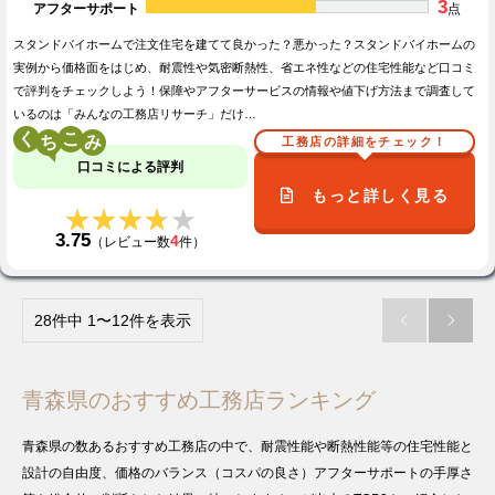
3
アフターサポート
点
スタンドバイホームで注文住宅を建てて良かった？悪かった？スタンドバイホームの
実例から価格面をはじめ、耐震性や気密断熱性、省エネ性などの住宅性能など口コミ
で評判をチェックしよう！保障やアフターサービスの情報や値下げ方法まで調査して
いるのは「みんなの工務店リサーチ」だけ…
く
こ
工務店の詳細をチェック！
口コミによる評判
もっと詳しく見る
★★★★★
★★★★★
3.75
4
（レビュー数
件）
28件中 1〜12件を表示


青森県のおすすめ工務店ランキング
青森県の数あるおすすめ工務店の中で、耐震性能や断熱性能等の住宅性能と
設計の自由度、価格のバランス（コスパの良さ）アフターサポートの手厚さ