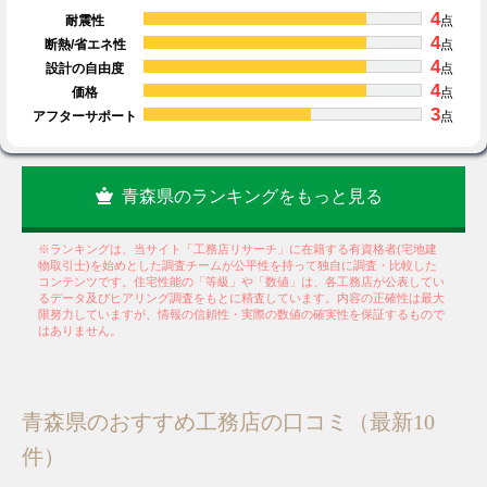
4
耐震性
点
4
断熱/省エネ性
点
4
設計の自由度
点
4
価格
点
3
アフターサポート
点
青森県のランキングをもっと見る
※ランキングは、当サイト「工務店リサーチ」に在籍する有資格者(宅地建
物取引士)を始めとした調査チームが公平性を持って独自に調査・比較した
コンテンツです。住宅性能の「等級」や「数値」は、各工務店が公表してい
るデータ及びヒアリング調査をもとに精査しています。内容の正確性は最大
限努力していますが、情報の信頼性・実際の数値の確実性を保証するもので
はありません。
青森県のおすすめ工務店の口コミ（最新10
件）