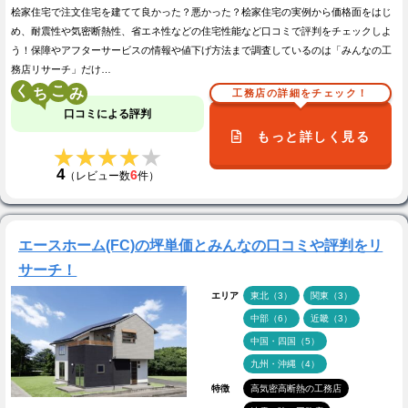
桧家住宅で注文住宅を建てて良かった？悪かった？桧家住宅の実例から価格面をはじ
め、耐震性や気密断熱性、省エネ性などの住宅性能など口コミで評判をチェックしよ
う！保障やアフターサービスの情報や値下げ方法まで調査しているのは「みんなの工
務店リサーチ」だけ…
く
こ
工務店の詳細をチェック！
口コミによる評判
もっと詳しく見る
★★★★★
★★★★★
4
6
（レビュー数
件）
エースホーム(FC)の坪単価とみんなの口コミや評判をリ
サーチ！
エリア
東北（3）
関東（3）
中部（6）
近畿（3）
中国・四国（5）
九州・沖縄（4）
特徴
高気密高断熱の工務店