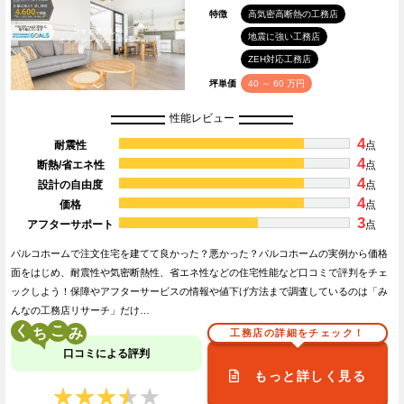
特徴
高気密高断熱の工務店
地震に強い工務店
ZEH対応工務店
坪単価
40 ～ 60 万円
性能レビュー
4
耐震性
点
4
断熱/省エネ性
点
4
設計の自由度
点
4
価格
点
3
アフターサポート
点
パルコホームで注文住宅を建てて良かった？悪かった？パルコホームの実例から価格
面をはじめ、耐震性や気密断熱性、省エネ性などの住宅性能など口コミで評判をチェ
ックしよう！保障やアフターサービスの情報や値下げ方法まで調査しているのは「み
んなの工務店リサーチ」だけ…
く
こ
工務店の詳細をチェック！
口コミによる評判
もっと詳しく見る
★★★★★
★★★★★