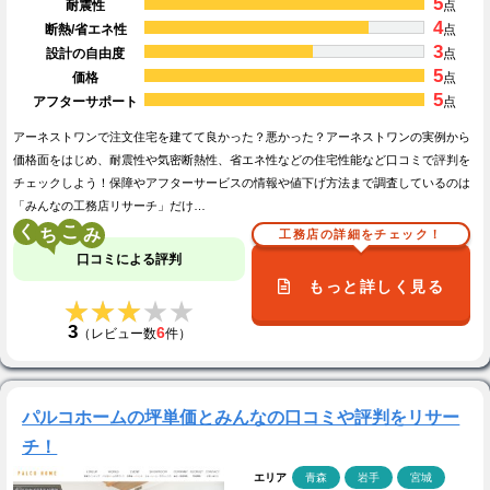
5
耐震性
点
4
断熱/省エネ性
点
3
設計の自由度
点
5
価格
点
5
アフターサポート
点
アーネストワンで注文住宅を建てて良かった？悪かった？アーネストワンの実例から
価格面をはじめ、耐震性や気密断熱性、省エネ性などの住宅性能など口コミで評判を
チェックしよう！保障やアフターサービスの情報や値下げ方法まで調査しているのは
「みんなの工務店リサーチ」だけ…
く
こ
工務店の詳細をチェック！
口コミによる評判
もっと詳しく見る
★★★★★
★★★★★
3
6
（レビュー数
件）
パルコホームの坪単価とみんなの口コミや評判をリサー
チ！
エリア
青森
岩手
宮城