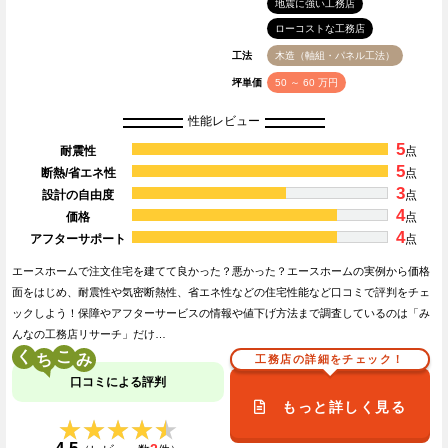
地震に強い工務店
ローコストな工務店
工法
木造（軸組・パネル工法）
坪単価
50 ～ 60 万円
性能レビュー
5
耐震性
点
5
断熱/省エネ性
点
3
設計の自由度
点
4
価格
点
4
アフターサポート
点
エースホームで注文住宅を建てて良かった？悪かった？エースホームの実例から価格
面をはじめ、耐震性や気密断熱性、省エネ性などの住宅性能など口コミで評判をチェ
ックしよう！保障やアフターサービスの情報や値下げ方法まで調査しているのは「み
んなの工務店リサーチ」だけ…
く
こ
工務店の詳細をチェック！
口コミによる評判
もっと詳しく見る
★★★★★
★★★★★