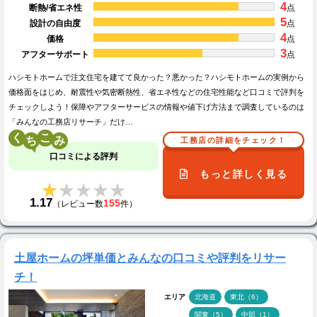
4
断熱/省エネ性
点
5
設計の自由度
点
4
価格
点
3
アフターサポート
点
ハシモトホームで注文住宅を建てて良かった？悪かった？ハシモトホームの実例から
価格面をはじめ、耐震性や気密断熱性、省エネ性などの住宅性能など口コミで評判を
チェックしよう！保障やアフターサービスの情報や値下げ方法まで調査しているのは
「みんなの工務店リサーチ」だけ…
く
こ
工務店の詳細をチェック！
口コミによる評判
もっと詳しく見る
★★★★★
★★★★★
1.17
155
（レビュー数
件）
土屋ホームの坪単価とみんなの口コミや評判をリサー
チ！
エリア
北海道
東北（6）
関東（5）
中部（1）