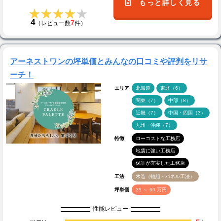
もっと詳しく見る
★★★★★
★★★★★
4
7
（レビュー数
件）
アーネストワンの坪単価とみんなの口コミや評判をリサ
ーチ！
エリア
北海道
東北（6）
関東（7）
中部（8）
近畿（7）
中国・四国（3）
九州・沖縄（7）
特徴
ローコストな工務店
地震に強い工務店
保証が充実した工務店
工法
木造（軸組・パネル工法）
坪単価
35 ～ 60 万円
性能レビュー