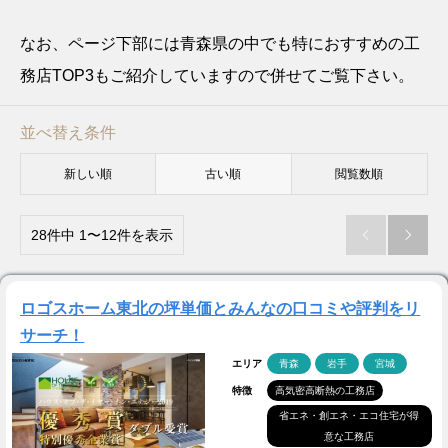
なお、ページ下部には青森県の中でも特におすすめの工
務店TOP3もご紹介していますので併せてご覧下さい。
並べ替え条件
新しい順
古い順
閲覧数順
28件中 1〜12件を表示


ロゴスホーム東北の坪単価とみんなの口コミや評判をリ
サーチ！
エリア
青森
岩手
宮城
特徴
高気密高断熱の工務店
省エネ・創エネ・エコ住宅が得
意な工務店