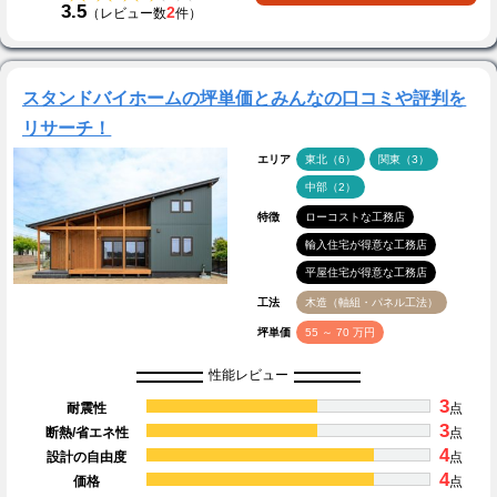
3.5
2
（レビュー数
件）
スタンドバイホームの坪単価とみんなの口コミや評判を
リサーチ！
エリア
東北（6）
関東（3）
中部（2）
特徴
ローコストな工務店
輸入住宅が得意な工務店
平屋住宅が得意な工務店
工法
木造（軸組・パネル工法）
坪単価
55 ～ 70 万円
性能レビュー
3
耐震性
点
3
断熱/省エネ性
点
4
設計の自由度
点
4
価格
点