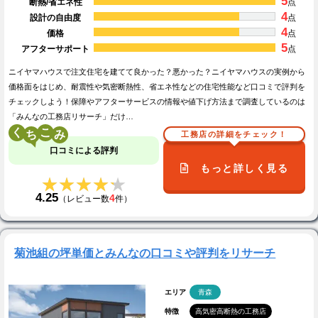
5
断熱/省エネ性
点
4
設計の自由度
点
4
価格
点
5
アフターサポート
点
ニイヤマハウスで注文住宅を建てて良かった？悪かった？ニイヤマハウスの実例から
価格面をはじめ、耐震性や気密断熱性、省エネ性などの住宅性能など口コミで評判を
チェックしよう！保障やアフターサービスの情報や値下げ方法まで調査しているのは
「みんなの工務店リサーチ」だけ…
く
こ
工務店の詳細をチェック！
口コミによる評判
もっと詳しく見る
★★★★★
★★★★★
4.25
4
（レビュー数
件）
菊池組の坪単価とみんなの口コミや評判をリサーチ
エリア
青森
特徴
高気密高断熱の工務店