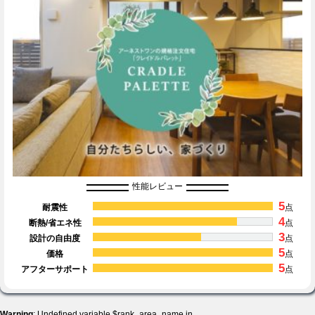
性能レビュー
5
耐震性
点
4
断熱/省エネ性
点
3
設計の自由度
点
5
価格
点
5
アフターサポート
点
Warning
: Undefined variable $rank_area_name in