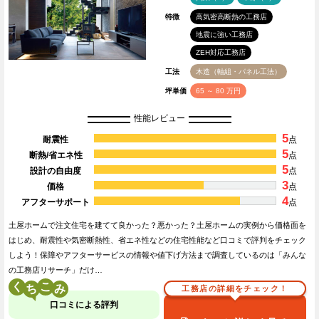
特徴
高気密高断熱の工務店
地震に強い工務店
ZEH対応工務店
工法
木造（軸組・パネル工法）
坪単価
65 ～ 80 万円
性能レビュー
5
耐震性
点
5
断熱/省エネ性
点
5
設計の自由度
点
3
価格
点
4
アフターサポート
点
土屋ホームで注文住宅を建てて良かった？悪かった？土屋ホームの実例から価格面を
はじめ、耐震性や気密断熱性、省エネ性などの住宅性能など口コミで評判をチェック
しよう！保障やアフターサービスの情報や値下げ方法まで調査しているのは「みんな
の工務店リサーチ」だけ…
く
こ
工務店の詳細をチェック！
口コミによる評判