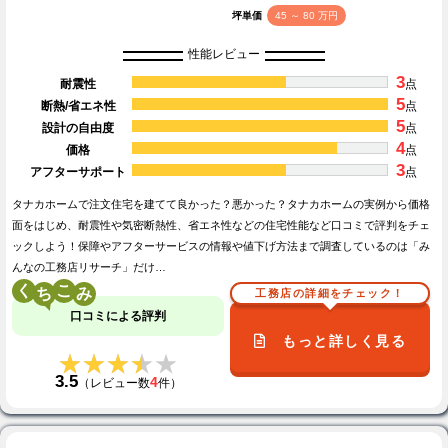
坪単価
45 ～ 80 万円
性能レビュー
3
耐震性
点
5
断熱/省エネ性
点
5
設計の自由度
点
4
価格
点
3
アフターサポート
点
タナカホームで注文住宅を建てて良かった？悪かった？タナカホームの実例から価格
面をはじめ、耐震性や気密断熱性、省エネ性などの住宅性能など口コミで評判をチェ
ックしよう！保障やアフターサービスの情報や値下げ方法まで調査しているのは「み
んなの工務店リサーチ」だけ…
く
こ
工務店の詳細をチェック！
口コミによる評判
もっと詳しく見る
★★★★★
★★★★★
3.5
4
（レビュー数
件）