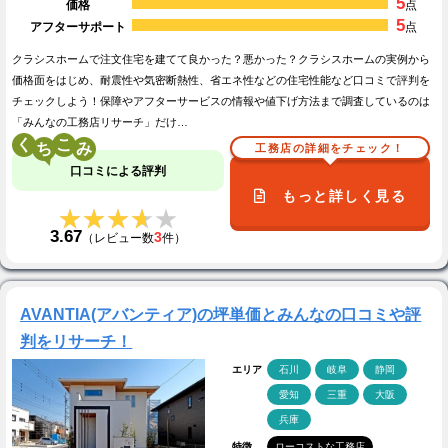
5
価格
点
5
アフターサポート
点
クラシスホームで注文住宅を建てて良かった？悪かった？クラシスホームの実例から
価格面をはじめ、耐震性や気密断熱性、省エネ性などの住宅性能など口コミで評判を
チェックしよう！保障やアフターサービスの情報や値下げ方法まで調査しているのは
「みんなの工務店リサーチ」だけ…
く
こ
工務店の詳細をチェック！
口コミによる評判
もっと詳しく見る
★★★★★
★★★★★
3.67
3
（レビュー数
件）
AVANTIA(アバンティア)の坪単価とみんなの口コミや評
判をリサーチ！
エリア
石川
岐阜
静岡
愛知
三重
大阪
兵庫
特徴
ローコストな工務店