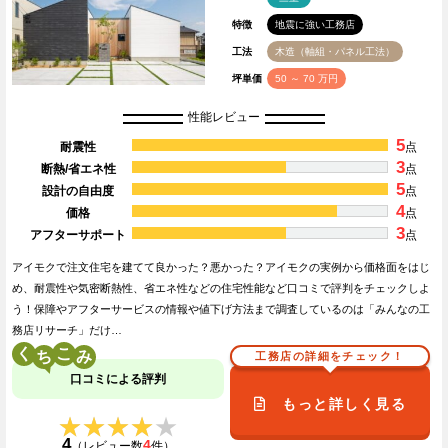
特徴
地震に強い工務店
工法
木造（軸組・パネル工法）
坪単価
50 ～ 70 万円
性能レビュー
5
耐震性
点
3
断熱/省エネ性
点
5
設計の自由度
点
4
価格
点
3
アフターサポート
点
アイモクで注文住宅を建てて良かった？悪かった？アイモクの実例から価格面をはじ
め、耐震性や気密断熱性、省エネ性などの住宅性能など口コミで評判をチェックしよ
う！保障やアフターサービスの情報や値下げ方法まで調査しているのは「みんなの工
務店リサーチ」だけ…
く
こ
工務店の詳細をチェック！
口コミによる評判
もっと詳しく見る
★★★★★
★★★★★
4
4
（レビュー数
件）