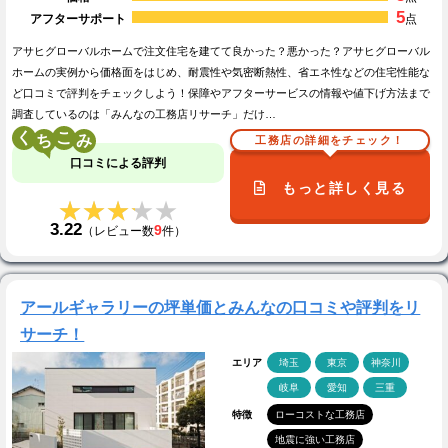
5
アフターサポート
点
アサヒグローバルホームで注文住宅を建てて良かった？悪かった？アサヒグローバル
ホームの実例から価格面をはじめ、耐震性や気密断熱性、省エネ性などの住宅性能な
ど口コミで評判をチェックしよう！保障やアフターサービスの情報や値下げ方法まで
調査しているのは「みんなの工務店リサーチ」だけ…
く
こ
工務店の詳細をチェック！
口コミによる評判
もっと詳しく見る
★★★★★
★★★★★
3.22
9
（レビュー数
件）
アールギャラリーの坪単価とみんなの口コミや評判をリ
サーチ！
エリア
埼玉
東京
神奈川
岐阜
愛知
三重
特徴
ローコストな工務店
地震に強い工務店