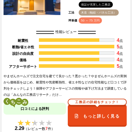
保証が充実した工務店
工法
木造（軸組・パネル工法）
坪単価
50 ～ 75 万円
性能レビュー
4
耐震性
点
5
断熱/省エネ性
点
4
設計の自由度
点
4
価格
点
5
アフターサポート
点
やまぜんホームズで注文住宅を建てて良かった？悪かった？やまぜんホームズの実例
から価格面をはじめ、耐震性や気密断熱性、省エネ性などの住宅性能など口コミで評
判をチェックしよう！保障やアフターサービスの情報や値下げ方法まで調査している
のは「みんなの工務店リサーチ」だけ…
く
こ
工務店の詳細をチェック！
口コミによる評判
もっと詳しく見る
★★★★★
★★★★★
2.29
7
（レビュー数
件）