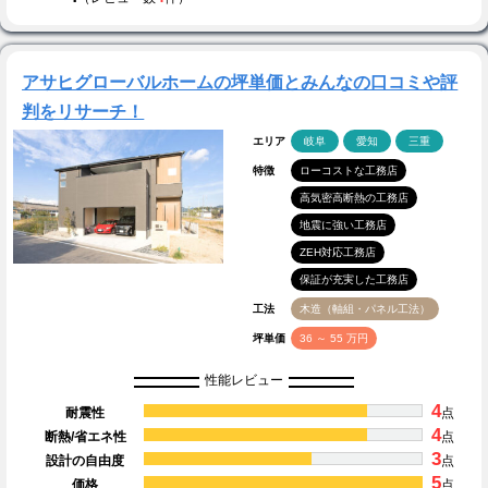
アサヒグローバルホームの坪単価とみんなの口コミや評
判をリサーチ！
エリア
岐阜
愛知
三重
特徴
ローコストな工務店
高気密高断熱の工務店
地震に強い工務店
ZEH対応工務店
保証が充実した工務店
工法
木造（軸組・パネル工法）
坪単価
36 ～ 55 万円
性能レビュー
4
耐震性
点
4
断熱/省エネ性
点
3
設計の自由度
点
5
価格
点