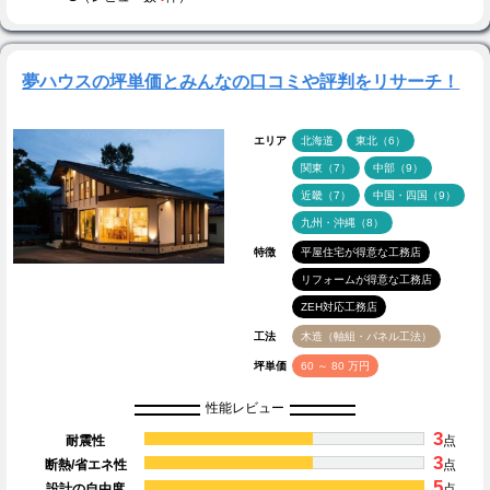
夢ハウスの坪単価とみんなの口コミや評判をリサーチ！
エリア
北海道
東北（6）
関東（7）
中部（9）
近畿（7）
中国・四国（9）
九州・沖縄（8）
特徴
平屋住宅が得意な工務店
リフォームが得意な工務店
ZEH対応工務店
工法
木造（軸組・パネル工法）
坪単価
60 ～ 80 万円
性能レビュー
3
耐震性
点
3
断熱/省エネ性
点
5
設計の自由度
点