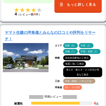
もっと詳しく見る
★★★★★
★★★★★
4
4
（レビュー数
件）
ヤマト住建の坪単価とみんなの口コミや評判をリサー
チ！
エリア
関東（6）
中部（2）
近畿（7）
中国・四国（2）
特徴
高気密高断熱の工務店
地震に強い工務店
省エネ・創エネ・エコ住宅が得
意な工務店
工法
木造（軸組・パネル工法）
坪単価
45 ～ 75 万円
性能レビュー
4
耐震性
点