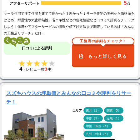
5
アフターサポート
点
サーラ住宅で注文住宅を建てて良かった？悪かった？サーラ住宅の実例から価格面を
はじめ、耐震性や気密断熱性、省エネ性などの住宅性能など口コミで評判をチェック
しよう！保障やアフターサービスの情報や値下げ方法まで調査しているのは「みんな
の工務店リサーチ」だけ…
く
こ
工務店の詳細をチェック！
口コミによる評判
もっと詳しく見る
★★★★★
★★★★★
4
3
（レビュー数
件）
スズキハウスの坪単価とみんなの口コミや評判をリサー
チ！
エリア
東北（1）
関東（5）
中部（3）
近畿（1）
中国・四国（4）
九州・沖縄（6）