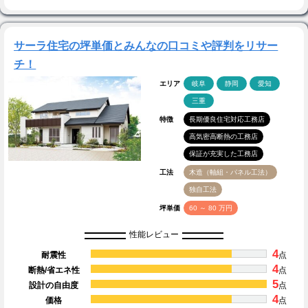
サーラ住宅の坪単価とみんなの口コミや評判をリサー
チ！
エリア
岐阜
静岡
愛知
三重
特徴
長期優良住宅対応工務店
高気密高断熱の工務店
保証が充実した工務店
工法
木造（軸組・パネル工法）
独自工法
坪単価
60 ～ 80 万円
性能レビュー
4
耐震性
点
4
断熱/省エネ性
点
5
設計の自由度
点
4
価格
点