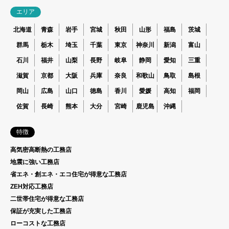
エリア
北海道
青森
岩手
宮城
秋田
山形
福島
茨城
群馬
栃木
埼玉
千葉
東京
神奈川
新潟
富山
石川
福井
山梨
長野
岐阜
静岡
愛知
三重
滋賀
京都
大阪
兵庫
奈良
和歌山
鳥取
島根
岡山
広島
山口
徳島
香川
愛媛
高知
福岡
佐賀
長崎
熊本
大分
宮崎
鹿児島
沖縄
特徴
高気密高断熱の工務店
地震に強い工務店
省エネ・創エネ・エコ住宅が得意な工務店
ZEH対応工務店
二世帯住宅が得意な工務店
保証が充実した工務店
ローコストな工務店