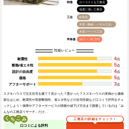
特徴
ローコストな工務店
地震に強い工務店
工法
鉄骨造
木造（軸組・パネル工法）
木造ツーバイ工法
坪単価
34.7 ～ 50 万円
性能レビュー
4
耐震性
点
5
断熱/省エネ性
点
4
設計の自由度
点
5
価格
点
3
アフターサポート
点
スズキハウスで注文住宅を建てて良かった？悪かった？スズキハウスの実例から価格
面をはじめ、耐震性や気密断熱性、省エネ性などの住宅性能など口コミで評判をチェ
ックしよう！保障やアフターサービスの情報や値下げ方法まで調査しているのは「み
んなの工務店リサーチ」だけ…
く
こ
工務店の詳細をチェック！
口コミによる評判