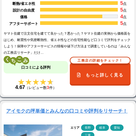
5
断熱/省エネ性
点
5
設計の自由度
点
4
価格
点
5
アフターサポート
点
ヤマト住建で注文住宅を建てて良かった？悪かった？ヤマト住建の実例から価格面を
はじめ、耐震性や気密断熱性、省エネ性などの住宅性能など口コミで評判をチェック
しよう！保障やアフターサービスの情報や値下げ方法まで調査しているのは「みんな
の工務店リサーチ」だけ…
く
こ
工務店の詳細をチェック！
口コミによる評判
もっと詳しく見る
★★★★★
★★★★★
4.67
3
（レビュー数
件）
アイモクの坪単価とみんなの口コミや評判をリサーチ！
エリア
長野
岐阜
愛知
三重