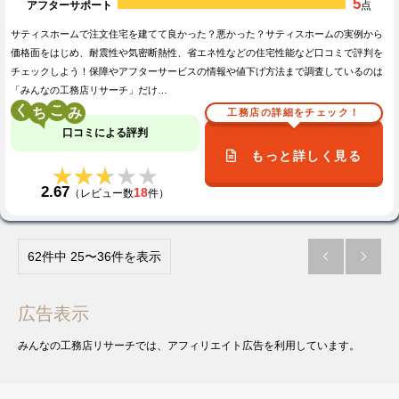
5
アフターサポート
点
サティスホームで注文住宅を建てて良かった？悪かった？サティスホームの実例から
価格面をはじめ、耐震性や気密断熱性、省エネ性などの住宅性能など口コミで評判を
チェックしよう！保障やアフターサービスの情報や値下げ方法まで調査しているのは
「みんなの工務店リサーチ」だけ…
く
こ
工務店の詳細をチェック！
口コミによる評判
もっと詳しく見る
★★★★★
★★★★★
2.67
18
（レビュー数
件）
62件中 25〜36件を表示


広告表示
みんなの工務店リサーチでは、アフィリエイト広告を利用しています。