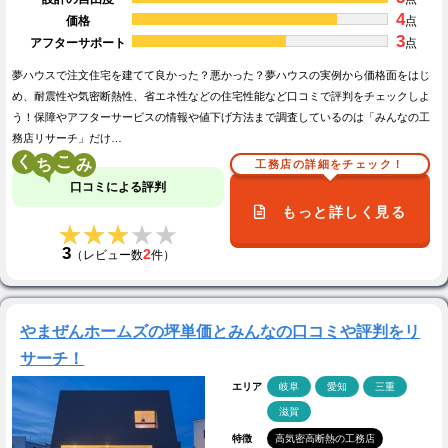
4
価格
点
3
アフターサポート
点
夢ハウスで注文住宅を建てて良かった？悪かった？夢ハウスの実例から価格面をはじ
め、耐震性や気密断熱性、省エネ性などの住宅性能など口コミで評判をチェックしよ
う！保障やアフターサービスの情報や値下げ方法まで調査しているのは「みんなの工
務店リサーチ」だけ…
く
こ
工務店の詳細をチェック！
口コミによる評判
もっと詳しく見る
★★★★★
★★★★★
3
2
（レビュー数
件）
やまぜんホームズの坪単価とみんなの口コミや評判をリ
サーチ！
エリア
岐阜
愛知
三重
滋賀
特徴
高気密高断熱の工務店