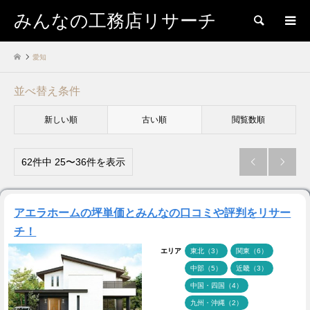
みんなの工務店リサーチ
検索
愛知
並べ替え条件
新しい順
古い順
閲覧数順
62件中 25〜36件を表示


アエラホームの坪単価とみんなの口コミや評判をリサー
チ！
エリア
東北（3）
関東（6）
中部（5）
近畿（3）
中国・四国（4）
九州・沖縄（2）