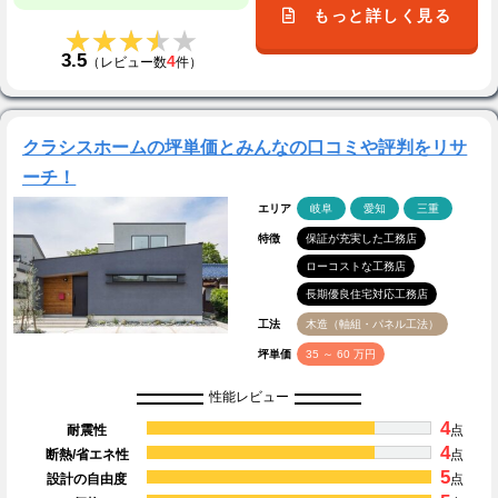
もっと詳しく見る
★★★★★
★★★★★
3.5
4
（レビュー数
件）
クラシスホームの坪単価とみんなの口コミや評判をリサ
ーチ！
エリア
岐阜
愛知
三重
特徴
保証が充実した工務店
ローコストな工務店
長期優良住宅対応工務店
工法
木造（軸組・パネル工法）
坪単価
35 ～ 60 万円
性能レビュー
4
耐震性
点
4
断熱/省エネ性
点
5
設計の自由度
点