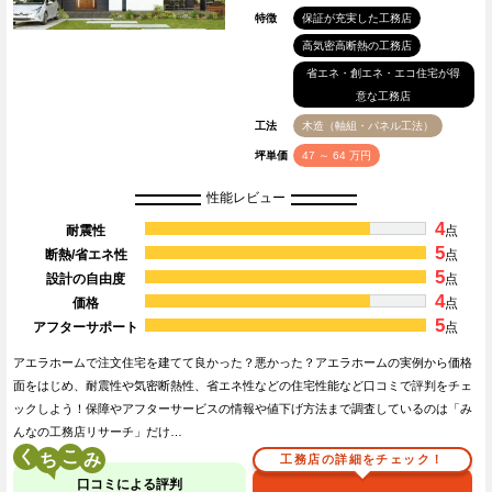
特徴
保証が充実した工務店
高気密高断熱の工務店
省エネ・創エネ・エコ住宅が得
意な工務店
工法
木造（軸組・パネル工法）
坪単価
47 ～ 64 万円
性能レビュー
4
耐震性
点
5
断熱/省エネ性
点
5
設計の自由度
点
4
価格
点
5
アフターサポート
点
アエラホームで注文住宅を建てて良かった？悪かった？アエラホームの実例から価格
面をはじめ、耐震性や気密断熱性、省エネ性などの住宅性能など口コミで評判をチェ
ックしよう！保障やアフターサービスの情報や値下げ方法まで調査しているのは「み
んなの工務店リサーチ」だけ…
く
こ
工務店の詳細をチェック！
口コミによる評判