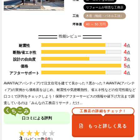
リフォームが得意な工務店
工法
木造（軸組・パネル工法）
坪単価
40 ～ 50 万円
性能レビュー
4
耐震性
点
4
断熱/省エネ性
点
3
設計の自由度
点
5
価格
点
4
アフターサポート
点
AVANTIA(アバンティア)で注文住宅を建てて良かった？悪かった？AVANTIA(アバンテ
ィア)の実例から価格面をはじめ、耐震性や気密断熱性、省エネ性などの住宅性能など
口コミで評判をチェックしよう！保障やアフターサービスの情報や値下げ方法まで調
査しているのは「みんなの工務店リサーチ」だけ…
く
こ
工務店の詳細をチェック！
口コミによる評判
もっと詳しく見る
★★★★★
★★★★★
3
4
（レビュー数
件）