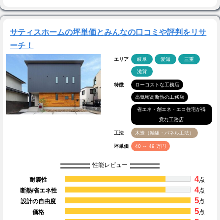
サティスホームの坪単価とみんなの口コミや評判をリサ
ーチ！
エリア
岐阜
愛知
三重
滋賀
特徴
ローコストな工務店
高気密高断熱の工務店
省エネ・創エネ・エコ住宅が得
意な工務店
工法
木造（軸組・パネル工法）
坪単価
40 ～ 49 万円
性能レビュー
4
耐震性
点
4
断熱/省エネ性
点
5
設計の自由度
点
5
価格
点