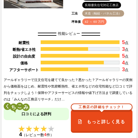
長期優良住宅対応工務店
工法
木造（軸組・パネル工法）
坪単価
42 ～ 60 万円
性能レビュー
5
耐震性
点
3
断熱/省エネ性
点
5
設計の自由度
点
4
価格
点
3
アフターサポート
点
アールギャラリーで注文住宅を建てて良かった？悪かった？アールギャラリーの実例
から価格面をはじめ、耐震性や気密断熱性、省エネ性などの住宅性能など口コミで評
判をチェックしよう！保障やアフターサービスの情報や値下げ方法まで調査している
のは「みんなの工務店リサーチ」だけ…
く
こ
工務店の詳細をチェック！
口コミによる評判
もっと詳しく見る
★★★★★
★★★★★
4
4
（レビュー数
件）