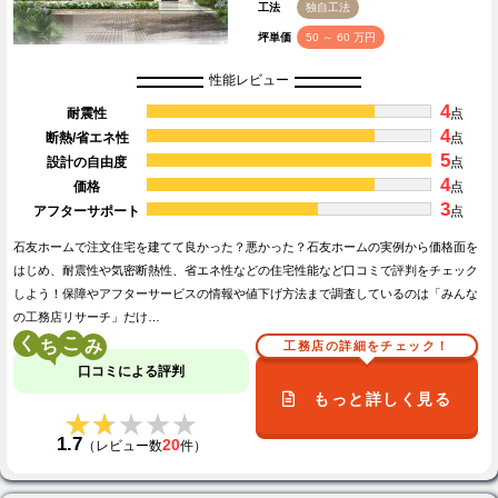
工法
独自工法
坪単価
50 ～ 60 万円
性能レビュー
4
耐震性
点
4
断熱/省エネ性
点
5
設計の自由度
点
4
価格
点
3
アフターサポート
点
石友ホームで注文住宅を建てて良かった？悪かった？石友ホームの実例から価格面を
はじめ、耐震性や気密断熱性、省エネ性などの住宅性能など口コミで評判をチェック
しよう！保障やアフターサービスの情報や値下げ方法まで調査しているのは「みんな
の工務店リサーチ」だけ…
く
こ
工務店の詳細をチェック！
口コミによる評判
もっと詳しく見る
★★★★★
★★★★★
1.7
20
（レビュー数
件）