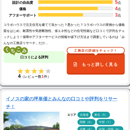
5
設計の自由度
点
4
価格
点
3
アフターサポート
点
コラボハウスで注文住宅を建てて良かった？悪かった？コラボハウスの実例から価格
面をはじめ、耐震性や気密断熱性、省エネ性などの住宅性能など口コミで評判をチェ
ックしよう！保障やアフターサービスの情報や値下げ方法まで調査しているのは「み
んなの工務店リサーチ」だけ…
く
こ
工務店の詳細をチェック！
口コミによる評判
もっと詳しく見る
★★★★★
★★★★★
4
1
（レビュー数
件）
イノスの家の坪単価とみんなの口コミや評判をリサー
チ！
エリア
北海道
東北（5）
関東（6）
中部（7）
近畿（6）
中国・四国（8）