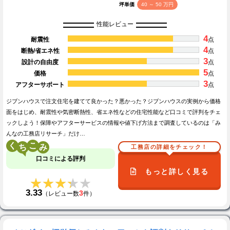
坪単価
40 ～ 50 万円
性能レビュー
4
耐震性
点
4
断熱/省エネ性
点
3
設計の自由度
点
5
価格
点
3
アフターサポート
点
ジブンハウスで注文住宅を建てて良かった？悪かった？ジブンハウスの実例から価格
面をはじめ、耐震性や気密断熱性、省エネ性などの住宅性能など口コミで評判をチェ
ックしよう！保障やアフターサービスの情報や値下げ方法まで調査しているのは「み
んなの工務店リサーチ」だけ…
く
こ
工務店の詳細をチェック！
口コミによる評判
もっと詳しく見る
★★★★★
★★★★★
3.33
3
（レビュー数
件）