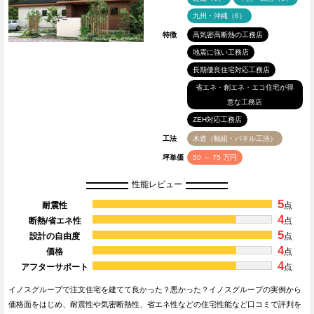
九州・沖縄（6）
特徴
高気密高断熱の工務店
地震に強い工務店
長期優良住宅対応工務店
省エネ・創エネ・エコ住宅が得
意な工務店
ZEH対応工務店
工法
木造（軸組・パネル工法）
坪単価
50 ～ 75 万円
性能レビュー
5
耐震性
点
4
断熱/省エネ性
点
5
設計の自由度
点
4
価格
点
4
アフターサポート
点
イノスグループで注文住宅を建てて良かった？悪かった？イノスグループの実例から
価格面をはじめ、耐震性や気密断熱性、省エネ性などの住宅性能など口コミで評判を