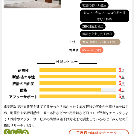
地震に強い工務店
省エネ・創エネ・エコ住宅が得
意な工務店
ZEH対応工務店
保証が充実した工務店
工法
木造（軸組・パネル工法）
坪単価
65 ～ 70 万円
性能レビュー
5
耐震性
点
5
断熱/省エネ性
点
5
設計の自由度
点
4
価格
点
5
アフターサポート
点
成友建設で注文住宅を建てて良かった？悪かった？成友建設の実例から価格面をはじ
め、耐震性や気密断熱性、省エネ性などの住宅性能など口コミで評判をチェックしよ
う！保障やアフターサービスの情報や値下げ方法まで調査しているのは「みんなの工
務店リサーチ」だけ…
く
こ
工務店の詳細をチェック！