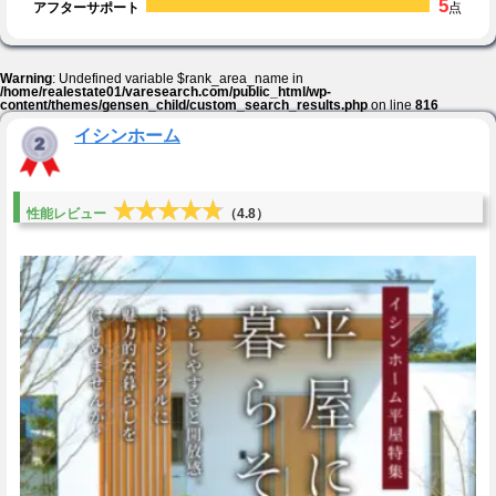
5
アフターサポート
点
Warning
: Undefined variable $rank_area_name in
/home/realestate01/varesearch.com/public_html/wp-
content/themes/gensen_child/custom_search_results.php
on line
816
イシンホーム
★★★★★
★★★★★
性能レビュー
（4.8）