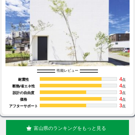
性能レビュー
4
耐震性
点
4
断熱/省エネ性
点
3
設計の自由度
点
4
価格
点
3
アフターサポート
点
富山県のランキングをもっと見る