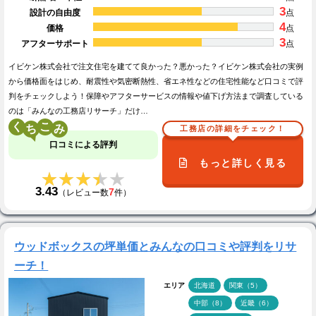
3
設計の自由度
点
4
価格
点
3
アフターサポート
点
イビケン株式会社で注文住宅を建てて良かった？悪かった？イビケン株式会社の実例
から価格面をはじめ、耐震性や気密断熱性、省エネ性などの住宅性能など口コミで評
判をチェックしよう！保障やアフターサービスの情報や値下げ方法まで調査している
のは「みんなの工務店リサーチ」だけ…
く
こ
工務店の詳細をチェック！
口コミによる評判
もっと詳しく見る
★★★★★
★★★★★
3.43
7
（レビュー数
件）
ウッドボックスの坪単価とみんなの口コミや評判をリサ
ーチ！
エリア
北海道
関東（5）
中部（8）
近畿（6）