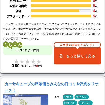
5
断熱/省エネ性
点
5
設計の自由度
点
4
価格
点
5
アフターサポート
点
イシンホームで注文住宅を建てて良かった？悪かった？イシンホームの実例から価格
面をはじめ、耐震性や気密断熱性、省エネ性などの住宅性能など口コミで評判をチェ
ックしよう！保障やアフターサービスの情報や値下げ方法まで調査しているのは「み
んなの工務店リサーチ」だけ…
く
こ
工務店の詳細をチェック！
口コミによる評判
もっと詳しく見る
★★★★★
★★★★★
0.00
0
（レビュー数
件）
カーサキューブの坪単価とみんなの口コミや評判をリサ
ーチ！
エリア
北海道
東北（4）
関東（6）
中部（8）