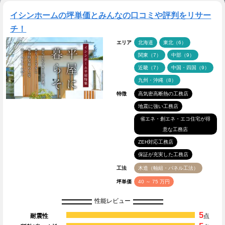
イシンホームの坪単価とみんなの口コミや評判をリサー
チ！
エリア
北海道
東北（6）
関東（7）
中部（9）
近畿（7）
中国・四国（9）
九州・沖縄（8）
特徴
高気密高断熱の工務店
地震に強い工務店
省エネ・創エネ・エコ住宅が得
意な工務店
ZEH対応工務店
保証が充実した工務店
工法
木造（軸組・パネル工法）
坪単価
40 ～ 75 万円
性能レビュー
5
耐震性
点