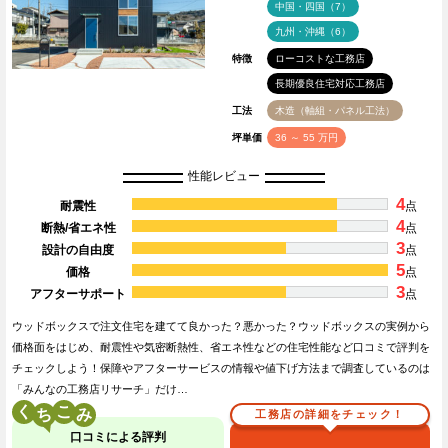
中国・四国（7）
九州・沖縄（6）
特徴
ローコストな工務店
長期優良住宅対応工務店
工法
木造（軸組・パネル工法）
坪単価
36 ～ 55 万円
性能レビュー
4
耐震性
点
4
断熱/省エネ性
点
3
設計の自由度
点
5
価格
点
3
アフターサポート
点
ウッドボックスで注文住宅を建てて良かった？悪かった？ウッドボックスの実例から
価格面をはじめ、耐震性や気密断熱性、省エネ性などの住宅性能など口コミで評判を
チェックしよう！保障やアフターサービスの情報や値下げ方法まで調査しているのは
「みんなの工務店リサーチ」だけ…
く
こ
工務店の詳細をチェック！
口コミによる評判