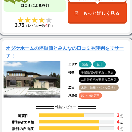
口コミによる評判
もっと詳しく見る
★★★★★
★★★★★
3.75
4
（レビュー数
件）
オダケホームの坪単価とみんなの口コミや評判をリサー
チ！
エリア
富山
石川
特徴
平屋住宅が得意な工務店
二世帯住宅が得意な工務店
工法
木造（軸組・パネル工法）
坪単価
59 ～ 65 万円
性能レビュー
3
耐震性
点
4
断熱/省エネ性
点
4
設計の自由度
点