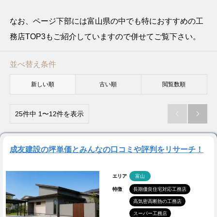
なお、ページ下部には富山県の中でも特におすすめの工
務店TOP3もご紹介していますので併せてご覧下さい。
並べ替え条件
新しい順
古い順
閲覧数順
25件中 1〜12件を表示


成友建設の坪単価とみんなの口コミや評判をリサーチ！
エリア
富山
特徴
長期優良住宅対応工務店
高気密高断熱の工務店
スーパー工務店