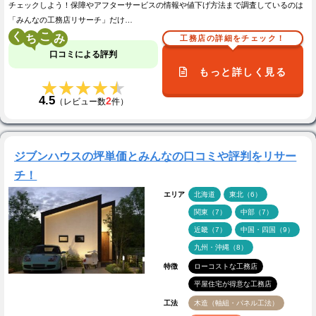
チェックしよう！保障やアフターサービスの情報や値下げ方法まで調査しているのは
「みんなの工務店リサーチ」だけ…
く
こ
工務店の詳細をチェック！
口コミによる評判
もっと詳しく見る
★★★★★
★★★★★
4.5
2
（レビュー数
件）
ジブンハウスの坪単価とみんなの口コミや評判をリサー
チ！
エリア
北海道
東北（6）
関東（7）
中部（7）
近畿（7）
中国・四国（9）
九州・沖縄（8）
特徴
ローコストな工務店
平屋住宅が得意な工務店
工法
木造（軸組・パネル工法）