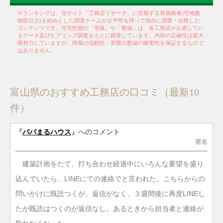
※ランキングは、当サイト「工務店リサーチ」に在籍する有資格者(宅地建
物取引士)を始めとした調査チームが公平性を持って独自に調査・比較した
コンテンツです。住宅性能の「等級」や「数値」は、各工務店が公表してい
るデータ及びヒアリング調査をもとに精査しています。内容の正確性は最大
限努力していますが、情報の信頼性・実際の数値の確実性を保証するもので
はありません。
富山県のおすすめ工務店の口コミ（最新10
件）
『
パパまるハウス
』へのコメント
匿名
建築計画をたて、打ち合わせ経過中にいろんな要望を盛り
込んでいたら、LINEにての連絡でと言われた。こちらからの
問いかけに既読つくが、返信がなく、３週間後に再度LINEし
たが既読はつくのが返信なし。あるときから担当者と連絡が