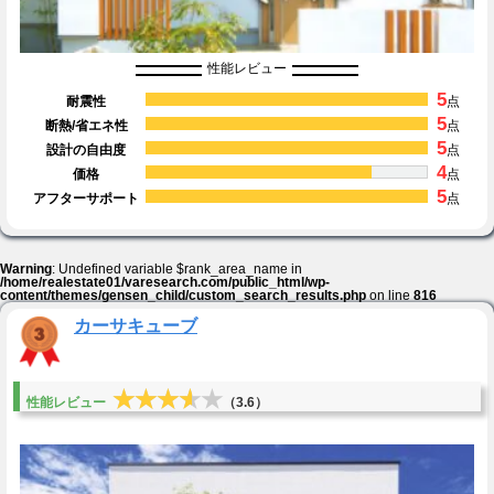
性能レビュー
5
耐震性
点
5
断熱/省エネ性
点
5
設計の自由度
点
4
価格
点
5
アフターサポート
点
Warning
: Undefined variable $rank_area_name in
/home/realestate01/varesearch.com/public_html/wp-
content/themes/gensen_child/custom_search_results.php
on line
816
カーサキューブ
★★★★★
★★★★★
性能レビュー
（3.6）