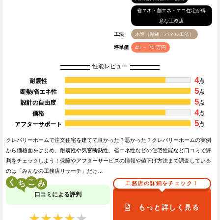
省エネ・創エネ・エコ住宅が得
意な工務店
工法
木造（軸組・パネル工法）
坪単価
45 ～ 75 万円
性能レビュー
4
耐震性
点
5
断熱/省エネ性
点
5
設計の自由度
点
4
価格
点
5
アフターサポート
点
クレバリーホームで注文住宅を建てて良かった？悪かった？クレバリーホームの実例
から価格面をはじめ、耐震性や気密断熱性、省エネ性などの住宅性能など口コミで評
判をチェックしよう！保障やアフターサービスの情報や値下げ方法まで調査している
のは「みんなの工務店リサーチ」だけ…
く
こ
工務店の詳細をチェック！
口コミによる評判
もっと詳しく見る
★★★★★
★★★★★