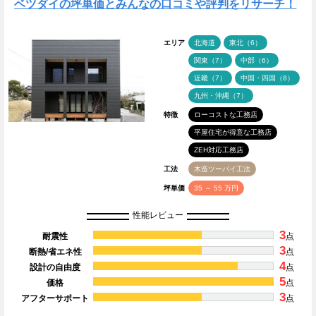
ベツダイの坪単価とみんなの口コミや評判をリサーチ！
エリア
北海道
東北（6）
関東（7）
中部（6）
近畿（7）
中国・四国（8）
九州・沖縄（7）
特徴
ローコストな工務店
平屋住宅が得意な工務店
ZEH対応工務店
工法
木造ツーバイ工法
坪単価
35 ～ 55 万円
性能レビュー
3
耐震性
点
3
断熱/省エネ性
点
4
設計の自由度
点
5
価格
点
3
アフターサポート
点