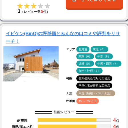
★★★★★
★★★★★
3
5
（レビュー数
件）
イビケン(BinO)の坪単価とみんなの口コミや評判をリサ
ーチ！
エリア
北海道
東北（6）
関東（6）
中部（8）
近畿（5）
中国・四国（7）
九州・沖縄（7）
特徴
長期優良住宅対応工務店
平屋住宅が得意な工務店
工法
木造（軸組・パネル工法）
坪単価
45 ～ 75 万円
性能レビュー
4
耐震性
点
4
断熱/省エネ性
点