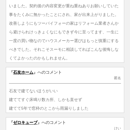
いました。契約後の内容変更が重ね重ねありお願いしていた
事をたくみに無かったことにされ、家が出来上がりました。
改善しようにもツーバイフォーの家はリフォーム業者さんか
ら避けられけっきょくなにもできず今に至ってます、一生に
一度の買い物なのでハウスメーカー選びはもっと慎重にする
べきでした。それこそスーモに相談してればこんな後悔しな
くてよかったのかもしれません。
『
石友ホーム
』へのコメント
匿名
石友で建てないほうがいい
建ててすぐ床鳴り数カ所、しかも直せず
建てて5年で窓枠のとこから雨漏りしました
『
ゼロキューブ
』へのコメント
けい