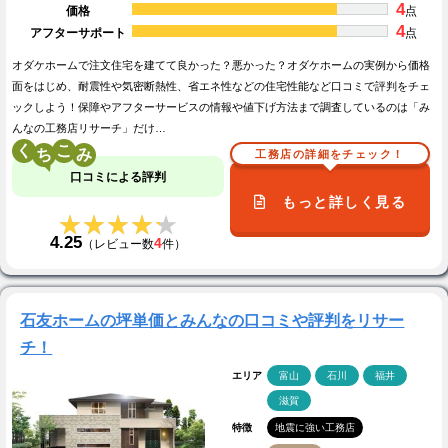
4
価格
点
4
アフターサポート
点
オダケホームで注文住宅を建てて良かった？悪かった？オダケホームの実例から価格
面をはじめ、耐震性や気密断熱性、省エネ性などの住宅性能など口コミで評判をチェ
ックしよう！保障やアフターサービスの情報や値下げ方法まで調査しているのは「み
んなの工務店リサーチ」だけ…
く
こ
工務店の詳細をチェック！
口コミによる評判
もっと詳しく見る
★★★★★
★★★★★
4.25
4
（レビュー数
件）
石友ホームの坪単価とみんなの口コミや評判をリサー
チ！
エリア
富山
石川
福井
滋賀
特徴
地震に強い工務店