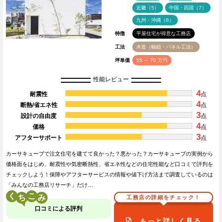
近畿（5）
中国・四国（7）
九州・沖縄（8）
特徴
平屋住宅が得意な工務店
工法
木造（軸組・パネル工法）
坪単価
55 ～ 70 万円
性能レビュー
4
耐震性
点
4
断熱/省エネ性
点
3
設計の自由度
点
4
価格
点
3
アフターサポート
点
カーサキューブで注文住宅を建てて良かった？悪かった？カーサキューブの実例から
価格面をはじめ、耐震性や気密断熱性、省エネ性などの住宅性能など口コミで評判を
チェックしよう！保障やアフターサービスの情報や値下げ方法まで調査しているのは
「みんなの工務店リサーチ」だけ…
く
こ
工務店の詳細をチェック！
口コミによる評判
もっと詳しく見る