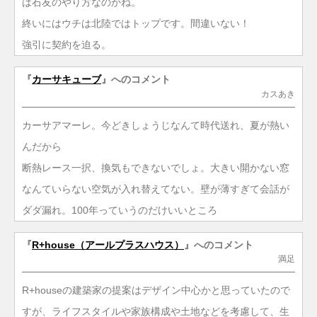
は石友のやり方なのかね。
終いにはウチは北陸ではトップです。間違いない！
強引に契約を迫る。
『
カーサキューブ
』へのコメント
カスあき
カーサアマーレ。今どきしょうじなんて時代送れ、夏が熱い
んだから
断熱レース一択、換気もできないでしょ。大きい開かない窓
なんていらない空気が入れ替えてない。壁が薄すぎて会話が
ダダ漏れ。100年っていうのだけいいところ
『
R+house（アールプラスハウス）
』へのコメント
満足
R+houseの建築家の提案はデザイン中心かと思っていたので
すが、ライフスタイルや家族構成や土地などを考慮して、生