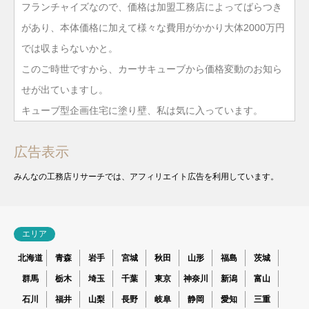
フランチャイズなので、価格は加盟工務店によってばらつき
があり、本体価格に加えて様々な費用がかかり大体2000万円
では収まらないかと。
このご時世ですから、カーサキューブから価格変動のお知ら
せが出ていますし。
キューブ型企画住宅に塗り壁、私は気に入っています。
広告表示
みんなの工務店リサーチでは、アフィリエイト広告を利用しています。
エリア
北海道
青森
岩手
宮城
秋田
山形
福島
茨城
群馬
栃木
埼玉
千葉
東京
神奈川
新潟
富山
石川
福井
山梨
長野
岐阜
静岡
愛知
三重