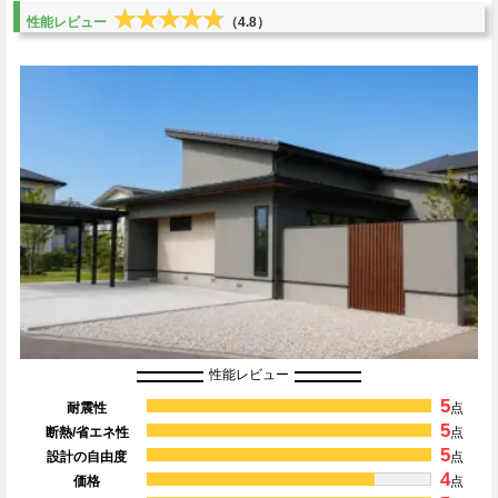
★★★★★
★★★★★
性能レビュー
（4.8）
性能レビュー
5
耐震性
点
5
断熱/省エネ性
点
5
設計の自由度
点
4
価格
点