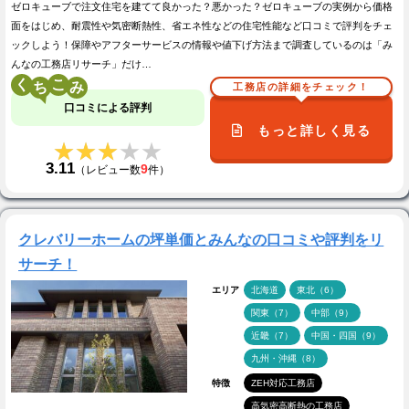
ゼロキューブで注文住宅を建てて良かった？悪かった？ゼロキューブの実例から価格
面をはじめ、耐震性や気密断熱性、省エネ性などの住宅性能など口コミで評判をチェ
ックしよう！保障やアフターサービスの情報や値下げ方法まで調査しているのは「み
んなの工務店リサーチ」だけ…
く
こ
工務店の詳細をチェック！
口コミによる評判
もっと詳しく見る
★★★★★
★★★★★
3.11
9
（レビュー数
件）
クレバリーホームの坪単価とみんなの口コミや評判をリ
サーチ！
エリア
北海道
東北（6）
関東（7）
中部（9）
近畿（7）
中国・四国（9）
九州・沖縄（8）
特徴
ZEH対応工務店
高気密高断熱の工務店