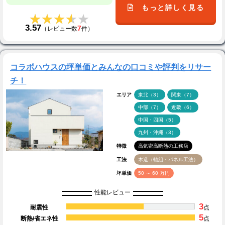
もっと詳しく見る
★★★★★
★★★★★
3.57
7
（レビュー数
件）
コラボハウスの坪単価とみんなの口コミや評判をリサー
チ！
エリア
東北（3）
関東（7）
中部（7）
近畿（6）
中国・四国（5）
九州・沖縄（3）
特徴
高気密高断熱の工務店
工法
木造（軸組・パネル工法）
坪単価
50 ～ 60 万円
性能レビュー
3
耐震性
点
5
断熱/省エネ性
点