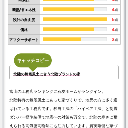
耐震性
点
4
断熱/省エネ性
点
5
設計の自由度
点
4
価格
点
3
アフターサポート
点
キャッチコピー
北陸の気候風土に合う北陸ブランドの家
富山の工務店ランキングに石友ホームがランクイン。
北陸特有の気候風土にあった家づくりで、地元の方に多く選
ばれている工務店です。独自工法の「ハイペア工法」と制震
ダンパー標準装備で地震への対策も万全で、北陸の寒さに耐
えられる高気密高断熱にも注力しています。質実剛健な家づ