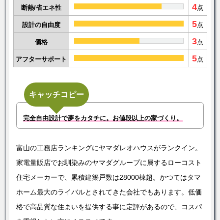
4
断熱/省エネ性
点
5
設計の自由度
点
3
価格
点
5
アフターサポート
点
キャッチコピー
完全自由設計で夢をカタチに。お値段以上の家づくり。
富山の工務店ランキングにヤマダレオハウスがランクイン。
家電量販店でお馴染みのヤマダグループに属するローコスト
住宅メーカーで、累積建築戸数は28000棟超。かつてはタマ
ホーム最大のライバルとされてきた会社でもあります。低価
格で高品質な住まいを提供する事に定評があるので、コスパ