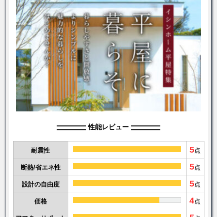
性能レビュー
5
耐震性
点
5
断熱/省エネ性
点
5
設計の自由度
点
4
価格
点