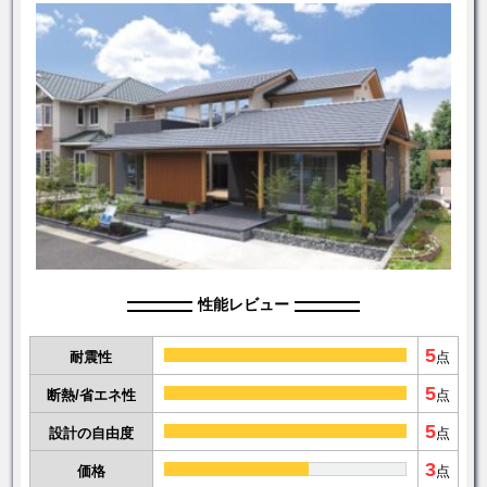
性能レビュー
5
耐震性
点
5
断熱/省エネ性
点
5
設計の自由度
点
3
価格
点