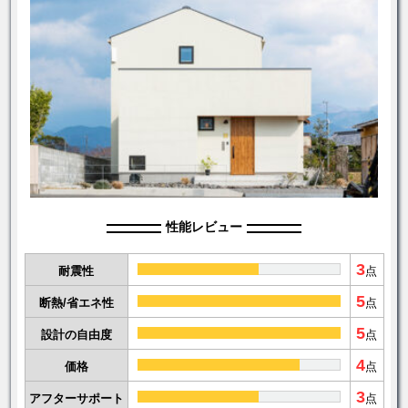
性能レビュー
3
耐震性
点
5
断熱/省エネ性
点
5
設計の自由度
点
4
価格
点
3
アフターサポート
点