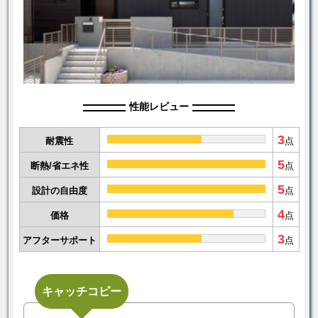
性能レビュー
3
耐震性
点
5
断熱/省エネ性
点
5
設計の自由度
点
4
価格
点
3
アフターサポート
点
キャッチコピー