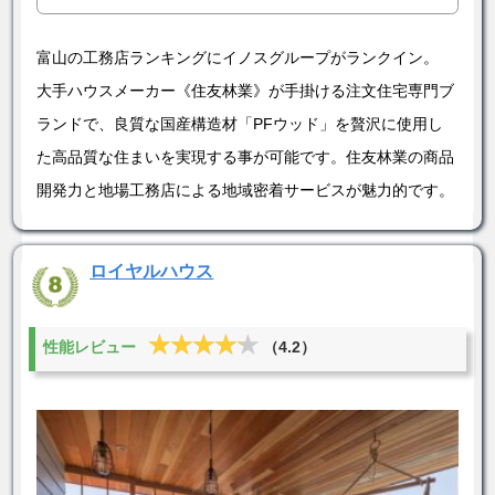
富山の工務店ランキングにイノスグループがランクイン。
大手ハウスメーカー《住友林業》が手掛ける注文住宅専門ブ
ランドで、良質な国産構造材「PFウッド」を贅沢に使用し
た高品質な住まいを実現する事が可能です。住友林業の商品
開発力と地場工務店による地域密着サービスが魅力的です。
ロイヤルハウス
★★★★★
★★★★★
性能レビュー
（4.2）