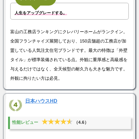
人生をアップグレードする。
富山の工務店ランキングにクレバリーホームがランクイン。
全国フランチャイズ展開しており、150店舗超の工務店が加
盟している人気注文住宅ブランドです。最大の特徴は「外壁
タイル」が標準装備されている点。外観に重厚感と高級感を
与えるだけではなく、全天候型の耐久力も大きな魅力です。
外観に拘りたい方は必見。
日本ハウスHD
★★★★★
★★★★★
性能レビュー
（4.6）