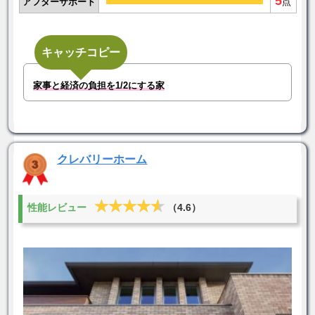
5
アフターサポート
点
キャッチコピー
家事と経済の負担を1/2にする家
クレバリーホーム
★★★★★
★★★★★
性能レビュー
（4.6）