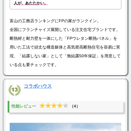
人が、あたたかい。
富山の工務店ランキングにFPの家がランクイン。
全国にフランチャイズ展開している注文住宅ブランドです。
断熱材と耐力壁を一体にした「FPウレタン断熱パネル」を
用いた工法で頑丈な構造躯体と高気密高断熱住宅を容易に実
現、「結露しない家」として「無結露50年保証」を用意して
いる点も要チェックです。
コラボハウス
★★★★★
★★★★★
性能レビュー
（4）