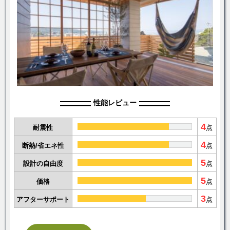
性能レビュー
4
耐震性
点
4
断熱/省エネ性
点
5
設計の自由度
点
5
価格
点
3
アフターサポート
点