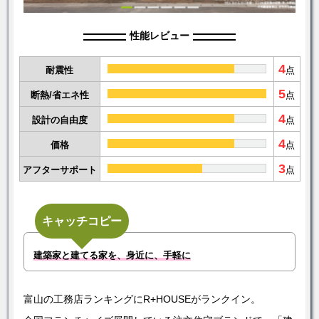
性能レビュー
4
耐震性
点
5
断熱/省エネ性
点
4
設計の自由度
点
4
価格
点
3
アフターサポート
点
キャッチコピー
建築家と建てる家を、身近に、手軽に
富山の工務店ランキングにR+HOUSEがランクイン。