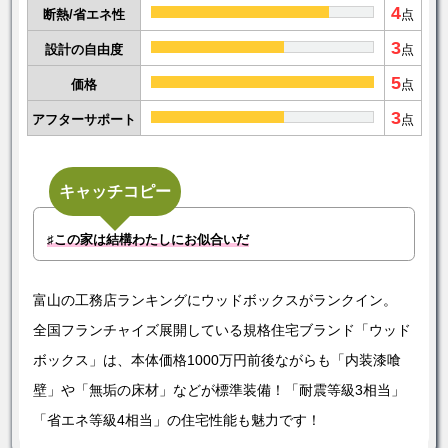
4
断熱/省エネ性
点
3
設計の自由度
点
5
価格
点
3
アフターサポート
点
キャッチコピー
♯この家は結構わたしにお似合いだ
富山の工務店ランキングにウッドボックスがランクイン。
全国フランチャイズ展開している規格住宅ブランド「ウッド
ボックス」は、本体価格1000万円前後ながらも「内装漆喰
壁」や「無垢の床材」などが標準装備！「耐震等級3相当」
「省エネ等級4相当」の住宅性能も魅力です！