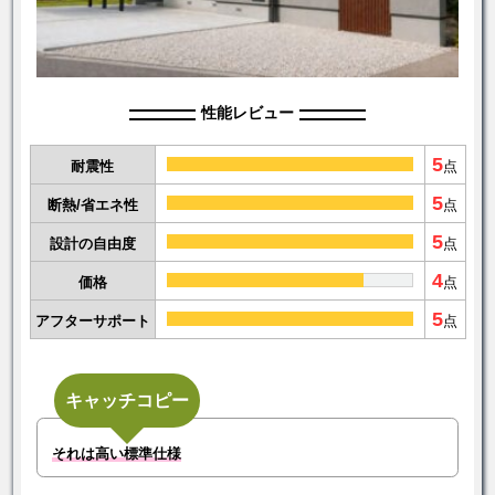
性能レビュー
5
耐震性
点
5
断熱/省エネ性
点
5
設計の自由度
点
4
価格
点
5
アフターサポート
点
キャッチコピー
それは高い標準仕様