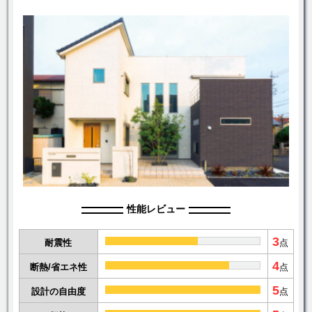
性能レビュー
3
耐震性
点
4
断熱/省エネ性
点
5
設計の自由度
点