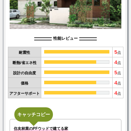
性能レビュー
5
耐震性
点
4
断熱/省エネ性
点
5
設計の自由度
点
4
価格
点
4
アフターサポート
点
キャッチコピー
住友林業のPFウッドで建てる家