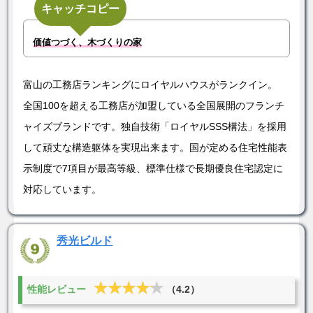
キャッチコピー
価値つづく、木づくりの家
富山の工務店ランキングにロイヤルハウスがランクイン。
全国100を超える工務店が加盟している全国展開のフランチ
ャイズブランドです。独自技術「ロイヤルSSS構法」を採用
して頑丈な構造躯体を実現出来ます。国が定める住宅性能表
示制度で7項目が最高等級、標準仕様で長期優良住宅認定に
対応しています。
秀光ビルド
★★★★★
★★★★★
性能レビュー
（4.2）