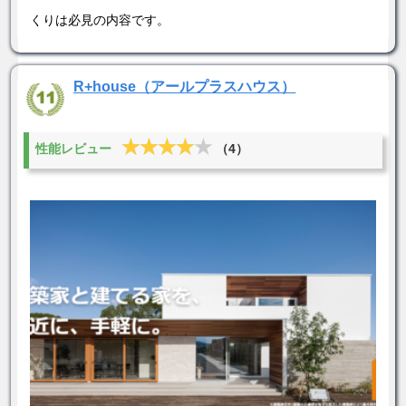
くりは必見の内容です。
R+house（アールプラスハウス）
★★★★★
★★★★★
性能レビュー
（4）