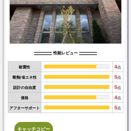
性能レビュー
4
耐震性
点
5
断熱/省エネ性
点
5
設計の自由度
点
4
価格
点
5
アフターサポート
点
キャッチコピー