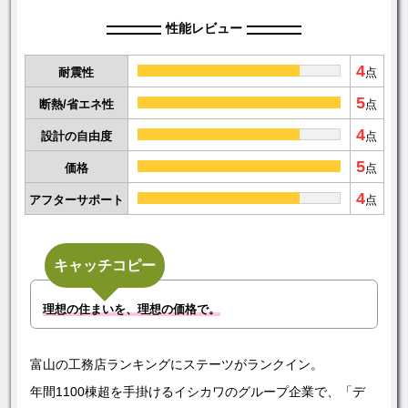
性能レビュー
4
耐震性
点
5
断熱/省エネ性
点
4
設計の自由度
点
5
価格
点
4
アフターサポート
点
キャッチコピー
理想の住まいを、理想の価格で。
富山の工務店ランキングにステーツがランクイン。
年間1100棟超を手掛けるイシカワのグループ企業で、「デ