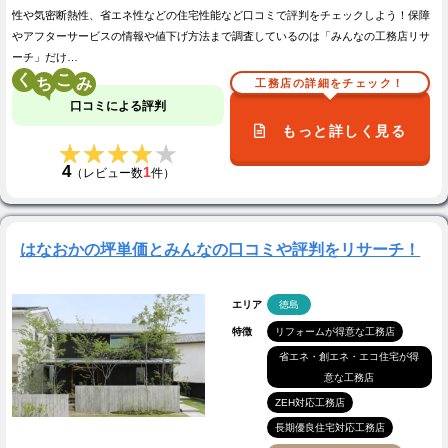
性や気密断熱性、省エネ性などの住宅性能など口コミで評判をチェックしよう！保障
やアフターサービスの情報や値下げ方法まで調査しているのは「みんなの工務店リサ
ーチ」だけ…
く
こ
工務店の詳細をチェック！
口コミによる評判
もっと詳しく見る
★★★★★
★★★★★
4
1
（レビュー数
件）
はなおかの坪単価とみんなの口コミや評判をリサーチ！
エリア
徳島
特徴
リフォームが得意な工務店
省エネ・創エネ・エコ住宅が得
意な工務店
ZEH対応工務店
長期優良住宅対応工務店