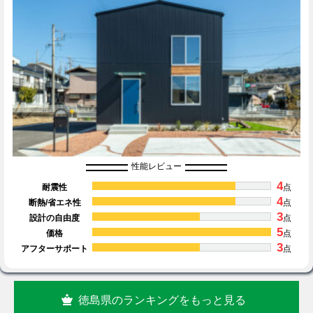
性能レビュー
4
耐震性
点
4
断熱/省エネ性
点
3
設計の自由度
点
5
価格
点
3
アフターサポート
点
徳島県のランキングをもっと見る