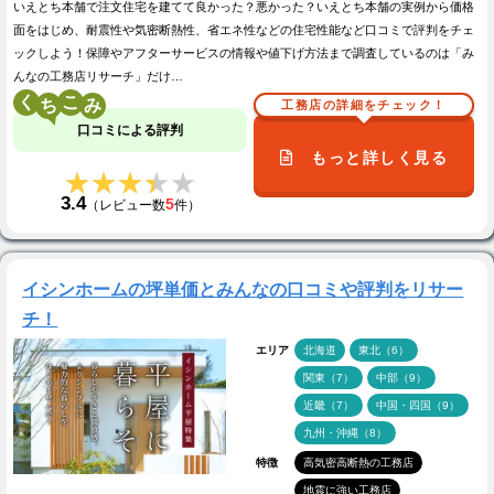
いえとち本舗で注文住宅を建てて良かった？悪かった？いえとち本舗の実例から価格
面をはじめ、耐震性や気密断熱性、省エネ性などの住宅性能など口コミで評判をチェ
ックしよう！保障やアフターサービスの情報や値下げ方法まで調査しているのは「み
んなの工務店リサーチ」だけ…
く
こ
工務店の詳細をチェック！
口コミによる評判
もっと詳しく見る
★★★★★
★★★★★
3.4
5
（レビュー数
件）
イシンホームの坪単価とみんなの口コミや評判をリサー
チ！
エリア
北海道
東北（6）
関東（7）
中部（9）
近畿（7）
中国・四国（9）
九州・沖縄（8）
特徴
高気密高断熱の工務店
地震に強い工務店