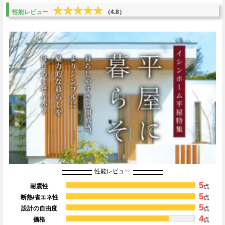
★★★★★
★★★★★
性能レビュー
（4.8）
性能レビュー
5
耐震性
点
5
断熱/省エネ性
点
5
設計の自由度
点
4
価格
点