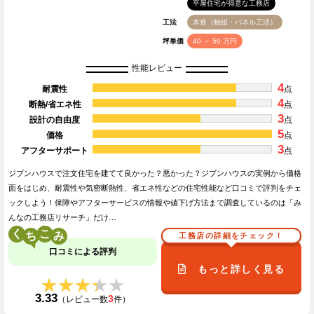
平屋住宅が得意な工務店
工法
木造（軸組・パネル工法）
坪単価
40 ～ 50 万円
性能レビュー
4
耐震性
点
4
断熱/省エネ性
点
3
設計の自由度
点
5
価格
点
3
アフターサポート
点
ジブンハウスで注文住宅を建てて良かった？悪かった？ジブンハウスの実例から価格
面をはじめ、耐震性や気密断熱性、省エネ性などの住宅性能など口コミで評判をチェ
ックしよう！保障やアフターサービスの情報や値下げ方法まで調査しているのは「み
んなの工務店リサーチ」だけ…
く
こ
工務店の詳細をチェック！
口コミによる評判
もっと詳しく見る
★★★★★
★★★★★
3.33
3
（レビュー数
件）