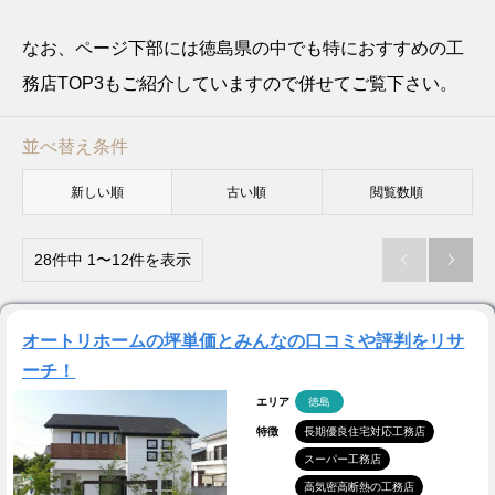
なお、ページ下部には徳島県の中でも特におすすめの工
務店TOP3もご紹介していますので併せてご覧下さい。
並べ替え条件
新しい順
古い順
閲覧数順
28件中 1〜12件を表示


オートリホームの坪単価とみんなの口コミや評判をリサ
ーチ！
エリア
徳島
特徴
長期優良住宅対応工務店
スーパー工務店
高気密高断熱の工務店