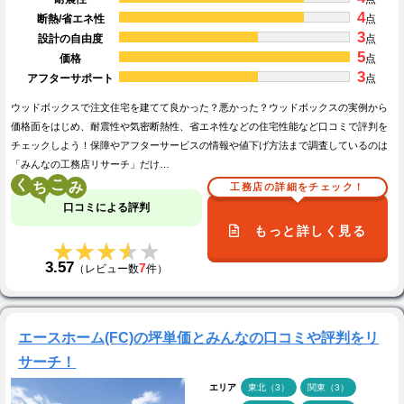
4
断熱/省エネ性
点
3
設計の自由度
点
5
価格
点
3
アフターサポート
点
ウッドボックスで注文住宅を建てて良かった？悪かった？ウッドボックスの実例から
価格面をはじめ、耐震性や気密断熱性、省エネ性などの住宅性能など口コミで評判を
チェックしよう！保障やアフターサービスの情報や値下げ方法まで調査しているのは
「みんなの工務店リサーチ」だけ…
く
こ
工務店の詳細をチェック！
口コミによる評判
もっと詳しく見る
★★★★★
★★★★★
3.57
7
（レビュー数
件）
エースホーム(FC)の坪単価とみんなの口コミや評判をリ
サーチ！
エリア
東北（3）
関東（3）