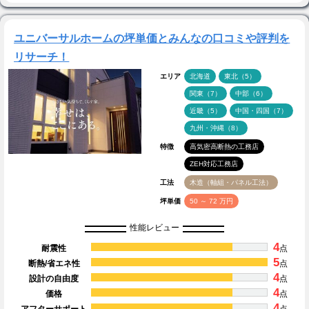
ユニバーサルホームの坪単価とみんなの口コミや評判を
リサーチ！
エリア
北海道
東北（5）
関東（7）
中部（6）
近畿（5）
中国・四国（7）
九州・沖縄（8）
特徴
高気密高断熱の工務店
ZEH対応工務店
工法
木造（軸組・パネル工法）
坪単価
50 ～ 72 万円
性能レビュー
4
耐震性
点
5
断熱/省エネ性
点
4
設計の自由度
点
4
価格
点
4
アフターサポート
点