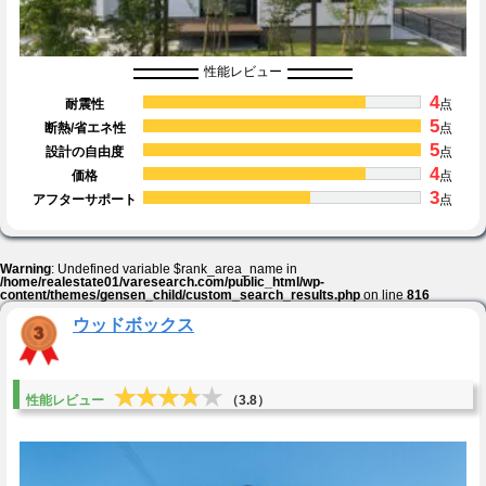
性能レビュー
4
耐震性
点
5
断熱/省エネ性
点
5
設計の自由度
点
4
価格
点
3
アフターサポート
点
Warning
: Undefined variable $rank_area_name in
/home/realestate01/varesearch.com/public_html/wp-
content/themes/gensen_child/custom_search_results.php
on line
816
ウッドボックス
★★★★★
★★★★★
性能レビュー
（3.8）