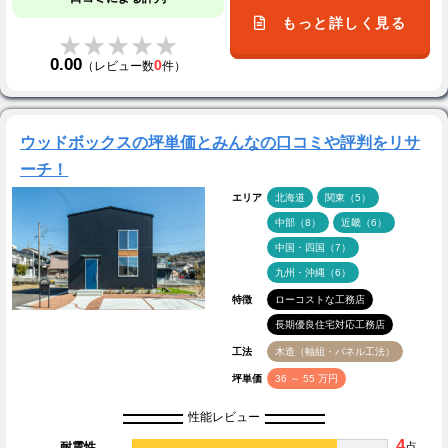
もっと詳しく見る
★★★★★
★★★★★
0.00
0
（レビュー数
件）
ウッドボックスの坪単価とみんなの口コミや評判をリサ
ーチ！
エリア
北海道
関東（5）
中部（8）
近畿（6）
中国・四国（7）
九州・沖縄（6）
特徴
ローコストな工務店
長期優良住宅対応工務店
工法
木造（軸組・パネル工法）
坪単価
36 ～ 55 万円
性能レビュー
4
耐震性
点