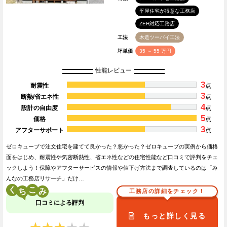
平屋住宅が得意な工務店
ZEH対応工務店
工法
木造ツーバイ工法
坪単価
35 ～ 55 万円
性能レビュー
3
耐震性
点
3
断熱/省エネ性
点
4
設計の自由度
点
5
価格
点
3
アフターサポート
点
ゼロキューブで注文住宅を建てて良かった？悪かった？ゼロキューブの実例から価格
面をはじめ、耐震性や気密断熱性、省エネ性などの住宅性能など口コミで評判をチェ
ックしよう！保障やアフターサービスの情報や値下げ方法まで調査しているのは「み
んなの工務店リサーチ」だけ…
く
こ
工務店の詳細をチェック！
口コミによる評判
もっと詳しく見る