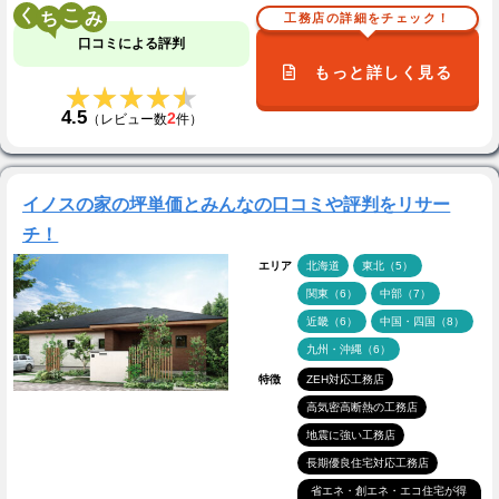
く
こ
工務店の詳細をチェック！
口コミによる評判
もっと詳しく見る
★★★★★
★★★★★
4.5
2
（レビュー数
件）
イノスの家の坪単価とみんなの口コミや評判をリサー
チ！
エリア
北海道
東北（5）
関東（6）
中部（7）
近畿（6）
中国・四国（8）
九州・沖縄（6）
特徴
ZEH対応工務店
高気密高断熱の工務店
地震に強い工務店
長期優良住宅対応工務店
省エネ・創エネ・エコ住宅が得