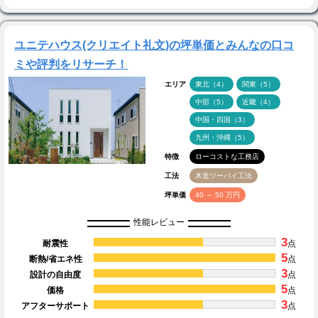
ユニテハウス(クリエイト礼文)の坪単価とみんなの口コ
ミや評判をリサーチ！
エリア
東北（4）
関東（5）
中部（5）
近畿（4）
中国・四国（3）
九州・沖縄（5）
特徴
ローコストな工務店
工法
木造ツーバイ工法
坪単価
40 ～ 50 万円
性能レビュー
3
耐震性
点
5
断熱/省エネ性
点
3
設計の自由度
点
5
価格
点
3
アフターサポート
点