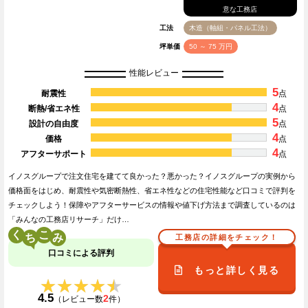
意な工務店
工法
木造（軸組・パネル工法）
坪単価
50 ～ 75 万円
性能レビュー
5
耐震性
点
4
断熱/省エネ性
点
5
設計の自由度
点
4
価格
点
4
アフターサポート
点
イノスグループで注文住宅を建てて良かった？悪かった？イノスグループの実例から
価格面をはじめ、耐震性や気密断熱性、省エネ性などの住宅性能など口コミで評判を
チェックしよう！保障やアフターサービスの情報や値下げ方法まで調査しているのは
「みんなの工務店リサーチ」だけ…
く
こ
工務店の詳細をチェック！
口コミによる評判
もっと詳しく見る
★★★★★
★★★★★
4.5
2
（レビュー数
件）