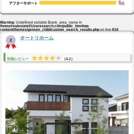
5
アフターサポート
点
Warning
: Undefined variable $rank_area_name in
/home/realestate01/varesearch.com/public_html/wp-
content/themes/gensen_child/custom_search_results.php
on line
816
オートリホーム
★★★★★
★★★★★
性能レビュー
（4.2）