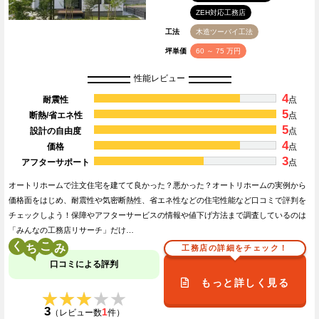
ZEH対応工務店
工法
木造ツーバイ工法
坪単価
60 ～ 75 万円
性能レビュー
4
耐震性
点
5
断熱/省エネ性
点
5
設計の自由度
点
4
価格
点
3
アフターサポート
点
オートリホームで注文住宅を建てて良かった？悪かった？オートリホームの実例から
価格面をはじめ、耐震性や気密断熱性、省エネ性などの住宅性能など口コミで評判を
チェックしよう！保障やアフターサービスの情報や値下げ方法まで調査しているのは
「みんなの工務店リサーチ」だけ…
く
こ
工務店の詳細をチェック！
口コミによる評判
もっと詳しく見る
★★★★★
★★★★★
3
1
（レビュー数
件）