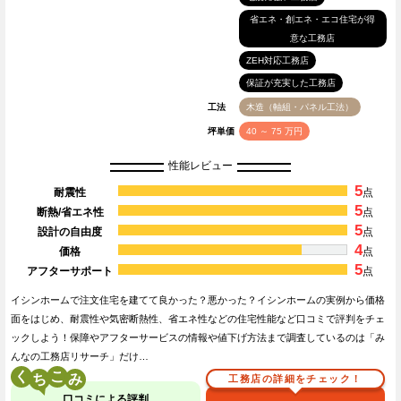
省エネ・創エネ・エコ住宅が得
意な工務店
ZEH対応工務店
保証が充実した工務店
工法
木造（軸組・パネル工法）
坪単価
40 ～ 75 万円
性能レビュー
5
耐震性
点
5
断熱/省エネ性
点
5
設計の自由度
点
4
価格
点
5
アフターサポート
点
イシンホームで注文住宅を建てて良かった？悪かった？イシンホームの実例から価格
面をはじめ、耐震性や気密断熱性、省エネ性などの住宅性能など口コミで評判をチェ
ックしよう！保障やアフターサービスの情報や値下げ方法まで調査しているのは「み
んなの工務店リサーチ」だけ…
く
こ
工務店の詳細をチェック！
口コミによる評判