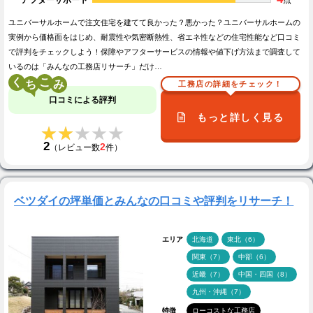
ユニバーサルホームで注文住宅を建てて良かった？悪かった？ユニバーサルホームの
実例から価格面をはじめ、耐震性や気密断熱性、省エネ性などの住宅性能など口コミ
で評判をチェックしよう！保障やアフターサービスの情報や値下げ方法まで調査して
いるのは「みんなの工務店リサーチ」だけ…
く
こ
工務店の詳細をチェック！
口コミによる評判
もっと詳しく見る
★★★★★
★★★★★
2
2
（レビュー数
件）
ベツダイの坪単価とみんなの口コミや評判をリサーチ！
エリア
北海道
東北（6）
関東（7）
中部（6）
近畿（7）
中国・四国（8）
九州・沖縄（7）
特徴
ローコストな工務店