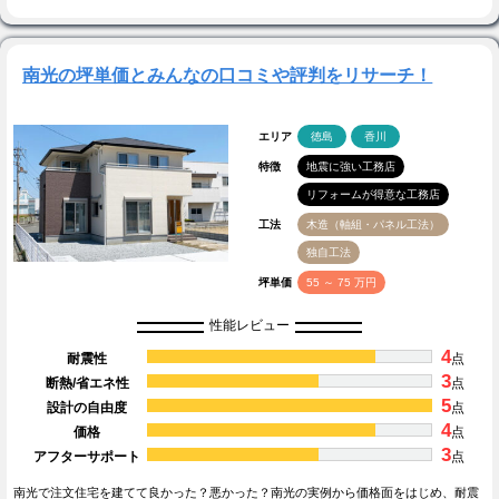
南光の坪単価とみんなの口コミや評判をリサーチ！
エリア
徳島
香川
特徴
地震に強い工務店
リフォームが得意な工務店
工法
木造（軸組・パネル工法）
独自工法
坪単価
55 ～ 75 万円
性能レビュー
4
耐震性
点
3
断熱/省エネ性
点
5
設計の自由度
点
4
価格
点
3
アフターサポート
点
南光で注文住宅を建てて良かった？悪かった？南光の実例から価格面をはじめ、耐震