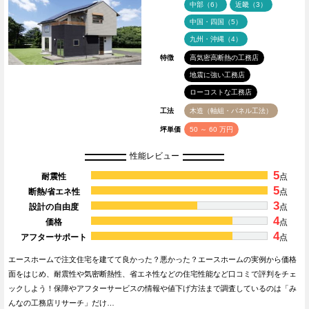
中部（6）
近畿（3）
中国・四国（5）
九州・沖縄（4）
特徴
高気密高断熱の工務店
地震に強い工務店
ローコストな工務店
工法
木造（軸組・パネル工法）
坪単価
50 ～ 60 万円
性能レビュー
5
耐震性
点
5
断熱/省エネ性
点
3
設計の自由度
点
4
価格
点
4
アフターサポート
点
エースホームで注文住宅を建てて良かった？悪かった？エースホームの実例から価格
面をはじめ、耐震性や気密断熱性、省エネ性などの住宅性能など口コミで評判をチェ
ックしよう！保障やアフターサービスの情報や値下げ方法まで調査しているのは「み
んなの工務店リサーチ」だけ…