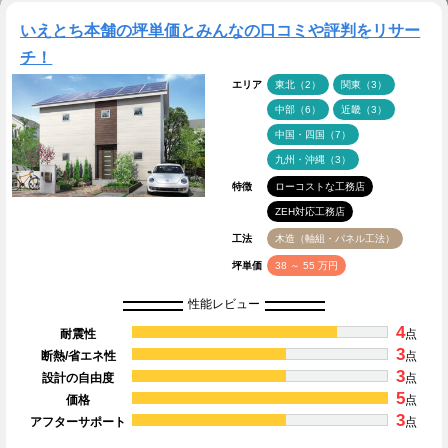
いえとち本舗の坪単価とみんなの口コミや評判をリサー
チ！
エリア
東北（2）
関東（3）
中部（6）
近畿（3）
中国・四国（7）
九州・沖縄（3）
特徴
ローコストな工務店
ZEH対応工務店
工法
木造（軸組・パネル工法）
坪単価
38 ～ 55 万円
性能レビュー
4
耐震性
点
3
断熱/省エネ性
点
3
設計の自由度
点
5
価格
点
3
アフターサポート
点