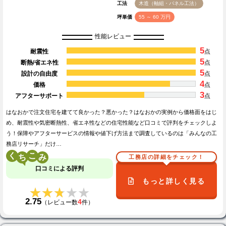
工法
木造（軸組・パネル工法）
坪単価
55 ～ 60 万円
性能レビュー
5
耐震性
点
5
断熱/省エネ性
点
5
設計の自由度
点
4
価格
点
3
アフターサポート
点
はなおかで注文住宅を建てて良かった？悪かった？はなおかの実例から価格面をはじ
め、耐震性や気密断熱性、省エネ性などの住宅性能など口コミで評判をチェックしよ
う！保障やアフターサービスの情報や値下げ方法まで調査しているのは「みんなの工
務店リサーチ」だけ…
く
こ
工務店の詳細をチェック！
口コミによる評判
もっと詳しく見る
★★★★★
★★★★★
2.75
4
（レビュー数
件）