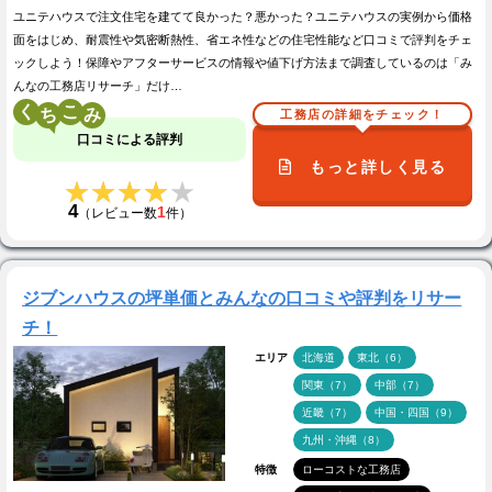
ユニテハウスで注文住宅を建てて良かった？悪かった？ユニテハウスの実例から価格
面をはじめ、耐震性や気密断熱性、省エネ性などの住宅性能など口コミで評判をチェ
ックしよう！保障やアフターサービスの情報や値下げ方法まで調査しているのは「み
んなの工務店リサーチ」だけ…
く
こ
工務店の詳細をチェック！
口コミによる評判
もっと詳しく見る
★★★★★
★★★★★
4
1
（レビュー数
件）
ジブンハウスの坪単価とみんなの口コミや評判をリサー
チ！
エリア
北海道
東北（6）
関東（7）
中部（7）
近畿（7）
中国・四国（9）
九州・沖縄（8）
特徴
ローコストな工務店