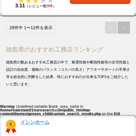
★★★★★
★★★★★
3.11
9
（レビュー数
件）
28件中 1〜12件を表示


徳島県のおすすめ工務店ランキング
徳島県の数あるおすすめ工務店の中で、耐震性能や断熱性能等の住宅性能と
設計の自由度、価格のバランス（コスパの良さ）アフターサポートの手厚さ
等を総合的に判断をした結果、特におすすめのが出来るTOP3をご紹介した
いと思います。
Warning
: Undefined variable $rank_area_name in
/home/realestate01/varesearch.com/public_html/wp-
content/themes/gensen_child/custom_search_results.php
on line
816
イシンホーム