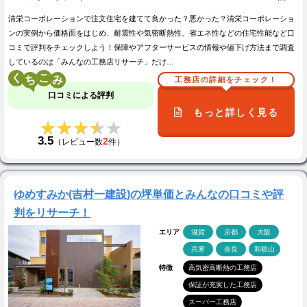
清栄コーポレーションで注文住宅を建てて良かった？悪かった？清栄コーポレーショ
ンの実例から価格面をはじめ、耐震性や気密断熱性、省エネ性などの住宅性能など口
コミで評判をチェックしよう！保障やアフターサービスの情報や値下げ方法まで調査
しているのは「みんなの工務店リサーチ」だけ…
く
こ
工務店の詳細をチェック！
口コミによる評判
もっと詳しく見る
★★★★★
★★★★★
3.5
2
（レビュー数
件）
ゆめすみか(吉村一建設)の坪単価とみんなの口コミや評
判をリサーチ！
エリア
滋賀
京都
大阪
兵庫
奈良
和歌山
特徴
高気密高断熱の工務店
保証が充実した工務店
スーパー工務店