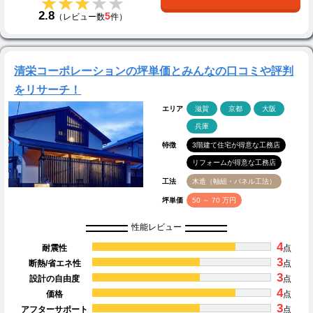
★★★★★
★★★★★
2.8
5
（レビュー数
件）
清栄コーポレーションの坪単価とみんなの口コミや評判
をリサーチ！
エリア
滋賀
京都
大阪
兵庫
特徴
3階建て住宅が得意な工務店
リフォームが得意な工務店
工法
木造（軸組・パネル工法）
坪単価
50 ～ 70 万円
性能レビュー
4
耐震性
点
3
断熱/省エネ性
点
3
設計の自由度
点
4
価格
点
3
アフターサポート
点