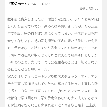
『
高栄ホーム
』へのコメント
最低な営業マン
数年前に購入しましたが、増設予定は無い、少なくとも5年は
しないと言っていて少し高めな端を買いましたが、たった三
年で増設。家の前も抜け道になってしまい、子供達も目を離
せなくなります。その旨を増設の案内に来た営業につたえる
も、予定はないと話していた営業マンから連絡はなく、せめ
て裏の土地を買い取らせてくれと伝えるも建築条件ありしか
不可とのこと。売ってしまえば在住者のことは一切考えない
会社なんだなと思いました。
家のクオリティもコーキングや巾木のチェックも甘く、アン
テナ工事も追加で入れていたのに忘れてる始末。手直しも雑
く汚くて自分でやり直しました。(年1のメンテナンスも、御
社都合で振り回されて挙句予定合わないし大丈夫ですとゆう
と保証効かなくなると脅され泣く泣く休み取る始末)正直残