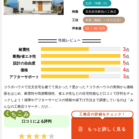
九州・沖縄（3）
特徴
高気密高断熱の工務店
工法
木造（軸組・パネル工法）
坪単価
50 ～ 60 万円
性能レビュー
3
耐震性
点
5
断熱/省エネ性
点
5
設計の自由度
点
4
価格
点
3
アフターサポート
点
コラボハウスで注文住宅を建てて良かった？悪かった？コラボハウスの実例から価格
面をはじめ、耐震性や気密断熱性、省エネ性などの住宅性能など口コミで評判をチェ
ックしよう！保障やアフターサービスの情報や値下げ方法まで調査しているのは「み
んなの工務店リサーチ」だけ…
く
こ
工務店の詳細をチェック！
口コミによる評判
もっと詳しく見る
★★★★★
★★★★★