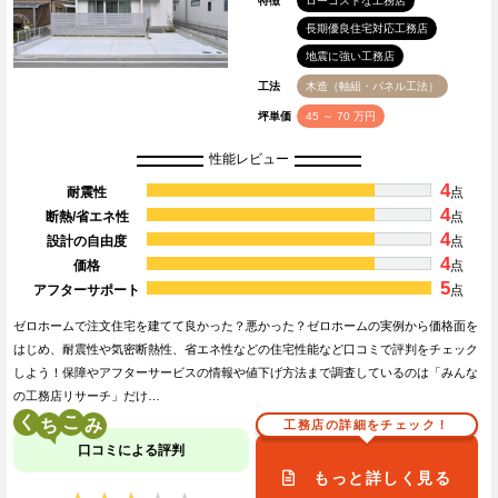
特徴
ローコストな工務店
長期優良住宅対応工務店
地震に強い工務店
工法
木造（軸組・パネル工法）
坪単価
45 ～ 70 万円
性能レビュー
4
耐震性
点
4
断熱/省エネ性
点
4
設計の自由度
点
4
価格
点
5
アフターサポート
点
ゼロホームで注文住宅を建てて良かった？悪かった？ゼロホームの実例から価格面を
はじめ、耐震性や気密断熱性、省エネ性などの住宅性能など口コミで評判をチェック
しよう！保障やアフターサービスの情報や値下げ方法まで調査しているのは「みんな
の工務店リサーチ」だけ…
く
こ
工務店の詳細をチェック！
口コミによる評判
もっと詳しく見る