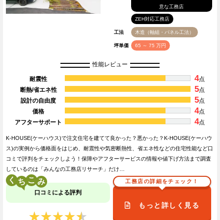
意な工務店
ZEH対応工務店
工法
木造（軸組・パネル工法）
坪単価
65 ～ 75 万円
性能レビュー
4
耐震性
点
5
断熱/省エネ性
点
5
設計の自由度
点
4
価格
点
4
アフターサポート
点
K-HOUSE(ケーハウス)で注文住宅を建てて良かった？悪かった？K-HOUSE(ケーハウ
ス)の実例から価格面をはじめ、耐震性や気密断熱性、省エネ性などの住宅性能など口
コミで評判をチェックしよう！保障やアフターサービスの情報や値下げ方法まで調査
しているのは「みんなの工務店リサーチ」だけ…
く
こ
工務店の詳細をチェック！
口コミによる評判
もっと詳しく見る
★★★★★
★★★★★