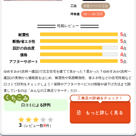
工法
木造ツーバイ工法
坪単価
50 ～ 65 万円
性能レビュー
5
耐震性
点
5
断熱/省エネ性
点
4
設計の自由度
点
4
価格
点
5
アフターサポート
点
ゆめすみか(吉村一建設)で注文住宅を建てて良かった？悪かった？ゆめすみか(吉村一
建設)の実例から価格面をはじめ、耐震性や気密断熱性、省エネ性などの住宅性能など
口コミで評判をチェックしよう！保障やアフターサービスの情報や値下げ方法まで調
査しているのは「みんなの工務店リサーチ」だけ…
く
こ
工務店の詳細をチェック！
口コミによる評判
もっと詳しく見る
★★★★★
★★★★★
3
8
（レビュー数
件）