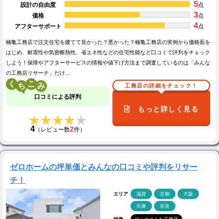
5
設計の自由度
点
3
価格
点
4
アフターサポート
点
楠亀工務店で注文住宅を建てて良かった？悪かった？楠亀工務店の実例から価格面を
はじめ、耐震性や気密断熱性、省エネ性などの住宅性能など口コミで評判をチェック
しよう！保障やアフターサービスの情報や値下げ方法まで調査しているのは「みんな
の工務店リサーチ」だけ…
く
こ
工務店の詳細をチェック！
口コミによる評判
もっと詳しく見る
★★★★★
★★★★★
4
2
（レビュー数
件）
ゼロホームの坪単価とみんなの口コミや評判をリサー
チ！
エリア
滋賀
京都
大阪
兵庫
奈良