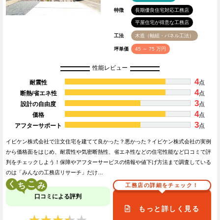
特徴
長期優良住宅対応工務店
平屋住宅が得意な工務店
工法
木造（軸組・パネル工法）
坪単価
45 ～ 75 万円
性能レビュー
4
耐震性
点
4
断熱/省エネ性
点
3
設計の自由度
点
4
価格
点
3
アフターサポート
点
イビケン株式会社で注文住宅を建てて良かった？悪かった？イビケン株式会社の実例
から価格面をはじめ、耐震性や気密断熱性、省エネ性などの住宅性能など口コミで評
判をチェックしよう！保障やアフターサービスの情報や値下げ方法まで調査している
のは「みんなの工務店リサーチ」だけ…
く
こ
工務店の詳細をチェック！
口コミによる評判
もっと詳しく見る
★★★★★
★★★★★