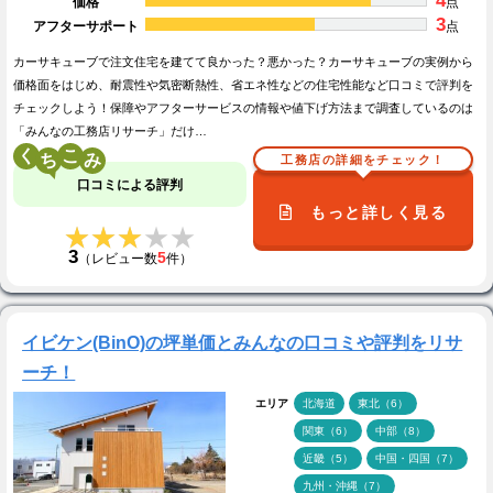
4
価格
点
3
アフターサポート
点
カーサキューブで注文住宅を建てて良かった？悪かった？カーサキューブの実例から
価格面をはじめ、耐震性や気密断熱性、省エネ性などの住宅性能など口コミで評判を
チェックしよう！保障やアフターサービスの情報や値下げ方法まで調査しているのは
「みんなの工務店リサーチ」だけ…
く
こ
工務店の詳細をチェック！
口コミによる評判
もっと詳しく見る
★★★★★
★★★★★
3
5
（レビュー数
件）
イビケン(BinO)の坪単価とみんなの口コミや評判をリサ
ーチ！
エリア
北海道
東北（6）
関東（6）
中部（8）
近畿（5）
中国・四国（7）
九州・沖縄（7）