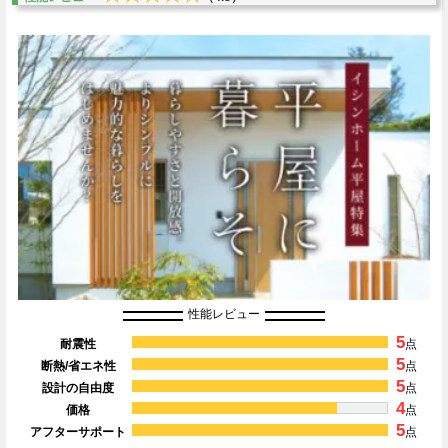
性能レビュー
5
耐震性
点
5
断熱/省エネ性
点
5
設計の自由度
点
4
価格
点
5
アフターサポート
点