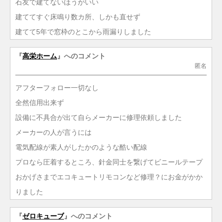
石友で建てないほうがいい
建ててすぐ床鳴り数カ所、しかも直せず
建てて5年で窓枠のとこから雨漏りしました
『
高栄ホーム
』へのコメント
匿名
アフターフォロー一切なし
全然信用出来ず
設備に不具合が出て自らメーカーに修理依頼しました
メーカーの人が言うには
電気配線が素人がしたかのような酷い配線
プロなら圧着するところ、針金同士を繋げてビニールテープ
おかげさまでエコキュートリモコンなど修理？にお金がかか
りました
『
ゼロキューブ
』へのコメント