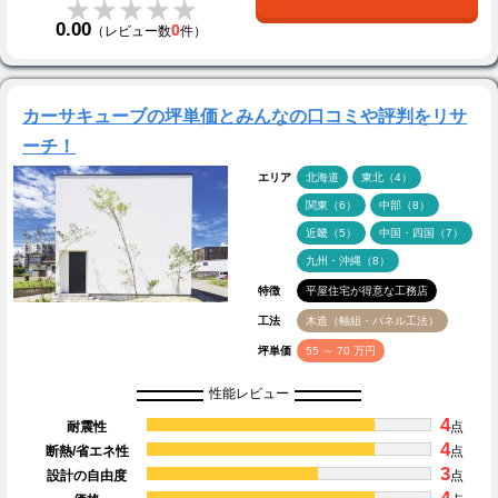
★★★★★
★★★★★
0.00
0
（レビュー数
件）
カーサキューブの坪単価とみんなの口コミや評判をリサ
ーチ！
エリア
北海道
東北（4）
関東（6）
中部（8）
近畿（5）
中国・四国（7）
九州・沖縄（8）
特徴
平屋住宅が得意な工務店
工法
木造（軸組・パネル工法）
坪単価
55 ～ 70 万円
性能レビュー
4
耐震性
点
4
断熱/省エネ性
点
3
設計の自由度
点