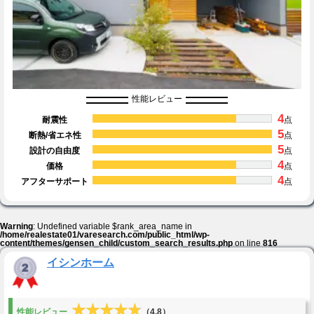
性能レビュー
4
耐震性
点
5
断熱/省エネ性
点
5
設計の自由度
点
4
価格
点
4
アフターサポート
点
Warning
: Undefined variable $rank_area_name in
/home/realestate01/varesearch.com/public_html/wp-
content/themes/gensen_child/custom_search_results.php
on line
816
イシンホーム
★★★★★
★★★★★
性能レビュー
（4.8）