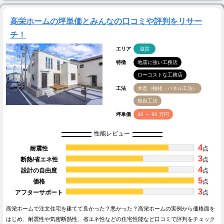
高栄ホームの坪単価とみんなの口コミや評判をリサー
チ！
エリア
滋賀
特徴
地震に強い工務店
ローコストな工務店
工法
木造（軸組・パネル工法）
独自工法
坪単価
40 ～ 60 万円
性能レビュー
4
耐震性
点
3
断熱/省エネ性
点
4
設計の自由度
点
5
価格
点
3
アフターサポート
点
高栄ホームで注文住宅を建てて良かった？悪かった？高栄ホームの実例から価格面を
はじめ、耐震性や気密断熱性、省エネ性などの住宅性能など口コミで評判をチェック