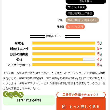
意な工務店
ZEH対応工務店
保証が充実した工務店
工法
木造（軸組・パネル工法）
坪単価
40 ～ 75 万円
性能レビュー
5
耐震性
点
5
断熱/省エネ性
点
5
設計の自由度
点
4
価格
点
5
アフターサポート
点
イシンホームで注文住宅を建てて良かった？悪かった？イシンホームの実例から価格
面をはじめ、耐震性や気密断熱性、省エネ性などの住宅性能など口コミで評判をチェ
ックしよう！保障やアフターサービスの情報や値下げ方法まで調査しているのは「み
んなの工務店リサーチ」だけ…
く
こ
工務店の詳細をチェック！
口コミによる評判
もっと詳しく見る