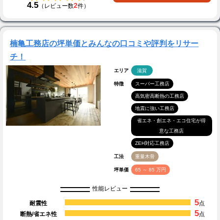
4.5
2
（レビュー数
件）
楠亀工務店の坪単価とみんなの口コミや評判をリサー
チ！
エリア
滋賀
特徴
スーパー工務店
高気密高断熱の工務店
地震に強い工務店
省エネ・創エネ・エコ住宅が得
意な工務店
ZEH対応工務店
工法
重量木骨
坪単価
65 ～ 85 万円
性能レビュー
5
耐震性
点
5
断熱/省エネ性
点