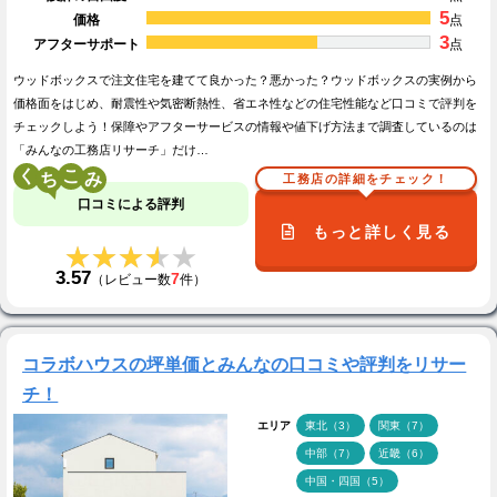
5
価格
点
3
アフターサポート
点
ウッドボックスで注文住宅を建てて良かった？悪かった？ウッドボックスの実例から
価格面をはじめ、耐震性や気密断熱性、省エネ性などの住宅性能など口コミで評判を
チェックしよう！保障やアフターサービスの情報や値下げ方法まで調査しているのは
「みんなの工務店リサーチ」だけ…
く
こ
工務店の詳細をチェック！
口コミによる評判
もっと詳しく見る
★★★★★
★★★★★
3.57
7
（レビュー数
件）
コラボハウスの坪単価とみんなの口コミや評判をリサー
チ！
エリア
東北（3）
関東（7）
中部（7）
近畿（6）
中国・四国（5）