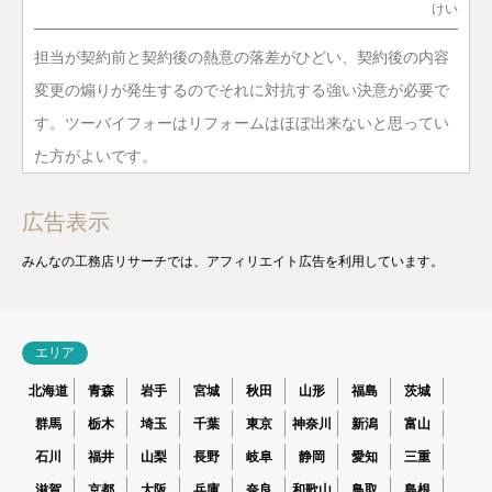
けい
担当が契約前と契約後の熱意の落差がひどい、契約後の内容
変更の煽りが発生するのでそれに対抗する強い決意が必要で
す。ツーバイフォーはリフォームはほぼ出来ないと思ってい
た方がよいです。
広告表示
みんなの工務店リサーチでは、アフィリエイト広告を利用しています。
エリア
北海道
青森
岩手
宮城
秋田
山形
福島
茨城
群馬
栃木
埼玉
千葉
東京
神奈川
新潟
富山
石川
福井
山梨
長野
岐阜
静岡
愛知
三重
滋賀
京都
大阪
兵庫
奈良
和歌山
鳥取
島根