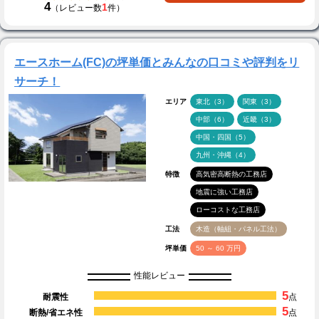
4
1
（レビュー数
件）
エースホーム(FC)の坪単価とみんなの口コミや評判をリ
サーチ！
エリア
東北（3）
関東（3）
中部（6）
近畿（3）
中国・四国（5）
九州・沖縄（4）
特徴
高気密高断熱の工務店
地震に強い工務店
ローコストな工務店
工法
木造（軸組・パネル工法）
坪単価
50 ～ 60 万円
性能レビュー
5
耐震性
点
5
断熱/省エネ性
点