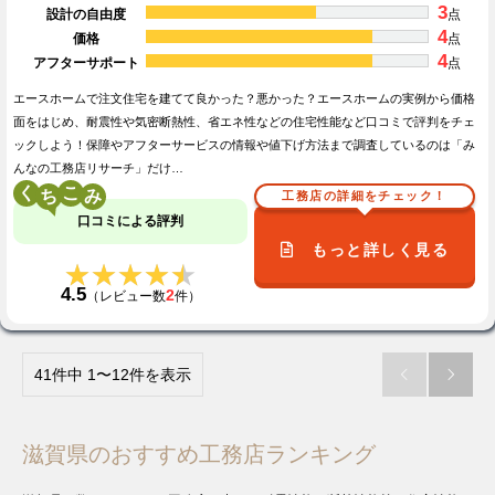
3
設計の自由度
点
4
価格
点
4
アフターサポート
点
エースホームで注文住宅を建てて良かった？悪かった？エースホームの実例から価格
面をはじめ、耐震性や気密断熱性、省エネ性などの住宅性能など口コミで評判をチェ
ックしよう！保障やアフターサービスの情報や値下げ方法まで調査しているのは「み
んなの工務店リサーチ」だけ…
く
こ
工務店の詳細をチェック！
口コミによる評判
もっと詳しく見る
★★★★★
★★★★★
4.5
2
（レビュー数
件）
41件中 1〜12件を表示


滋賀県のおすすめ工務店ランキング