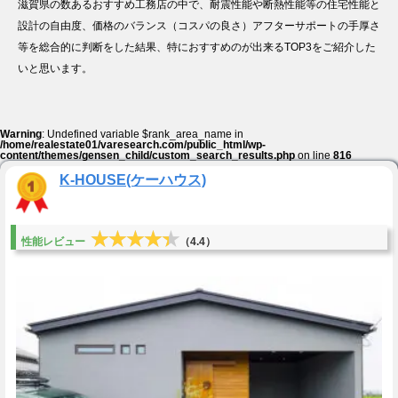
滋賀県の数あるおすすめ工務店の中で、耐震性能や断熱性能等の住宅性能と
設計の自由度、価格のバランス（コスパの良さ）アフターサポートの手厚さ
等を総合的に判断をした結果、特におすすめのが出来るTOP3をご紹介した
いと思います。
Warning
: Undefined variable $rank_area_name in
/home/realestate01/varesearch.com/public_html/wp-
content/themes/gensen_child/custom_search_results.php
on line
816
K-HOUSE(ケーハウス)
★★★★★
★★★★★
性能レビュー
（4.4）