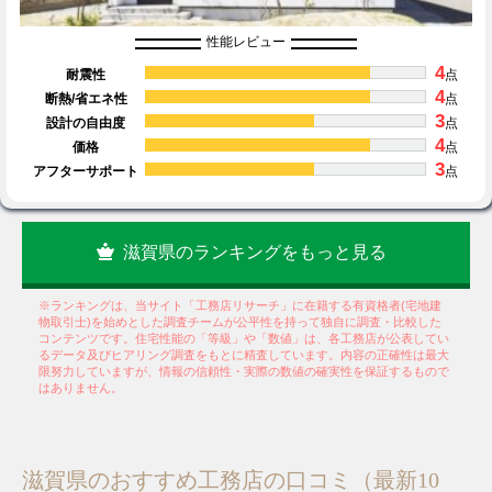
性能レビュー
4
耐震性
点
4
断熱/省エネ性
点
3
設計の自由度
点
4
価格
点
3
アフターサポート
点
滋賀県のランキングをもっと見る
※ランキングは、当サイト「工務店リサーチ」に在籍する有資格者(宅地建
物取引士)を始めとした調査チームが公平性を持って独自に調査・比較した
コンテンツです。住宅性能の「等級」や「数値」は、各工務店が公表してい
るデータ及びヒアリング調査をもとに精査しています。内容の正確性は最大
限努力していますが、情報の信頼性・実際の数値の確実性を保証するもので
はありません。
滋賀県のおすすめ工務店の口コミ（最新10