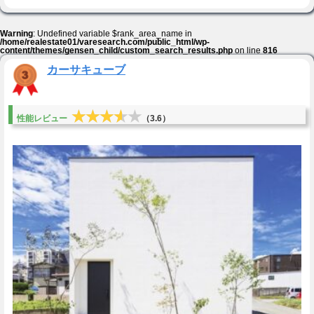
Warning
: Undefined variable $rank_area_name in
/home/realestate01/varesearch.com/public_html/wp-
content/themes/gensen_child/custom_search_results.php
on line
816
カーサキューブ
★★★★★
★★★★★
性能レビュー
（3.6）