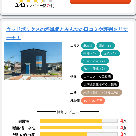
3.43
7
（レビュー数
件）
ウッドボックスの坪単価とみんなの口コミや評判をリサ
ーチ！
エリア
北海道
関東（5）
中部（8）
近畿（6）
中国・四国（7）
九州・沖縄（6）
特徴
ローコストな工務店
長期優良住宅対応工務店
工法
木造（軸組・パネル工法）
坪単価
36 ～ 55 万円
性能レビュー
4
耐震性
点
4
断熱/省エネ性
点
3
設計の自由度
点