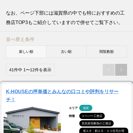
なお、ページ下部には滋賀県の中でも特におすすめの工
務店TOP3もご紹介していますので併せてご覧下さい。
並べ替え条件
新しい順
古い順
閲覧数順
41件中 1〜12件を表示


K-HOUSEの坪単価とみんなの口コミや評判をリサー
チ！
エリア
滋賀
特徴
スーパー工務店
高気密高断熱の工務店
省エネ・創エネ・エコ住宅が得