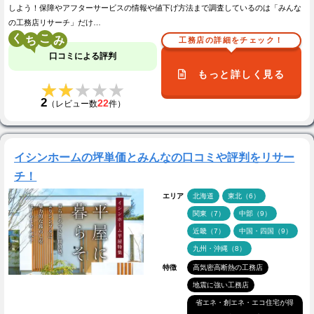
しよう！保障やアフターサービスの情報や値下げ方法まで調査しているのは「みんな
の工務店リサーチ」だけ…
く
こ
工務店の詳細をチェック！
口コミによる評判
もっと詳しく見る
★★★★★
★★★★★
2
22
（レビュー数
件）
イシンホームの坪単価とみんなの口コミや評判をリサー
チ！
エリア
北海道
東北（6）
関東（7）
中部（9）
近畿（7）
中国・四国（9）
九州・沖縄（8）
特徴
高気密高断熱の工務店
地震に強い工務店
省エネ・創エネ・エコ住宅が得