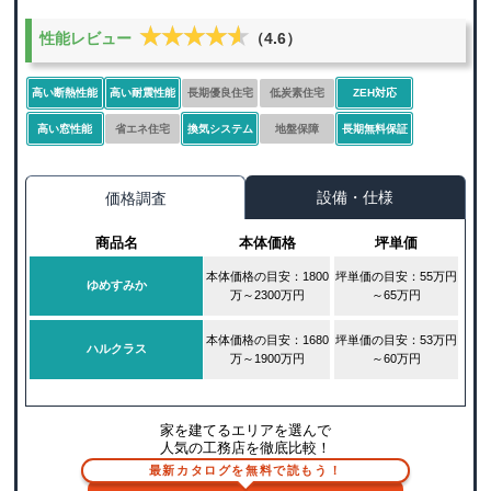
★★★★★
★★★★★
性能レビュー
（4.6）
高い断熱性能
高い耐震性能
長期優良住宅
低炭素住宅
ZEH対応
高い窓性能
省エネ住宅
換気システム
地盤保障
長期無料保証
設備・仕様
価格調査
商品名
本体価格
坪単価
本体価格の目安：1800
坪単価の目安：55万円
ゆめすみか
万～2300万円
～65万円
本体価格の目安：1680
坪単価の目安：53万円
ハルクラス
万～1900万円
～60万円
家を建てるエリアを選んで
人気の工務店を徹底比較！
最新カタログを無料で読もう！