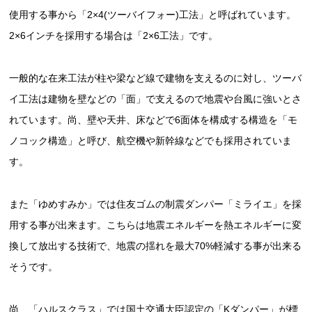
使用する事から「2×4(ツーバイフォー)工法」と呼ばれています。
2×6インチを採用する場合は「2×6工法」です。
一般的な在来工法が柱や梁など線で建物を支えるのに対し、ツーバ
イ工法は建物を壁などの「面」で支えるので地震や台風に強いとさ
れています。尚、壁や天井、床などで6面体を構成する構造を「モ
ノコック構造」と呼び、航空機や新幹線などでも採用されていま
す。
また「ゆめすみか」では住友ゴムの制震ダンパー「ミライエ」を採
用する事が出来ます。こちらは地震エネルギーを熱エネルギーに変
換して放出する技術で、地震の揺れを最大70%軽減する事が出来る
そうです。
尚、「ハルスクラス」では国土交通大臣認定の「Kダンパー」が標