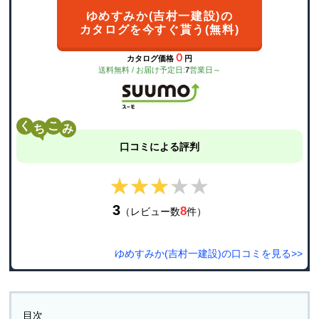
ゆめすみか(吉村一建設)の
カタログを今すぐ貰う(無料)
０
カタログ価格
円
送料無料 / お届け予定日:
7
営業日～
く
こ
口コミによる評判
★★★★★
★★★★★
3
8
（レビュー数
件）
ゆめすみか(吉村一建設)の口コミを見る>>
目次