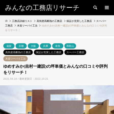
みんなの工務店リサーチ
検索
工務店詳細リスト
高気密高断熱の工務店
保証が充実した工務店
スーパー
工務店
木造ツーバイ工法
ゆめすみか(吉村一建設)の坪単価とみんなの口コミや評判
をリサーチ！
滋賀
京都
大阪
兵庫
奈良
和歌山
高気密高断熱の工務店
保証が充実した工務店
スーパー工務店
木造ツーバイ工法
ゆめすみか(吉村一建設)の坪単価とみんなの口コミや評判
をリサーチ！
2021.04.16 / 最終更新日：2022.10.21