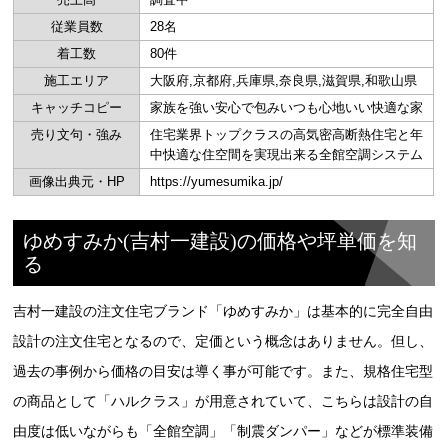
従業員数
28名
着工数
80件
施工エリア
大阪府,京都府,兵庫県,奈良県,滋賀県,和歌山県
キャッチコピー
家族を強い安心で包みいつも心地いい快適な家
売り文句・強み
住宅業界トップクラスの高気密高断熱住宅と年
中快適な住空間を実現出来る全館空調システム
画像出典元・HP
https://yumesumika.jp/
ゆめすみか(吉村一建設)の価格や坪単価を知
る
吉村一建設の注文住宅ブランド「ゆめすみか」は基本的に完全自由
設計の注文住宅となるので、定価という概念はありません。但し、
過去の事例から価格の目安は導く事が可能です。また、規格住宅型
の商品として「ハルクラス」が用意されていて、こちらは設計の自
由度は低いながらも「全館空調」「制震ダンパー」などが標準装備