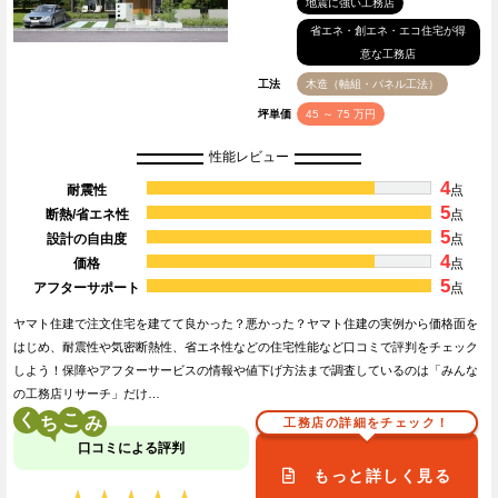
地震に強い工務店
省エネ・創エネ・エコ住宅が得
意な工務店
工法
木造（軸組・パネル工法）
坪単価
45 ～ 75 万円
性能レビュー
4
耐震性
点
5
断熱/省エネ性
点
5
設計の自由度
点
4
価格
点
5
アフターサポート
点
ヤマト住建で注文住宅を建てて良かった？悪かった？ヤマト住建の実例から価格面を
はじめ、耐震性や気密断熱性、省エネ性などの住宅性能など口コミで評判をチェック
しよう！保障やアフターサービスの情報や値下げ方法まで調査しているのは「みんな
の工務店リサーチ」だけ…
く
こ
工務店の詳細をチェック！
口コミによる評判
もっと詳しく見る