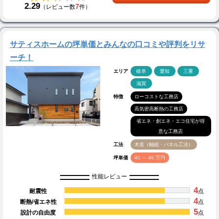
2.29
7
（レビュー数
件）
サティスホームの坪単価とみんなの口コミや評判をリサ
ーチ！
エリア
岐阜
愛知
三重
滋賀
特徴
ローコストな工務店
高気密高断熱の工務店
省エネ・創エネ・エコ住宅が得
意な工務店
工法
木造（軸組・パネル工法）
坪単価
40 ～ 49 万円
性能レビュー
4
耐震性
点
4
断熱/省エネ性
点
5
設計の自由度
点