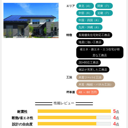
エリア
東北（4）
関東（7）
中部（6）
近畿（7）
中国・四国（4）
九州・沖縄（4）
特徴
長期優良住宅対応工務店
地震に強い工務店
省エネ・創エネ・エコ住宅が得
意な工務店
ZEH対応工務店
保証が充実した工務店
工法
木造ツーバイ工法
木造（軸組・パネル工法）
坪単価
48 ～ 80 万円
性能レビュー
5
耐震性
点
4
断熱/省エネ性
点
4
設計の自由度
点