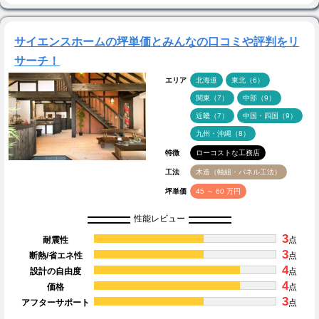
サイエンスホームの坪単価とみんなの口コミや評判をリ
サーチ！
エリア
北海道
東北（6）
関東（7）
中部（9）
近畿（7）
中国・四国（9）
九州・沖縄（8）
特徴
ローコストな工務店
工法
木造（軸組・パネル工法）
坪単価
45 ～ 60 万円
性能レビュー
3
耐震性
点
3
断熱/省エネ性
点
4
設計の自由度
点
4
価格
点
3
アフターサポート
点