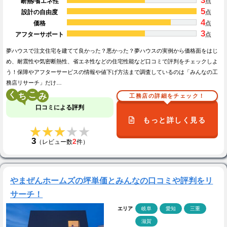
3
断熱/省エネ性
点
5
設計の自由度
点
4
価格
点
3
アフターサポート
点
夢ハウスで注文住宅を建てて良かった？悪かった？夢ハウスの実例から価格面をはじ
め、耐震性や気密断熱性、省エネ性などの住宅性能など口コミで評判をチェックしよ
う！保障やアフターサービスの情報や値下げ方法まで調査しているのは「みんなの工
務店リサーチ」だけ…
く
こ
工務店の詳細をチェック！
口コミによる評判
もっと詳しく見る
★★★★★
★★★★★
3
2
（レビュー数
件）
やまぜんホームズの坪単価とみんなの口コミや評判をリ
サーチ！
エリア
岐阜
愛知
三重
滋賀