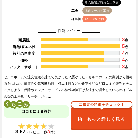
輸入住宅が得意な工務店
工法
木造ツーバイ工法
坪単価
45 ～ 85 万円
性能レビュー
3
耐震性
点
5
断熱/省エネ性
点
4
設計の自由度
点
4
価格
点
3
アフターサポート
点
セルコホームで注文住宅を建てて良かった？悪かった？セルコホームの実例から価格
面をはじめ、耐震性や気密断熱性、省エネ性などの住宅性能など口コミで評判をチェ
ックしよう！保障やアフターサービスの情報や値下げ方法まで調査しているのは「み
んなの工務店リサーチ」だけ…
く
こ
工務店の詳細をチェック！
口コミによる評判
もっと詳しく見る
★★★★★
★★★★★
3.67
3
（レビュー数
件）