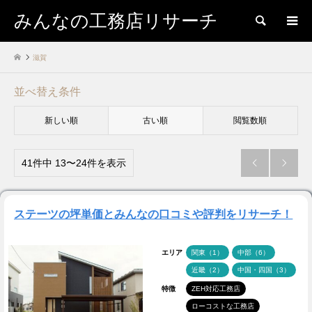
みんなの工務店リサーチ
検索
滋賀
並べ替え条件
新しい順
古い順
閲覧数順
41件中 13〜24件を表示


ステーツの坪単価とみんなの口コミや評判をリサーチ！
エリア
関東（1）
中部（6）
近畿（2）
中国・四国（3）
特徴
ZEH対応工務店
ローコストな工務店