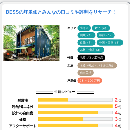
BESSの坪単価とみんなの口コミや評判をリサーチ！
エリア
北海道
東北（4）
関東（7）
中部（6）
近畿（4）
中国・四国（3）
九州・沖縄（3）
特徴
地震に強い工務店
工法
木造（軸組・パネル工法）
独自工法
坪単価
68 ～ 100 万円
性能レビュー
2
耐震性
点
5
断熱/省エネ性
点
4
設計の自由度
点
3
価格
点
4
アフターサポート
点