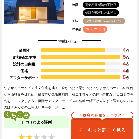
特徴
高気密高断熱の工務店
保証が充実した工務店
工法
木造（軸組・パネル工法）
坪単価
50 ～ 75 万円
性能レビュー
4
耐震性
点
5
断熱/省エネ性
点
4
設計の自由度
点
4
価格
点
5
アフターサポート
点
やまぜんホームズで注文住宅を建てて良かった？悪かった？やまぜんホームズの実例
から価格面をはじめ、耐震性や気密断熱性、省エネ性などの住宅性能など口コミで評
判をチェックしよう！保障やアフターサービスの情報や値下げ方法まで調査している
のは「みんなの工務店リサーチ」だけ…
く
こ
工務店の詳細をチェック！
口コミによる評判
もっと詳しく見る
★★★★★
★★★★★