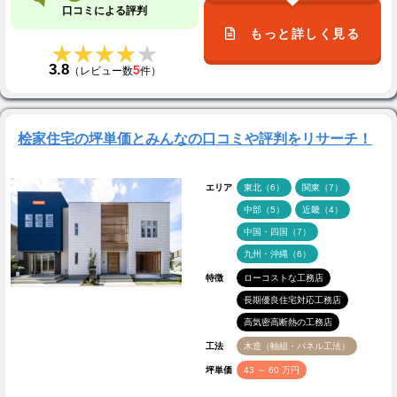
口コミによる評判
もっと詳しく見る
★★★★★
★★★★★
3.8
5
（レビュー数
件）
桧家住宅の坪単価とみんなの口コミや評判をリサーチ！
エリア
東北（6）
関東（7）
中部（5）
近畿（4）
中国・四国（7）
九州・沖縄（6）
特徴
ローコストな工務店
長期優良住宅対応工務店
高気密高断熱の工務店
工法
木造（軸組・パネル工法）
坪単価
43 ～ 60 万円