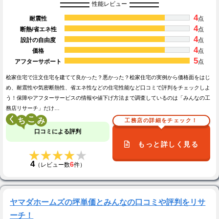
性能レビュー
4
耐震性
点
4
断熱/省エネ性
点
4
設計の自由度
点
4
価格
点
5
アフターサポート
点
桧家住宅で注文住宅を建てて良かった？悪かった？桧家住宅の実例から価格面をはじ
め、耐震性や気密断熱性、省エネ性などの住宅性能など口コミで評判をチェックしよ
う！保障やアフターサービスの情報や値下げ方法まで調査しているのは「みんなの工
務店リサーチ」だけ…
く
こ
工務店の詳細をチェック！
口コミによる評判
もっと詳しく見る
★★★★★
★★★★★
4
6
（レビュー数
件）
ヤマダホームズの坪単価とみんなの口コミや評判をリサ
ーチ！