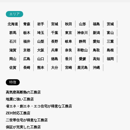
エリア
北海道
青森
岩手
宮城
秋田
山形
福島
茨城
群馬
栃木
埼玉
千葉
東京
神奈川
新潟
富山
石川
福井
山梨
長野
岐阜
静岡
愛知
三重
滋賀
京都
大阪
兵庫
奈良
和歌山
鳥取
島根
岡山
広島
山口
徳島
香川
愛媛
高知
福岡
佐賀
長崎
熊本
大分
宮崎
鹿児島
沖縄
特徴
高気密高断熱の工務店
地震に強い工務店
省エネ・創エネ・エコ住宅が得意な工務店
ZEH対応工務店
二世帯住宅が得意な工務店
保証が充実した工務店