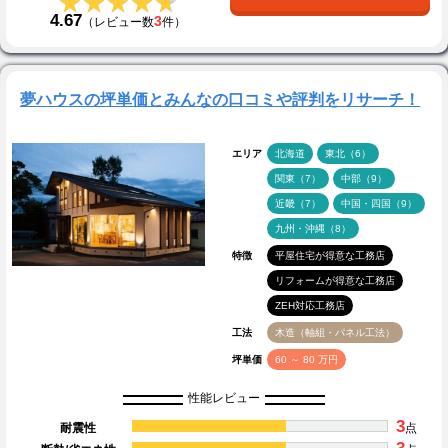
★★★★★
★★★★★
4.67
3
（レビュー数
件）
夢ハウスの坪単価とみんなの口コミや評判をリサーチ！
エリア
北海道
東北（6）
関東（7）
中部（9）
近畿（7）
中国・四国（9）
九州・沖縄（8）
特徴
平屋住宅が得意な工務店
リフォームが得意な工務店
ZEH対応工務店
工法
木造（軸組・パネル工法）
坪単価
60 ～ 80 万円
性能レビュー
3
耐震性
点