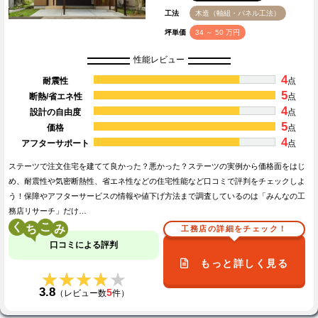
工法
木造（軸組・パネル工法）
坪単価
34 ～ 50 万円
性能レビュー
4
耐震性
点
5
断熱/省エネ性
点
4
設計の自由度
点
5
価格
点
4
アフターサポート
点
ステーツで注文住宅を建てて良かった？悪かった？ステーツの実例から価格面をはじ
め、耐震性や気密断熱性、省エネ性などの住宅性能など口コミで評判をチェックしよ
う！保障やアフターサービスの情報や値下げ方法まで調査しているのは「みんなの工
務店リサーチ」だけ…
く
こ
工務店の詳細をチェック！
口コミによる評判
もっと詳しく見る
★★★★★
★★★★★
3.8
5
（レビュー数
件）