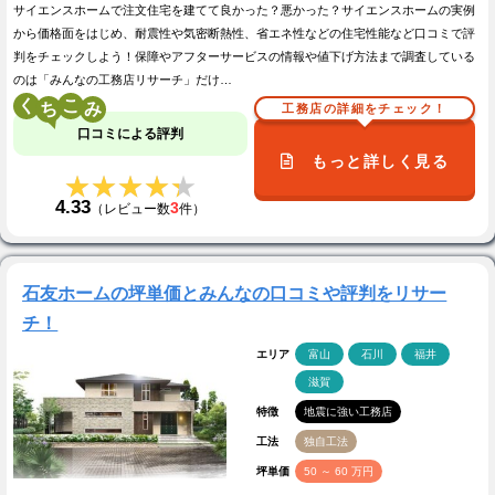
サイエンスホームで注文住宅を建てて良かった？悪かった？サイエンスホームの実例
から価格面をはじめ、耐震性や気密断熱性、省エネ性などの住宅性能など口コミで評
判をチェックしよう！保障やアフターサービスの情報や値下げ方法まで調査している
のは「みんなの工務店リサーチ」だけ…
く
こ
工務店の詳細をチェック！
口コミによる評判
もっと詳しく見る
★★★★★
★★★★★
4.33
3
（レビュー数
件）
石友ホームの坪単価とみんなの口コミや評判をリサー
チ！
エリア
富山
石川
福井
滋賀
特徴
地震に強い工務店
工法
独自工法
坪単価
50 ～ 60 万円