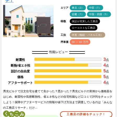
チ！
エリア
東北（2）
中部（7）
近畿（7）
中国・四国（5）
特徴
保証が充実した工務店
ローコストな工務店
工法
木造（軸組・パネル工法）
坪単価
30 ～ 42 万円
性能レビュー
3
耐震性
点
4
断熱/省エネ性
点
5
設計の自由度
点
5
価格
点
4
アフターサポート
点
秀光ビルドで注文住宅を建てて良かった？悪かった？秀光ビルドの実例から価格面を
はじめ、耐震性や気密断熱性、省エネ性などの住宅性能など口コミで評判をチェック
しよう！保障やアフターサービスの情報や値下げ方法まで調査しているのは「みんな
の工務店リサーチ」だけ…
く
こ
工務店の詳細をチェック！