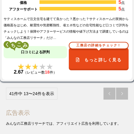
5
価格
点
5
アフターサポート
点
サティスホームで注文住宅を建てて良かった？悪かった？サティスホームの実例から
価格面をはじめ、耐震性や気密断熱性、省エネ性などの住宅性能など口コミで評判を
チェックしよう！保障やアフターサービスの情報や値下げ方法まで調査しているのは
「みんなの工務店リサーチ」だけ…
く
こ
工務店の詳細をチェック！
口コミによる評判
もっと詳しく見る
★★★★★
★★★★★
2.67
18
（レビュー数
件）
41件中 13〜24件を表示


広告表示
みんなの工務店リサーチでは、アフィリエイト広告を利用しています。