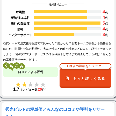
性能レビュー
4
耐震性
点
4
断熱/省エネ性
点
5
設計の自由度
点
4
価格
点
3
アフターサポート
点
石友ホームで注文住宅を建てて良かった？悪かった？石友ホームの実例から価格面を
はじめ、耐震性や気密断熱性、省エネ性などの住宅性能など口コミで評判をチェック
しよう！保障やアフターサービスの情報や値下げ方法まで調査しているのは「みんな
の工務店リサーチ」だけ…
く
こ
工務店の詳細をチェック！
口コミによる評判
もっと詳しく見る
★★★★★
★★★★★
1.7
20
（レビュー数
件）
秀光ビルドの坪単価とみんなの口コミや評判をリサー