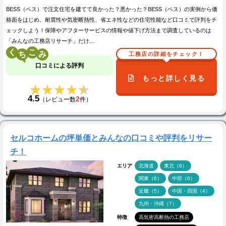
BESS（ベス）で注文住宅を建てて良かった？悪かった？BESS（ベス）の実例から価
格面をはじめ、耐震性や気密断熱性、省エネ性などの住宅性能など口コミで評判をチ
ェックしよう！保障やアフターサービスの情報や値下げ方法まで調査しているのは
「みんなの工務店リサーチ」だけ…
く
こ
工務店の詳細をチェック！
口コミによる評判
もっと詳しく見る
★★★★★
★★★★★
4.5
2
（レビュー数
件）
セルコホームの坪単価とみんなの口コミや評判をリサー
チ！
エリア
北海道
東北（6）
関東（6）
中部（6）
近畿（5）
中国・四国（4）
九州・沖縄（7）
特徴
高気密高断熱の工務店