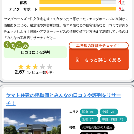
4
価格
点
5
アフターサポート
点
ヤマダホームズで注文住宅を建てて良かった？悪かった？ヤマダホームズの実例から
価格面をはじめ、耐震性や気密断熱性、省エネ性などの住宅性能など口コミで評判を
チェックしよう！保障やアフターサービスの情報や値下げ方法まで調査しているのは
「みんなの工務店リサーチ」だけ…
く
こ
工務店の詳細をチェック！
口コミによる評判
もっと詳しく見る
★★★★★
★★★★★
2.67
6
（レビュー数
件）
ヤマト住建の坪単価とみんなの口コミや評判をリサー
チ！
エリア
関東（6）
中部（2）
近畿（7）
中国・四国（2）
特徴
高気密高断熱の工務店