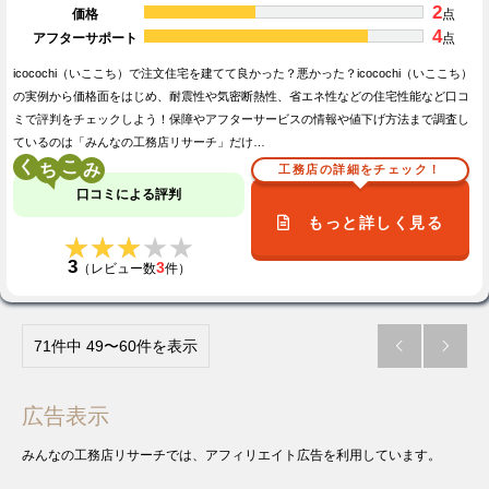
2
価格
点
4
アフターサポート
点
icocochi（いここち）で注文住宅を建てて良かった？悪かった？icocochi（いここち）
の実例から価格面をはじめ、耐震性や気密断熱性、省エネ性などの住宅性能など口コ
ミで評判をチェックしよう！保障やアフターサービスの情報や値下げ方法まで調査し
ているのは「みんなの工務店リサーチ」だけ…
く
こ
工務店の詳細をチェック！
口コミによる評判
もっと詳しく見る
★★★★★
★★★★★
3
3
（レビュー数
件）
71件中 49〜60件を表示


広告表示
みんなの工務店リサーチでは、アフィリエイト広告を利用しています。