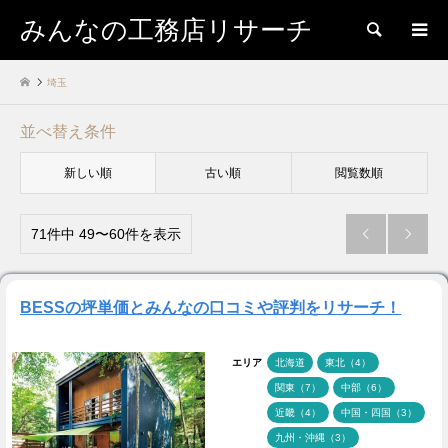
みんなの工務店リサーチ
検索
埼玉
並べ替え条件
新しい順
古い順
閲覧数順
71件中 49〜60件を表示


BESSの坪単価とみんなの口コミや評判をリサーチ！
エリア
北海道
東北（4）
関東（7）
中部（6）
近畿（4）
中国・四国（3）
九州・沖縄（3）