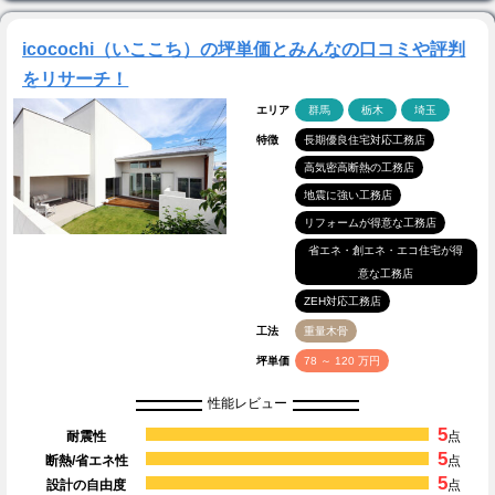
icocochi（いここち）の坪単価とみんなの口コミや評判
をリサーチ！
エリア
群馬
栃木
埼玉
特徴
長期優良住宅対応工務店
高気密高断熱の工務店
地震に強い工務店
リフォームが得意な工務店
省エネ・創エネ・エコ住宅が得
意な工務店
ZEH対応工務店
工法
重量木骨
坪単価
78 ～ 120 万円
性能レビュー
5
耐震性
点
5
断熱/省エネ性
点
5
設計の自由度
点