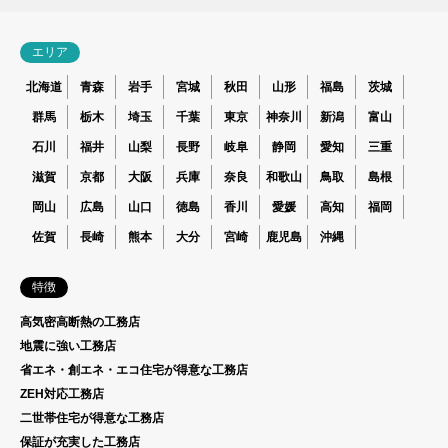
エリア
北海道
青森
岩手
宮城
秋田
山形
福島
茨城
群馬
栃木
埼玉
千葉
東京
神奈川
新潟
富山
石川
福井
山梨
長野
岐阜
静岡
愛知
三重
滋賀
京都
大阪
兵庫
奈良
和歌山
鳥取
島根
岡山
広島
山口
徳島
香川
愛媛
高知
福岡
佐賀
長崎
熊本
大分
宮崎
鹿児島
沖縄
特徴
高気密高断熱の工務店
地震に強い工務店
省エネ・創エネ・エコ住宅が得意な工務店
ZEH対応工務店
二世帯住宅が得意な工務店
保証が充実した工務店