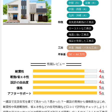
中部（5）
近畿（6）
中国・四国（4）
九州・沖縄（4）
特徴
高気密高断熱の工務店
ローコストな工務店
地震に強い工務店
保証が充実した工務店
工法
木造（軸組・パネル工法）
坪単価
34 ～ 44 万円
性能レビュー
4
耐震性
点
4
断熱/省エネ性
点
4
設計の自由度
点
5
価格
点
5
アフターサポート
点
一建設で注文住宅を建てて良かった？悪かった？一建設の実例から価格面をはじめ、
耐震性や気密断熱性、省エネ性などの住宅性能など口コミで評判をチェックしよう！