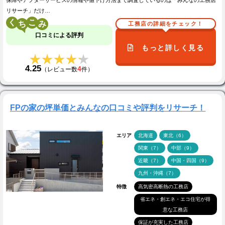
保障やアフターサービスの情報や値下げ方法まで調査しているのは「みんなの工務店
リサーチ」だけ…
く
こ
工務店の詳細をチェック！
口コミによる評判
もっと詳しく見る
★★★★★
★★★★★
4.25
4
（レビュー数
件）
FPの家の坪単価とみんなの口コミや評判をリサーチ！
エリア
北海道
東北（6）
関東（7）
中部（9）
近畿（7）
中国・四国（9）
九州・沖縄（7）
特徴
高気密高断熱の工務店
省エネ・創エネ・エコ住宅が得
意な工務店
保証が充実した工務店