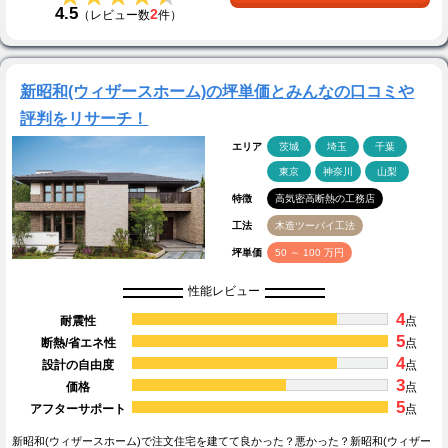
4.5
2
（レビュー数
件）
新昭和(ウィザースホーム)の坪単価とみんなの口コミや
評判をリサーチ！
エリア
茨城
埼玉
千葉
東京
神奈川
山梨
特徴
高気密高断熱の工務店
工法
木造ツーバイ工法
坪単価
50 ～ 100 万円
性能レビュー
4
耐震性
点
5
断熱/省エネ性
点
4
設計の自由度
点
3
価格
点
5
アフターサポート
点
新昭和(ウィザースホーム)で注文住宅を建てて良かった？悪かった？新昭和(ウィザー