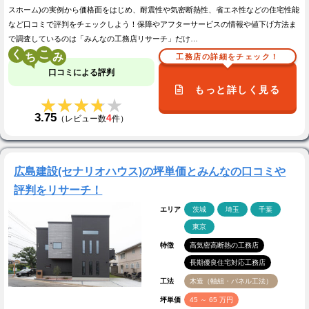
スホーム)の実例から価格面をはじめ、耐震性や気密断熱性、省エネ性などの住宅性能
など口コミで評判をチェックしよう！保障やアフターサービスの情報や値下げ方法ま
で調査しているのは「みんなの工務店リサーチ」だけ…
く
こ
工務店の詳細をチェック！
口コミによる評判
もっと詳しく見る
★★★★★
★★★★★
3.75
4
（レビュー数
件）
広島建設(セナリオハウス)の坪単価とみんなの口コミや
評判をリサーチ！
エリア
茨城
埼玉
千葉
東京
特徴
高気密高断熱の工務店
長期優良住宅対応工務店
工法
木造（軸組・パネル工法）
坪単価
45 ～ 65 万円