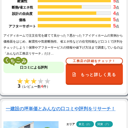
5
耐震性
点
3
断熱/省エネ性
点
4
設計の自由度
点
5
価格
点
5
アフターサポート
点
アイディホームで注文住宅を建てて良かった？悪かった？アイディホームの実例から
価格面をはじめ、耐震性や気密断熱性、省エネ性などの住宅性能など口コミで評判を
チェックしよう！保障やアフターサービスの情報や値下げ方法まで調査しているのは
「みんなの工務店リサーチ」だけ…
く
こ
工務店の詳細をチェック！
口コミによる評判
もっと詳しく見る
★★★★★
★★★★★
3
4
（レビュー数
件）
一建設の坪単価とみんなの口コミや評判をリサーチ！
エリア
東北（2）
関東（7）