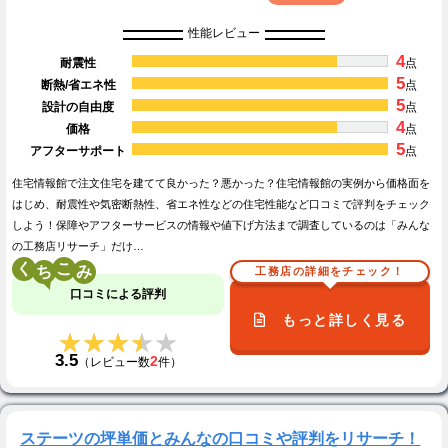
性能レビュー
4
耐震性
点
5
断熱/省エネ性
点
5
設計の自由度
点
4
価格
点
5
アフターサポート
点
住宅情報館で注文住宅を建てて良かった？悪かった？住宅情報館の実例から価格面を
はじめ、耐震性や気密断熱性、省エネ性などの住宅性能など口コミで評判をチェック
しよう！保障やアフターサービスの情報や値下げ方法まで調査しているのは「みんな
の工務店リサーチ」だけ…
く
こ
工務店の詳細をチェック！
口コミによる評判
もっと詳しく見る
★★★★★
★★★★★
3.5
2
（レビュー数
件）
ステーツの坪単価とみんなの口コミや評判をリサーチ！