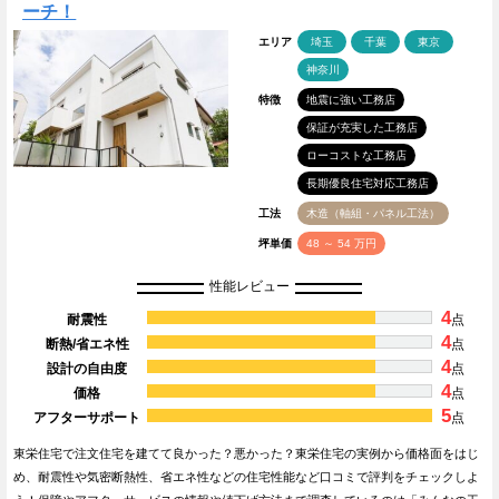
ーチ！
エリア
埼玉
千葉
東京
神奈川
特徴
地震に強い工務店
保証が充実した工務店
ローコストな工務店
長期優良住宅対応工務店
工法
木造（軸組・パネル工法）
坪単価
48 ～ 54 万円
性能レビュー
4
耐震性
点
4
断熱/省エネ性
点
4
設計の自由度
点
4
価格
点
5
アフターサポート
点
東栄住宅で注文住宅を建てて良かった？悪かった？東栄住宅の実例から価格面をはじ
め、耐震性や気密断熱性、省エネ性などの住宅性能など口コミで評判をチェックしよ