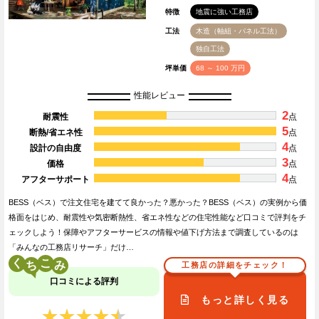
特徴
地震に強い工務店
工法
木造（軸組・パネル工法）
独自工法
坪単価
68 ～ 100 万円
性能レビュー
2
耐震性
点
5
断熱/省エネ性
点
4
設計の自由度
点
3
価格
点
4
アフターサポート
点
BESS（ベス）で注文住宅を建てて良かった？悪かった？BESS（ベス）の実例から価
格面をはじめ、耐震性や気密断熱性、省エネ性などの住宅性能など口コミで評判をチ
ェックしよう！保障やアフターサービスの情報や値下げ方法まで調査しているのは
「みんなの工務店リサーチ」だけ…
く
こ
工務店の詳細をチェック！
口コミによる評判
もっと詳しく見る
★★★★★
★★★★★