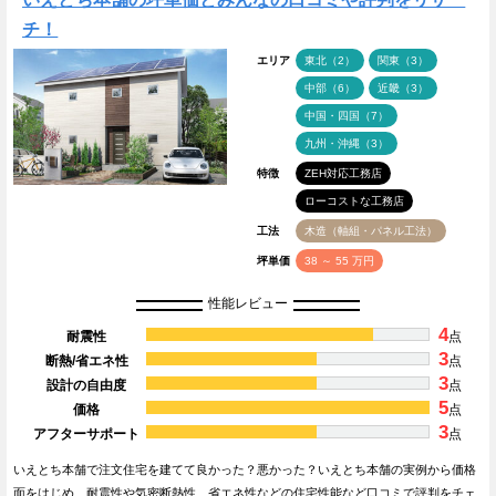
チ！
エリア
東北（2）
関東（3）
中部（6）
近畿（3）
中国・四国（7）
九州・沖縄（3）
特徴
ZEH対応工務店
ローコストな工務店
工法
木造（軸組・パネル工法）
坪単価
38 ～ 55 万円
性能レビュー
4
耐震性
点
3
断熱/省エネ性
点
3
設計の自由度
点
5
価格
点
3
アフターサポート
点
いえとち本舗で注文住宅を建てて良かった？悪かった？いえとち本舗の実例から価格
面をはじめ、耐震性や気密断熱性、省エネ性などの住宅性能など口コミで評判をチェ