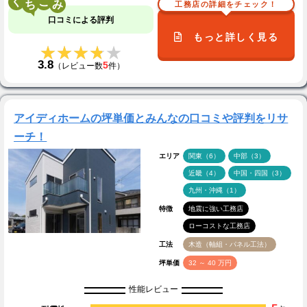
く
こ
工務店の詳細をチェック！
口コミによる評判
もっと詳しく見る
★★★★★
★★★★★
3.8
5
（レビュー数
件）
アイディホームの坪単価とみんなの口コミや評判をリサ
ーチ！
エリア
関東（6）
中部（3）
近畿（4）
中国・四国（3）
九州・沖縄（1）
特徴
地震に強い工務店
ローコストな工務店
工法
木造（軸組・パネル工法）
坪単価
32 ～ 40 万円
性能レビュー