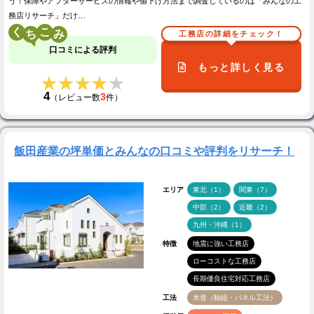
う！保障やアフターサービスの情報や値下げ方法まで調査しているのは「みんなの工
務店リサーチ」だけ…
く
こ
工務店の詳細をチェック！
口コミによる評判
もっと詳しく見る
★★★★★
★★★★★
4
3
（レビュー数
件）
飯田産業の坪単価とみんなの口コミや評判をリサーチ！
エリア
東北（1）
関東（7）
中部（2）
近畿（2）
九州・沖縄（1）
特徴
地震に強い工務店
ローコストな工務店
長期優良住宅対応工務店
工法
木造（軸組・パネル工法）