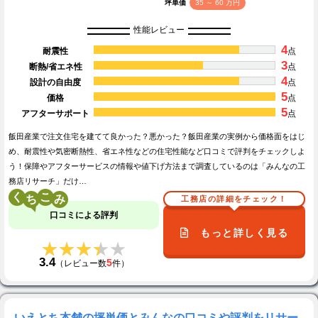
坪単価
35 ～ 60 万円
性能レビュー
4
耐震性
点
3
断熱/省エネ性
点
4
設計の自由度
点
5
価格
点
5
アフターサポート
点
飯田産業で注文住宅を建てて良かった？悪かった？飯田産業の実例から価格面をはじ
め、耐震性や気密断熱性、省エネ性などの住宅性能など口コミで評判をチェックしよ
う！保障やアフターサービスの情報や値下げ方法まで調査しているのは「みんなの工
務店リサーチ」だけ…
く
こ
工務店の詳細をチェック！
口コミによる評判
もっと詳しく見る
★★★★★
★★★★★
3.4
5
（レビュー数
件）
いえとち本舗の坪単価とみんなの口コミや評判をリサー