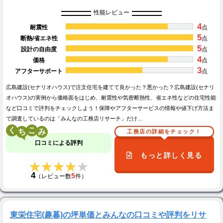
性能レビュー
4
耐震性
点
5
断熱/省エネ性
点
5
設計の自由度
点
4
価格
点
3
アフターサポート
点
広島建設(セナリオハウス)で注文住宅を建てて良かった？悪かった？広島建設(セナリ
オハウス)の実例から価格面をはじめ、耐震性や気密断熱性、省エネ性などの住宅性能
など口コミで評判をチェックしよう！保障やアフターサービスの情報や値下げ方法ま
で調査しているのは「みんなの工務店リサーチ」だけ…
く
こ
工務店の詳細をチェック！
口コミによる評判
もっと詳しく見る
★★★★★
★★★★★
4
5
（レビュー数
件）
東栄住宅(趣暮)の坪単価とみんなの口コミや評判をリサ