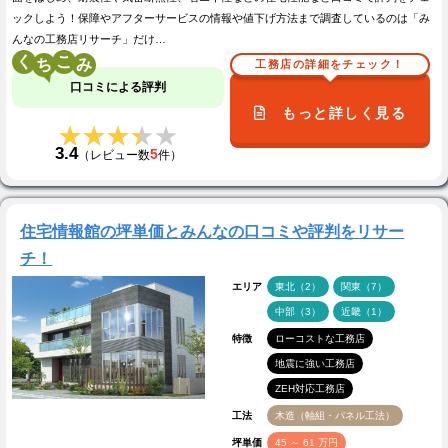
ックしよう！保障やアフターサービスの情報や値下げ方法まで調査しているのは「み
んなの工務店リサーチ」だけ…
く
こ
工務店の詳細をチェック！
口コミによる評判
もっと詳しく見る
★★★★★
★★★★★
3.4
5
（レビュー数
件）
住宅情報館の坪単価とみんなの口コミや評判をリサー
チ！
エリア
東北（2）
関東（7）
中部（3）
近畿（1）
特徴
ローコストな工務店
地震に強い工務店
ZEH対応工務店
工法
木造（軸組・パネル工法）
坪単価
45 ～ 61 万円