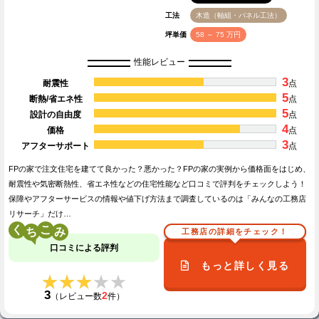
工法
木造（軸組・パネル工法）
坪単価
58 ～ 75 万円
性能レビュー
3
耐震性
点
5
断熱/省エネ性
点
5
設計の自由度
点
4
価格
点
3
アフターサポート
点
FPの家で注文住宅を建てて良かった？悪かった？FPの家の実例から価格面をはじめ、
耐震性や気密断熱性、省エネ性などの住宅性能など口コミで評判をチェックしよう！
保障やアフターサービスの情報や値下げ方法まで調査しているのは「みんなの工務店
リサーチ」だけ…
く
こ
工務店の詳細をチェック！
口コミによる評判
もっと詳しく見る
★★★★★
★★★★★
3
2
（レビュー数
件）