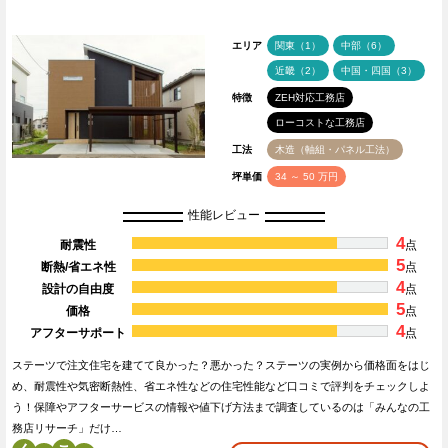
エリア
関東（1）
中部（6）
近畿（2）
中国・四国（3）
特徴
ZEH対応工務店
ローコストな工務店
工法
木造（軸組・パネル工法）
坪単価
34 ～ 50 万円
性能レビュー
4
耐震性
点
5
断熱/省エネ性
点
4
設計の自由度
点
5
価格
点
4
アフターサポート
点
ステーツで注文住宅を建てて良かった？悪かった？ステーツの実例から価格面をはじ
め、耐震性や気密断熱性、省エネ性などの住宅性能など口コミで評判をチェックしよ
う！保障やアフターサービスの情報や値下げ方法まで調査しているのは「みんなの工
務店リサーチ」だけ…