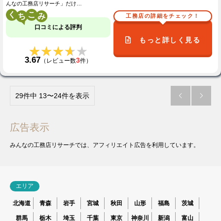
んなの工務店リサーチ」だけ…
く
こ
工務店の詳細をチェック！
口コミによる評判
もっと詳しく見る
★★★★★
★★★★★
3.67
3
（レビュー数
件）
29件中 13〜24件を表示


広告表示
みんなの工務店リサーチでは、アフィリエイト広告を利用しています。
エリア
北海道
青森
岩手
宮城
秋田
山形
福島
茨城
群馬
栃木
埼玉
千葉
東京
神奈川
新潟
富山