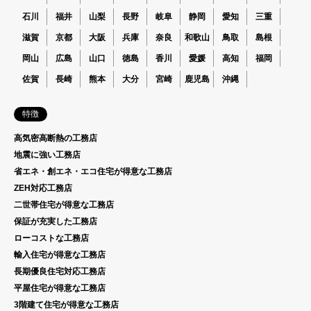
石川
福井
山梨
長野
岐阜
静岡
愛知
三重
滋賀
京都
大阪
兵庫
奈良
和歌山
鳥取
島根
岡山
広島
山口
徳島
香川
愛媛
高知
福岡
佐賀
長崎
熊本
大分
宮崎
鹿児島
沖縄
特徴
高気密高断熱の工務店
地震に強い工務店
省エネ・創エネ・エコ住宅が得意な工務店
ZEH対応工務店
二世帯住宅が得意な工務店
保証が充実した工務店
ローコストな工務店
輸入住宅が得意な工務店
長期優良住宅対応工務店
平屋住宅が得意な工務店
3階建て住宅が得意な工務店