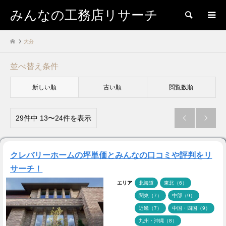
みんなの工務店リサーチ
検索
大分
並べ替え条件
新しい順
古い順
閲覧数順
29件中 13〜24件を表示


クレバリーホームの坪単価とみんなの口コミや評判をリ
サーチ！
エリア
北海道
東北（6）
関東（7）
中部（9）
近畿（7）
中国・四国（9）
九州・沖縄（8）