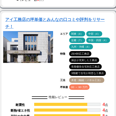
アイ工務店の坪単価とみんなの口コミや評判をリサー
チ！
エリア
関東（4）
中部（4）
近畿（7）
中国・四国（4）
九州・沖縄（4）
特徴
ZEH対応工務店
保証が充実した工務店
長期優良住宅対応工務店
3階建て住宅が得意な工務店
工法
木造（軸組・パネル工法）
坪単価
80 ～ 90 万円
性能レビュー
4
耐震性
点
4
断熱/省エネ性
点
5