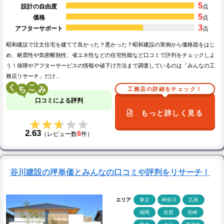
5
設計の自由度
点
5
価格
点
3
アフターサポート
点
昭和建設で注文住宅を建てて良かった？悪かった？昭和建設の実例から価格面をはじ
め、耐震性や気密断熱性、省エネ性などの住宅性能など口コミで評判をチェックしよ
う！保障やアフターサービスの情報や値下げ方法まで調査しているのは「みんなの工
務店リサーチ」だけ…
く
こ
工務店の詳細をチェック！
口コミによる評判
もっと詳しく見る
★★★★★
★★★★★
2.63
8
（レビュー数
件）
谷川建設の坪単価とみんなの口コミや評判をリサーチ！
エリア
東京
神奈川
広島
福岡
佐賀
長崎