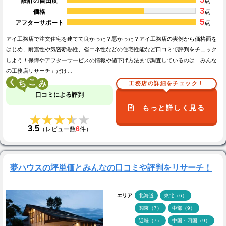
設計の自由度
点
3
価格
点
5
アフターサポート
点
アイ工務店で注文住宅を建てて良かった？悪かった？アイ工務店の実例から価格面を
はじめ、耐震性や気密断熱性、省エネ性などの住宅性能など口コミで評判をチェック
しよう！保障やアフターサービスの情報や値下げ方法まで調査しているのは「みんな
の工務店リサーチ」だけ…
く
こ
工務店の詳細をチェック！
口コミによる評判
もっと詳しく見る
★★★★★
★★★★★
3.5
6
（レビュー数
件）
夢ハウスの坪単価とみんなの口コミや評判をリサーチ！
エリア
北海道
東北（6）
関東（7）
中部（9）
近畿（7）
中国・四国（9）