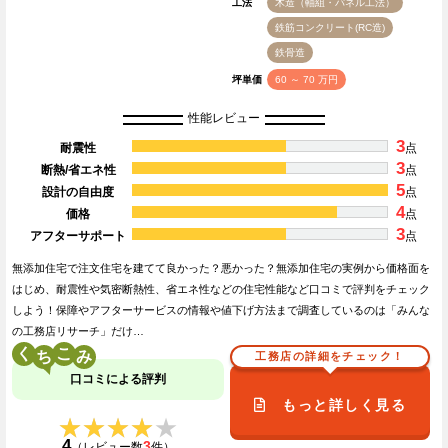
工法
木造（軸組・パネル工法）
鉄筋コンクリート(RC造)
鉄骨造
坪単価
60 ～ 70 万円
性能レビュー
3
耐震性
点
3
断熱/省エネ性
点
5
設計の自由度
点
4
価格
点
3
アフターサポート
点
無添加住宅で注文住宅を建てて良かった？悪かった？無添加住宅の実例から価格面を
はじめ、耐震性や気密断熱性、省エネ性などの住宅性能など口コミで評判をチェック
しよう！保障やアフターサービスの情報や値下げ方法まで調査しているのは「みんな
の工務店リサーチ」だけ…
く
こ
工務店の詳細をチェック！
口コミによる評判
もっと詳しく見る
★★★★★
★★★★★
4
3
（レビュー数
件）