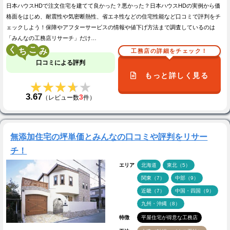
日本ハウスHDで注文住宅を建てて良かった？悪かった？日本ハウスHDの実例から価
格面をはじめ、耐震性や気密断熱性、省エネ性などの住宅性能など口コミで評判をチ
ェックしよう！保障やアフターサービスの情報や値下げ方法まで調査しているのは
「みんなの工務店リサーチ」だけ…
く
こ
工務店の詳細をチェック！
口コミによる評判
もっと詳しく見る
★★★★★
★★★★★
3.67
3
（レビュー数
件）
無添加住宅の坪単価とみんなの口コミや評判をリサー
チ！
エリア
北海道
東北（5）
関東（7）
中部（9）
近畿（7）
中国・四国（9）
九州・沖縄（8）
特徴
平屋住宅が得意な工務店