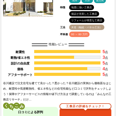
熊本
大分
鹿児島
特徴
地震に強い工務店
保証が充実した工務店
リフォームが得意な工務店
工法
木造（軸組・パネル工法）
坪単価
60 ～ 80 万円
性能レビュー
5
耐震性
点
3
断熱/省エネ性
点
5
設計の自由度
点
4
価格
点
5
アフターサポート
点
谷川建設で注文住宅を建てて良かった？悪かった？谷川建設の実例から価格面をはじ
め、耐震性や気密断熱性、省エネ性などの住宅性能など口コミで評判をチェックしよ
う！保障やアフターサービスの情報や値下げ方法まで調査しているのは「みんなの工
務店リサーチ」だけ…
く
こ
工務店の詳細をチェック！
口コミによる評判