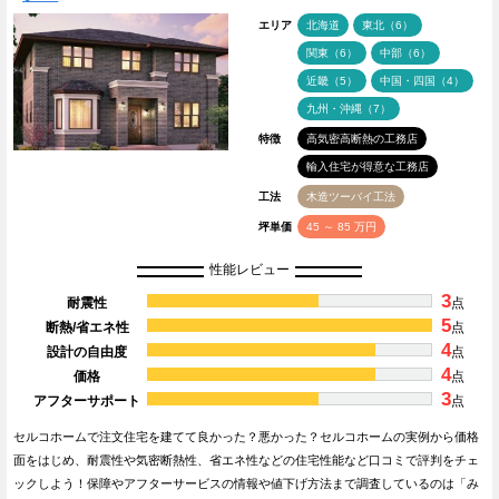
エリア
北海道
東北（6）
関東（6）
中部（6）
近畿（5）
中国・四国（4）
九州・沖縄（7）
特徴
高気密高断熱の工務店
輸入住宅が得意な工務店
工法
木造ツーバイ工法
坪単価
45 ～ 85 万円
性能レビュー
3
耐震性
点
5
断熱/省エネ性
点
4
設計の自由度
点
4
価格
点
3
アフターサポート
点
セルコホームで注文住宅を建てて良かった？悪かった？セルコホームの実例から価格
面をはじめ、耐震性や気密断熱性、省エネ性などの住宅性能など口コミで評判をチェ
ックしよう！保障やアフターサービスの情報や値下げ方法まで調査しているのは「み