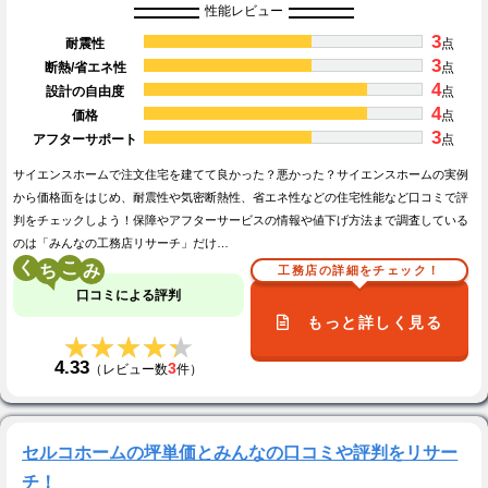
性能レビュー
3
耐震性
点
3
断熱/省エネ性
点
4
設計の自由度
点
4
価格
点
3
アフターサポート
点
サイエンスホームで注文住宅を建てて良かった？悪かった？サイエンスホームの実例
から価格面をはじめ、耐震性や気密断熱性、省エネ性などの住宅性能など口コミで評
判をチェックしよう！保障やアフターサービスの情報や値下げ方法まで調査している
のは「みんなの工務店リサーチ」だけ…
く
こ
工務店の詳細をチェック！
口コミによる評判
もっと詳しく見る
★★★★★
★★★★★
4.33
3
（レビュー数
件）
セルコホームの坪単価とみんなの口コミや評判をリサー
チ！