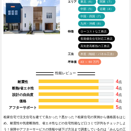
エリア
東北（6）
関東（7）
中部（5）
近畿（4）
中国・四国（7）
九州・沖縄（6）
特徴
ローコストな工務店
長期優良住宅対応工務店
高気密高断熱の工務店
工法
木造（軸組・パネル工法）
坪単価
43 ～ 60 万円
性能レビュー
4
耐震性
点
4
断熱/省エネ性
点
4
設計の自由度
点
4
価格
点
5
アフターサポート
点
桧家住宅で注文住宅を建てて良かった？悪かった？桧家住宅の実例から価格面をはじ
め、耐震性や気密断熱性、省エネ性などの住宅性能など口コミで評判をチェックしよ
う！保障やアフターサービスの情報や値下げ方法まで調査しているのは「みんなの工