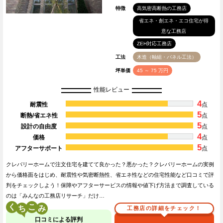
特徴
高気密高断熱の工務店
省エネ・創エネ・エコ住宅が得
意な工務店
ZEH対応工務店
工法
木造（軸組・パネル工法）
坪単価
45 ～ 75 万円
性能レビュー
4
耐震性
点
5
断熱/省エネ性
点
5
設計の自由度
点
4
価格
点
5
アフターサポート
点
クレバリーホームで注文住宅を建てて良かった？悪かった？クレバリーホームの実例
から価格面をはじめ、耐震性や気密断熱性、省エネ性などの住宅性能など口コミで評
判をチェックしよう！保障やアフターサービスの情報や値下げ方法まで調査している
のは「みんなの工務店リサーチ」だけ…
く
こ
工務店の詳細をチェック！
口コミによる評判