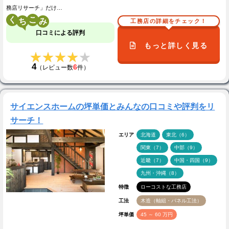
務店リサーチ」だけ…
く
こ
工務店の詳細をチェック！
口コミによる評判
もっと詳しく見る
★★★★★
★★★★★
4
6
（レビュー数
件）
サイエンスホームの坪単価とみんなの口コミや評判をリ
サーチ！
エリア
北海道
東北（6）
関東（7）
中部（9）
近畿（7）
中国・四国（9）
九州・沖縄（8）
特徴
ローコストな工務店
工法
木造（軸組・パネル工法）
坪単価
45 ～ 60 万円