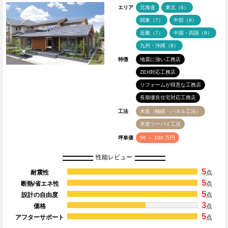
エリア
北海道
東北（6）
関東（7）
中部（9）
近畿（7）
中国・四国（9）
九州・沖縄（8）
特徴
地震に強い工務店
ZEH対応工務店
リフォームが得意な工務店
長期優良住宅対応工務店
工法
木造（軸組・パネル工法）
木造ツーバイ工法
坪単価
55 ～ 100 万円
性能レビュー
5
耐震性
点
5
断熱/省エネ性
点
5
設計の自由度
点
3
価格
点
5
アフターサポート
点