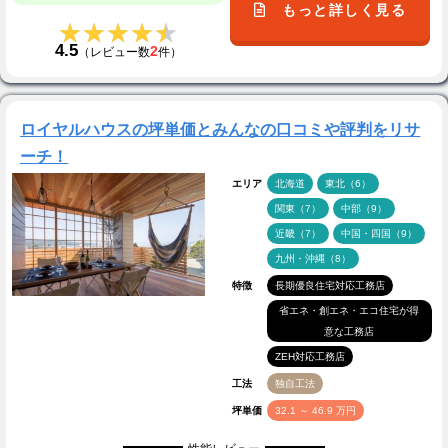
もっと詳しく見る
★★★★★
★★★★★
4.5
2
（レビュー数
件）
ロイヤルハウスの坪単価とみんなの口コミや評判をリサ
ーチ！
エリア
北海道
東北（6）
関東（7）
中部（9）
近畿（7）
中国・四国（9）
九州・沖縄（8）
特徴
長期優良住宅対応工務店
省エネ・創エネ・エコ住宅が得
意な工務店
ZEH対応工務店
工法
独自工法
坪単価
32.1 ～ 46.9 万円