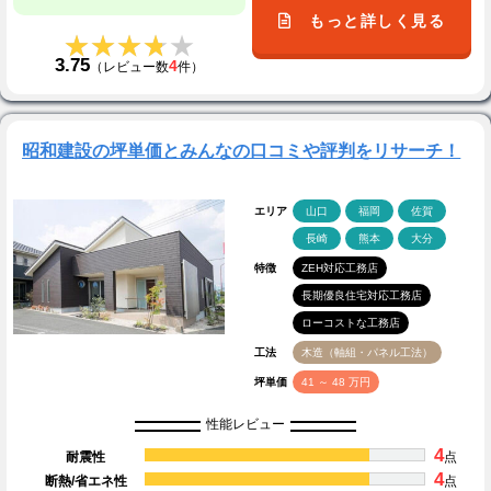
もっと詳しく見る
★★★★★
★★★★★
3.75
4
（レビュー数
件）
昭和建設の坪単価とみんなの口コミや評判をリサーチ！
エリア
山口
福岡
佐賀
長崎
熊本
大分
特徴
ZEH対応工務店
長期優良住宅対応工務店
ローコストな工務店
工法
木造（軸組・パネル工法）
坪単価
41 ～ 48 万円
性能レビュー
4
耐震性
点
4
断熱/省エネ性
点