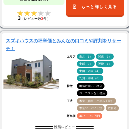
もっと詳しく見る
★★★★★
★★★★★
3
2
（レビュー数
件）
スズキハウスの坪単価とみんなの口コミや評判をリサー
チ！
エリア
東北（1）
関東（5）
中部（3）
近畿（1）
中国・四国（4）
九州・沖縄（6）
特徴
地震に強い工務店
ローコストな工務店
工法
木造（軸組・パネル工法）
木造ツーバイ工法
鉄骨造
坪単価
34.7 ～ 50 万円
性能レビュー