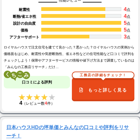
性能レビュー
4
耐震性
点
4
断熱/省エネ性
点
5
設計の自由度
点
5
価格
点
3
アフターサポート
点
ロイヤルハウスで注文住宅を建てて良かった？悪かった？ロイヤルハウスの実例から
価格面をはじめ、耐震性や気密断熱性、省エネ性などの住宅性能など口コミで評判を
チェックしよう！保障やアフターサービスの情報や値下げ方法まで調査しているのは
「みんなの工務店リサーチ」だけ…
く
こ
工務店の詳細をチェック！
口コミによる評判
もっと詳しく見る
★★★★★
★★★★★
4
4
（レビュー数
件）
日本ハウスHDの坪単価とみんなの口コミや評判をリサ
ーチ！