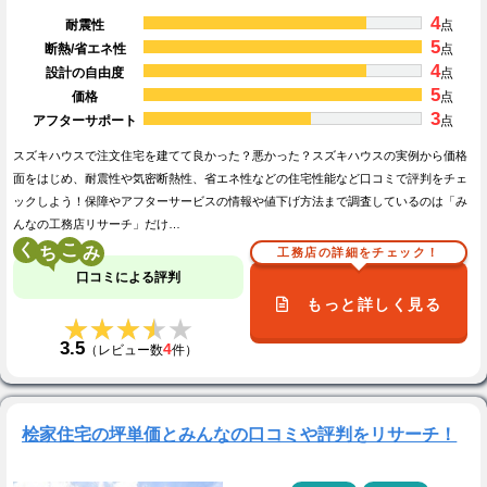
4
耐震性
点
5
断熱/省エネ性
点
4
設計の自由度
点
5
価格
点
3
アフターサポート
点
スズキハウスで注文住宅を建てて良かった？悪かった？スズキハウスの実例から価格
面をはじめ、耐震性や気密断熱性、省エネ性などの住宅性能など口コミで評判をチェ
ックしよう！保障やアフターサービスの情報や値下げ方法まで調査しているのは「み
んなの工務店リサーチ」だけ…
く
こ
工務店の詳細をチェック！
口コミによる評判
もっと詳しく見る
★★★★★
★★★★★
3.5
4
（レビュー数
件）
桧家住宅の坪単価とみんなの口コミや評判をリサーチ！