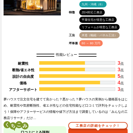
九州・沖縄（8）
特徴
ZEH対応工務店
平屋住宅が得意な工務店
リフォームが得意な工務店
工法
木造（軸組・パネル工法）
坪単価
60 ～ 80 万円
性能レビュー
3
耐震性
点
3
断熱/省エネ性
点
5
設計の自由度
点
4
価格
点
3
アフターサポート
点
夢ハウスで注文住宅を建てて良かった？悪かった？夢ハウスの実例から価格面をはじ
め、耐震性や気密断熱性、省エネ性などの住宅性能など口コミで評判をチェックしよ
う！保障やアフターサービスの情報や値下げ方法まで調査しているのは「みんなの工
務店リサーチ」だけ…
く
こ
工務店の詳細をチェック！
口コミによる評判