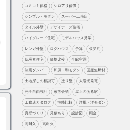
コミコミ価格
シロアリ補償
シンプル・モダン
スーパー工務店
タイル外壁
デザイナーズ住宅
ハイグレード住宅
モデルハウス見学
レンガ外壁
ログハウス
予算
仮契約
低炭素住宅
価格比較
全館空調
制震ダンパー
和風・和モダン
国産無垢材
土地探しの相談可
塗り壁
太陽光発電
完全自由設計
家族会議
屋上のある家
工務店カタログ
性能比較
洋風・洋モダン
真壁づくり
見積もり
設計図
頭金
高耐久
高耐火