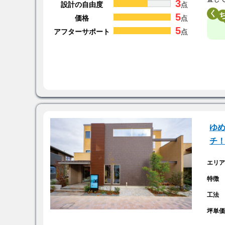
3
設計の自由度
点
く
5
価格
点
5
アフターサポート
点
ゆめ
チ
エリ
特徴
工法
坪単