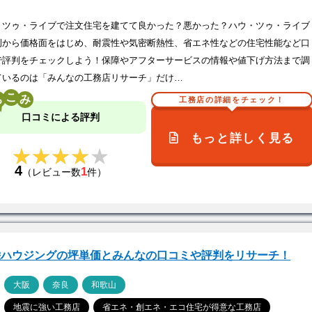
・ツゥ・ライブで注文住宅を建てて良かった？悪かった？ハウ・ツゥ・ライブ
例から価格面をはじめ、耐震性や気密断熱性、省エネ性などの住宅性能など口
で評判をチェックしよう！保障やアフターサービスの情報や値下げ方法まで調
ているのは「みんなの工務店リサーチ」だけ…
こ
工務店の詳細をチェック！
口コミによる評判
もっと詳しく見る
★★★★★
★★★★★
4
1
（レビュー数
件）
栄ハウジングの坪単価とみんなの口コミや評判をリサーチ！
ア
大阪
奈良
和歌山
地震に強い工務店
省エネ・創エネ・エコ住宅が得意な工務店