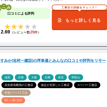
こ
工務店の詳細をチェック！
口コミによる評判
もっと詳しく見る
★★★★★
★★★★★
2.69
29
（レビュー数
件）
すみか(吉村一建設)の坪単価とみんなの口コミや評判をリサー
！
ア
滋賀
京都
大阪
兵庫
奈良
和歌山
高気密高断熱の工務店
保証が充実した工務店
スーパー工務店
木造ツーバイ工法
価
50 ～ 65 万円