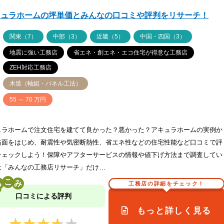
キュラホームの坪単価とみんなの口コミや評判をリサーチ！
ア
関東（7）
中部（3）
近畿（5）
中国・四国（3）
地震に強い工務店
省エネ・創エネ・エコ住宅が得意な工務店
ZEH対応工務店
木造（軸組・パネル工法）
価
55 ～ 70 万円
ュラホームで注文住宅を建てて良かった？悪かった？アキュラホームの実例か
格面をはじめ、耐震性や気密断熱性、省エネ性などの住宅性能など口コミで評
チェックしよう！保障やアフターサービスの情報や値下げ方法まで調査してい
は「みんなの工務店リサーチ」だけ…
こ
工務店の詳細をチェック！
口コミによる評判
もっと詳しく見る
★★★★★
★★★★★