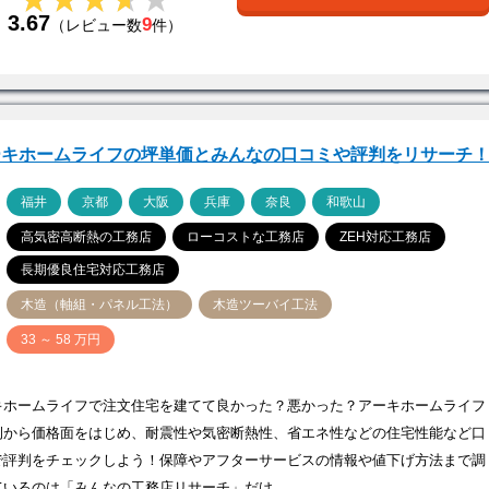
3.67
9
（レビュー数
件）
ーキホームライフの坪単価とみんなの口コミや評判をリサーチ
ア
福井
京都
大阪
兵庫
奈良
和歌山
高気密高断熱の工務店
ローコストな工務店
ZEH対応工務店
長期優良住宅対応工務店
木造（軸組・パネル工法）
木造ツーバイ工法
価
33 ～ 58 万円
キホームライフで注文住宅を建てて良かった？悪かった？アーキホームライフ
例から価格面をはじめ、耐震性や気密断熱性、省エネ性などの住宅性能など口
で評判をチェックしよう！保障やアフターサービスの情報や値下げ方法まで調
ているのは「みんなの工務店リサーチ」だけ…