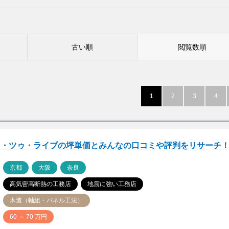
古い順
閲覧数順
1
2
3
4
ウ・ツゥ・ライブの坪単価とみんなの口コミや評判をリサーチ
ア
京都
大阪
奈良
高気密高断熱の工務店
地震に強い工務店
木造（軸組・パネル工法）
価
60 ～ 70 万円