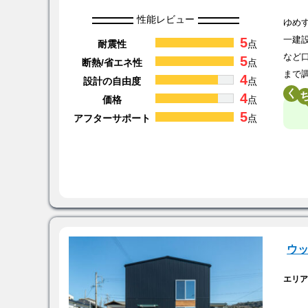
性能レビュー
ゆめ
5
一建
耐震性
点
など
5
断熱/省エネ性
点
まで
4
設計の自由度
点
く
4
価格
点
5
アフターサポート
点
ウ
エリ