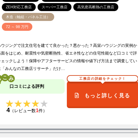
ZEH対応工務店
スーパー工務店
高気密高断熱の工務店
木造（軸組・パネル工法）
価
72 ～ 98 万円
ハウジングで注文住宅を建てて良かった？悪かった？高栄ハウジングの実例か
格面をはじめ、耐震性や気密断熱性、省エネ性などの住宅性能など口コミで評
チェックしよう！保障やアフターサービスの情報や値下げ方法まで調査してい
は「みんなの工務店リサーチ」だけ…
こ
工務店の詳細をチェック！
口コミによる評判
もっと詳しく見る
★★★★★
★★★★★
4
1
（レビュー数
件）