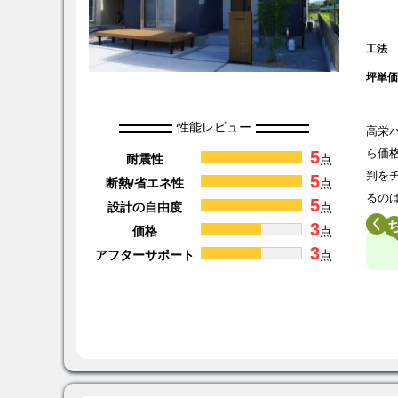
工法
坪単
性能レビュー
高栄
5
ら価
耐震性
点
判を
5
断熱/省エネ性
点
るの
5
設計の自由度
点
く
3
価格
点
3
アフターサポート
点