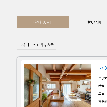
並べ替え条件
新しい順
38件中 1〜12件を表示
ハ
エリ
特徴
工法
坪単