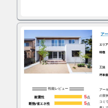
ア
エリ
特徴
工法
坪単
性能レビュー
アー
5
の実
耐震性
点
コミ
5
断熱/省エネ性
点
査し