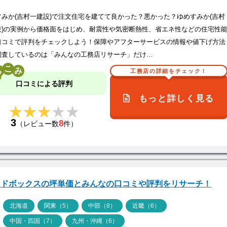
すみか(吉村一建設)で注文住宅を建てて良かった？悪かった？ゆめすみか(吉村
設)の実例から価格面をはじめ、耐震性や気密断熱性、省エネ性などの住宅性
口コミで評判をチェックしよう！保障やアフターサービスの情報や値下げ方法
調査しているのは「みんなの工務店リサーチ」だけ…
こ
工務店の詳細をチェック！
口コミによる評判
もっと詳しく見る
★★★★★
★★★★★
3
8
（レビュー数
件）
ッドボックスの坪単価とみんなの口コミや評判をリサーチ！
ア
北海道
関東（5）
中部（8）
近畿（6）
中国・四国（7）
九州・沖縄（6）