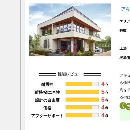
ア
エリ
特徴
工法
坪単
性能レビュー
アキ
4
ら価
耐震性
点
判を
5
断熱/省エネ性
点
るの
5
設計の自由度
点
く
4
価格
点
4
アフターサポート
点