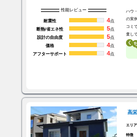
性能レビュー
ハウ
4
の実
耐震性
点
コミ
5
断熱/省エネ性
点
査し
5
設計の自由度
点
く
4
価格
点
4
アフターサポート
点
高
エリ
特徴