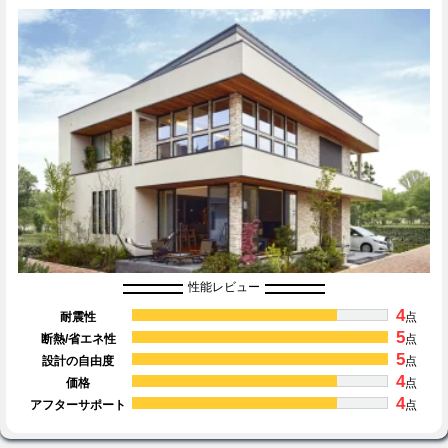
性能レビュー
4
耐震性
点
5
断熱/省エネ性
点
5
設計の自由度
点
4
価格
点
4
アフターサポート
点