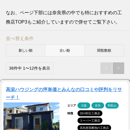
なお、ページ下部には奈良県の中でも特におすすめの工
務店TOP3もご紹介していますので併せてご覧下さい。
並べ替え条件
新しい順
古い順
閲覧数順
38件中 1〜12件を表示


高栄ハウジングの坪単価とみんなの口コミや評判をリサ
ーチ！
エリア
大阪
奈良
和歌山
特徴
ZEH対応工務店
スーパー工務店
高気密高断熱の工務店