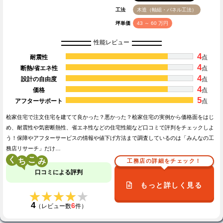
工法
木造（軸組・パネル工法）
坪単価
43 ～ 60 万円
性能レビュー
4
耐震性
点
4
断熱/省エネ性
点
4
設計の自由度
点
4
価格
点
5
アフターサポート
点
桧家住宅で注文住宅を建てて良かった？悪かった？桧家住宅の実例から価格面をはじ
め、耐震性や気密断熱性、省エネ性などの住宅性能など口コミで評判をチェックしよ
う！保障やアフターサービスの情報や値下げ方法まで調査しているのは「みんなの工
務店リサーチ」だけ…
く
こ
工務店の詳細をチェック！
口コミによる評判
もっと詳しく見る
★★★★★
★★★★★
4
6
（レビュー数
件）