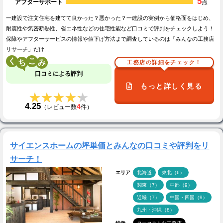
5
アフターサポート
点
一建設で注文住宅を建てて良かった？悪かった？一建設の実例から価格面をはじめ、
耐震性や気密断熱性、省エネ性などの住宅性能など口コミで評判をチェックしよう！
保障やアフターサービスの情報や値下げ方法まで調査しているのは「みんなの工務店
リサーチ」だけ…
く
こ
工務店の詳細をチェック！
口コミによる評判
もっと詳しく見る
★★★★★
★★★★★
4.25
4
（レビュー数
件）
サイエンスホームの坪単価とみんなの口コミや評判をリ
サーチ！
エリア
北海道
東北（6）
関東（7）
中部（9）
近畿（7）
中国・四国（9）
九州・沖縄（8）