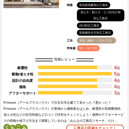
特徴
高気密高断熱の工務店
省エネ・創エネ・エコ住宅が得
意な工務店
ZEH対応工務店
長期優良住宅対応工務店
工法
木造（軸組・パネル工法）
坪単価
50 ～ 60 万円
性能レビュー
4
耐震性
点
5
断熱/省エネ性
点
4
設計の自由度
点
4
価格
点
3
アフターサポート
点
R+house（アールプラスハウス）で注文住宅を建てて良かった？悪かった？
R+house（アールプラスハウス）の実例から価格面をはじめ、耐震性や気密断熱性、
省エネ性などの住宅性能など口コミで評判をチェックしよう！保障やアフターサービ
スの情報や値下げ方法まで調査しているのは「みんなの工務店リサーチ」だけ…
く
こ
工務店の詳細をチェック！