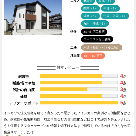
エリア
北海道
東北（6）
関東（3）
中部（3）
近畿（5）
中国・四国（1）
九州・沖縄（1）
特徴
ZEH対応工務店
ローコストな工務店
工法
木造（軸組・パネル工法）
坪単価
45 ～ 60 万円
性能レビュー
4
耐震性
点
4
断熱/省エネ性
点
3
設計の自由度
点
4
価格
点
5
アフターサポート
点
イシカワで注文住宅を建てて良かった？悪かった？イシカワの実例から価格面をはじ
め、耐震性や気密断熱性、省エネ性などの住宅性能など口コミで評判をチェックしよ
う！保障やアフターサービスの情報や値下げ方法まで調査しているのは「みんなの工
務店リサーチ」だけ…