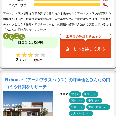
5
アフターサポート
点
アーネストワンで注文住宅を建てて良かった？悪かった？アーネストワンの実例から
価格面をはじめ、耐震性や気密断熱性、省エネ性などの住宅性能など口コミで評判を
チェックしよう！保障やアフターサービスの情報や値下げ方法まで調査しているのは
「みんなの工務店リサーチ」だけ…
く
こ
工務店の詳細をチェック！
口コミによる評判
もっと詳しく見る
★★★★★
★★★★★
3
6
（レビュー数
件）
R+house（アールプラスハウス）の坪単価とみんなの口
コミや評判をリサーチ…
エリア
北海道
東北（5）
関東（7）
中部（9）
近畿（6）
中国・四国（7）
九州・沖縄（7）