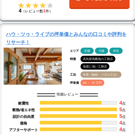
★★★★★
★★★★★
4
1
（レビュー数
件）
ハウ・ツゥ・ライブの坪単価とみんなの口コミや評判を
リサーチ！
エリア
京都
大阪
奈良
特徴
高気密高断熱の工務店
地震に強い工務店
工法
木造（軸組・パネル工法）
坪単価
60 ～ 70 万円
性能レビュー
4
耐震性
点
5
断熱/省エネ性
点
5
設計の自由度
点
4
価格
点
4
アフターサポート
点