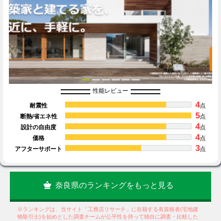
性能レビュー
4
耐震性
点
5
断熱/省エネ性
点
4
設計の自由度
点
4
価格
点
3
アフターサポート
点
奈良県のランキングをもっと見る
※ランキングは、当サイト「工務店リサーチ」に在籍する有資格者(宅地建
物取引士)を始めとした調査チームが公平性を持って独自に調査・比較した