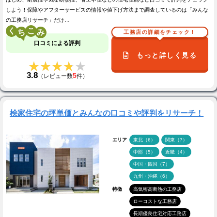
しよう！保障やアフターサービスの情報や値下げ方法まで調査しているのは「みんな
の工務店リサーチ」だけ…
く
こ
工務店の詳細をチェック！
口コミによる評判
もっと詳しく見る
★★★★★
★★★★★
3.8
5
（レビュー数
件）
桧家住宅の坪単価とみんなの口コミや評判をリサーチ！
エリア
東北（6）
関東（7）
中部（5）
近畿（4）
中国・四国（7）
九州・沖縄（6）
特徴
高気密高断熱の工務店
ローコストな工務店
長期優良住宅対応工務店