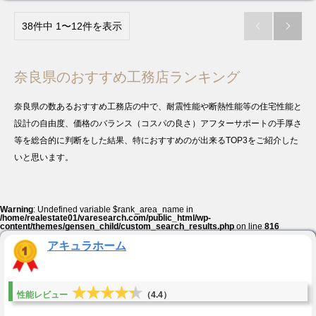
38件中 1〜12件を表示


奈良県のおすすめ工務店ランキング
奈良県の数あるおすすめ工務店の中で、耐震性能や断熱性能等の住宅性能と
設計の自由度、価格のバランス（コスパの良さ）アフターサポートの手厚さ
等を総合的に判断をした結果、特におすすめのが出来るTOP3をご紹介した
いと思います。
Warning
: Undefined variable $rank_area_name in
/home/realestate01/varesearch.com/public_html/wp-
content/themes/gensen_child/custom_search_results.php
on line
816
アキュラホーム
★★★★★
★★★★★
性能レビュー
（4.4）