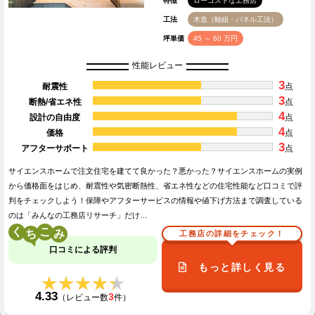
特徴
ローコストな工務店
工法
木造（軸組・パネル工法）
坪単価
45 ～ 60 万円
性能レビュー
3
耐震性
点
3
断熱/省エネ性
点
4
設計の自由度
点
4
価格
点
3
アフターサポート
点
サイエンスホームで注文住宅を建てて良かった？悪かった？サイエンスホームの実例
から価格面をはじめ、耐震性や気密断熱性、省エネ性などの住宅性能など口コミで評
判をチェックしよう！保障やアフターサービスの情報や値下げ方法まで調査している
のは「みんなの工務店リサーチ」だけ…
く
こ
工務店の詳細をチェック！
口コミによる評判
もっと詳しく見る
★★★★★
★★★★★
4.33
3
（レビュー数
件）