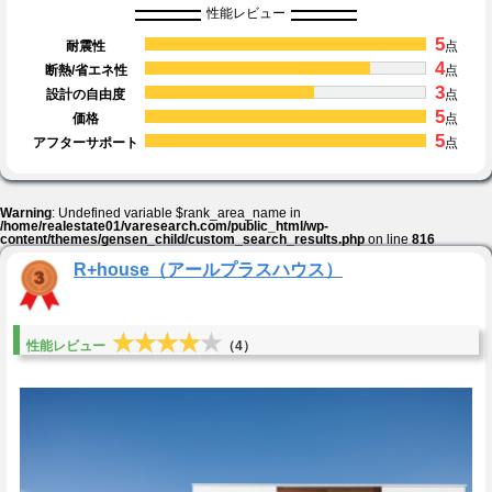
性能レビュー
5
耐震性
点
4
断熱/省エネ性
点
3
設計の自由度
点
5
価格
点
5
アフターサポート
点
Warning
: Undefined variable $rank_area_name in
/home/realestate01/varesearch.com/public_html/wp-
content/themes/gensen_child/custom_search_results.php
on line
816
R+house（アールプラスハウス）
★★★★★
★★★★★
性能レビュー
（4）