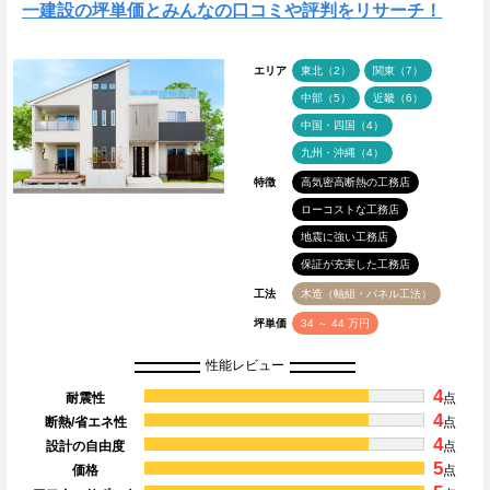
一建設の坪単価とみんなの口コミや評判をリサーチ！
エリア
東北（2）
関東（7）
中部（5）
近畿（6）
中国・四国（4）
九州・沖縄（4）
特徴
高気密高断熱の工務店
ローコストな工務店
地震に強い工務店
保証が充実した工務店
工法
木造（軸組・パネル工法）
坪単価
34 ～ 44 万円
性能レビュー
4
耐震性
点
4
断熱/省エネ性
点
4
設計の自由度
点
5
価格
点