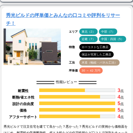
秀光ビルドの坪単価とみんなの口コミや評判をリサー
チ！
エリア
東北（2）
中部（7）
近畿（7）
中国・四国（5）
特徴
ローコストな工務店
保証が充実した工務店
工法
木造（軸組・パネル工法）
坪単価
30 ～ 42 万円
性能レビュー
3
耐震性
点
4
断熱/省エネ性
点
5
設計の自由度
点
5
価格
点
4
アフターサポート
点
秀光ビルドで注文住宅を建てて良かった？悪かった？秀光ビルドの実例から価格面を
はじめ、耐震性や気密断熱性、省エネ性などの住宅性能など口コミで評判をチェック