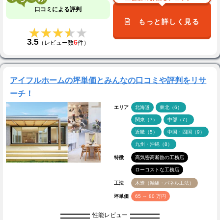
口コミによる評判
もっと詳しく見る
★★★★★
★★★★★
3.5
6
（レビュー数
件）
アイフルホームの坪単価とみんなの口コミや評判をリサ
ーチ！
エリア
北海道
東北（6）
関東（7）
中部（7）
近畿（5）
中国・四国（9）
九州・沖縄（8）
特徴
高気密高断熱の工務店
ローコストな工務店
工法
木造（軸組・パネル工法）
坪単価
65 ～ 80 万円
性能レビュー