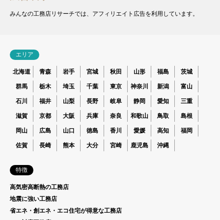
みんなの工務店リサーチでは、アフィリエイト広告を利用しています。
エリア
北海道
青森
岩手
宮城
秋田
山形
福島
茨城
群馬
栃木
埼玉
千葉
東京
神奈川
新潟
富山
石川
福井
山梨
長野
岐阜
静岡
愛知
三重
滋賀
京都
大阪
兵庫
奈良
和歌山
鳥取
島根
岡山
広島
山口
徳島
香川
愛媛
高知
福岡
佐賀
長崎
熊本
大分
宮崎
鹿児島
沖縄
特徴
高気密高断熱の工務店
地震に強い工務店
省エネ・創エネ・エコ住宅が得意な工務店