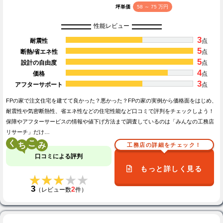
坪単価
58 ～ 75 万円
性能レビュー
3
耐震性
点
5
断熱/省エネ性
点
5
設計の自由度
点
4
価格
点
3
アフターサポート
点
FPの家で注文住宅を建てて良かった？悪かった？FPの家の実例から価格面をはじめ、
耐震性や気密断熱性、省エネ性などの住宅性能など口コミで評判をチェックしよう！
保障やアフターサービスの情報や値下げ方法まで調査しているのは「みんなの工務店
リサーチ」だけ…
く
こ
工務店の詳細をチェック！
口コミによる評判
もっと詳しく見る
★★★★★
★★★★★
3
2
（レビュー数
件）