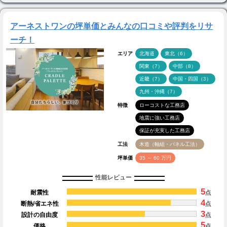
アーネストワンの坪単価とみんなの口コミや評判をリサ
ーチ！
エリア
北海道
東北（6）
関東（7）
中部（8）
近畿（7）
中国・四国（3）
九州・沖縄（7）
特徴
ローコストな工務店
地震に強い工務店
保証が充実した工務店
工法
木造（軸組・パネル工法）
坪単価
35 ～ 60 万円
性能レビュー
5
耐震性
点
4
断熱/省エネ性
点
3
設計の自由度
点
5
価格
点