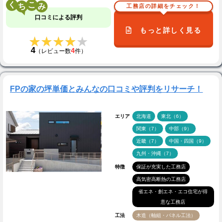
く
こ
工務店の詳細をチェック！
口コミによる評判
もっと詳しく見る
★★★★★
★★★★★
4
4
（レビュー数
件）
FPの家の坪単価とみんなの口コミや評判をリサーチ！
エリア
北海道
東北（6）
関東（7）
中部（9）
近畿（7）
中国・四国（9）
九州・沖縄（7）
特徴
保証が充実した工務店
高気密高断熱の工務店
省エネ・創エネ・エコ住宅が得
意な工務店
工法
木造（軸組・パネル工法）