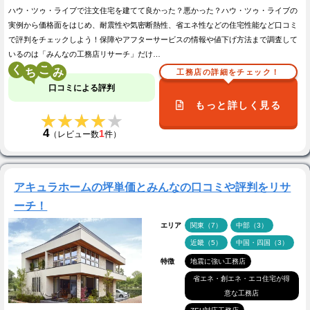
ハウ・ツゥ・ライブで注文住宅を建てて良かった？悪かった？ハウ・ツゥ・ライブの
実例から価格面をはじめ、耐震性や気密断熱性、省エネ性などの住宅性能など口コミ
で評判をチェックしよう！保障やアフターサービスの情報や値下げ方法まで調査して
いるのは「みんなの工務店リサーチ」だけ…
く
こ
工務店の詳細をチェック！
口コミによる評判
もっと詳しく見る
★★★★★
★★★★★
4
1
（レビュー数
件）
アキュラホームの坪単価とみんなの口コミや評判をリサ
ーチ！
エリア
関東（7）
中部（3）
近畿（5）
中国・四国（3）
特徴
地震に強い工務店
省エネ・創エネ・エコ住宅が得
意な工務店