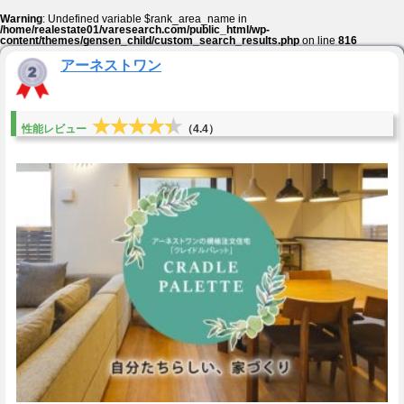
Warning
: Undefined variable $rank_area_name in
/home/realestate01/varesearch.com/public_html/wp-
content/themes/gensen_child/custom_search_results.php
on line
816
アーネストワン
★★★★★
★★★★★
性能レビュー
（4.4）