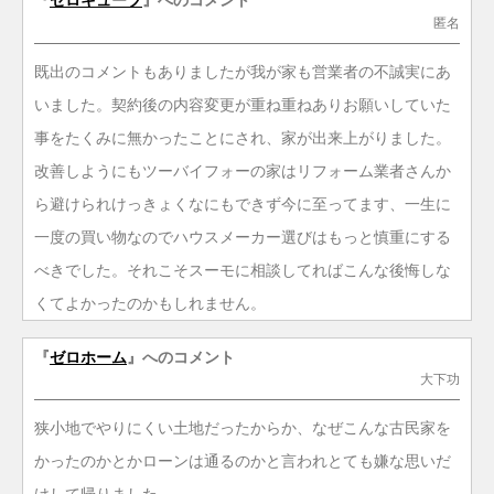
『
ゼロキューブ
』へのコメント
匿名
既出のコメントもありましたが我が家も営業者の不誠実にあ
いました。契約後の内容変更が重ね重ねありお願いしていた
事をたくみに無かったことにされ、家が出来上がりました。
改善しようにもツーバイフォーの家はリフォーム業者さんか
ら避けられけっきょくなにもできず今に至ってます、一生に
一度の買い物なのでハウスメーカー選びはもっと慎重にする
べきでした。それこそスーモに相談してればこんな後悔しな
くてよかったのかもしれません。
『
ゼロホーム
』へのコメント
大下功
狭小地でやりにくい土地だったからか、なぜこんな古民家を
かったのかとかローンは通るのかと言われとても嫌な思いだ
けして帰りました。