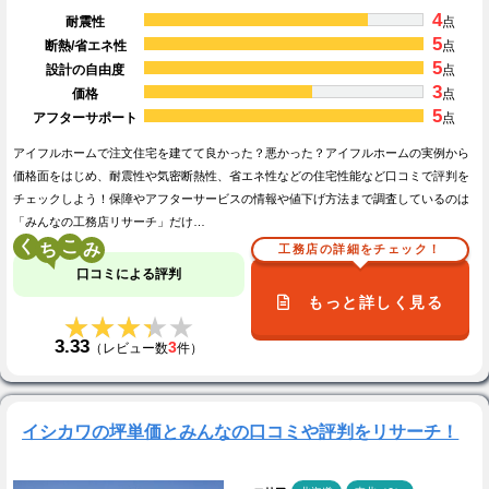
4
耐震性
点
5
断熱/省エネ性
点
5
設計の自由度
点
3
価格
点
5
アフターサポート
点
アイフルホームで注文住宅を建てて良かった？悪かった？アイフルホームの実例から
価格面をはじめ、耐震性や気密断熱性、省エネ性などの住宅性能など口コミで評判を
チェックしよう！保障やアフターサービスの情報や値下げ方法まで調査しているのは
「みんなの工務店リサーチ」だけ…
く
こ
工務店の詳細をチェック！
口コミによる評判
もっと詳しく見る
★★★★★
★★★★★
3.33
3
（レビュー数
件）
イシカワの坪単価とみんなの口コミや評判をリサーチ！