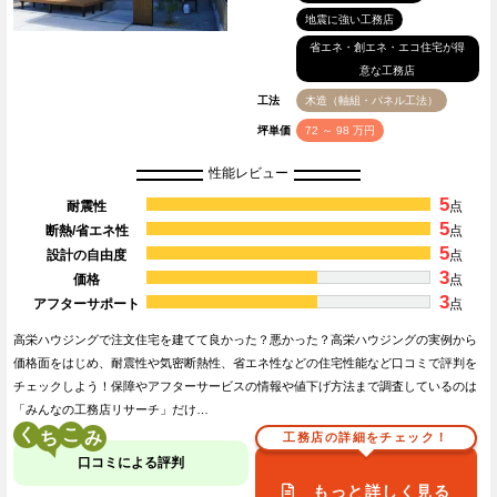
地震に強い工務店
省エネ・創エネ・エコ住宅が得
意な工務店
工法
木造（軸組・パネル工法）
坪単価
72 ～ 98 万円
性能レビュー
5
耐震性
点
5
断熱/省エネ性
点
5
設計の自由度
点
3
価格
点
3
アフターサポート
点
高栄ハウジングで注文住宅を建てて良かった？悪かった？高栄ハウジングの実例から
価格面をはじめ、耐震性や気密断熱性、省エネ性などの住宅性能など口コミで評判を
チェックしよう！保障やアフターサービスの情報や値下げ方法まで調査しているのは
「みんなの工務店リサーチ」だけ…
く
こ
工務店の詳細をチェック！
口コミによる評判
もっと詳しく見る