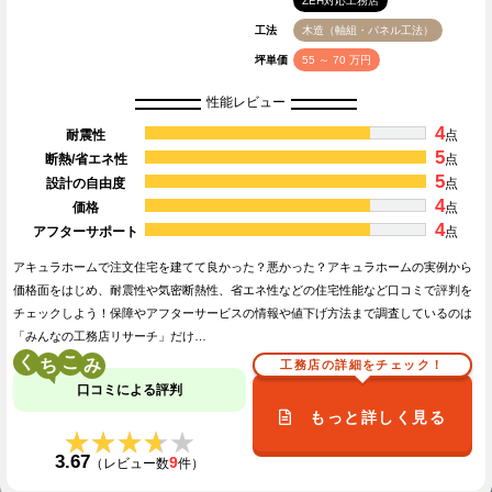
ZEH対応工務店
工法
木造（軸組・パネル工法）
坪単価
55 ～ 70 万円
性能レビュー
4
耐震性
点
5
断熱/省エネ性
点
5
設計の自由度
点
4
価格
点
4
アフターサポート
点
アキュラホームで注文住宅を建てて良かった？悪かった？アキュラホームの実例から
価格面をはじめ、耐震性や気密断熱性、省エネ性などの住宅性能など口コミで評判を
チェックしよう！保障やアフターサービスの情報や値下げ方法まで調査しているのは
「みんなの工務店リサーチ」だけ…
く
こ
工務店の詳細をチェック！
口コミによる評判
もっと詳しく見る
★★★★★
★★★★★
3.67
9
（レビュー数
件）