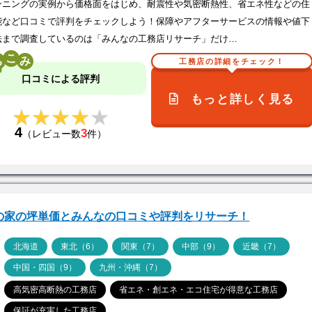
ンニングの実例から価格面をはじめ、耐震性や気密断熱性、省エネ性などの住
能など口コミで評判をチェックしよう！保障やアフターサービスの情報や値下
法まで調査しているのは「みんなの工務店リサーチ」だけ…
こ
工務店の詳細をチェック！
口コミによる評判
もっと詳しく見る
★★★★★
★★★★★
4
3
（レビュー数
件）
Pの家の坪単価とみんなの口コミや評判をリサーチ！
ア
北海道
東北（6）
関東（7）
中部（9）
近畿（7）
中国・四国（9）
九州・沖縄（7）
高気密高断熱の工務店
省エネ・創エネ・エコ住宅が得意な工務店
保証が充実した工務店