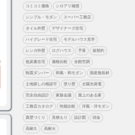
コミコミ価格
シロアリ補償
シンプル・モダン
スーパー工務店
タイル外壁
デザイナーズ住宅
ハイグレード住宅
モデルハウス見学
レンガ外壁
ログハウス
予算
仮契約
低炭素住宅
価格比較
全館空調
制震ダンパー
和風・和モダン
国産無垢材
土地探しの相談可
塗り壁
太陽光発電
完全自由設計
家族会議
屋上のある家
工務店カタログ
性能比較
洋風・洋モダン
真壁づくり
見積もり
設計図
頭金
高耐久
高耐火