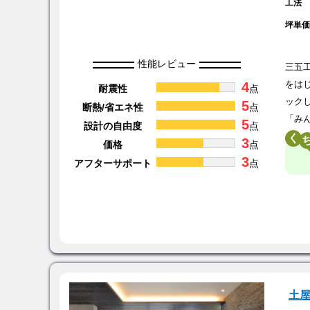
工法
坪単
性能レビュー
三五
4
をは
耐震性
点
ック
5
断熱/省エネ性
点
「み
5
設計の自由度
点
く
3
価格
点
3
アフターサポート
点
土