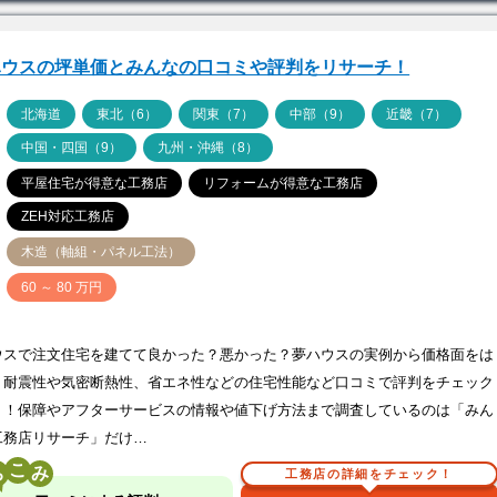
ハウスの坪単価とみんなの口コミや評判をリサーチ！
ア
北海道
東北（6）
関東（7）
中部（9）
近畿（7）
中国・四国（9）
九州・沖縄（8）
平屋住宅が得意な工務店
リフォームが得意な工務店
ZEH対応工務店
木造（軸組・パネル工法）
価
60 ～ 80 万円
ウスで注文住宅を建てて良かった？悪かった？夢ハウスの実例から価格面をは
、耐震性や気密断熱性、省エネ性などの住宅性能など口コミで評判をチェック
う！保障やアフターサービスの情報や値下げ方法まで調査しているのは「みん
工務店リサーチ」だけ…
こ
工務店の詳細をチェック！