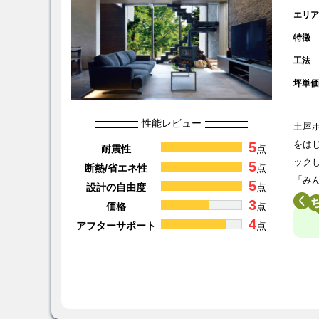
エリ
特徴
工法
坪単
性能レビュー
土屋
5
をは
耐震性
点
ック
5
断熱/省エネ性
点
「み
5
設計の自由度
点
く
3
価格
点
4
アフターサポート
点