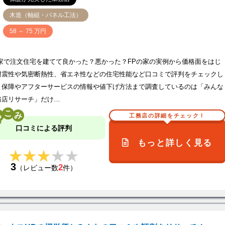
木造（軸組・パネル工法）
価
58 ～ 75 万円
の家で注文住宅を建てて良かった？悪かった？FPの家の実例から価格面をはじ
耐震性や気密断熱性、省エネ性などの住宅性能など口コミで評判をチェックし
！保障やアフターサービスの情報や値下げ方法まで調査しているのは「みんな
務店リサーチ」だけ…
こ
工務店の詳細をチェック！
口コミによる評判
もっと詳しく見る
★★★★★
★★★★★
3
2
（レビュー数
件）