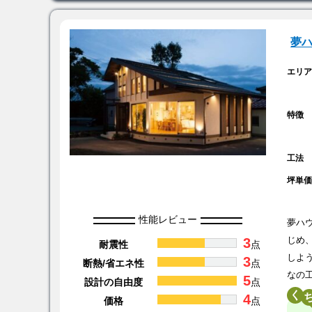
夢
エリ
特徴
工法
坪単
性能レビュー
夢ハ
3
じめ
耐震性
点
しよ
3
断熱/省エネ性
点
なの
5
設計の自由度
点
く
4
価格
点