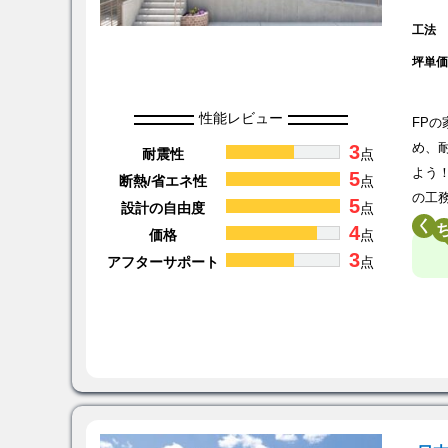
工法
坪単
性能レビュー
FP
3
め、
耐震性
点
よう
5
断熱/省エネ性
点
の工
5
設計の自由度
点
く
4
価格
点
3
アフターサポート
点