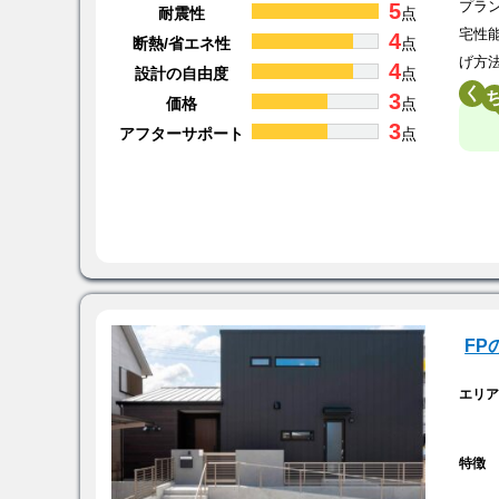
5
プラ
耐震性
点
宅性
4
断熱/省エネ性
点
げ方
4
設計の自由度
点
く
3
価格
点
3
アフターサポート
点
F
エリ
特徴