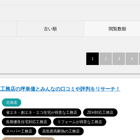
古い順
閲覧数順
1
2
3
4
五工務店の坪単価とみんなの口コミや評判をリサーチ！
ア
北海道
省エネ・創エネ・エコ住宅が得意な工務店
ZEH対応工務店
長期優良住宅対応工務店
リフォームが得意な工務店
スーパー工務店
高気密高断熱の工務店