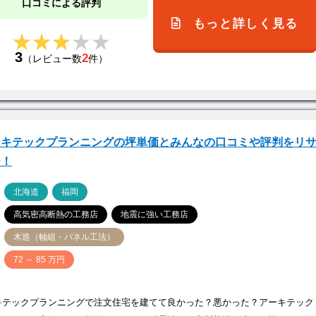
口コミによる評判
もっと詳しく見る
★★★★★
★★★★★
3
2
（レビュー数
件）
ーキテックプランニングの坪単価とみんなの口コミや評判をリ
チ！
ア
北海道
福岡
高気密高断熱の工務店
地震に強い工務店
木造（軸組・パネル工法）
価
72 ～ 85 万円
キテックプランニングで注文住宅を建てて良かった？悪かった？アーキテック