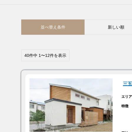
並べ替え条件
新しい順
40件中 1〜12件を表示
三
エリ
特徴