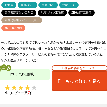
ア
北海道
東北（6）
関東（5）
中部（1）
高気密高断熱の工務店
地震に強い工務店
ZEH対応工務店
木造（軸組・パネル工法）
価
65 ～ 80 万円
ホームで注文住宅を建てて良かった？悪かった？土屋ホームの実例から価格面
じめ、耐震性や気密断熱性、省エネ性などの住宅性能など口コミで評判をチェ
しよう！保障やアフターサービスの情報や値下げ方法まで調査しているのは
んなの工務店リサーチ」だけ…
こ
工務店の詳細をチェック！
口コミによる評判
もっと詳しく見る
★★★★★
★★★★★
4
7
（レビュー数
件）