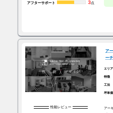
3
アフターサポート
点
ア
ー
エリ
特徴
工法
坪単
性能レビュー
アー