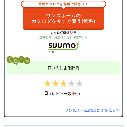
最新カタログを無料で読もう！
ワンズホームの
カタログを今すぐ貰う(無料)
０
カタログ価格
円
送料無料 / お届け予定日:
7
営業日～
く
こ
口コミによる評判
★★★★★
★★★★★
3
4
（レビュー数
件）
ワンズホームの口コミを見る>>