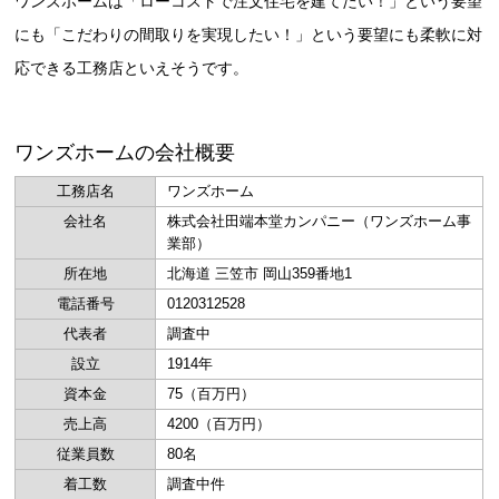
ワンズホームは「ローコストで注文住宅を建てたい！」という要望
にも「こだわりの間取りを実現したい！」という要望にも柔軟に対
応できる工務店といえそうです。
ワンズホームの会社概要
工務店名
ワンズホーム
会社名
株式会社田端本堂カンパニー（ワンズホーム事
業部）
所在地
北海道 三笠市 岡山359番地1
電話番号
0120312528
代表者
調査中
設立
1914年
資本金
75（百万円）
売上高
4200（百万円）
従業員数
80名
着工数
調査中件