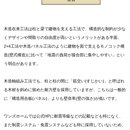
木造在来工法は柱と梁で建物を支える工法で、構造的な制約が少な
くデザインや間取りの自由度が高いというメリットがある半面、
2×4工法や木造パネル工法のように建物を面で支えるモノコック構
造(壁式構造)に比べて「地震の負荷が接合部に集中しやすい」とい
う弱点があります。
木造軸組み工法でも、柱と柱の間に「筋交い(すじかい)」と呼ばれ
る木材を斜めに留めた耐力壁を採用していますが、こちらは一般的
に「構造用合板(パネル)」よりも壁倍率(壁の強さ)が低いです。
ワンズホームでは公式HPに耐震等級などの記載なども特になく、
また制震システム・免震システムなども特に採用していないため、