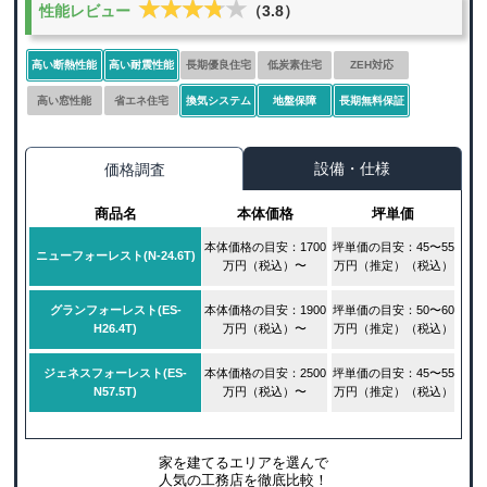
★★★★★
★★★★★
性能レビュー
（3.8）
高い断熱性能
高い耐震性能
長期優良住宅
低炭素住宅
ZEH対応
高い窓性能
省エネ住宅
換気システム
地盤保障
長期無料保証
設備・仕様
価格調査
商品名
本体価格
坪単価
本体価格の目安：1700
坪単価の目安：45〜55
ニューフォーレスト(N-24.6T)
万円（税込）〜
万円（推定）（税込）
グランフォーレスト(ES-
本体価格の目安：1900
坪単価の目安：50〜60
H26.4T)
万円（税込）〜
万円（推定）（税込）
ジェネスフォーレスト(ES-
本体価格の目安：2500
坪単価の目安：45〜55
N57.5T)
万円（税込）〜
万円（推定）（税込）
家を建てるエリアを選んで
人気の工務店を徹底比較！