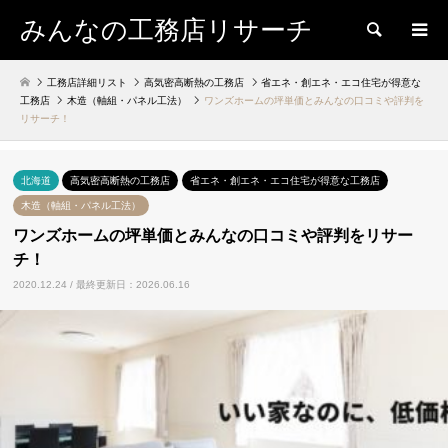
みんなの工務店リサーチ
検索
工務店詳細リスト
高気密高断熱の工務店
省エネ・創エネ・エコ住宅が得意な
工務店
木造（軸組・パネル工法）
ワンズホームの坪単価とみんなの口コミや評判を
リサーチ！
北海道
高気密高断熱の工務店
省エネ・創エネ・エコ住宅が得意な工務店
木造（軸組・パネル工法）
ワンズホームの坪単価とみんなの口コミや評判をリサー
チ！
2020.12.24 / 最終更新日：2026.06.16