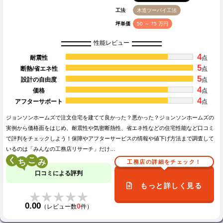
工法
木造ツーバイ工法
坪単価
50 ～ 75 万円
性能レビュー
4
耐震性
点
5
断熱/省エネ性
点
5
設計の自由度
点
4
価格
点
4
アフターサポート
点
ジョンソンホームズで注文住宅を建てて良かった？悪かった？ジョンソンホームズの
実例から価格面をはじめ、耐震性や気密断熱性、省エネ性などの住宅性能など口コミ
で評判をチェックしよう！保障やアフターサービスの情報や値下げ方法まで調査して
いるのは「みんなの工務店リサーチ」だけ…
く
こ
工務店の詳細をチェック！
口コミによる評判
もっと詳しく見る
★★★★★
★★★★★
0.00
0
（レビュー数
件）