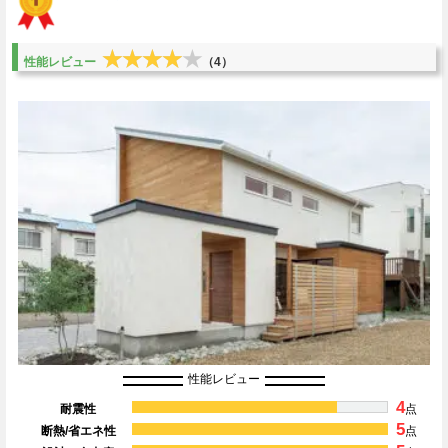
★★★★★
★★★★★
性能レビュー
（4）
性能レビュー
4
耐震性
点
5
断熱/省エネ性
点