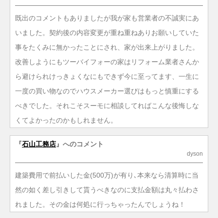
既出のコメントもありましたが我が家も営業者の不誠実にあ
いました。契約後の内容変更が重ね重ねありお願いしていた
事をたくみに無かったことにされ、家が出来上がりました。
改善しようにもツーバイフォーの家はリフォーム業者さんか
ら避けられけっきょくなにもできず今に至ってます、一生に
一度の買い物なのでハウスメーカー選びはもっと慎重にする
べきでした。それこそスーモに相談してればこんな後悔しな
くてよかったのかもしれません。
『
石山工務店
』へのコメント
dyson
建築費用で前払いした金(500万)が有り､本来なら清算時に当
然の如く差し引きして貰うべきなのに支払金額は丸々払わさ
れました。その金は何処に行っちゃったんでしょうね！