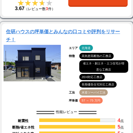
★★★★★
★★★★★
3.67
3
（レビュー数
件）
住研ハウスの坪単価とみんなの口コミや評判をリサー
チ！
エリア
北海道
特徴
高気密高断熱の工務店
省エネ・創エネ・エコ住宅が得
意な工務店
ZEH対応工務店
長期優良住宅対応工務店
工法
木造ツーバイ工法
坪単価
57 ～ 75 万円
性能レビュー
4
耐震性
点
5
断熱/省エネ性
点