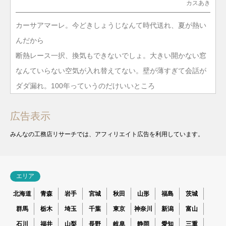
カスあき
カーサアマーレ。今どきしょうじなんて時代送れ、夏が熱い
んだから
断熱レース一択、換気もできないでしょ。大きい開かない窓
なんていらない空気が入れ替えてない。壁が薄すぎて会話が
ダダ漏れ。100年っていうのだけいいところ
広告表示
みんなの工務店リサーチでは、アフィリエイト広告を利用しています。
エリア
北海道
青森
岩手
宮城
秋田
山形
福島
茨城
群馬
栃木
埼玉
千葉
東京
神奈川
新潟
富山
石川
福井
山梨
長野
岐阜
静岡
愛知
三重