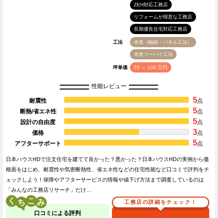
ZEH対応工務店
リフォームが得意な工務店
長期優良住宅対応工務店
工法
木造（軸組・パネル工法）
木造ツーバイ工法
坪単価
55 ～ 100 万円
性能レビュー
5
耐震性
点
5
断熱/省エネ性
点
5
設計の自由度
点
3
価格
点
5
アフターサポート
点
日本ハウスHDで注文住宅を建てて良かった？悪かった？日本ハウスHDの実例から価
格面をはじめ、耐震性や気密断熱性、省エネ性などの住宅性能など口コミで評判をチ
ェックしよう！保障やアフターサービスの情報や値下げ方法まで調査しているのは
「みんなの工務店リサーチ」だけ…
く
こ
工務店の詳細をチェック！
口コミによる評判