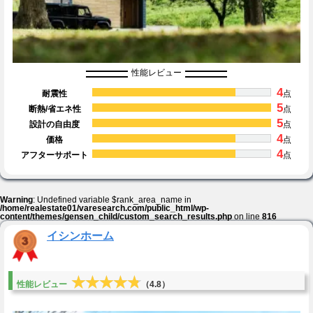
性能レビュー
4
耐震性
点
5
断熱/省エネ性
点
5
設計の自由度
点
4
価格
点
4
アフターサポート
点
Warning
: Undefined variable $rank_area_name in
/home/realestate01/varesearch.com/public_html/wp-
content/themes/gensen_child/custom_search_results.php
on line
816
イシンホーム
★★★★★
★★★★★
性能レビュー
（4.8）