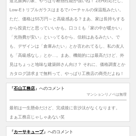
道北振興の家、やっぱり断熱性能が強いね！ ZEH対応だし、
Low-Eトリプルガラスはまるでバーチャルの保温瓶みたい。
ただ、価格は55万円～と高級感ある？まあ、家は長持ちする
から投資だと思っていいかも。口コミも「家の中が暖かい」
「光熱費が安い」といってるから、信頼はあるみたい。で
も、デザインは「倉庫みたい」とか言われてるし、私の友人
も「高級感なし」とか…。まあ、機能的には最高だけど、外
見はちょっと地味な建築師さん向け？ それに、価格調査とか
カタログ請求まで無料って、やっぱり工務店の商売だよね！
『
石山工務店
』へのコメント
マンションリノベは無理
最初は一生懸命だけど、完成後に音沙汰がなくなります。
まぁ工務店じゃしゃあない笑
『
カーサキューブ
』へのコメント