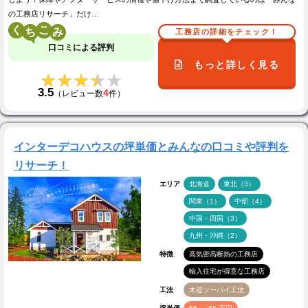
の工務店リサーチ」だけ…
く
こ
工務店の詳細をチェック！
口コミによる評判
もっと詳しく見る
★★★★★
★★★★★
3.5
4
（レビュー数
件）
インターデコハウスの坪単価とみんなの口コミや評判を
リサーチ！
エリア
北海道
東北（3）
関東（1）
中部（4）
中国・四国（3）
九州・沖縄（2）
特徴
高気密高断熱の工務店
輸入住宅が得意な工務店
工法
木造ツーバイ工法