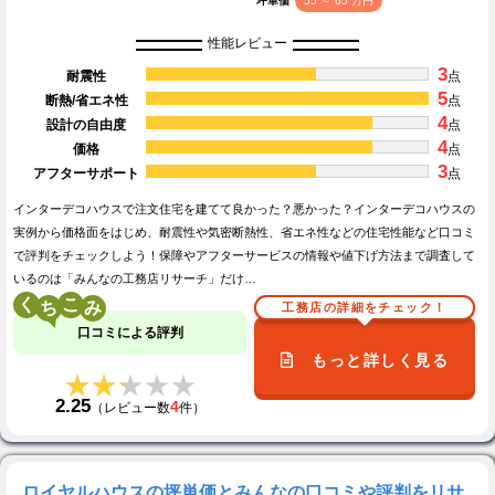
坪単価
55 ～ 65 万円
性能レビュー
3
耐震性
点
5
断熱/省エネ性
点
4
設計の自由度
点
4
価格
点
3
アフターサポート
点
インターデコハウスで注文住宅を建てて良かった？悪かった？インターデコハウスの
実例から価格面をはじめ、耐震性や気密断熱性、省エネ性などの住宅性能など口コミ
で評判をチェックしよう！保障やアフターサービスの情報や値下げ方法まで調査して
いるのは「みんなの工務店リサーチ」だけ…
く
こ
工務店の詳細をチェック！
口コミによる評判
もっと詳しく見る
★★★★★
★★★★★
2.25
4
（レビュー数
件）
ロイヤルハウスの坪単価とみんなの口コミや評判をリサ