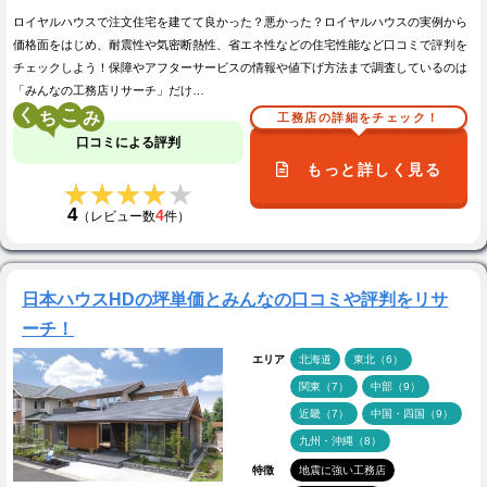
ロイヤルハウスで注文住宅を建てて良かった？悪かった？ロイヤルハウスの実例から
価格面をはじめ、耐震性や気密断熱性、省エネ性などの住宅性能など口コミで評判を
チェックしよう！保障やアフターサービスの情報や値下げ方法まで調査しているのは
「みんなの工務店リサーチ」だけ…
く
こ
工務店の詳細をチェック！
口コミによる評判
もっと詳しく見る
★★★★★
★★★★★
4
4
（レビュー数
件）
日本ハウスHDの坪単価とみんなの口コミや評判をリサ
ーチ！
エリア
北海道
東北（6）
関東（7）
中部（9）
近畿（7）
中国・四国（9）
九州・沖縄（8）
特徴
地震に強い工務店