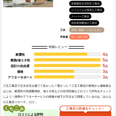
長期優良住宅対応工務店
リフォームが得意な工務店
スーパー工務店
高気密高断熱の工務店
工法
木造（軸組・パネル工法）
坪単価
70 ～ 85 万円
性能レビュー
4
耐震性
点
5
断熱/省エネ性
点
5
設計の自由度
点
3
価格
点
3
アフターサポート
点
三五工務店で注文住宅を建てて良かった？悪かった？三五工務店の実例から価格面を
はじめ、耐震性や気密断熱性、省エネ性などの住宅性能など口コミで評判をチェック
しよう！保障やアフターサービスの情報や値下げ方法まで調査しているのは「みんな
の工務店リサーチ」だけ…
く
こ
工務店の詳細をチェック！
口コミによる評判