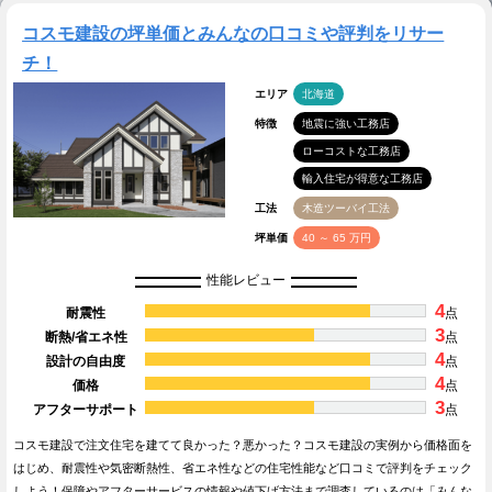
コスモ建設の坪単価とみんなの口コミや評判をリサー
チ！
エリア
北海道
特徴
地震に強い工務店
ローコストな工務店
輸入住宅が得意な工務店
工法
木造ツーバイ工法
坪単価
40 ～ 65 万円
性能レビュー
4
耐震性
点
3
断熱/省エネ性
点
4
設計の自由度
点
4
価格
点
3
アフターサポート
点
コスモ建設で注文住宅を建てて良かった？悪かった？コスモ建設の実例から価格面を
はじめ、耐震性や気密断熱性、省エネ性などの住宅性能など口コミで評判をチェック
しよう！保障やアフターサービスの情報や値下げ方法まで調査しているのは「みんな