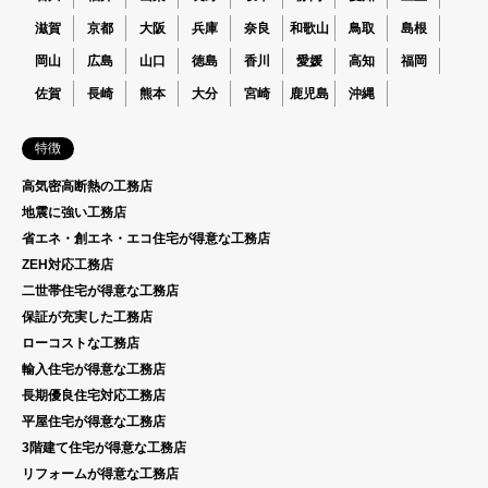
滋賀
京都
大阪
兵庫
奈良
和歌山
鳥取
島根
岡山
広島
山口
徳島
香川
愛媛
高知
福岡
佐賀
長崎
熊本
大分
宮崎
鹿児島
沖縄
特徴
高気密高断熱の工務店
地震に強い工務店
省エネ・創エネ・エコ住宅が得意な工務店
ZEH対応工務店
二世帯住宅が得意な工務店
保証が充実した工務店
ローコストな工務店
輸入住宅が得意な工務店
長期優良住宅対応工務店
平屋住宅が得意な工務店
3階建て住宅が得意な工務店
リフォームが得意な工務店