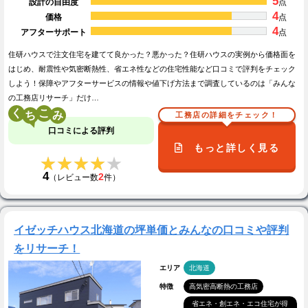
5
設計の自由度
点
4
価格
点
4
アフターサポート
点
住研ハウスで注文住宅を建てて良かった？悪かった？住研ハウスの実例から価格面を
はじめ、耐震性や気密断熱性、省エネ性などの住宅性能など口コミで評判をチェック
しよう！保障やアフターサービスの情報や値下げ方法まで調査しているのは「みんな
の工務店リサーチ」だけ…
く
こ
工務店の詳細をチェック！
口コミによる評判
もっと詳しく見る
★★★★★
★★★★★
4
2
（レビュー数
件）
イゼッチハウス北海道の坪単価とみんなの口コミや評判
をリサーチ！
エリア
北海道
特徴
高気密高断熱の工務店
省エネ・創エネ・エコ住宅が得