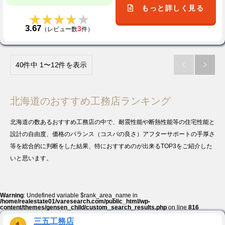
もっと詳しく見る
★★★★★
★★★★★
3.67
3
（レビュー数
件）
40件中 1〜12件を表示


北海道のおすすめ工務店ランキング
北海道の数あるおすすめ工務店の中で、耐震性能や断熱性能等の住宅性能と
設計の自由度、価格のバランス（コスパの良さ）アフターサポートの手厚さ
等を総合的に判断をした結果、特におすすめのが出来るTOP3をご紹介した
いと思います。
Warning
: Undefined variable $rank_area_name in
/home/realestate01/varesearch.com/public_html/wp-
content/themes/gensen_child/custom_search_results.php
on line
816
三五工務店