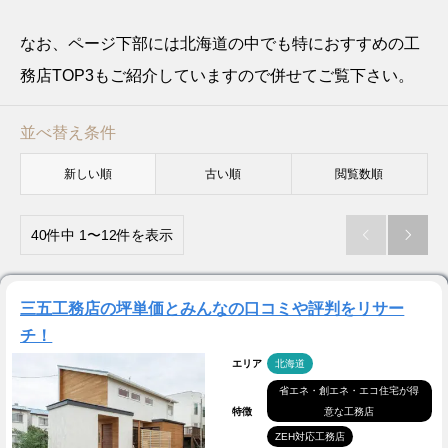
なお、ページ下部には北海道の中でも特におすすめの工
務店TOP3もご紹介していますので併せてご覧下さい。
並べ替え条件
新しい順
古い順
閲覧数順
40件中 1〜12件を表示


三五工務店の坪単価とみんなの口コミや評判をリサー
チ！
エリア
北海道
省エネ・創エネ・エコ住宅が得
特徴
意な工務店
ZEH対応工務店