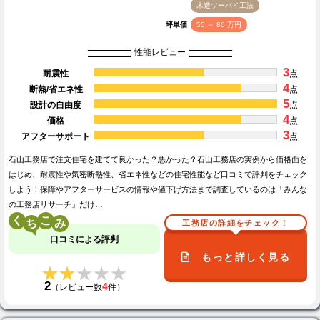
木造ツーバイ工法
坪単価
55 ～ 80 万円
性能レビュー
3
耐震性
点
4
断熱/省エネ性
点
5
設計の自由度
点
4
価格
点
3
アフターサポート
点
石山工務店で注文住宅を建てて良かった？悪かった？石山工務店の実例から価格面を
はじめ、耐震性や気密断熱性、省エネ性などの住宅性能など口コミで評判をチェック
しよう！保障やアフターサービスの情報や値下げ方法まで調査しているのは「みんな
の工務店リサーチ」だけ…
く
こ
工務店の詳細をチェック！
口コミによる評判
もっと詳しく見る
★★★★★
★★★★★
2
4
（レビュー数
件）