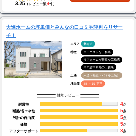
3.25
4
（レビュー数
件）
大進ホームの坪単価とみんなの口コミや評判をリサー
チ！
エリア
北海道
特徴
ローコストな工務店
リフォームが得意な工務店
高気密高断熱の工務店
工法
木造（軸組・パネル工法）
坪単価
45 ～ 55 万円
性能レビュー
4
耐震性
点
5
断熱/省エネ性
点
5
設計の自由度
点
5
価格
点
3
アフターサポート
点