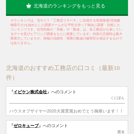
北海道のランキングをもっと見る
※ランキングは、当サイト「工務店リサーチ」に在籍する有資格者(宅地建
物取引士)を始めとした調査チームが公平性を持って独自に調査・比較した
コンテンツです。住宅性能の「等級」や「数値」は、各工務店が公表してい
るデータ及びヒアリング調査をもとに精査しています。内容の正確性は最大
限努力していますが、情報の信頼性・実際の数値の確実性を保証するもので
はありません。
北海道のおすすめ工務店の口コミ（最新10
件）
『
イビケン株式会社
』へのコメント
くにぽん
ハウスオブザイヤー2025大賞受賞おめでとう御座います！！
『
ゼロキューブ
』へのコメント
匿名