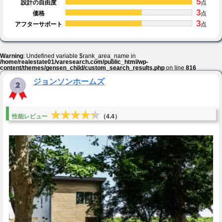
5
設計の自由度
点
3
価格
点
3
アフターサポート
点
Warning
: Undefined variable $rank_area_name in
/home/realestate01/varesearch.com/public_html/wp-
content/themes/gensen_child/custom_search_results.php
on line
816
ジョンソンホームズ
★★★★★
★★★★★
性能レビュー
（4.4）