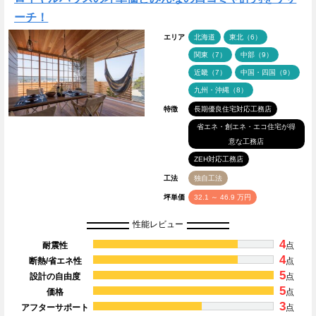
ーチ！
エリア
北海道
東北（6）
関東（7）
中部（9）
近畿（7）
中国・四国（9）
九州・沖縄（8）
特徴
長期優良住宅対応工務店
省エネ・創エネ・エコ住宅が得
意な工務店
ZEH対応工務店
工法
独自工法
坪単価
32.1 ～ 46.9 万円
性能レビュー
4
耐震性
点
4
断熱/省エネ性
点
5
設計の自由度
点
5
価格
点
3
アフターサポート
点