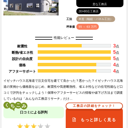
意な工務店
ZEH対応工務店
工法
木造（軸組・パネル工法）
坪単価
55 ～ 63 万円
性能レビュー
3
耐震性
点
5
断熱/省エネ性
点
5
設計の自由度
点
4
価格
点
4
アフターサポート
点
イゼッチハウス北海道で注文住宅を建てて良かった？悪かった？イゼッチハウス北海
道の実例から価格面をはじめ、耐震性や気密断熱性、省エネ性などの住宅性能など口
コミで評判をチェックしよう！保障やアフターサービスの情報や値下げ方法まで調査
しているのは「みんなの工務店リサーチ」だけ…
く
こ
工務店の詳細をチェック！
口コミによる評判
もっと詳しく見る
★★★★★
★★★★★