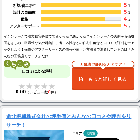
5
断熱/省エネ性
点
5
設計の自由度
点
4
価格
点
5
アフターサポート
点
イシンホームで注文住宅を建てて良かった？悪かった？イシンホームの実例から価格
面をはじめ、耐震性や気密断熱性、省エネ性などの住宅性能など口コミで評判をチェ
ックしよう！保障やアフターサービスの情報や値下げ方法まで調査しているのは「み
んなの工務店リサーチ」だけ…
く
こ
工務店の詳細をチェック！
口コミによる評判
もっと詳しく見る
★★★★★
★★★★★
0.00
0
（レビュー数
件）
道北振興株式会社の坪単価とみんなの口コミや評判をリ
サーチ！
エリア
北海道