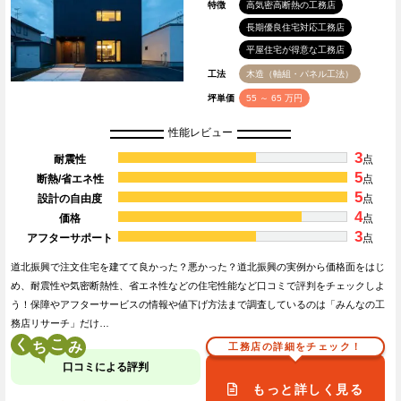
特徴
高気密高断熱の工務店
長期優良住宅対応工務店
平屋住宅が得意な工務店
工法
木造（軸組・パネル工法）
坪単価
55 ～ 65 万円
性能レビュー
3
耐震性
点
5
断熱/省エネ性
点
5
設計の自由度
点
4
価格
点
3
アフターサポート
点
道北振興で注文住宅を建てて良かった？悪かった？道北振興の実例から価格面をはじ
め、耐震性や気密断熱性、省エネ性などの住宅性能など口コミで評判をチェックしよ
う！保障やアフターサービスの情報や値下げ方法まで調査しているのは「みんなの工
務店リサーチ」だけ…
く
こ
工務店の詳細をチェック！
口コミによる評判
もっと詳しく見る