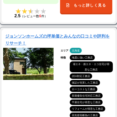
もっと詳しく見る
★★★★★
★★★★★
2.5
6
（レビュー数
件）
ジョンソンホームズの坪単価とみんなの口コミや評判を
リサーチ！
エリア
北海道
特徴
地震に強い工務店
省エネ・創エネ・エコ住宅が得
意な工務店
ZEH対応工務店
保証が充実した工務店
ローコストな工務店
長期優良住宅対応工務店
平屋住宅が得意な工務店
リフォームが得意な工務店
高気密高断熱の工務店