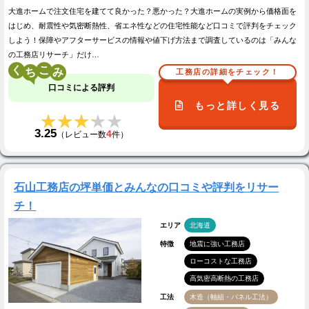
大進ホームで注文住宅を建てて良かった？悪かった？大進ホームの実例から価格面を
はじめ、耐震性や気密断熱性、省エネ性などの住宅性能など口コミで評判をチェック
しよう！保障やアフターサービスの情報や値下げ方法まで調査しているのは「みんな
の工務店リサーチ」だけ…
く
こ
工務店の詳細をチェック！
口コミによる評判
もっと詳しく見る
★★★★★
★★★★★
3.25
4
（レビュー数
件）
石山工務店の坪単価とみんなの口コミや評判をリサー
チ！
エリア
北海道
特徴
地震に強い工務店
ローコストな工務店
高気密高断熱の工務店
工法
木造（軸組・パネル工法）