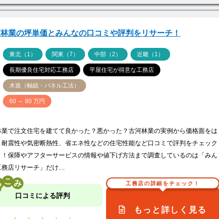
河林業の坪単価とみんなの口コミや評判をリサーチ！
ア
東北（1）
関東（7）
中部（2）
近畿（1）
長期優良住宅対応工務店
平屋住宅が得意な工務店
木造（軸組・パネル工法）
価
60 ～ 80 万円
林業で注文住宅を建てて良かった？悪かった？古河林業の実例から価格面をは
、耐震性や気密断熱性、省エネ性などの住宅性能など口コミで評判をチェック
う！保障やアフターサービスの情報や値下げ方法まで調査しているのは「みん
工務店リサーチ」だけ…
こ
工務店の詳細をチェック！
口コミによる評判
もっと詳しく見る