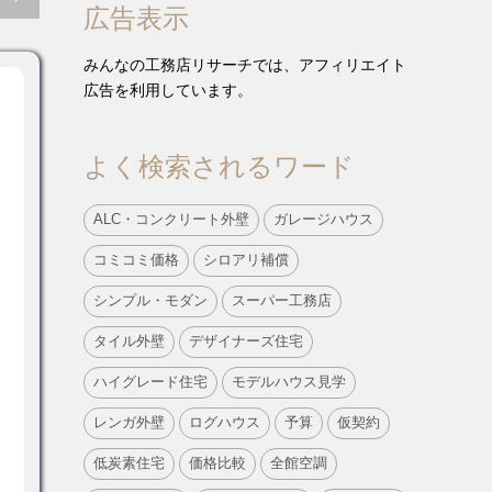
広告表示
みんなの工務店リサーチでは、アフィリエイト
広告を利用しています。
よく検索されるワード
ALC・コンクリート外壁
ガレージハウス
コミコミ価格
シロアリ補償
シンプル・モダン
スーパー工務店
タイル外壁
デザイナーズ住宅
ハイグレード住宅
モデルハウス見学
レンガ外壁
ログハウス
予算
仮契約
低炭素住宅
価格比較
全館空調