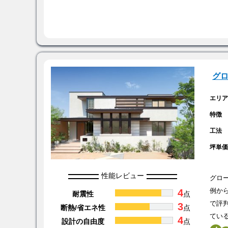
グ
エリ
特徴
工法
坪単
性能レビュー
グロ
4
例か
耐震性
点
で評
3
断熱/省エネ性
点
てい
4
設計の自由度
点