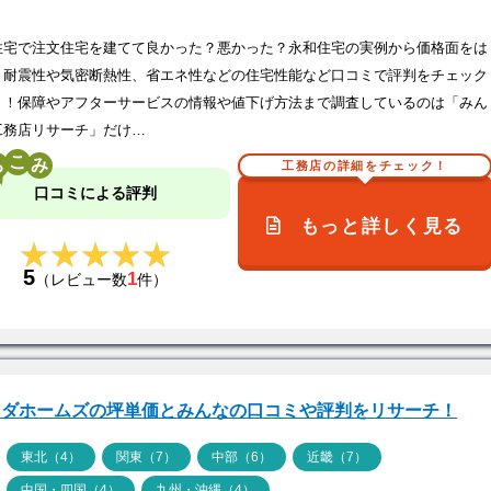
住宅で注文住宅を建てて良かった？悪かった？永和住宅の実例から価格面をは
、耐震性や気密断熱性、省エネ性などの住宅性能など口コミで評判をチェック
う！保障やアフターサービスの情報や値下げ方法まで調査しているのは「みん
工務店リサーチ」だけ…
こ
工務店の詳細をチェック！
口コミによる評判
もっと詳しく見る
★★★★★
★★★★★
5
1
（レビュー数
件）
マダホームズの坪単価とみんなの口コミや評判をリサーチ！
ア
東北（4）
関東（7）
中部（6）
近畿（7）
中国・四国（4）
九州・沖縄（4）