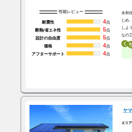
性能レビュー
永和
4
じめ
耐震性
点
しよ
5
断熱/省エネ性
点
なの
5
設計の自由度
点
く
4
価格
点
4
アフターサポート
点
ヤ
エリ