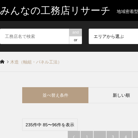
みんなの工務店リサーチ
地域密着
and
エリアから選ぶ
or
木造（軸組・パネル工法）
並べ替え条件
新しい順
235件中 85〜96件を表示
1
…
3
4
