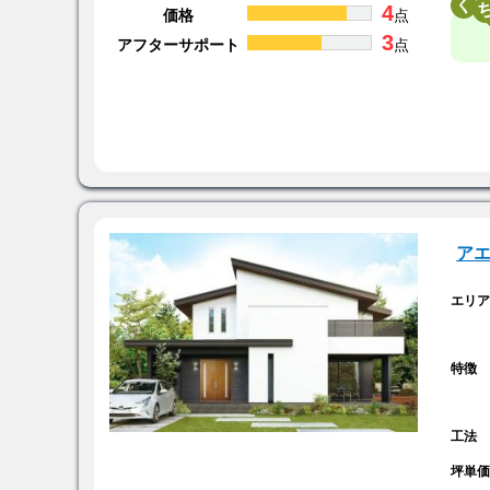
く
4
価格
点
3
アフターサポート
点
ア
エリ
特徴
工法
坪単