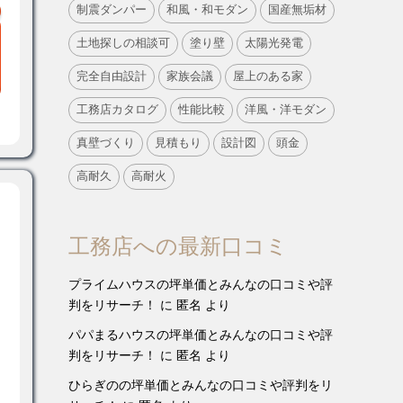
制震ダンパー
和風・和モダン
国産無垢材
土地探しの相談可
塗り壁
太陽光発電
完全自由設計
家族会議
屋上のある家
工務店カタログ
性能比較
洋風・洋モダン
真壁づくり
見積もり
設計図
頭金
高耐久
高耐火
工務店への最新口コミ
プライムハウスの坪単価とみんなの口コミや評
判をリサーチ！
に
匿名
より
パパまるハウスの坪単価とみんなの口コミや評
判をリサーチ！
に
匿名
より
ひらぎのの坪単価とみんなの口コミや評判をリ