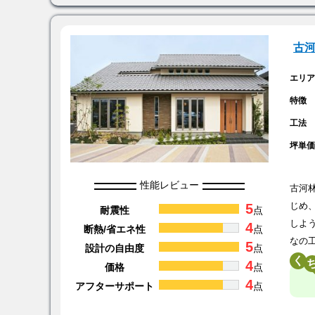
古
エリ
特徴
工法
坪単
性能レビュー
古河
5
じめ
耐震性
点
しよ
4
断熱/省エネ性
点
なの
5
設計の自由度
点
く
4
価格
点
4
アフターサポート
点