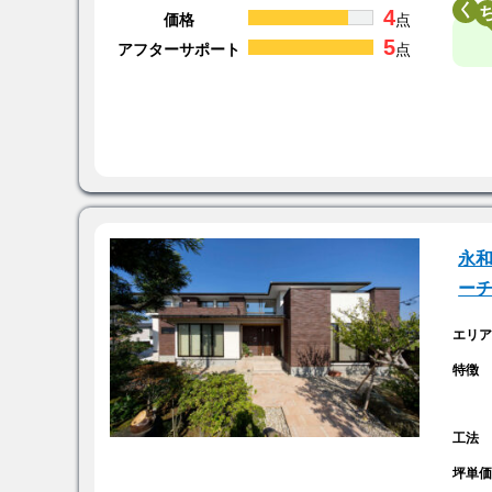
く
4
価格
点
5
アフターサポート
点
永和
ー
エリ
特徴
工法
坪単