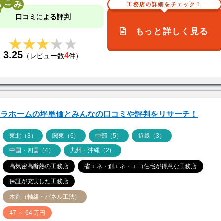
こ
工務店の詳細をチェック！
口コミによる評判
もっと詳しく見る
★★★★★
★★★★★
3.25
4
（レビュー数
件）
エラホームの坪単価とみんなの口コミや評判をリサーチ！
ア
東北（3）
関東（6）
中部（5）
近畿（3）
中国・四国（4）
九州・沖縄（2）
高気密高断熱の工務店
省エネ・創エネ・エコ住宅が得意な工務店
保証が充実した工務店
木造（軸組・パネル工法）
価
47 ～ 64 万円