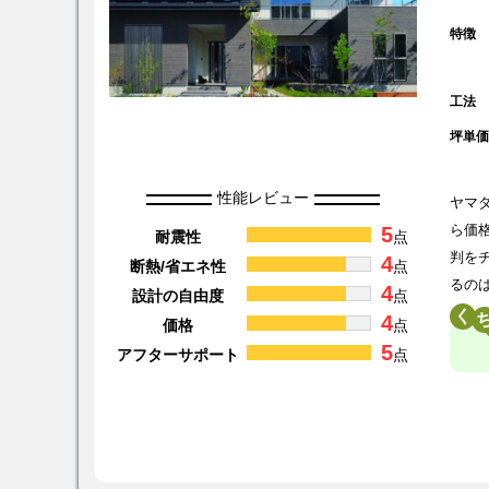
特徴
工法
坪単
性能レビュー
ヤマ
5
ら価
耐震性
点
判を
4
断熱/省エネ性
点
るの
4
設計の自由度
点
く
4
価格
点
5
アフターサポート
点