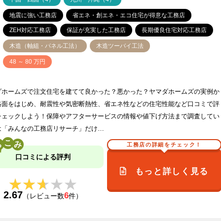
地震に強い工務店
省エネ・創エネ・エコ住宅が得意な工務店
ZEH対応工務店
保証が充実した工務店
長期優良住宅対応工務店
木造（軸組・パネル工法）
木造ツーバイ工法
価
48 ～ 80 万円
ダホームズで注文住宅を建てて良かった？悪かった？ヤマダホームズの実例か
格面をはじめ、耐震性や気密断熱性、省エネ性などの住宅性能など口コミで評
チェックしよう！保障やアフターサービスの情報や値下げ方法まで調査してい
は「みんなの工務店リサーチ」だけ…
こ
工務店の詳細をチェック！
口コミによる評判
もっと詳しく見る
★★★★★
★★★★★
2.67
6
（レビュー数
件）