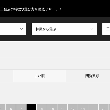
型工務店の特徴や選び方を徹底リサーチ！
特徴から選ぶ
工
古い順
閲覧数順
5
6
7
8
9
10
11
12
13
…
20