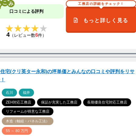
こ
工務店の詳細をチェック！
口コミによる評判
もっと詳しく見る
★★★★★
★★★★★
4
6
（レビュー数
件）
住宅(クリ英ター永和)の坪単価とみんなの口コミや評判をリサ
チ！
ア
石川
福井
ZEH対応工務店
保証が充実した工務店
長期優良住宅対応工務店
リフォームが得意な工務店
木造（軸組・パネル工法）
価
55 ～ 80 万円