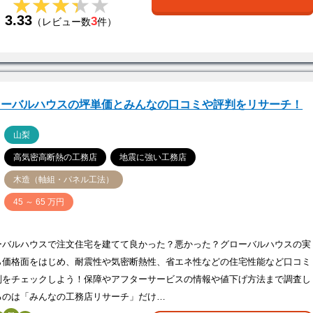
★★★★★
★★★★★
3.33
3
（レビュー数
件）
ローバルハウスの坪単価とみんなの口コミや評判をリサーチ！
ア
山梨
高気密高断熱の工務店
地震に強い工務店
木造（軸組・パネル工法）
価
45 ～ 65 万円
ーバルハウスで注文住宅を建てて良かった？悪かった？グローバルハウスの実
ら価格面をはじめ、耐震性や気密断熱性、省エネ性などの住宅性能など口コミ
判をチェックしよう！保障やアフターサービスの情報や値下げ方法まで調査し
るのは「みんなの工務店リサーチ」だけ…