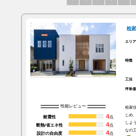
桧
エリ
特徴
工法
坪単
性能レビュー
桧家
4
じめ
耐震性
点
しよ
4
断熱/省エネ性
点
なの
4
設計の自由度
点