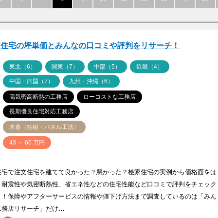
家住宅の坪単価とみんなの口コミや評判をリサーチ！
ア
東北（6）
関東（7）
中部（5）
近畿（4）
中国・四国（7）
九州・沖縄（6）
高気密高断熱の工務店
ローコストな工務店
長期優良住宅対応工務店
木造（軸組・パネル工法）
価
43 ～ 60 万円
住宅で注文住宅を建てて良かった？悪かった？桧家住宅の実例から価格面をは
、耐震性や気密断熱性、省エネ性などの住宅性能など口コミで評判をチェック
う！保障やアフターサービスの情報や値下げ方法まで調査しているのは「みん
工務店リサーチ」だけ…