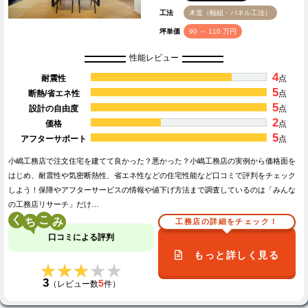
工法
木造（軸組・パネル工法）
坪単価
90 ～ 110 万円
性能レビュー
4
耐震性
点
5
断熱/省エネ性
点
5
設計の自由度
点
2
価格
点
5
アフターサポート
点
小嶋工務店で注文住宅を建てて良かった？悪かった？小嶋工務店の実例から価格面を
はじめ、耐震性や気密断熱性、省エネ性などの住宅性能など口コミで評判をチェック
しよう！保障やアフターサービスの情報や値下げ方法まで調査しているのは「みんな
の工務店リサーチ」だけ…
く
こ
工務店の詳細をチェック！
口コミによる評判
もっと詳しく見る
★★★★★
★★★★★
3
5
（レビュー数
件）