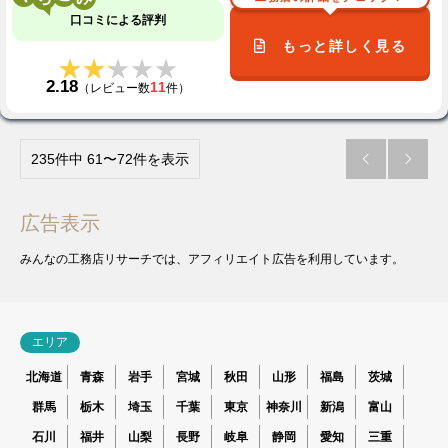
口コミによる評判
もっと詳しく見る
★★★★★
★★★★★
2.18
11
（レビュー数
件）
235件中 61〜72件を表示


広告表示
みんなの工務店リサーチでは、アフィリエイト広告を利用しています。
エリア
北海道
青森
岩手
宮城
秋田
山形
福島
茨城
群馬
栃木
埼玉
千葉
東京
神奈川
新潟
富山
石川
福井
山梨
長野
岐阜
静岡
愛知
三重