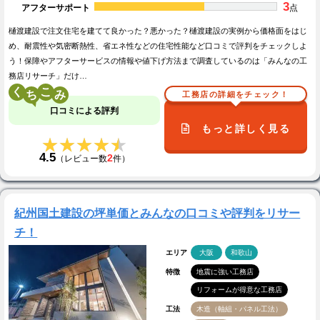
3
アフターサポート
点
樋渡建設で注文住宅を建てて良かった？悪かった？樋渡建設の実例から価格面をはじ
め、耐震性や気密断熱性、省エネ性などの住宅性能など口コミで評判をチェックしよ
う！保障やアフターサービスの情報や値下げ方法まで調査しているのは「みんなの工
務店リサーチ」だけ…
く
こ
工務店の詳細をチェック！
口コミによる評判
もっと詳しく見る
★★★★★
★★★★★
4.5
2
（レビュー数
件）
紀州国土建設の坪単価とみんなの口コミや評判をリサー
チ！
エリア
大阪
和歌山
特徴
地震に強い工務店
リフォームが得意な工務店
工法
木造（軸組・パネル工法）