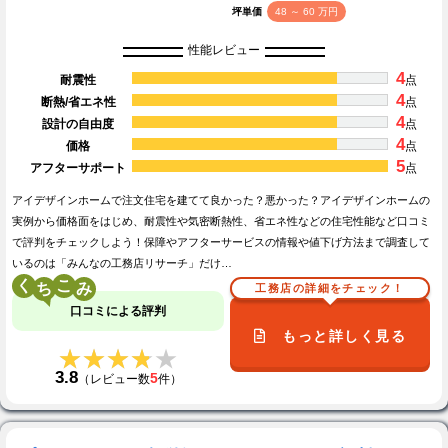
坪単価
48 ～ 60 万円
性能レビュー
4
耐震性
点
4
断熱/省エネ性
点
4
設計の自由度
点
4
価格
点
5
アフターサポート
点
アイデザインホームで注文住宅を建てて良かった？悪かった？アイデザインホームの
実例から価格面をはじめ、耐震性や気密断熱性、省エネ性などの住宅性能など口コミ
で評判をチェックしよう！保障やアフターサービスの情報や値下げ方法まで調査して
いるのは「みんなの工務店リサーチ」だけ…
く
こ
工務店の詳細をチェック！
口コミによる評判
もっと詳しく見る
★★★★★
★★★★★
3.8
5
（レビュー数
件）