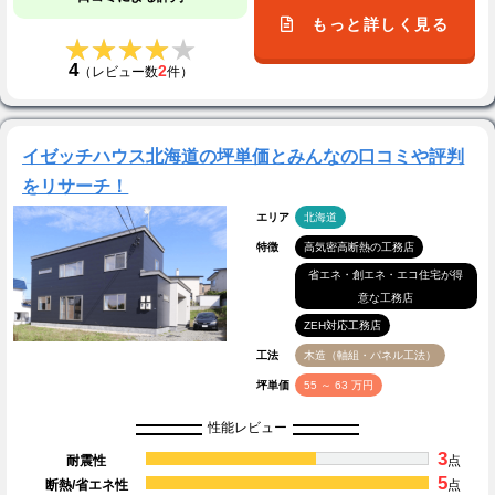
もっと詳しく見る
★★★★★
★★★★★
4
2
（レビュー数
件）
イゼッチハウス北海道の坪単価とみんなの口コミや評判
をリサーチ！
エリア
北海道
特徴
高気密高断熱の工務店
省エネ・創エネ・エコ住宅が得
意な工務店
ZEH対応工務店
工法
木造（軸組・パネル工法）
坪単価
55 ～ 63 万円
性能レビュー
3
耐震性
点
5
断熱/省エネ性
点