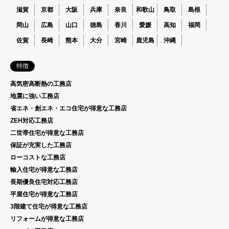
滋賀
京都
大阪
兵庫
奈良
和歌山
鳥取
島根
岡山
広島
山口
徳島
香川
愛媛
高知
福岡
佐賀
長崎
熊本
大分
宮崎
鹿児島
沖縄
特徴
高気密高断熱の工務店
地震に強い工務店
省エネ・創エネ・エコ住宅が得意な工務店
ZEH対応工務店
二世帯住宅が得意な工務店
保証が充実した工務店
ローコストな工務店
輸入住宅が得意な工務店
長期優良住宅対応工務店
平屋住宅が得意な工務店
3階建て住宅が得意な工務店
リフォームが得意な工務店