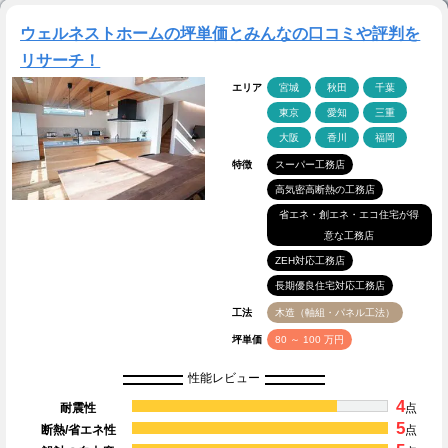
ウェルネストホームの坪単価とみんなの口コミや評判を
リサーチ！
エリア
宮城
秋田
千葉
東京
愛知
三重
大阪
香川
福岡
特徴
スーパー工務店
高気密高断熱の工務店
省エネ・創エネ・エコ住宅が得
意な工務店
ZEH対応工務店
長期優良住宅対応工務店
工法
木造（軸組・パネル工法）
坪単価
80 ～ 100 万円
性能レビュー
4
耐震性
点
5
断熱/省エネ性
点