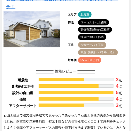
チ！
エリア
北海道
特徴
ローコストな工務店
高気密高断熱の工務店
地震に強い工務店
工法
木造ツーバイ工法
木造（軸組・パネル工法）
坪単価
55 ～ 80 万円
性能レビュー
3
耐震性
点
4
断熱/省エネ性
点
5
設計の自由度
点
4
価格
点
3
アフターサポート
点
石山工務店で注文住宅を建てて良かった？悪かった？石山工務店の実例から価格面を
はじめ、耐震性や気密断熱性、省エネ性などの住宅性能など口コミで評判をチェック
しよう！保障やアフターサービスの情報や値下げ方法まで調査しているのは「みんな