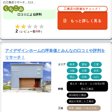
の工務店リサーチ」だけ…
く
こ
工務店の詳細をチェック！
口コミによる評判
もっと詳しく見る
★★★★★
★★★★★
2
4
（レビュー数
件）
アイデザインホームの坪単価とみんなの口コミや評判を
リサーチ！
エリア
岐阜
愛知
三重
大阪
兵庫
奈良
岡山
広島
山口
省エネ・創エネ・エコ住宅が得
特徴
意な工務店
ZEH対応工務店
保証が充実した工務店
工法
木造（軸組・パネル工法）