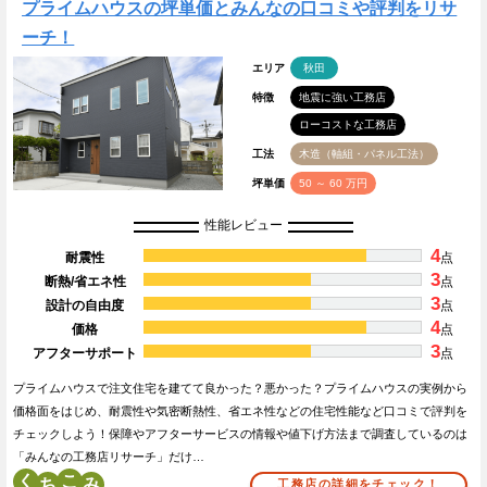
プライムハウスの坪単価とみんなの口コミや評判をリサ
ーチ！
エリア
秋田
特徴
地震に強い工務店
ローコストな工務店
工法
木造（軸組・パネル工法）
坪単価
50 ～ 60 万円
性能レビュー
4
耐震性
点
3
断熱/省エネ性
点
3
設計の自由度
点
4
価格
点
3
アフターサポート
点
プライムハウスで注文住宅を建てて良かった？悪かった？プライムハウスの実例から
価格面をはじめ、耐震性や気密断熱性、省エネ性などの住宅性能など口コミで評判を
チェックしよう！保障やアフターサービスの情報や値下げ方法まで調査しているのは
「みんなの工務店リサーチ」だけ…
く
こ
工務店の詳細をチェック！