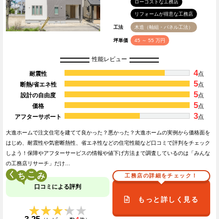
ローコストな工務店
リフォームが得意な工務店
工法
木造（軸組・パネル工法）
坪単価
45 ～ 55 万円
性能レビュー
4
耐震性
点
5
断熱/省エネ性
点
5
設計の自由度
点
5
価格
点
3
アフターサポート
点
大進ホームで注文住宅を建てて良かった？悪かった？大進ホームの実例から価格面を
はじめ、耐震性や気密断熱性、省エネ性などの住宅性能など口コミで評判をチェック
しよう！保障やアフターサービスの情報や値下げ方法まで調査しているのは「みんな
の工務店リサーチ」だけ…
く
こ
工務店の詳細をチェック！
口コミによる評判
もっと詳しく見る
★★★★★
★★★★★