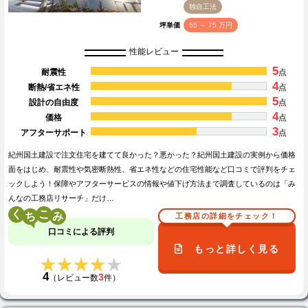
独自工法
坪単価
55 ～ 75 万円
性能レビュー
5
耐震性
点
4
断熱/省エネ性
点
5
設計の自由度
点
4
価格
点
3
アフターサポート
点
紀州国土建設で注文住宅を建てて良かった？悪かった？紀州国土建設の実例から価格
面をはじめ、耐震性や気密断熱性、省エネ性などの住宅性能など口コミで評判をチェ
ックしよう！保障やアフターサービスの情報や値下げ方法まで調査しているのは「み
んなの工務店リサーチ」だけ…
く
こ
工務店の詳細をチェック！
口コミによる評判
もっと詳しく見る
★★★★★
★★★★★
4
3
（レビュー数
件）