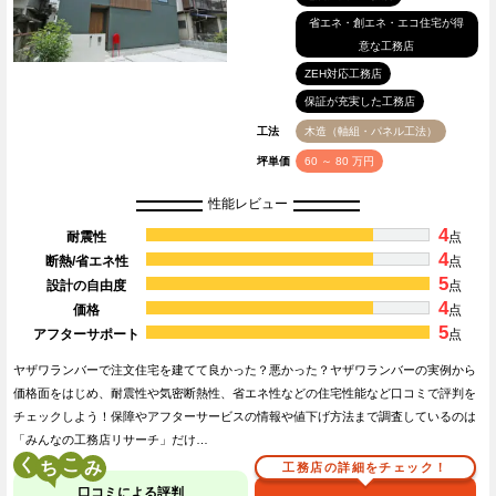
省エネ・創エネ・エコ住宅が得
意な工務店
ZEH対応工務店
保証が充実した工務店
工法
木造（軸組・パネル工法）
坪単価
60 ～ 80 万円
性能レビュー
4
耐震性
点
4
断熱/省エネ性
点
5
設計の自由度
点
4
価格
点
5
アフターサポート
点
ヤザワランバーで注文住宅を建てて良かった？悪かった？ヤザワランバーの実例から
価格面をはじめ、耐震性や気密断熱性、省エネ性などの住宅性能など口コミで評判を
チェックしよう！保障やアフターサービスの情報や値下げ方法まで調査しているのは
「みんなの工務店リサーチ」だけ…
く
こ
工務店の詳細をチェック！
口コミによる評判