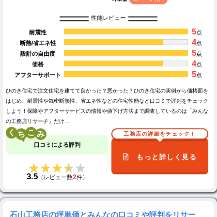
性能レビュー
5
耐震性
点
4
断熱/省エネ性
点
5
設計の自由度
点
4
価格
点
5
アフターサポート
点
ひのき住宅で注文住宅を建てて良かった？悪かった？ひのき住宅の実例から価格面を
はじめ、耐震性や気密断熱性、省エネ性などの住宅性能など口コミで評判をチェック
しよう！保障やアフターサービスの情報や値下げ方法まで調査しているのは「みんな
の工務店リサーチ」だけ…
く
こ
工務店の詳細をチェック！
口コミによる評判
もっと詳しく見る
★★★★★
★★★★★
3.5
2
（レビュー数
件）
石山工務店の坪単価とみんなの口コミや評判をリサー