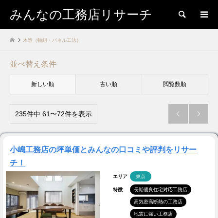
みんなの工務店リサーチ
検索
木造（軸組・パネル工法）
並べ替え条件
新しい順
古い順
閲覧数順
235件中 61〜72件を表示


小嶋工務店の坪単価とみんなの口コミや評判をリサー
チ！
エリア
東京
特徴
長期優良住宅対応工務店
高気密高断熱の工務店
地震に強い工務店