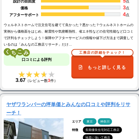
5
設計の自由度
点
3
価格
点
4
アフターサポート
点
ウェルネストホームで注文住宅を建てて良かった？悪かった？ウェルネストホームの
実例から価格面をはじめ、耐震性や気密断熱性、省エネ性などの住宅性能など口コミ
で評判をチェックしよう！保障やアフターサービスの情報や値下げ方法まで調査して
いるのは「みんなの工務店リサーチ」だけ…
く
こ
工務店の詳細をチェック！
口コミによる評判
もっと詳しく見る
★★★★★
★★★★★
3.67
3
（レビュー数
件）
ヤザワランバーの坪単価とみんなの口コミや評判をリサ
ーチ！
エリア
東京
神奈川
特徴
長期優良住宅対応工務店
地震に強い工務店