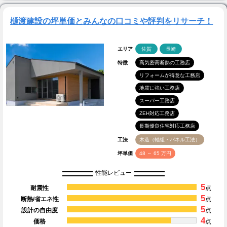
樋渡建設の坪単価とみんなの口コミや評判をリサーチ！
エリア
佐賀
長崎
特徴
高気密高断熱の工務店
リフォームが得意な工務店
地震に強い工務店
スーパー工務店
ZEH対応工務店
長期優良住宅対応工務店
工法
木造（軸組・パネル工法）
坪単価
48 ～ 65 万円
性能レビュー
5
耐震性
点
5
断熱/省エネ性
点
5
設計の自由度
点
4
価格
点