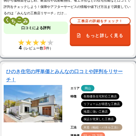
例から価格面をはじめ、耐震性や気密断熱性、省エネ性などの住宅性能など口コミで
評判をチェックしよう！保障やアフターサービスの情報や値下げ方法まで調査してい
るのは「みんなの工務店リサーチ」だけ…
く
こ
工務店の詳細をチェック！
口コミによる評判
もっと詳しく見る
★★★★★
★★★★★
4
3
（レビュー数
件）
ひのき住宅の坪単価とみんなの口コミや評判をリサー
チ！
エリア
岡山
特徴
長期優良住宅対応工務店
リフォームが得意な工務店
地震に強い工務店
保証が充実した工務店
工法
木造（軸組・パネル工法）
坪単価
55 ～ 75 万円