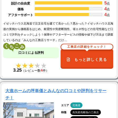
5
設計の自由度
点
4
価格
点
4
アフターサポート
点
イゼッチハウス北海道で注文住宅を建てて良かった？悪かった？イゼッチハウス北海
道の実例から価格面をはじめ、耐震性や気密断熱性、省エネ性などの住宅性能など口
コミで評判をチェックしよう！保障やアフターサービスの情報や値下げ方法まで調査
しているのは「みんなの工務店リサーチ」だけ…
く
こ
工務店の詳細をチェック！
口コミによる評判
もっと詳しく見る
★★★★★
★★★★★
3.25
4
（レビュー数
件）
大進ホームの坪単価とみんなの口コミや評判をリサー
チ！
エリア
北海道
特徴
高気密高断熱の工務店