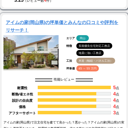
3.25
4
（レビュー数
件）
アイムの家(岡山県)の坪単価とみんなの口コミや評判を
リサーチ！
エリア
岡山
特徴
長期優良住宅対応工務店
地震に強い工務店
工法
木造（軸組・パネル工法）
坪単価
45 ～ 55 万円
性能レビュー
5
耐震性
点
4
断熱/省エネ性
点
4
設計の自由度
点
4
価格
点
3
アフターサポート
点
アイムの家(岡山県)で注文住宅を建てて良かった？悪かった？アイムの家(岡山県)の実