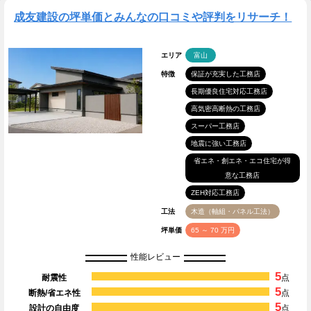
成友建設の坪単価とみんなの口コミや評判をリサーチ！
エリア
富山
特徴
保証が充実した工務店
長期優良住宅対応工務店
高気密高断熱の工務店
スーパー工務店
地震に強い工務店
省エネ・創エネ・エコ住宅が得
意な工務店
ZEH対応工務店
工法
木造（軸組・パネル工法）
坪単価
65 ～ 70 万円
性能レビュー
5
耐震性
点
5
断熱/省エネ性
点
5
設計の自由度
点