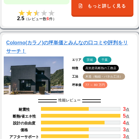
もっと詳しく見る
★★★★★
★★★★★
2.5
6
（レビュー数
件）
Colorno(カラノ)の坪単価とみんなの口コミや評判をリ
サーチ！
エリア
茨城
千葉
特徴
高気密高断熱の工務店
工法
木造（軸組・パネル工法）
坪単価
77 ～ 80 万円
性能レビュー
3
耐震性
点
5
断熱/省エネ性
点
4
設計の自由度
点
3
価格
点
3
アフターサポート
点