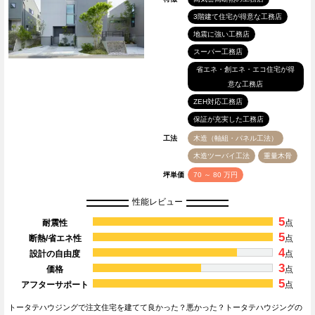
3階建て住宅が得意な工務店
地震に強い工務店
スーパー工務店
省エネ・創エネ・エコ住宅が得
意な工務店
ZEH対応工務店
保証が充実した工務店
工法
木造（軸組・パネル工法）
木造ツーバイ工法
重量木骨
坪単価
70 ～ 80 万円
性能レビュー
5
耐震性
点
5
断熱/省エネ性
点
4
設計の自由度
点
3
価格
点
5
アフターサポート
点
トータテハウジングで注文住宅を建てて良かった？悪かった？トータテハウジングの