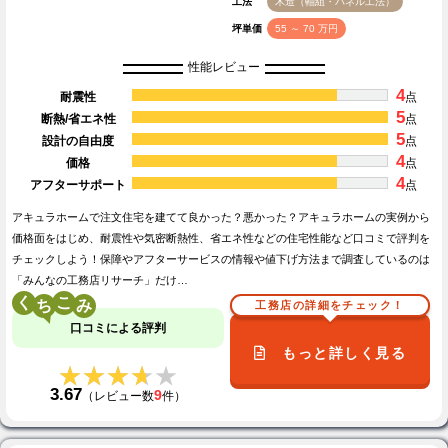
工法
木造（軸組・パネル工法）
坪単価
55 ～ 70 万円
性能レビュー
4
耐震性
点
5
断熱/省エネ性
点
5
設計の自由度
点
4
価格
点
4
アフターサポート
点
アキュラホームで注文住宅を建てて良かった？悪かった？アキュラホームの実例から
価格面をはじめ、耐震性や気密断熱性、省エネ性などの住宅性能など口コミで評判を
チェックしよう！保障やアフターサービスの情報や値下げ方法まで調査しているのは
「みんなの工務店リサーチ」だけ…
く
こ
工務店の詳細をチェック！
口コミによる評判
もっと詳しく見る
★★★★★
★★★★★
3.67
9
（レビュー数
件）