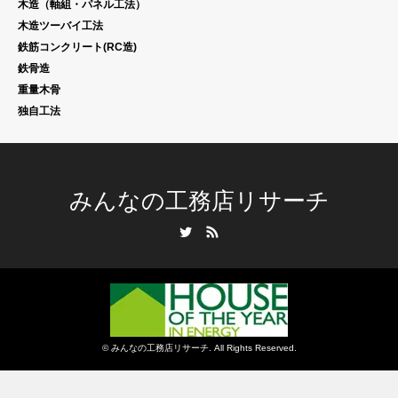
木造（軸組・パネル工法）
木造ツーバイ工法
鉄筋コンクリート(RC造)
鉄骨造
重量木骨
独自工法
みんなの工務店リサーチ
Twitter
RSS
©
みんなの工務店リサーチ
. All Rights Reserved.