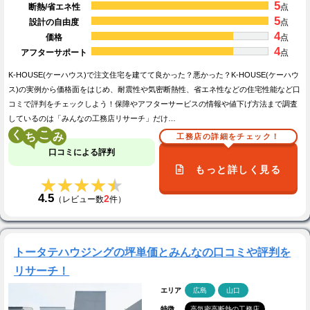
5
断熱/省エネ性
点
5
設計の自由度
点
4
価格
点
4
アフターサポート
点
K-HOUSE(ケーハウス)で注文住宅を建てて良かった？悪かった？K-HOUSE(ケーハウ
ス)の実例から価格面をはじめ、耐震性や気密断熱性、省エネ性などの住宅性能など口
コミで評判をチェックしよう！保障やアフターサービスの情報や値下げ方法まで調査
しているのは「みんなの工務店リサーチ」だけ…
く
こ
工務店の詳細をチェック！
口コミによる評判
もっと詳しく見る
★★★★★
★★★★★
4.5
2
（レビュー数
件）
トータテハウジングの坪単価とみんなの口コミや評判を
リサーチ！
エリア
広島
山口
特徴
高気密高断熱の工務店