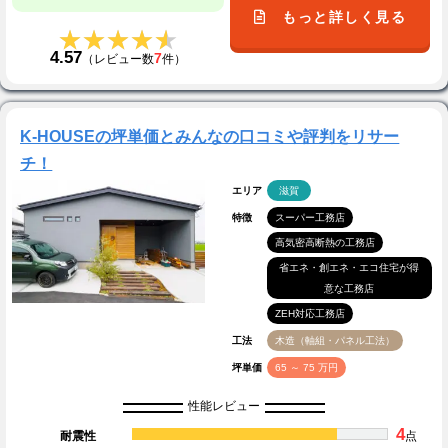
もっと詳しく見る
★★★★★
★★★★★
4.57
7
（レビュー数
件）
K-HOUSEの坪単価とみんなの口コミや評判をリサー
チ！
エリア
滋賀
特徴
スーパー工務店
高気密高断熱の工務店
省エネ・創エネ・エコ住宅が得
意な工務店
ZEH対応工務店
工法
木造（軸組・パネル工法）
坪単価
65 ～ 75 万円
性能レビュー
4
耐震性
点