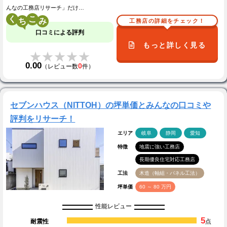
んなの工務店リサーチ」だけ…
く
こ
工務店の詳細をチェック！
口コミによる評判
もっと詳しく見る
★★★★★
★★★★★
0.00
0
（レビュー数
件）
セブンハウス（NITTOH）の坪単価とみんなの口コミや
評判をリサーチ！
エリア
岐阜
静岡
愛知
特徴
地震に強い工務店
長期優良住宅対応工務店
工法
木造（軸組・パネル工法）
坪単価
60 ～ 80 万円
性能レビュー
5
耐震性
点