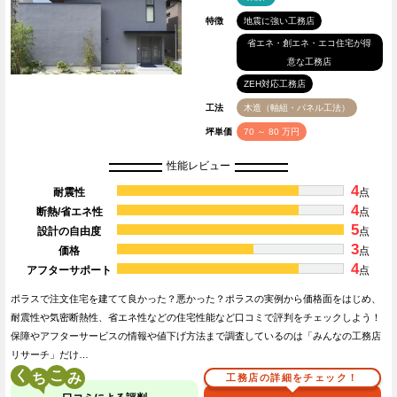
特徴
地震に強い工務店
省エネ・創エネ・エコ住宅が得
意な工務店
ZEH対応工務店
工法
木造（軸組・パネル工法）
坪単価
70 ～ 80 万円
性能レビュー
4
耐震性
点
4
断熱/省エネ性
点
5
設計の自由度
点
3
価格
点
4
アフターサポート
点
ポラスで注文住宅を建てて良かった？悪かった？ポラスの実例から価格面をはじめ、
耐震性や気密断熱性、省エネ性などの住宅性能など口コミで評判をチェックしよう！
保障やアフターサービスの情報や値下げ方法まで調査しているのは「みんなの工務店
リサーチ」だけ…
く
こ
工務店の詳細をチェック！