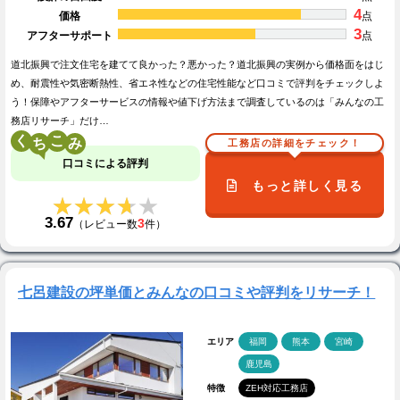
4
価格
点
3
アフターサポート
点
道北振興で注文住宅を建てて良かった？悪かった？道北振興の実例から価格面をはじ
め、耐震性や気密断熱性、省エネ性などの住宅性能など口コミで評判をチェックしよ
う！保障やアフターサービスの情報や値下げ方法まで調査しているのは「みんなの工
務店リサーチ」だけ…
く
こ
工務店の詳細をチェック！
口コミによる評判
もっと詳しく見る
★★★★★
★★★★★
3.67
3
（レビュー数
件）
七呂建設の坪単価とみんなの口コミや評判をリサーチ！
エリア
福岡
熊本
宮崎
鹿児島
特徴
ZEH対応工務店