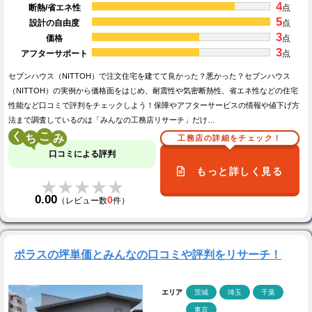
4
断熱/省エネ性
点
5
設計の自由度
点
3
価格
点
3
アフターサポート
点
セブンハウス（NITTOH）で注文住宅を建てて良かった？悪かった？セブンハウス
（NITTOH）の実例から価格面をはじめ、耐震性や気密断熱性、省エネ性などの住宅
性能など口コミで評判をチェックしよう！保障やアフターサービスの情報や値下げ方
法まで調査しているのは「みんなの工務店リサーチ」だけ…
く
こ
工務店の詳細をチェック！
口コミによる評判
もっと詳しく見る
★★★★★
★★★★★
0.00
0
（レビュー数
件）
ポラスの坪単価とみんなの口コミや評判をリサーチ！
エリア
茨城
埼玉
千葉
東京