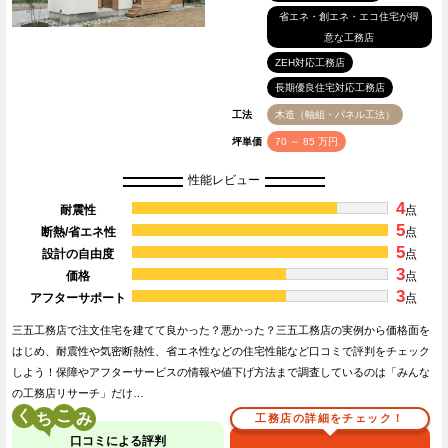
省エネ・創エネ・エコ住宅が得
意な工務店
ZEH対応工務店
長期優良住宅対応工務店
工法
木造（軸組・パネル工法）
坪単価
70 ～ 85 万円
性能レビュー
4
耐震性
点
5
断熱/省エネ性
点
5
設計の自由度
点
3
価格
点
3
アフターサポート
点
三五工務店で注文住宅を建てて良かった？悪かった？三五工務店の実例から価格面を
はじめ、耐震性や気密断熱性、省エネ性などの住宅性能など口コミで評判をチェック
しよう！保障やアフターサービスの情報や値下げ方法まで調査しているのは「みんな
の工務店リサーチ」だけ…
く
こ
工務店の詳細をチェック！
口コミによる評判