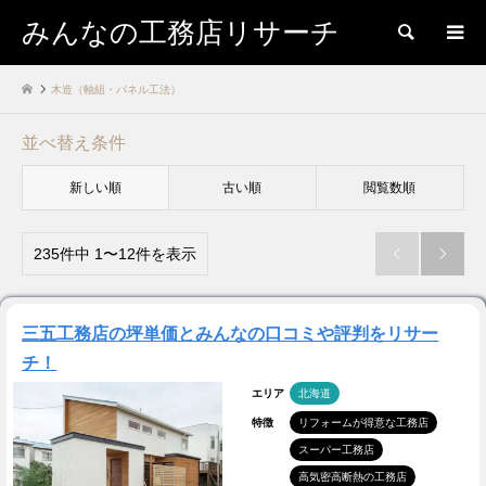
みんなの工務店リサーチ
検索
木造（軸組・パネル工法）
並べ替え条件
新しい順
古い順
閲覧数順
235件中 1〜12件を表示


三五工務店の坪単価とみんなの口コミや評判をリサー
チ！
エリア
北海道
特徴
リフォームが得意な工務店
スーパー工務店
高気密高断熱の工務店