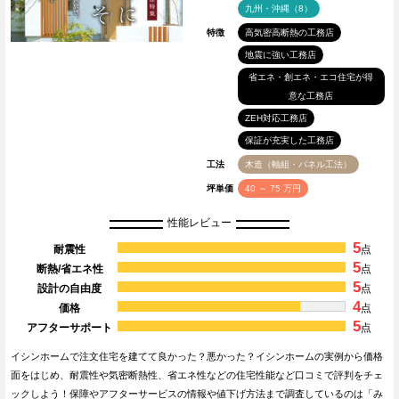
九州・沖縄（8）
特徴
高気密高断熱の工務店
地震に強い工務店
省エネ・創エネ・エコ住宅が得
意な工務店
ZEH対応工務店
保証が充実した工務店
工法
木造（軸組・パネル工法）
坪単価
40 ～ 75 万円
性能レビュー
5
耐震性
点
5
断熱/省エネ性
点
5
設計の自由度
点
4
価格
点
5
アフターサポート
点
イシンホームで注文住宅を建てて良かった？悪かった？イシンホームの実例から価格
面をはじめ、耐震性や気密断熱性、省エネ性などの住宅性能など口コミで評判をチェ
ックしよう！保障やアフターサービスの情報や値下げ方法まで調査しているのは「み