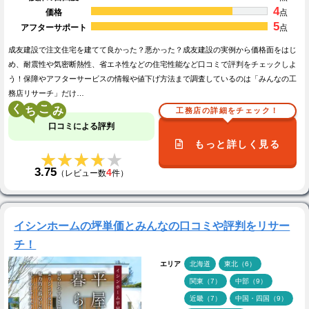
4
価格
点
5
アフターサポート
点
成友建設で注文住宅を建てて良かった？悪かった？成友建設の実例から価格面をはじ
め、耐震性や気密断熱性、省エネ性などの住宅性能など口コミで評判をチェックしよ
う！保障やアフターサービスの情報や値下げ方法まで調査しているのは「みんなの工
務店リサーチ」だけ…
く
こ
工務店の詳細をチェック！
口コミによる評判
もっと詳しく見る
★★★★★
★★★★★
3.75
4
（レビュー数
件）
イシンホームの坪単価とみんなの口コミや評判をリサー
チ！
エリア
北海道
東北（6）
関東（7）
中部（9）
近畿（7）
中国・四国（9）