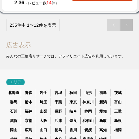
2.36
14
（レビュー数
件）
235件中 1〜12件を表示


広告表示
みんなの工務店リサーチでは、アフィリエイト広告を利用しています。
エリア
北海道
青森
岩手
宮城
秋田
山形
福島
茨城
群馬
栃木
埼玉
千葉
東京
神奈川
新潟
富山
石川
福井
山梨
長野
岐阜
静岡
愛知
三重
滋賀
京都
大阪
兵庫
奈良
和歌山
鳥取
島根
岡山
広島
山口
徳島
香川
愛媛
高知
福岡