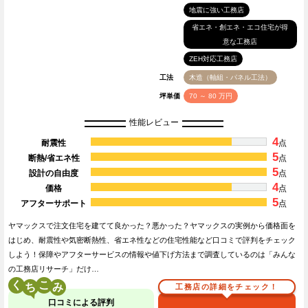
地震に強い工務店
省エネ・創エネ・エコ住宅が得
意な工務店
ZEH対応工務店
工法
木造（軸組・パネル工法）
坪単価
70 ～ 80 万円
性能レビュー
4
耐震性
点
5
断熱/省エネ性
点
5
設計の自由度
点
4
価格
点
5
アフターサポート
点
ヤマックスで注文住宅を建てて良かった？悪かった？ヤマックスの実例から価格面を
はじめ、耐震性や気密断熱性、省エネ性などの住宅性能など口コミで評判をチェック
しよう！保障やアフターサービスの情報や値下げ方法まで調査しているのは「みんな
の工務店リサーチ」だけ…
く
こ
工務店の詳細をチェック！
口コミによる評判