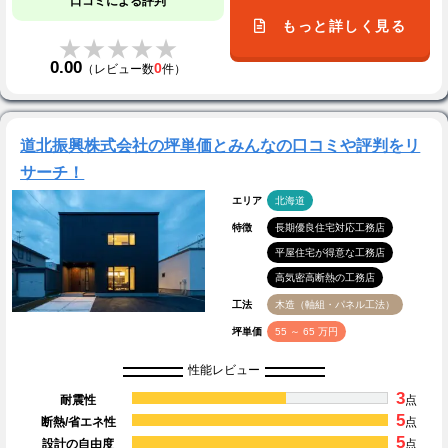
口コミによる評判
もっと詳しく見る
★★★★★
★★★★★
0.00
0
（レビュー数
件）
道北振興株式会社の坪単価とみんなの口コミや評判をリ
サーチ！
エリア
北海道
特徴
長期優良住宅対応工務店
平屋住宅が得意な工務店
高気密高断熱の工務店
工法
木造（軸組・パネル工法）
坪単価
55 ～ 65 万円
性能レビュー
3
耐震性
点
5
断熱/省エネ性
点
5
設計の自由度
点