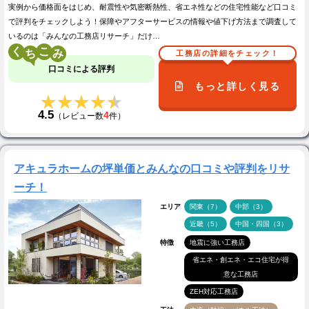
実例から価格面をはじめ、耐震性や気密断熱性、省エネ性などの住宅性能など口コミ
で評判をチェックしよう！保障やアフターサービスの情報や値下げ方法まで調査して
いるのは「みんなの工務店リサーチ」だけ…
く
こ
工務店の詳細をチェック！
口コミによる評判
もっと詳しく見る
★★★★★
★★★★★
4.5
4
（レビュー数
件）
アキュラホームの坪単価とみんなの口コミや評判をリサ
ーチ！
エリア
関東（7）
中部（3）
近畿（5）
中国・四国（3）
特徴
地震に強い工務店
省エネ・創エネ・エコ住宅が得
意な工務店
ZEH対応工務店