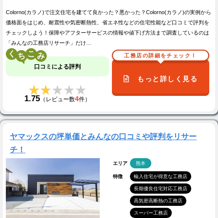
Colorno(カラノ)で注文住宅を建てて良かった？悪かった？Colorno(カラノ)の実例から
価格面をはじめ、耐震性や気密断熱性、省エネ性などの住宅性能など口コミで評判を
チェックしよう！保障やアフターサービスの情報や値下げ方法まで調査しているのは
「みんなの工務店リサーチ」だけ…
く
こ
工務店の詳細をチェック！
口コミによる評判
もっと詳しく見る
★★★★★
★★★★★
1.75
4
（レビュー数
件）
ヤマックスの坪単価とみんなの口コミや評判をリサー
チ！
エリア
熊本
特徴
輸入住宅が得意な工務店
長期優良住宅対応工務店
高気密高断熱の工務店
スーパー工務店