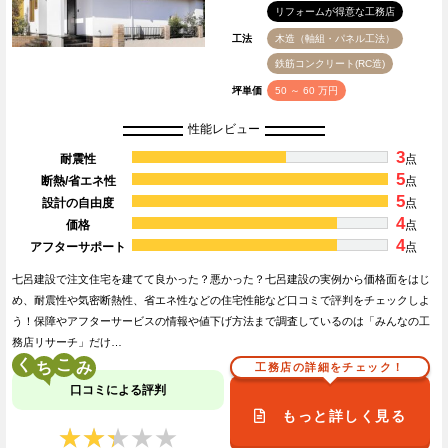
リフォームが得意な工務店
工法
木造（軸組・パネル工法）
鉄筋コンクリート(RC造)
坪単価
50 ～ 60 万円
性能レビュー
3
耐震性
点
5
断熱/省エネ性
点
5
設計の自由度
点
4
価格
点
4
アフターサポート
点
七呂建設で注文住宅を建てて良かった？悪かった？七呂建設の実例から価格面をはじ
め、耐震性や気密断熱性、省エネ性などの住宅性能など口コミで評判をチェックしよ
う！保障やアフターサービスの情報や値下げ方法まで調査しているのは「みんなの工
務店リサーチ」だけ…
く
こ
工務店の詳細をチェック！
口コミによる評判
もっと詳しく見る
★★★★★
★★★★★