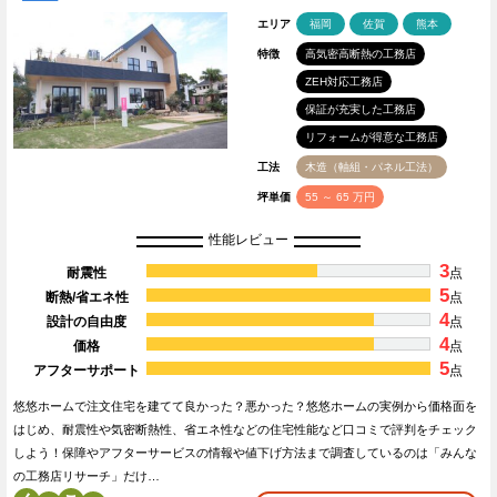
エリア
福岡
佐賀
熊本
特徴
高気密高断熱の工務店
ZEH対応工務店
保証が充実した工務店
リフォームが得意な工務店
工法
木造（軸組・パネル工法）
坪単価
55 ～ 65 万円
性能レビュー
3
耐震性
点
5
断熱/省エネ性
点
4
設計の自由度
点
4
価格
点
5
アフターサポート
点
悠悠ホームで注文住宅を建てて良かった？悪かった？悠悠ホームの実例から価格面を
はじめ、耐震性や気密断熱性、省エネ性などの住宅性能など口コミで評判をチェック
しよう！保障やアフターサービスの情報や値下げ方法まで調査しているのは「みんな
の工務店リサーチ」だけ…