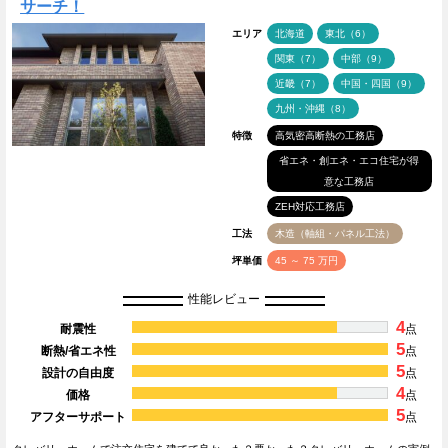
サーチ！
エリア
北海道
東北（6）
関東（7）
中部（9）
近畿（7）
中国・四国（9）
九州・沖縄（8）
特徴
高気密高断熱の工務店
省エネ・創エネ・エコ住宅が得
意な工務店
ZEH対応工務店
工法
木造（軸組・パネル工法）
坪単価
45 ～ 75 万円
性能レビュー
4
耐震性
点
5
断熱/省エネ性
点
5
設計の自由度
点
4
価格
点
5
アフターサポート
点