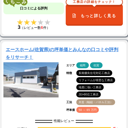
く
こ
工務店の詳細をチェック！
口コミによる評判
もっと詳しく見る
★★★★★
★★★★★
3
6
（レビュー数
件）
エースホーム(佐賀県)の坪単価とみんなの口コミや評判
をリサーチ！
エリア
福岡
佐賀
特徴
長期優良住宅対応工務店
リフォームが得意な工務店
地震に強い工務店
ZEH対応工務店
工法
木造（軸組・パネル工法）
坪単価
50 ～ 65 万円
性能レビュー