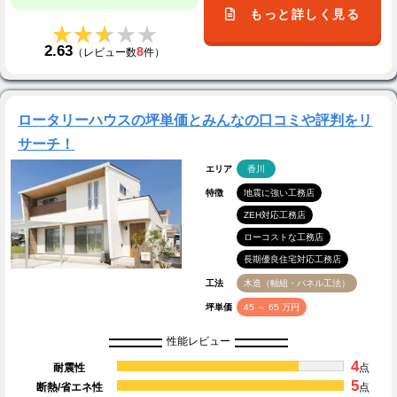
もっと詳しく見る
★★★★★
★★★★★
2.63
8
（レビュー数
件）
ロータリーハウスの坪単価とみんなの口コミや評判をリ
サーチ！
エリア
香川
特徴
地震に強い工務店
ZEH対応工務店
ローコストな工務店
長期優良住宅対応工務店
工法
木造（軸組・パネル工法）
坪単価
45 ～ 65 万円
性能レビュー
4
耐震性
点
5
断熱/省エネ性
点