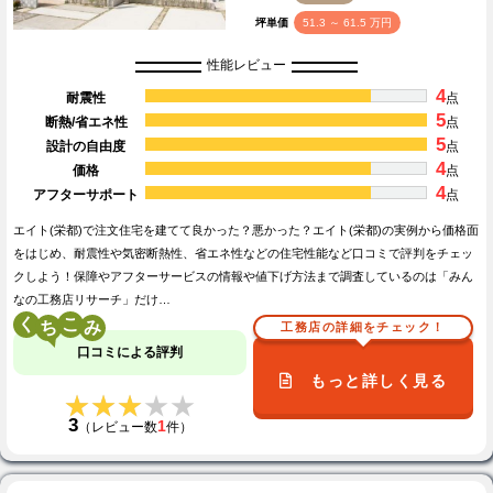
坪単価
51.3 ～ 61.5 万円
性能レビュー
4
耐震性
点
5
断熱/省エネ性
点
5
設計の自由度
点
4
価格
点
4
アフターサポート
点
エイト(栄都)で注文住宅を建てて良かった？悪かった？エイト(栄都)の実例から価格面
をはじめ、耐震性や気密断熱性、省エネ性などの住宅性能など口コミで評判をチェッ
クしよう！保障やアフターサービスの情報や値下げ方法まで調査しているのは「みん
なの工務店リサーチ」だけ…
く
こ
工務店の詳細をチェック！
口コミによる評判
もっと詳しく見る
★★★★★
★★★★★
3
1
（レビュー数
件）