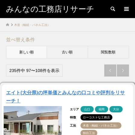
みんなの工務店リサーチ
検索
木造（軸組・パネル工法）
並べ替え条件
新しい順
古い順
閲覧数順
235件中 97〜108件を表示


エイト(大分県)の坪単価とみんなの口コミや評判をリサ
ーチ！
エリア
山口
福岡
大分
特徴
ローコストな工務店
工法
木造（軸組・パネル工法）
独自工法