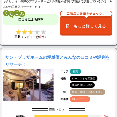
ックしよう！保障やアフターサービスの情報や値下げ方法まで調査しているのは「み
んなの工務店リサーチ」だけ…
く
こ
工務店の詳細をチェック！
口コミによる評判
もっと詳しく見る
★★★★★
★★★★★
2.5
6
（レビュー数
件）
サン・プラザホームの坪単価とみんなの口コミや評判を
リサーチ！
エリア
福岡
特徴
ローコストな工務店
地震に強い工務店
工法
木造（軸組・パネル工法）
坪単価
48 ～ 70 万円
性能レビュー
4