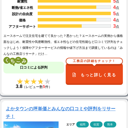
5
耐震性
点
4
断熱/省エネ性
点
5
設計の自由度
点
4
価格
点
3
アフターサポート
点
エースホームで注文住宅を建てて良かった？悪かった？エースホームの実例から価格
面をはじめ、耐震性や気密断熱性、省エネ性などの住宅性能など口コミで評判をチェ
ックしよう！保障やアフターサービスの情報や値下げ方法まで調査しているのは「み
んなの工務店リサーチ」だけ…
く
こ
工務店の詳細をチェック！
口コミによる評判
もっと詳しく見る
★★★★★
★★★★★
3.8
5
（レビュー数
件）
よかタウンの坪単価とみんなの口コミや評判をリサー
チ！
エリア
福岡
佐賀
熊本