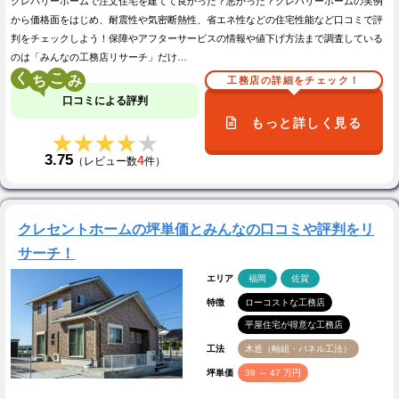
クレバリーホームで注文住宅を建てて良かった？悪かった？クレバリーホームの実例
から価格面をはじめ、耐震性や気密断熱性、省エネ性などの住宅性能など口コミで評
判をチェックしよう！保障やアフターサービスの情報や値下げ方法まで調査している
のは「みんなの工務店リサーチ」だけ…
く
こ
工務店の詳細をチェック！
口コミによる評判
もっと詳しく見る
★★★★★
★★★★★
3.75
4
（レビュー数
件）
クレセントホームの坪単価とみんなの口コミや評判をリ
サーチ！
エリア
福岡
佐賀
特徴
ローコストな工務店
平屋住宅が得意な工務店
工法
木造（軸組・パネル工法）
坪単価
38 ～ 47 万円