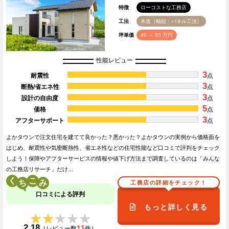
特徴
ローコストな工務店
工法
木造（軸組・パネル工法）
坪単価
40 ～ 55 万円
性能レビュー
3
耐震性
点
3
断熱/省エネ性
点
3
設計の自由度
点
5
価格
点
3
アフターサポート
点
よかタウンで注文住宅を建てて良かった？悪かった？よかタウンの実例から価格面を
はじめ、耐震性や気密断熱性、省エネ性などの住宅性能など口コミで評判をチェック
しよう！保障やアフターサービスの情報や値下げ方法まで調査しているのは「みんな
の工務店リサーチ」だけ…
く
こ
工務店の詳細をチェック！
口コミによる評判
もっと詳しく見る
★★★★★
★★★★★
2.18
11
（レビュー数
件）