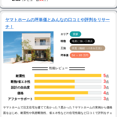
ヤマトホームの坪単価とみんなの口コミや評判をリサー
チ！
エリア
愛媛
特徴
地震に強い工務店
工法
木造（軸組・パネル工法）
坪単価
54 ～ 65 万円
性能レビュー
5
耐震性
点
3
断熱/省エネ性
点
3
設計の自由度
点
4
価格
点
3
アフターサポート
点
ヤマトホームで注文住宅を建てて良かった？悪かった？ヤマトホームの実例から価格
面をはじめ、耐震性や気密断熱性、省エネ性などの住宅性能など口コミで評判をチェ