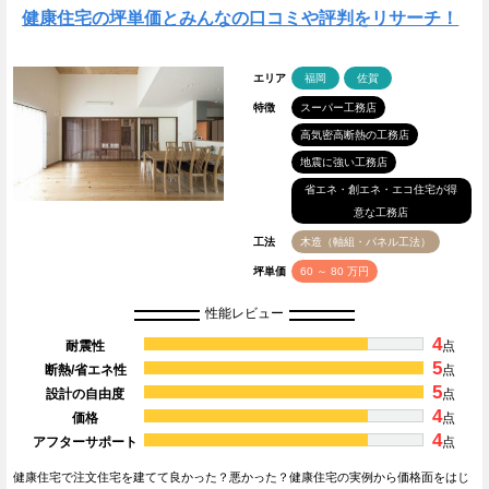
健康住宅の坪単価とみんなの口コミや評判をリサーチ！
エリア
福岡
佐賀
特徴
スーパー工務店
高気密高断熱の工務店
地震に強い工務店
省エネ・創エネ・エコ住宅が得
意な工務店
工法
木造（軸組・パネル工法）
坪単価
60 ～ 80 万円
性能レビュー
4
耐震性
点
5
断熱/省エネ性
点
5
設計の自由度
点
4
価格
点
4
アフターサポート
点
健康住宅で注文住宅を建てて良かった？悪かった？健康住宅の実例から価格面をはじ