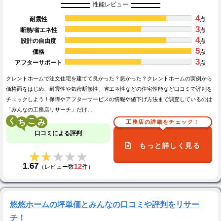
性能レビュー
4
耐震性
点
3
断熱/省エネ性
点
4
設計の自由度
点
5
価格
点
3
アフターサポート
点
クレントホームで注文住宅を建てて良かった？悪かった？クレントホームの実例から
価格面をはじめ、耐震性や気密断熱性、省エネ性などの住宅性能など口コミで評判を
チェックしよう！保障やアフターサービスの情報や値下げ方法まで調査しているのは
「みんなの工務店リサーチ」だけ…
く
こ
工務店の詳細をチェック！
口コミによる評判
もっと詳しく見る
★★★★★
★★★★★
1.67
12
（レビュー数
件）
悠悠ホームの坪単価とみんなの口コミや評判をリサー
チ！