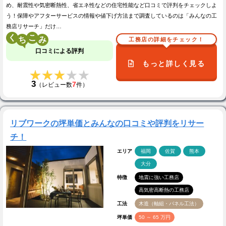
め、耐震性や気密断熱性、省エネ性などの住宅性能など口コミで評判をチェックしよ
う！保障やアフターサービスの情報や値下げ方法まで調査しているのは「みんなの工
務店リサーチ」だけ…
く
こ
工務店の詳細をチェック！
口コミによる評判
もっと詳しく見る
★★★★★
★★★★★
3
7
（レビュー数
件）
リブワークの坪単価とみんなの口コミや評判をリサー
チ！
エリア
福岡
佐賀
熊本
大分
特徴
地震に強い工務店
高気密高断熱の工務店
工法
木造（軸組・パネル工法）
坪単価
50 ～ 65 万円