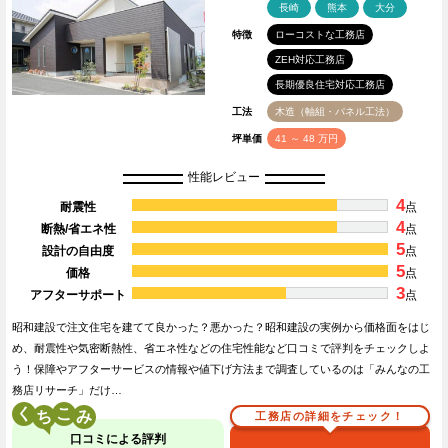
長崎
熊本
大分
特徴
ローコストな工務店
ZEH対応工務店
長期優良住宅対応工務店
工法
木造（軸組・パネル工法）
坪単価
41 ～ 48 万円
性能レビュー
4
耐震性
点
4
断熱/省エネ性
点
5
設計の自由度
点
5
価格
点
3
アフターサポート
点
昭和建設で注文住宅を建てて良かった？悪かった？昭和建設の実例から価格面をはじ
め、耐震性や気密断熱性、省エネ性などの住宅性能など口コミで評判をチェックしよ
う！保障やアフターサービスの情報や値下げ方法まで調査しているのは「みんなの工
務店リサーチ」だけ…
く
こ
工務店の詳細をチェック！
口コミによる評判