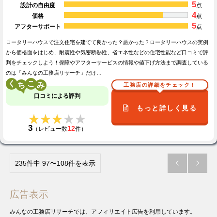
5
設計の自由度
点
4
価格
点
5
アフターサポート
点
ロータリーハウスで注文住宅を建てて良かった？悪かった？ロータリーハウスの実例
から価格面をはじめ、耐震性や気密断熱性、省エネ性などの住宅性能など口コミで評
判をチェックしよう！保障やアフターサービスの情報や値下げ方法まで調査している
のは「みんなの工務店リサーチ」だけ…
く
こ
工務店の詳細をチェック！
口コミによる評判
もっと詳しく見る
★★★★★
★★★★★
3
12
（レビュー数
件）
235件中 97〜108件を表示


広告表示
みんなの工務店リサーチでは、アフィリエイト広告を利用しています。