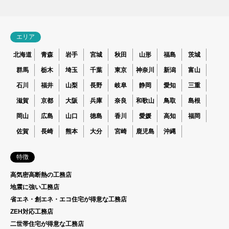
エリア
北海道
青森
岩手
宮城
秋田
山形
福島
茨城
群馬
栃木
埼玉
千葉
東京
神奈川
新潟
富山
石川
福井
山梨
長野
岐阜
静岡
愛知
三重
滋賀
京都
大阪
兵庫
奈良
和歌山
鳥取
島根
岡山
広島
山口
徳島
香川
愛媛
高知
福岡
佐賀
長崎
熊本
大分
宮崎
鹿児島
沖縄
特徴
高気密高断熱の工務店
地震に強い工務店
省エネ・創エネ・エコ住宅が得意な工務店
ZEH対応工務店
二世帯住宅が得意な工務店