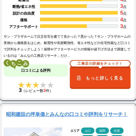
耐震性
点
3
断熱/省エネ性
点
5
設計の自由度
点
4
価格
点
3
アフターサポート
点
サン・プラザホームで注文住宅を建てて良かった？悪かった？サン・プラザホームの
実例から価格面をはじめ、耐震性や気密断熱性、省エネ性などの住宅性能など口コミ
で評判をチェックしよう！保障やアフターサービスの情報や値下げ方法まで調査して
いるのは「みんなの工務店リサーチ」だけ…
く
こ
工務店の詳細をチェック！
口コミによる評判
もっと詳しく見る
★★★★★
★★★★★
3
3
（レビュー数
件）
昭和建設の坪単価とみんなの口コミや評判をリサーチ！
エリア
山口
福岡
佐賀