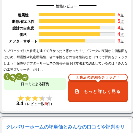
性能レビュー
5
耐震性
点
5
断熱/省エネ性
点
4
設計の自由度
点
4
価格
点
3
アフターサポート
点
リブワークで注文住宅を建てて良かった？悪かった？リブワークの実例から価格面を
はじめ、耐震性や気密断熱性、省エネ性などの住宅性能など口コミで評判をチェック
しよう！保障やアフターサービスの情報や値下げ方法まで調査しているのは「みんな
の工務店リサーチ」だけ…
く
こ
工務店の詳細をチェック！
口コミによる評判
もっと詳しく見る
★★★★★
★★★★★
3.4
5
（レビュー数
件）
クレバリーホームの坪単価とみんなの口コミや評判をリ