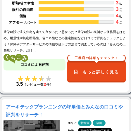
3
断熱/省エネ性
点
3
設計の自由度
点
4
価格
点
4
アフターサポート
点
豊栄建設で注文住宅を建てて良かった？悪かった？豊栄建設の実例から価格面をはじ
め、耐震性や気密断熱性、省エネ性などの住宅性能など口コミで評判をチェックしよ
う！保障やアフターサービスの情報や値下げ方法まで調査しているのは「みんなの工
務店リサーチ」だけ…
く
こ
工務店の詳細をチェック！
口コミによる評判
もっと詳しく見る
★★★★★
★★★★★
3.5
2
（レビュー数
件）
アーキテックプランニングの坪単価とみんなの口コミや
評判をリサーチ！
エリア
北海道
福岡
特徴
高気密高断熱の工務店