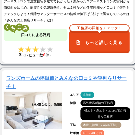
アーネストワンで注文住宅を建てて良かった？悪かった？アーネストワンの実例から
価格面をはじめ、耐震性や気密断熱性、省エネ性などの住宅性能など口コミで評判を
チェックしよう！保障やアフターサービスの情報や値下げ方法まで調査しているのは
「みんなの工務店リサーチ」だけ…
く
こ
工務店の詳細をチェック！
口コミによる評判
もっと詳しく見る
★★★★★
★★★★★
3
6
（レビュー数
件）
ワンズホームの坪単価とみんなの口コミや評判をリサー
チ！
エリア
北海道
特徴
高気密高断熱の工務店
省エネ・創エネ・エコ住宅が得
意な工務店
工法
木造（軸組・パネル工法）
坪単価
40 ～ 48 万円