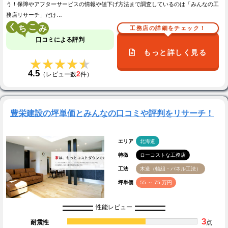
う！保障やアフターサービスの情報や値下げ方法まで調査しているのは「みんなの工
務店リサーチ」だけ…
く
こ
工務店の詳細をチェック！
口コミによる評判
もっと詳しく見る
★★★★★
★★★★★
4.5
2
（レビュー数
件）
豊栄建設の坪単価とみんなの口コミや評判をリサーチ！
エリア
北海道
特徴
ローコストな工務店
工法
木造（軸組・パネル工法）
坪単価
55 ～ 75 万円
性能レビュー
3
耐震性
点