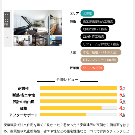
エリア
北海道
特徴
高気密高断熱の工務店
地震に強い工務店
ZEH対応工務店
リフォームが得意な工務店
工法
木造（軸組・パネル工法）
鉄筋コンクリート(RC造)
坪単価
55 ～ 75 万円
性能レビュー
5
耐震性
点
5
断熱/省エネ性
点
5
設計の自由度
点
4
価格
点
3
アフターサポート
点
安藤建設で注文住宅を建てて良かった？悪かった？安藤建設の実例から価格面をはじ
め、耐震性や気密断熱性、省エネ性などの住宅性能など口コミで評判をチェックしよ