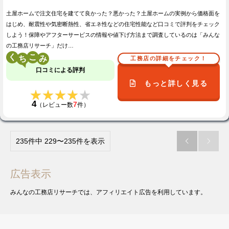
土屋ホームで注文住宅を建てて良かった？悪かった？土屋ホームの実例から価格面を
はじめ、耐震性や気密断熱性、省エネ性などの住宅性能など口コミで評判をチェック
しよう！保障やアフターサービスの情報や値下げ方法まで調査しているのは「みんな
の工務店リサーチ」だけ…
く
こ
工務店の詳細をチェック！
口コミによる評判
もっと詳しく見る
★★★★★
★★★★★
4
7
（レビュー数
件）
235件中 229〜235件を表示


広告表示
みんなの工務店リサーチでは、アフィリエイト広告を利用しています。