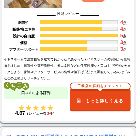
性能レビュー
4
耐震性
点
4
断熱/省エネ性
点
5
設計の自由度
点
3
価格
点
3
アフターサポート
点
イネスホームで注文住宅を建てて良かった？悪かった？イネスホームの実例から価格
面をはじめ、耐震性や気密断熱性、省エネ性などの住宅性能など口コミで評判をチェ
ックしよう！保障やアフターサービスの情報や値下げ方法まで調査しているのは「み
んなの工務店リサーチ」だけ…
く
こ
工務店の詳細をチェック！
口コミによる評判
もっと詳しく見る
★★★★★
★★★★★
4.67
3
（レビュー数
件）