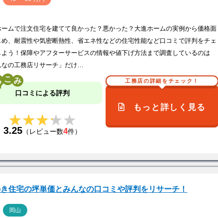
ホームで注文住宅を建てて良かった？悪かった？大進ホームの実例から価格面
じめ、耐震性や気密断熱性、省エネ性などの住宅性能など口コミで評判をチェ
しよう！保障やアフターサービスの情報や値下げ方法まで調査しているのは
んなの工務店リサーチ」だけ…
こ
工務店の詳細をチェック！
口コミによる評判
もっと詳しく見る
★★★★★
★★★★★
3.25
4
（レビュー数
件）
のき住宅の坪単価とみんなの口コミや評判をリサーチ！
ア
岡山