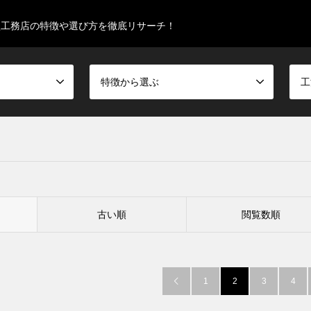
型工務店の特徴や選び方を徹底リサーチ！
特徴から選ぶ
工
古い順
閲覧数順
1
2
3
4
