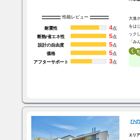
性能レビュー
大進
4
をは
耐震性
点
ック
5
断熱/省エネ性
点
「み
5
設計の自由度
点
く
5
価格
点
3
アフターサポート
点
ひ
エリ