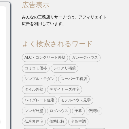
広告表示
みんなの工務店リサーチでは、アフィリエイト
広告を利用しています。
よく検索されるワード
ALC・コンクリート外壁
ガレージハウス
コミコミ価格
シロアリ補償
シンプル・モダン
スーパー工務店
タイル外壁
デザイナーズ住宅
ハイグレード住宅
モデルハウス見学
レンガ外壁
ログハウス
予算
仮契約
低炭素住宅
価格比較
全館空調