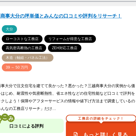
越商事大分の坪単価とみんなの口コミや評判をリサーチ！
ア
大分
ローコストな工務店
リフォームが得意な工務店
高気密高断熱の工務店
ZEH対応工務店
木造（軸組・パネル工法）
価
39 ～ 50 万円
商事大分で注文住宅を建てて良かった？悪かった？三越商事大分の実例から価
をはじめ、耐震性や気密断熱性、省エネ性などの住宅性能など口コミで評判を
ックしよう！保障やアフターサービスの情報や値下げ方法まで調査しているの
みんなの工務店リサーチ」だけ…
こ
工務店の詳細をチェック！
口コミによる評判
もっと詳しく見る