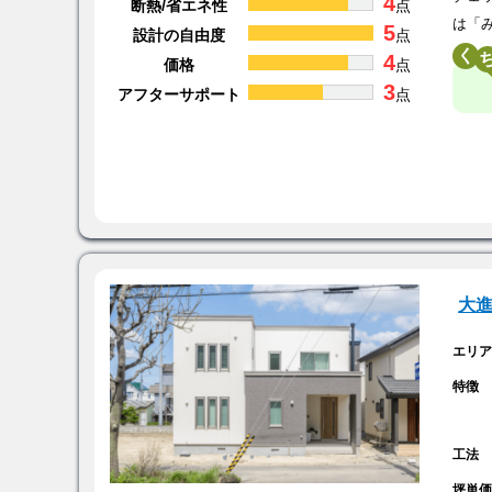
4
断熱/省エネ性
点
は「
5
設計の自由度
点
く
4
価格
点
3
アフターサポート
点
大
エリ
特徴
工法
坪単