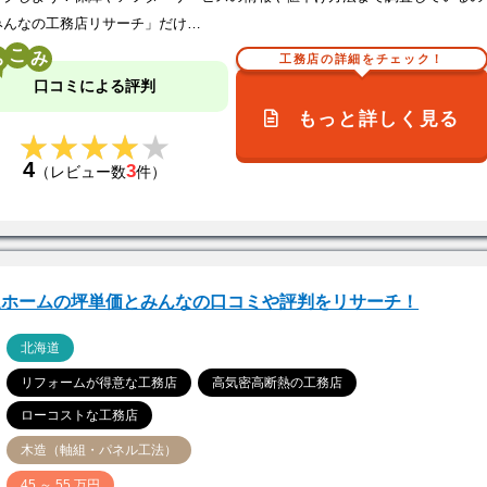
みんなの工務店リサーチ」だけ…
こ
工務店の詳細をチェック！
口コミによる評判
もっと詳しく見る
★★★★★
★★★★★
4
3
（レビュー数
件）
進ホームの坪単価とみんなの口コミや評判をリサーチ！
ア
北海道
リフォームが得意な工務店
高気密高断熱の工務店
ローコストな工務店
木造（軸組・パネル工法）
価
45 ～ 55 万円