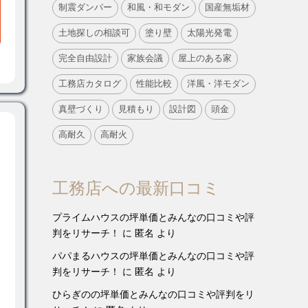
制震ダンパー
和風・和モダン
国産無垢材
土地探しの相談可
塗り壁
太陽光発電
完全自由設計
家族会議
屋上のある家
工務店カタログ
性能比較
洋風・洋モダン
真壁づくり
見積もり
設計図
頭金
高耐久
高耐火
工務店への最新口コミ
プライムハウスの坪単価とみんなの口コミや評
判をリサーチ！
に
匿名
より
パパまるハウスの坪単価とみんなの口コミや評
判をリサーチ！
に
匿名
より
ひらぎのの坪単価とみんなの口コミや評判をリ