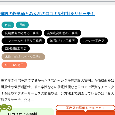
渡建設の坪単価とみんなの口コミや評判をリサーチ！
ア
佐賀
長崎
長期優良住宅対応工務店
高気密高断熱の工務店
リフォームが得意な工務店
地震に強い工務店
スーパー工務店
ZEH対応工務店
木造（軸組・パネル工法）
価
48 ～ 65 万円
建設で注文住宅を建てて良かった？悪かった？樋渡建設の実例から価格面をは
、耐震性や気密断熱性、省エネ性などの住宅性能など口コミで評判をチェック
う！保障やアフターサービスの情報や値下げ方法まで調査しているのは「みん
工務店リサーチ」だけ…
こ
工務店の詳細をチェック！
口コミによる評判