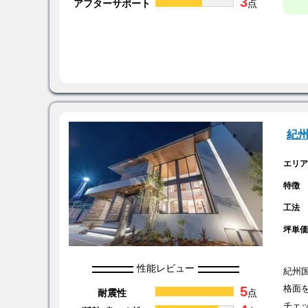
3
アフターサポート
点
紀
エリ
特徴
工法
坪単
性能レビュー
紀州
5
格面
耐震性
点
チェ