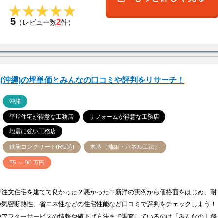
★★★★★
★★★★★
5
2
（レビュー数
件）
(沖縄)の坪単価とみんなの口コミや評判をリサーチ！
ア
沖縄
平屋住宅が得意な工務店
リフォームが得意な工務店
地震に強い工務店
鉄筋コンクリート(RC造)
木造（軸組・パネル工法）
価
55 ～ 90 万円
で注文住宅を建てて良かった？悪かった？新洋の実例から価格面をはじめ、耐
や気密断熱性、省エネ性などの住宅性能など口コミで評判をチェックしよう！
やアフターサービスの情報や値下げ方法まで調査しているのは「みんなの工務