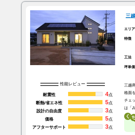
三
エリ
特徴
工法
坪単
性能レビュー
三越
4
格面
耐震性
点
チェ
5
断熱/省エネ性
点
は「
3
設計の自由度
点
く
5
価格
点
3
アフターサポート
点