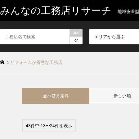
みんなの工務店リサーチ
地域密着
and
エリアから選ぶ
or
リフォームが得意な工務店
並べ替え条件
新しい順
43件中 13〜24件を表示