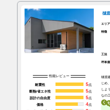
樋
エリ
特徴
工法
坪単
性能レビュー
樋渡
5
じめ
耐震性
点
しよ
5
断熱/省エネ性
点
なの
5
設計の自由度
点
く
4
価格
点