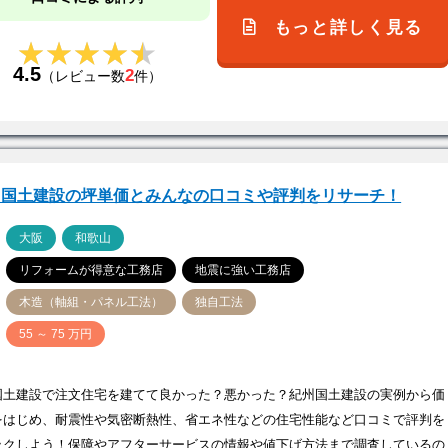
もっと詳しく見る
★★★★★
★★★★★
4.5
2
（レビュー数
件）
州国土建設の坪単価とみんなの口コミや評判をリサーチ！
ア
大阪
和歌山
リフォームが得意な工務店
地震に強い工務店
木造（軸組・パネル工法）
独自工法
価
55 ～ 75 万円
国土建設で注文住宅を建てて良かった？悪かった？紀州国土建設の実例から価
をはじめ、耐震性や気密断熱性、省エネ性などの住宅性能など口コミで評判を
ックしよう！保障やアフターサービスの情報や値下げ方法まで調査しているの