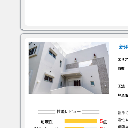
新洋
エリ
特徴
工法
坪単
性能レビュー
新洋
5
震性
耐震性
点
保障