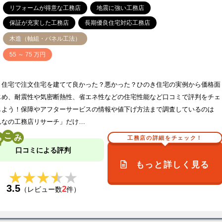
リフォームが得意な工務店
地震に強い工務店
保証が充実した工務店
長期優良住宅対応工務店
木造（軸組・パネル工法）
価
55 ～ 75 万円
き住宅で注文住宅を建てて良かった？悪かった？ひのき住宅の実例から価格面
じめ、耐震性や気密断熱性、省エネ性などの住宅性能など口コミで評判をチェ
しよう！保障やアフターサービスの情報や値下げ方法まで調査しているのは
んなの工務店リサーチ」だけ…
こ
工務店の詳細をチェック！
口コミによる評判
もっと詳しく見る
★★★★★
★★★★★
3.5
2
（レビュー数
件）