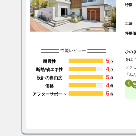
特徴
工法
坪単
性能レビュー
ひの
5
をは
耐震性
点
ック
4
断熱/省エネ性
点
「み
5
設計の自由度
点
く
4
価格
点
5
アフターサポート
点