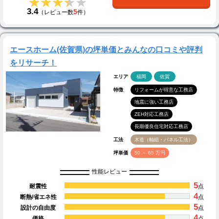
★★★★★
★★★★★
3.4
5
（レビュー数
件）
エースホーム(佐賀県)の坪単価とみんなの口コミや評判
をリサーチ！
エリア
福岡
佐賀
特徴
リフォームが得意な工務店
地震に強い工務店
ZEH対応工務店
長期優良住宅対応工務店
工法
木造（軸組・パネル工法）
坪単価
50 ～ 65 万円
性能レビュー
5
耐震性
点
4
断熱/省エネ性
点
5
設計の自由度
点
4
価格
点