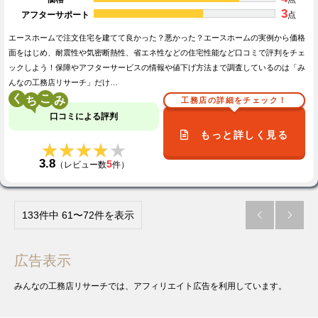
3
アフターサポート
点
エースホームで注文住宅を建てて良かった？悪かった？エースホームの実例から価格
面をはじめ、耐震性や気密断熱性、省エネ性などの住宅性能など口コミで評判をチェ
ックしよう！保障やアフターサービスの情報や値下げ方法まで調査しているのは「み
んなの工務店リサーチ」だけ…
く
こ
工務店の詳細をチェック！
口コミによる評判
もっと詳しく見る
★★★★★
★★★★★
3.8
5
（レビュー数
件）
133件中 61〜72件を表示


広告表示
みんなの工務店リサーチでは、アフィリエイト広告を利用しています。