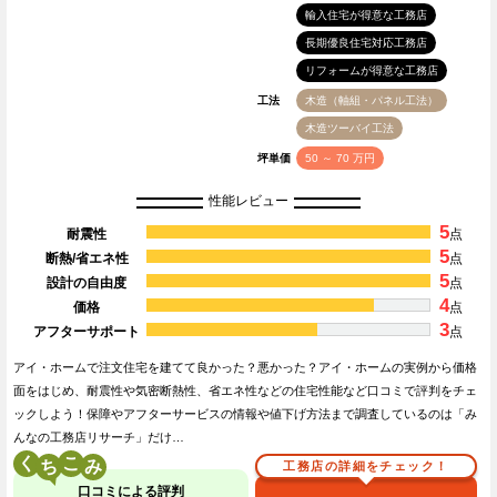
輸入住宅が得意な工務店
長期優良住宅対応工務店
リフォームが得意な工務店
工法
木造（軸組・パネル工法）
木造ツーバイ工法
坪単価
50 ～ 70 万円
性能レビュー
5
耐震性
点
5
断熱/省エネ性
点
5
設計の自由度
点
4
価格
点
3
アフターサポート
点
アイ・ホームで注文住宅を建てて良かった？悪かった？アイ・ホームの実例から価格
面をはじめ、耐震性や気密断熱性、省エネ性などの住宅性能など口コミで評判をチェ
ックしよう！保障やアフターサービスの情報や値下げ方法まで調査しているのは「み
んなの工務店リサーチ」だけ…
く
こ
工務店の詳細をチェック！
口コミによる評判