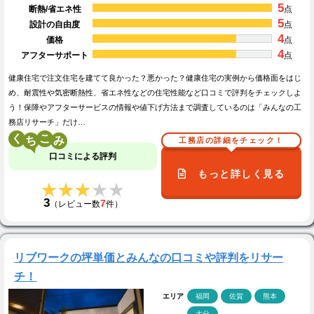
5
断熱/省エネ性
点
5
設計の自由度
点
4
価格
点
4
アフターサポート
点
健康住宅で注文住宅を建てて良かった？悪かった？健康住宅の実例から価格面をはじ
め、耐震性や気密断熱性、省エネ性などの住宅性能など口コミで評判をチェックしよ
う！保障やアフターサービスの情報や値下げ方法まで調査しているのは「みんなの工
務店リサーチ」だけ…
く
こ
工務店の詳細をチェック！
口コミによる評判
もっと詳しく見る
★★★★★
★★★★★
3
7
（レビュー数
件）
リブワークの坪単価とみんなの口コミや評判をリサー
チ！
エリア
福岡
佐賀
熊本
大分