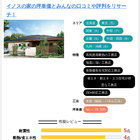
イノスの家の坪単価とみんなの口コミや評判をリサー
チ！
エリア
北海道
東北（5）
関東（6）
中部（7）
近畿（6）
中国・四国（8）
九州・沖縄（6）
特徴
高気密高断熱の工務店
地震に強い工務店
長期優良住宅対応工務店
省エネ・創エネ・エコ住宅が得
意な工務店
ZEH対応工務店
工法
木造（軸組・パネル工法）
坪単価
50 ～ 75 万円
性能レビュー
5
耐震性
点
4
断熱/省エネ性
点