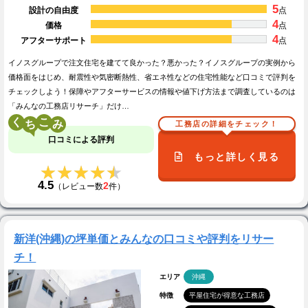
5
設計の自由度
点
4
価格
点
4
アフターサポート
点
イノスグループで注文住宅を建てて良かった？悪かった？イノスグループの実例から
価格面をはじめ、耐震性や気密断熱性、省エネ性などの住宅性能など口コミで評判を
チェックしよう！保障やアフターサービスの情報や値下げ方法まで調査しているのは
「みんなの工務店リサーチ」だけ…
く
こ
工務店の詳細をチェック！
口コミによる評判
もっと詳しく見る
★★★★★
★★★★★
4.5
2
（レビュー数
件）
新洋(沖縄)の坪単価とみんなの口コミや評判をリサー
チ！
エリア
沖縄
特徴
平屋住宅が得意な工務店