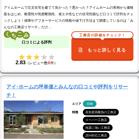
アイムホームで注文住宅を建てて良かった？悪かった？アイムホームの実例から価格
面をはじめ、耐震性や気密断熱性、省エネ性などの住宅性能など口コミで評判をチェ
ックしよう！保障やアフターサービスの情報や値下げ方法まで調査しているのは「み
んなの工務店リサーチ」だけ…
く
こ
工務店の詳細をチェック！
口コミによる評判
もっと詳しく見る
★★★★★
★★★★★
2.83
6
（レビュー数
件）
アイ･ホームの坪単価とみんなの口コミや評判をリサー
チ！
エリア
宮崎
特徴
高気密高断熱の工務店
スーパー工務店
地震に強い工務店
ZEH対応工務店