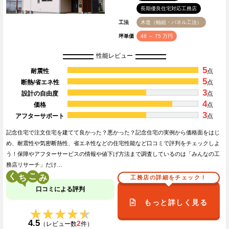
長期優良住宅対応工務店
工法
木造（軸組・パネル工法）
坪単価
48 ～ 75 万円
性能レビュー
5
耐震性
点
5
断熱/省エネ性
点
3
設計の自由度
点
4
価格
点
3
アフターサポート
点
記念住宅で注文住宅を建てて良かった？悪かった？記念住宅の実例から価格面をはじ
め、耐震性や気密断熱性、省エネ性などの住宅性能など口コミで評判をチェックしよ
う！保障やアフターサービスの情報や値下げ方法まで調査しているのは「みんなの工
務店リサーチ」だけ…
く
こ
工務店の詳細をチェック！
口コミによる評判
もっと詳しく見る
★★★★★
★★★★★
4.5
2
（レビュー数
件）