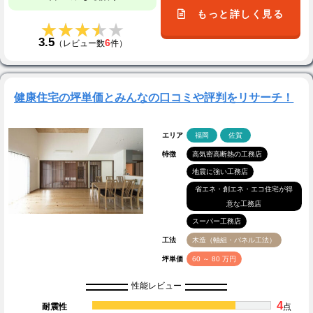
もっと詳しく見る
★★★★★
★★★★★
3.5
6
（レビュー数
件）
健康住宅の坪単価とみんなの口コミや評判をリサーチ！
エリア
福岡
佐賀
特徴
高気密高断熱の工務店
地震に強い工務店
省エネ・創エネ・エコ住宅が得
意な工務店
スーパー工務店
工法
木造（軸組・パネル工法）
坪単価
60 ～ 80 万円
性能レビュー
4
耐震性
点