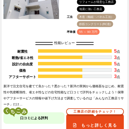
リフォームが得意な工務店
地震に強い工務店
工法
木造（軸組・パネル工法）
鉄筋コンクリート(RC造)
坪単価
55 ～ 90 万円
性能レビュー
5
耐震性
点
3
断熱/省エネ性
点
5
設計の自由度
点
3
価格
点
3
アフターサポート
点
新洋で注文住宅を建てて良かった？悪かった？新洋の実例から価格面をはじめ、耐震
性や気密断熱性、省エネ性などの住宅性能など口コミで評判をチェックしよう！保障
やアフターサービスの情報や値下げ方法まで調査しているのは「みんなの工務店リサ
ーチ」だけ…
く
こ
工務店の詳細をチェック！
口コミによる評判
もっと詳しく見る