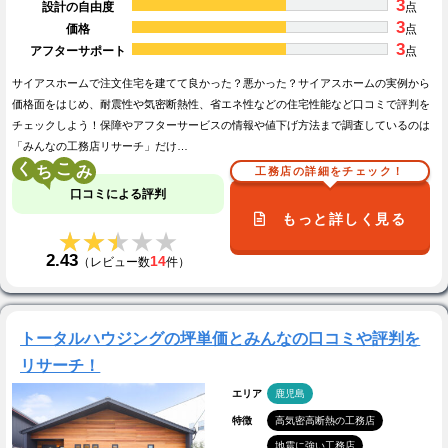
3
設計の自由度
点
3
価格
点
3
アフターサポート
点
サイアスホームで注文住宅を建てて良かった？悪かった？サイアスホームの実例から
価格面をはじめ、耐震性や気密断熱性、省エネ性などの住宅性能など口コミで評判を
チェックしよう！保障やアフターサービスの情報や値下げ方法まで調査しているのは
「みんなの工務店リサーチ」だけ…
く
こ
工務店の詳細をチェック！
口コミによる評判
もっと詳しく見る
★★★★★
★★★★★
2.43
14
（レビュー数
件）
トータルハウジングの坪単価とみんなの口コミや評判を
リサーチ！
エリア
鹿児島
特徴
高気密高断熱の工務店
地震に強い工務店