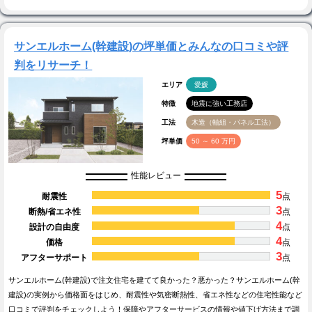
サンエルホーム(幹建設)の坪単価とみんなの口コミや評
判をリサーチ！
エリア
愛媛
特徴
地震に強い工務店
工法
木造（軸組・パネル工法）
坪単価
50 ～ 60 万円
性能レビュー
5
耐震性
点
3
断熱/省エネ性
点
4
設計の自由度
点
4
価格
点
3
アフターサポート
点
サンエルホーム(幹建設)で注文住宅を建てて良かった？悪かった？サンエルホーム(幹
建設)の実例から価格面をはじめ、耐震性や気密断熱性、省エネ性などの住宅性能など
口コミで評判をチェックしよう！保障やアフターサービスの情報や値下げ方法まで調