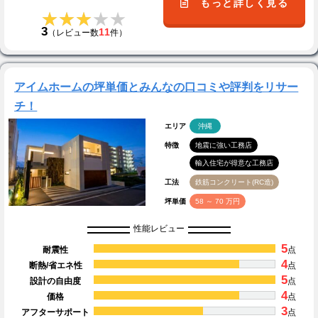
もっと詳しく見る
★★★★★
★★★★★
3
11
（レビュー数
件）
アイムホームの坪単価とみんなの口コミや評判をリサー
チ！
エリア
沖縄
特徴
地震に強い工務店
輸入住宅が得意な工務店
工法
鉄筋コンクリート(RC造)
坪単価
58 ～ 70 万円
性能レビュー
5
耐震性
点
4
断熱/省エネ性
点
5
設計の自由度
点
4
価格
点
3
アフターサポート
点