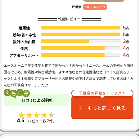
坪単価
50 ～ 60 万円
性能レビュー
5
耐震性
点
5
断熱/省エネ性
点
3
設計の自由度
点
4
価格
点
4
アフターサポート
点
エースホームで注文住宅を建てて良かった？悪かった？エースホームの実例から価格
面をはじめ、耐震性や気密断熱性、省エネ性などの住宅性能など口コミで評判をチェ
ックしよう！保障やアフターサービスの情報や値下げ方法まで調査しているのは「み
んなの工務店リサーチ」だけ…
く
こ
工務店の詳細をチェック！
口コミによる評判
もっと詳しく見る
★★★★★
★★★★★
4.5
2
（レビュー数
件）