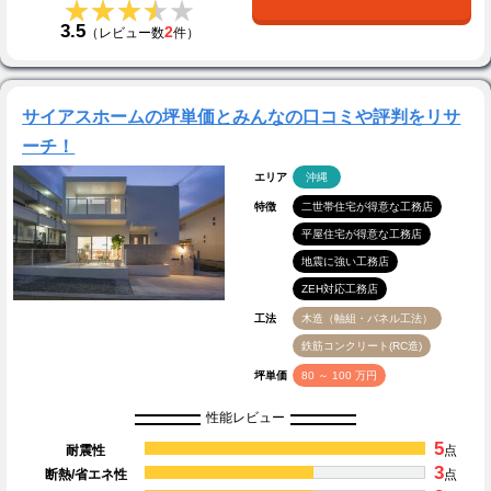
★★★★★
★★★★★
3.5
2
（レビュー数
件）
サイアスホームの坪単価とみんなの口コミや評判をリサ
ーチ！
エリア
沖縄
特徴
二世帯住宅が得意な工務店
平屋住宅が得意な工務店
地震に強い工務店
ZEH対応工務店
工法
木造（軸組・パネル工法）
鉄筋コンクリート(RC造)
坪単価
80 ～ 100 万円
性能レビュー
5
耐震性
点
3
断熱/省エネ性
点