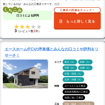
査しているのは「みんなの工務店リサーチ」だけ…
く
こ
工務店の詳細をチェック！
口コミによる評判
もっと詳しく見る
★★★★★
★★★★★
3
1
（レビュー数
件）
エースホーム(FC)の坪単価とみんなの口コミや評判をリ
サーチ！
エリア
東北（3）
関東（3）
中部（6）
近畿（3）
中国・四国（5）
九州・沖縄（4）
特徴
ローコストな工務店
高気密高断熱の工務店
地震に強い工務店
工法
木造（軸組・パネル工法）