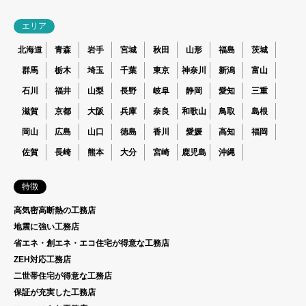
エリア
北海道
青森
岩手
宮城
秋田
山形
福島
茨城
群馬
栃木
埼玉
千葉
東京
神奈川
新潟
富山
石川
福井
山梨
長野
岐阜
静岡
愛知
三重
滋賀
京都
大阪
兵庫
奈良
和歌山
鳥取
島根
岡山
広島
山口
徳島
香川
愛媛
高知
福岡
佐賀
長崎
熊本
大分
宮崎
鹿児島
沖縄
特徴
高気密高断熱の工務店
地震に強い工務店
省エネ・創エネ・エコ住宅が得意な工務店
ZEH対応工務店
二世帯住宅が得意な工務店
保証が充実した工務店