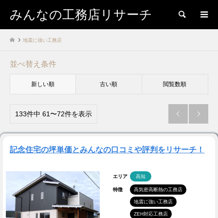
みんなの工務店リサーチ
検索
地震に強い工務店
並べ替え条件
新しい順
古い順
閲覧数順
133件中 61〜72件を表示


記念住宅の坪単価とみんなの口コミや評判をリサーチ！
エリア
高知
特徴
高気密高断熱の工務店
地震に強い工務店
ZEH対応工務店