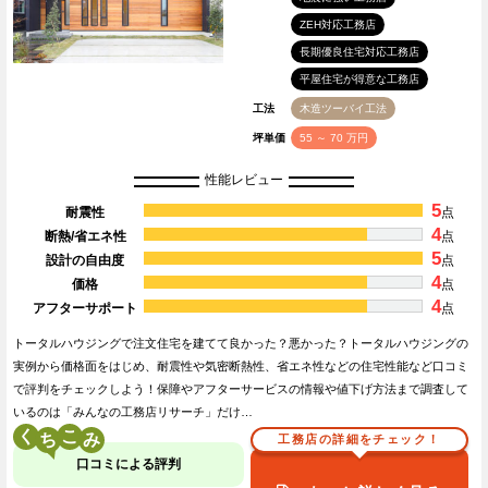
ZEH対応工務店
長期優良住宅対応工務店
平屋住宅が得意な工務店
工法
木造ツーバイ工法
坪単価
55 ～ 70 万円
性能レビュー
5
耐震性
点
4
断熱/省エネ性
点
5
設計の自由度
点
4
価格
点
4
アフターサポート
点
トータルハウジングで注文住宅を建てて良かった？悪かった？トータルハウジングの
実例から価格面をはじめ、耐震性や気密断熱性、省エネ性などの住宅性能など口コミ
で評判をチェックしよう！保障やアフターサービスの情報や値下げ方法まで調査して
いるのは「みんなの工務店リサーチ」だけ…
く
こ
工務店の詳細をチェック！
口コミによる評判