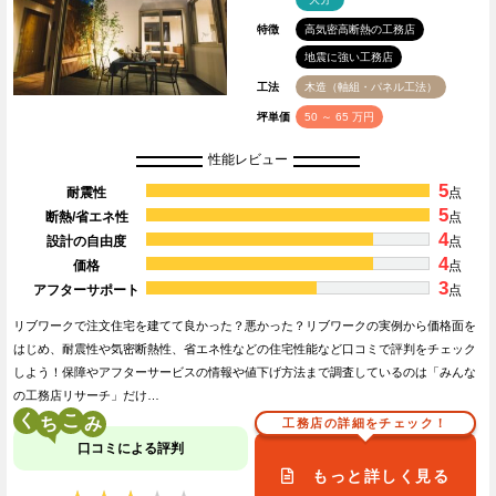
特徴
高気密高断熱の工務店
地震に強い工務店
工法
木造（軸組・パネル工法）
坪単価
50 ～ 65 万円
性能レビュー
5
耐震性
点
5
断熱/省エネ性
点
4
設計の自由度
点
4
価格
点
3
アフターサポート
点
リブワークで注文住宅を建てて良かった？悪かった？リブワークの実例から価格面を
はじめ、耐震性や気密断熱性、省エネ性などの住宅性能など口コミで評判をチェック
しよう！保障やアフターサービスの情報や値下げ方法まで調査しているのは「みんな
の工務店リサーチ」だけ…
く
こ
工務店の詳細をチェック！
口コミによる評判
もっと詳しく見る