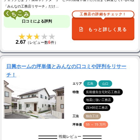
「みんなの工務店リサーチ」だけ…
く
こ
工務店の詳細をチェック！
口コミによる評判
もっと詳しく見る
★★★★★
★★★★★
2.67
6
（レビュー数
件）
日興ホームの坪単価とみんなの口コミや評判をリサー
チ！
エリア
広島
山口
特徴
長期優良住宅対応工務店
地震に強い工務店
ZEH対応工務店
工法
独自工法
坪単価
55 ～ 75 万円
性能レビュー