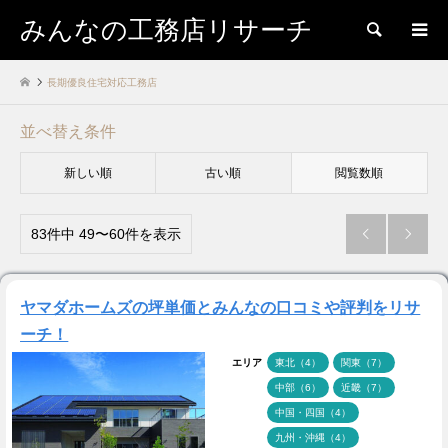
みんなの工務店リサーチ
検索
長期優良住宅対応工務店
並べ替え条件
新しい順
古い順
閲覧数順
83件中 49〜60件を表示


ヤマダホームズの坪単価とみんなの口コミや評判をリサ
ーチ！
エリア
東北（4）
関東（7）
中部（6）
近畿（7）
中国・四国（4）
九州・沖縄（4）