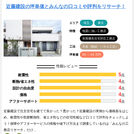
近藤建設の坪単価とみんなの口コミや評判をリサーチ！
エリア
埼玉
東京
特徴
地震に強い工務店
長期優良住宅対応工務店
工法
木造（軸組・パネル工法）
坪単価
55 ～ 65 万円
性能レビュー
5
耐震性
点
4
断熱/省エネ性
点
4
設計の自由度
点
4
価格
点
4
アフターサポート
点
近藤建設で注文住宅を建てて良かった？悪かった？近藤建設の実例から価格面をはじ
め、耐震性や気密断熱性、省エネ性などの住宅性能など口コミで評判をチェックしよ
う！保障やアフターサービスの情報や値下げ方法まで調査しているのは「みんなの工
務店リサーチ」だけ…