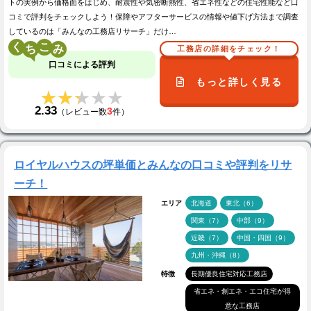
トの実例から価格面をはじめ、耐震性や気密断熱性、省エネ性などの住宅性能など口
コミで評判をチェックしよう！保障やアフターサービスの情報や値下げ方法まで調査
しているのは「みんなの工務店リサーチ」だけ…
く
こ
工務店の詳細をチェック！
口コミによる評判
もっと詳しく見る
★★★★★
★★★★★
2.33
3
（レビュー数
件）
ロイヤルハウスの坪単価とみんなの口コミや評判をリサ
ーチ！
エリア
北海道
東北（6）
関東（7）
中部（9）
近畿（7）
中国・四国（9）
九州・沖縄（8）
特徴
長期優良住宅対応工務店
省エネ・創エネ・エコ住宅が得
意な工務店