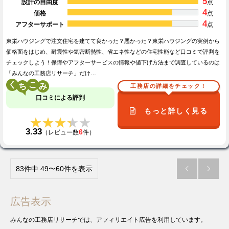
5
設計の自由度
点
4
価格
点
4
アフターサポート
点
東栄ハウジングで注文住宅を建てて良かった？悪かった？東栄ハウジングの実例から
価格面をはじめ、耐震性や気密断熱性、省エネ性などの住宅性能など口コミで評判を
チェックしよう！保障やアフターサービスの情報や値下げ方法まで調査しているのは
「みんなの工務店リサーチ」だけ…
く
こ
工務店の詳細をチェック！
口コミによる評判
もっと詳しく見る
★★★★★
★★★★★
3.33
6
（レビュー数
件）
83件中 49〜60件を表示


広告表示
みんなの工務店リサーチでは、アフィリエイト広告を利用しています。