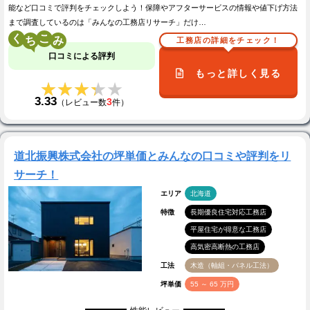
能など口コミで評判をチェックしよう！保障やアフターサービスの情報や値下げ方法
まで調査しているのは「みんなの工務店リサーチ」だけ…
く
こ
工務店の詳細をチェック！
口コミによる評判
もっと詳しく見る
★★★★★
★★★★★
3.33
3
（レビュー数
件）
道北振興株式会社の坪単価とみんなの口コミや評判をリ
サーチ！
エリア
北海道
特徴
長期優良住宅対応工務店
平屋住宅が得意な工務店
高気密高断熱の工務店
工法
木造（軸組・パネル工法）
坪単価
55 ～ 65 万円