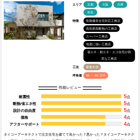
エリア
京都
大阪
兵庫
奈良
特徴
長期優良住宅対応工務店
高気密高断熱の工務店
スーパー工務店
地震に強い工務店
省エネ・創エネ・エコ住宅が得
意な工務店
工法
重量木骨
坪単価
60 ～ 80 万円
性能レビュー
5
耐震性
点
5
断熱/省エネ性
点
5
設計の自由度
点
4
価格
点
4
アフターサポート
点
タイコーアーキテクトで注文住宅を建てて良かった？悪かった？タイコーアーキテク