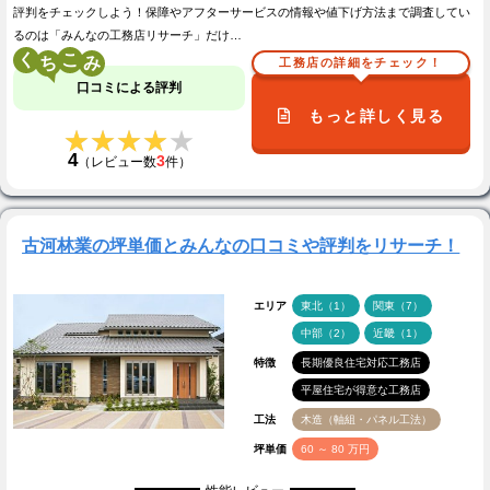
評判をチェックしよう！保障やアフターサービスの情報や値下げ方法まで調査してい
るのは「みんなの工務店リサーチ」だけ…
く
こ
工務店の詳細をチェック！
口コミによる評判
もっと詳しく見る
★★★★★
★★★★★
4
3
（レビュー数
件）
古河林業の坪単価とみんなの口コミや評判をリサーチ！
エリア
東北（1）
関東（7）
中部（2）
近畿（1）
特徴
長期優良住宅対応工務店
平屋住宅が得意な工務店
工法
木造（軸組・パネル工法）
坪単価
60 ～ 80 万円