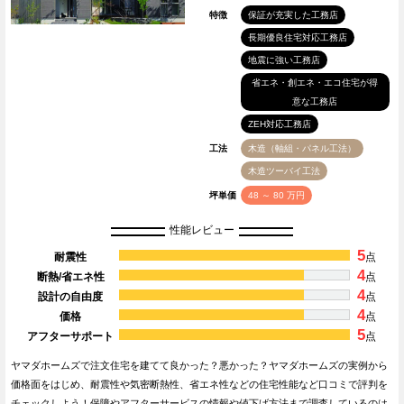
特徴
保証が充実した工務店
長期優良住宅対応工務店
地震に強い工務店
省エネ・創エネ・エコ住宅が得
意な工務店
ZEH対応工務店
工法
木造（軸組・パネル工法）
木造ツーバイ工法
坪単価
48 ～ 80 万円
性能レビュー
5
耐震性
点
4
断熱/省エネ性
点
4
設計の自由度
点
4
価格
点
5
アフターサポート
点
ヤマダホームズで注文住宅を建てて良かった？悪かった？ヤマダホームズの実例から
価格面をはじめ、耐震性や気密断熱性、省エネ性などの住宅性能など口コミで評判を
チェックしよう！保障やアフターサービスの情報や値下げ方法まで調査しているのは