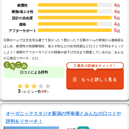
4
耐震性
点
4
断熱/省エネ性
点
5
設計の自由度
点
4
価格
点
5
アフターサポート
点
日興ホームで注文住宅を建てて良かった？悪かった？日興ホームの実例から価格面を
はじめ、耐震性や気密断熱性、省エネ性などの住宅性能など口コミで評判をチェック
しよう！保障やアフターサービスの情報や値下げ方法まで調査しているのは「みんな
の工務店リサーチ」だけ…
く
こ
工務店の詳細をチェック！
口コミによる評判
もっと詳しく見る
★★★★★
★★★★★
3
4
（レビュー数
件）
オーガニックスタジオ新潟の坪単価とみんなの口コミや
評判をリサーチ！