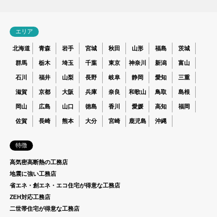
エリア
北海道
青森
岩手
宮城
秋田
山形
福島
茨城
群馬
栃木
埼玉
千葉
東京
神奈川
新潟
富山
石川
福井
山梨
長野
岐阜
静岡
愛知
三重
滋賀
京都
大阪
兵庫
奈良
和歌山
鳥取
島根
岡山
広島
山口
徳島
香川
愛媛
高知
福岡
佐賀
長崎
熊本
大分
宮崎
鹿児島
沖縄
特徴
高気密高断熱の工務店
地震に強い工務店
省エネ・創エネ・エコ住宅が得意な工務店
ZEH対応工務店
二世帯住宅が得意な工務店