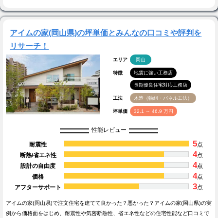
アイムの家(岡山県)の坪単価とみんなの口コミや評判を
リサーチ！
エリア
岡山
特徴
地震に強い工務店
長期優良住宅対応工務店
工法
木造（軸組・パネル工法）
坪単価
32.1 ～ 46.9 万円
性能レビュー
5
耐震性
点
4
断熱/省エネ性
点
4
設計の自由度
点
4
価格
点
3
アフターサポート
点
アイムの家(岡山県)で注文住宅を建てて良かった？悪かった？アイムの家(岡山県)の実
例から価格面をはじめ、耐震性や気密断熱性、省エネ性などの住宅性能など口コミで