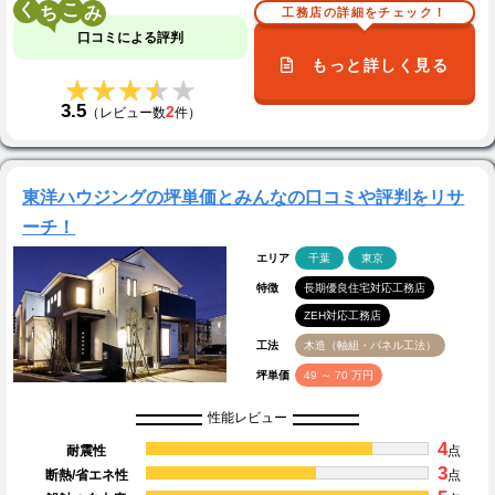
く
こ
工務店の詳細をチェック！
口コミによる評判
もっと詳しく見る
★★★★★
★★★★★
3.5
2
（レビュー数
件）
東洋ハウジングの坪単価とみんなの口コミや評判をリサ
ーチ！
エリア
千葉
東京
特徴
長期優良住宅対応工務店
ZEH対応工務店
工法
木造（軸組・パネル工法）
坪単価
49 ～ 70 万円
性能レビュー
4
耐震性
点
3
断熱/省エネ性
点