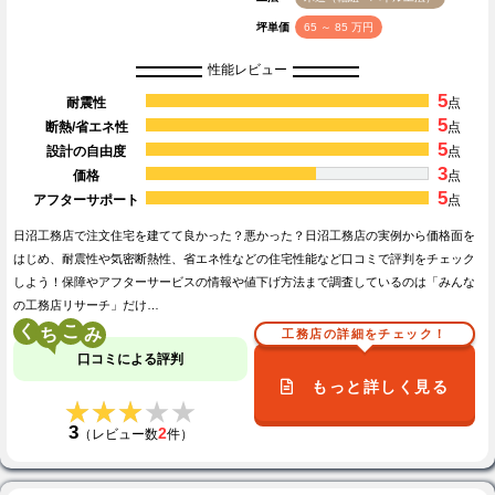
坪単価
65 ～ 85 万円
性能レビュー
5
耐震性
点
5
断熱/省エネ性
点
5
設計の自由度
点
3
価格
点
5
アフターサポート
点
日沼工務店で注文住宅を建てて良かった？悪かった？日沼工務店の実例から価格面を
はじめ、耐震性や気密断熱性、省エネ性などの住宅性能など口コミで評判をチェック
しよう！保障やアフターサービスの情報や値下げ方法まで調査しているのは「みんな
の工務店リサーチ」だけ…
く
こ
工務店の詳細をチェック！
口コミによる評判
もっと詳しく見る
★★★★★
★★★★★
3
2
（レビュー数
件）