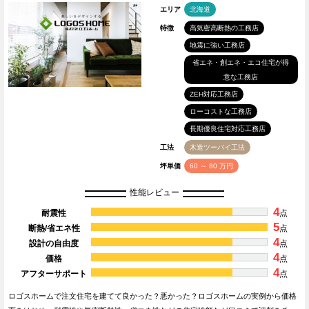
エリア
北海道
特徴
高気密高断熱の工務店
地震に強い工務店
省エネ・創エネ・エコ住宅が得
意な工務店
ZEH対応工務店
ローコストな工務店
長期優良住宅対応工務店
工法
木造ツーバイ工法
坪単価
60 ～ 80 万円
性能レビュー
4
耐震性
点
5
断熱/省エネ性
点
4
設計の自由度
点
4
価格
点
4
アフターサポート
点
ロゴスホームで注文住宅を建てて良かった？悪かった？ロゴスホームの実例から価格