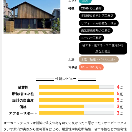
エリア
新潟
特徴
ZEH対応工務店
長期優良住宅対応工務店
リフォームが得意な工務店
高気密高断熱の工務店
スーパー工務店
省エネ・創エネ・エコ住宅が得
意な工務店
工法
木造（軸組・パネル工法）
坪単価
80 ～ 100 万円
性能レビュー
4
耐震性
点
5
断熱/省エネ性
点
5
設計の自由度
点
3
価格
点
3
アフターサポート
点
オーガニックスタジオ新潟で注文住宅を建てて良かった？悪かった？オーガニックス
タジオ新潟の実例から価格面をはじめ、耐震性や気密断熱性、省エネ性などの住宅性