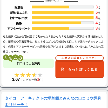
性能レビュー
3
耐震性
点
5
断熱/省エネ性
点
5
設計の自由度
点
4
価格
点
3
アフターサポート
点
道北振興で注文住宅を建てて良かった？悪かった？道北振興の実例から価格面をはじ
め、耐震性や気密断熱性、省エネ性などの住宅性能など口コミで評判をチェックしよ
う！保障やアフターサービスの情報や値下げ方法まで調査しているのは「みんなの工
務店リサーチ」だけ…
く
こ
工務店の詳細をチェック！
口コミによる評判
もっと詳しく見る
★★★★★
★★★★★
3.67
3
（レビュー数
件）
タイコーアーキテクトの坪単価とみんなの口コミや評判
をリサーチ！