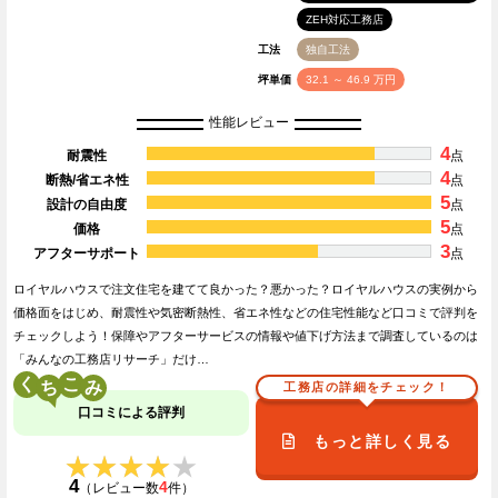
ZEH対応工務店
工法
独自工法
坪単価
32.1 ～ 46.9 万円
性能レビュー
4
耐震性
点
4
断熱/省エネ性
点
5
設計の自由度
点
5
価格
点
3
アフターサポート
点
ロイヤルハウスで注文住宅を建てて良かった？悪かった？ロイヤルハウスの実例から
価格面をはじめ、耐震性や気密断熱性、省エネ性などの住宅性能など口コミで評判を
チェックしよう！保障やアフターサービスの情報や値下げ方法まで調査しているのは
「みんなの工務店リサーチ」だけ…
く
こ
工務店の詳細をチェック！
口コミによる評判
もっと詳しく見る
★★★★★
★★★★★
4
4
（レビュー数
件）