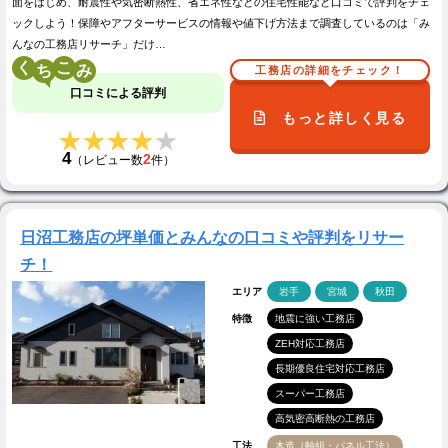
面をはじめ、耐震性や気密断熱性、省エネ性などの住宅性能など口コミで評判をチェ
ックしよう！保障やアフターサービスの情報や値下げ方法まで調査しているのは「み
んなの工務店リサーチ」だけ…
く
こ
工務店の詳細をチェック！
口コミによる評判
もっと詳しく見る
★★★★★
★★★★★
4
2
（レビュー数
件）
日沼工務店の坪単価とみんなの口コミや評判をリサー
チ！
エリア
岩手
宮城
秋田
特徴
地震に強い工務店
ZEH対応工務店
長期優良住宅対応工務店
スーパー工務店
高気密高断熱の工務店
工法
木造（軸組・パネル工法）