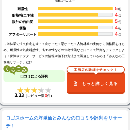
性能レビュー
5
耐震性
点
4
断熱/省エネ性
点
5
設計の自由度
点
4
価格
点
4
アフターサポート
点
古河林業で注文住宅を建てて良かった？悪かった？古河林業の実例から価格面をはじ
め、耐震性や気密断熱性、省エネ性などの住宅性能など口コミで評判をチェックしよ
う！保障やアフターサービスの情報や値下げ方法まで調査しているのは「みんなの工
務店リサーチ」だけ…
く
こ
工務店の詳細をチェック！
口コミによる評判
もっと詳しく見る
★★★★★
★★★★★
3.33
3
（レビュー数
件）
ロゴスホームの坪単価とみんなの口コミや評判をリサー
チ！