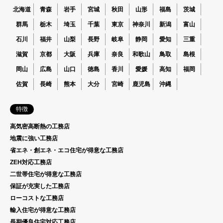
北海道
青森
岩手
宮城
秋田
山形
福島
茨城
群馬
栃木
埼玉
千葉
東京
神奈川
新潟
富山
石川
福井
山梨
長野
岐阜
静岡
愛知
三重
滋賀
京都
大阪
兵庫
奈良
和歌山
鳥取
島根
岡山
広島
山口
徳島
香川
愛媛
高知
福岡
佐賀
長崎
熊本
大分
宮崎
鹿児島
沖縄
特徴
高気密高断熱の工務店
地震に強い工務店
省エネ・創エネ・エコ住宅が得意な工務店
ZEH対応工務店
二世帯住宅が得意な工務店
保証が充実した工務店
ローコストな工務店
輸入住宅が得意な工務店
長期優良住宅対応工務店