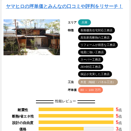
ヤマヒロの坪単価とみんなの口コミや評判をリサーチ！
エリア
兵庫
特徴
長期優良住宅対応工務店
高気密高断熱の工務店
リフォームが得意な工務店
地震に強い工務店
スーパー工務店
ZEH対応工務店
保証が充実した工務店
工法
木造（軸組・パネル工法）
坪単価
80 ～ 100 万円
性能レビュー
5
耐震性
点
5
断熱/省エネ性
点
5
設計の自由度
点
3
価格
点