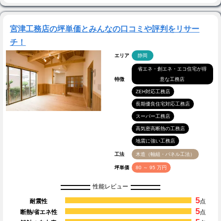
宮津工務店の坪単価とみんなの口コミや評判をリサー
チ！
エリア
静岡
省エネ・創エネ・エコ住宅が得
特徴
意な工務店
ZEH対応工務店
長期優良住宅対応工務店
スーパー工務店
高気密高断熱の工務店
地震に強い工務店
工法
木造（軸組・パネル工法）
坪単価
80 ～ 95 万円
性能レビュー
5
耐震性
点
5
断熱/省エネ性
点