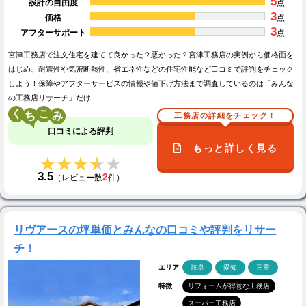
5
設計の自由度
点
3
価格
点
3
アフターサポート
点
宮津工務店で注文住宅を建てて良かった？悪かった？宮津工務店の実例から価格面を
はじめ、耐震性や気密断熱性、省エネ性などの住宅性能など口コミで評判をチェック
しよう！保障やアフターサービスの情報や値下げ方法まで調査しているのは「みんな
の工務店リサーチ」だけ…
く
こ
工務店の詳細をチェック！
口コミによる評判
もっと詳しく見る
★★★★★
★★★★★
3.5
2
（レビュー数
件）
リヴアースの坪単価とみんなの口コミや評判をリサー
チ！
エリア
岐阜
愛知
三重
特徴
リフォームが得意な工務店
スーパー工務店