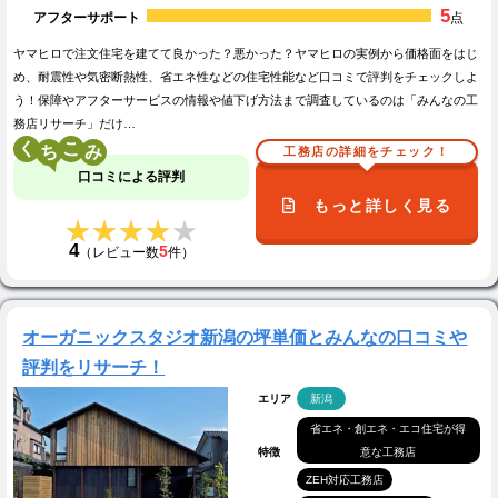
5
アフターサポート
点
ヤマヒロで注文住宅を建てて良かった？悪かった？ヤマヒロの実例から価格面をはじ
め、耐震性や気密断熱性、省エネ性などの住宅性能など口コミで評判をチェックしよ
う！保障やアフターサービスの情報や値下げ方法まで調査しているのは「みんなの工
務店リサーチ」だけ…
く
こ
工務店の詳細をチェック！
口コミによる評判
もっと詳しく見る
★★★★★
★★★★★
4
5
（レビュー数
件）
オーガニックスタジオ新潟の坪単価とみんなの口コミや
評判をリサーチ！
エリア
新潟
省エネ・創エネ・エコ住宅が得
特徴
意な工務店
ZEH対応工務店