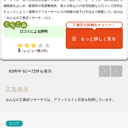
価格面をはじめ、耐震性や気密断熱性、省エネ性などの住宅性能など口コミで評判を
チェックしよう！保障やアフターサービスの情報や値下げ方法まで調査しているのは
「みんなの工務店リサーチ」だけ…
く
こ
工務店の詳細をチェック！
口コミによる評判
もっと詳しく見る
★★★★★
★★★★★
3
1
（レビュー数
件）
83件中 61〜72件を表示


広告表示
みんなの工務店リサーチでは、アフィリエイト広告を利用しています。
エリア