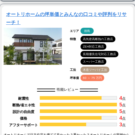
オートリホームの坪単価とみんなの口コミや評判をリサ
ーチ！
エリア
徳島
特徴
高気密高断熱の工務店
ZEH対応工務店
長期優良住宅対応工務店
スーパー工務店
工法
木造ツーバイ工法
坪単価
60 ～ 75 万円
性能レビュー
4
耐震性
点
5
断熱/省エネ性
点
5
設計の自由度
点
4
価格
点
3
アフターサポート
点
オートリホームで注文住宅を建てて良かった？悪かった？オートリホームの実例から