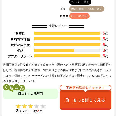
スーパー工務店
工法
木造（軸組・パネル工法）
坪単価
65 ～ 85 万円
性能レビュー
5
耐震性
点
5
断熱/省エネ性
点
5
設計の自由度
点
3
価格
点
5
アフターサポート
点
日沼工務店で注文住宅を建てて良かった？悪かった？日沼工務店の実例から価格面を
はじめ、耐震性や気密断熱性、省エネ性などの住宅性能など口コミで評判をチェック
しよう！保障やアフターサービスの情報や値下げ方法まで調査しているのは「みんな
の工務店リサーチ」だけ…
く
こ
工務店の詳細をチェック！
口コミによる評判
もっと詳しく見る
★★★★★
★★★★★
3
2
（レビュー数
件）