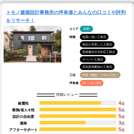
トモノ建築設計事務所の坪単価とみんなの口コミや評判
をリサーチ！
エリア
長野
特徴
地震に強い工務店
保証が充実した工務店
長期優良住宅対応工務店
スーパー工務店
高気密高断熱の工務店
工法
木造（軸組・パネル工法）
坪単価
63 ～ 80 万円
性能レビュー
4
耐震性
点
5
断熱/省エネ性
点
5
設計の自由度
点
3
価格
点
5
アフターサポート
点