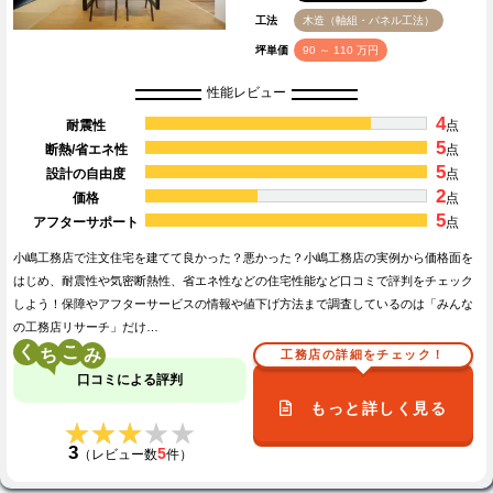
工法
木造（軸組・パネル工法）
坪単価
90 ～ 110 万円
性能レビュー
4
耐震性
点
5
断熱/省エネ性
点
5
設計の自由度
点
2
価格
点
5
アフターサポート
点
小嶋工務店で注文住宅を建てて良かった？悪かった？小嶋工務店の実例から価格面を
はじめ、耐震性や気密断熱性、省エネ性などの住宅性能など口コミで評判をチェック
しよう！保障やアフターサービスの情報や値下げ方法まで調査しているのは「みんな
の工務店リサーチ」だけ…
く
こ
工務店の詳細をチェック！
口コミによる評判
もっと詳しく見る
★★★★★
★★★★★
3
5
（レビュー数
件）