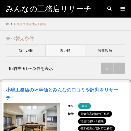
みんなの工務店リサーチ
検索
長期優良住宅対応工務店
並べ替え条件
新しい順
古い順
閲覧数順
83件中 61〜72件を表示


小嶋工務店の坪単価とみんなの口コミや評判をリサー
チ！
エリア
東京
特徴
高気密高断熱の工務店
地震に強い工務店
長期優良住宅対応工務店