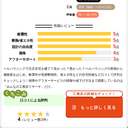
工法
木造（軸組・パネル工法）
坪単価
55 ～ 65 万円
性能レビュー
5
耐震性
点
5
断熱/省エネ性
点
5
設計の自由度
点
4
価格
点
3
アフターサポート
点
ベルハウジングで注文住宅を建てて良かった？悪かった？ベルハウジングの実例から
価格面をはじめ、耐震性や気密断熱性、省エネ性などの住宅性能など口コミで評判を
チェックしよう！保障やアフターサービスの情報や値下げ方法まで調査しているのは
「みんなの工務店リサーチ」だけ…
く
こ
工務店の詳細をチェック！
口コミによる評判
もっと詳しく見る
★★★★★
★★★★★
4
3
（レビュー数
件）