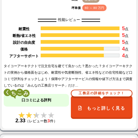
坪単価
60 ～ 80 万円
性能レビュー
5
耐震性
点
5
断熱/省エネ性
点
5
設計の自由度
点
4
価格
点
4
アフターサポート
点
タイコーアーキテクトで注文住宅を建てて良かった？悪かった？タイコーアーキテク
トの実例から価格面をはじめ、耐震性や気密断熱性、省エネ性などの住宅性能など口
コミで評判をチェックしよう！保障やアフターサービスの情報や値下げ方法まで調査
しているのは「みんなの工務店リサーチ」だけ…
く
こ
工務店の詳細をチェック！
口コミによる評判
もっと詳しく見る
★★★★★
★★★★★
2.33
3
（レビュー数
件）