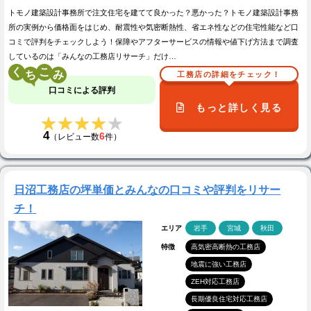
トモノ建築設計事務所で注文住宅を建てて良かった？悪かった？トモノ建築設計事務
所の実例から価格面をはじめ、耐震性や気密断熱性、省エネ性などの住宅性能など口
コミで評判をチェックしよう！保障やアフターサービスの情報や値下げ方法まで調査
しているのは「みんなの工務店リサーチ」だけ…
く
こ
工務店の詳細をチェック！
口コミによる評判
もっと詳しく見る
★★★★★
★★★★★
4
6
（レビュー数
件）
日沼工務店の坪単価とみんなの口コミや評判をリサー
チ！
エリア
岩手
宮城
秋田
特徴
高気密高断熱の工務店
地震に強い工務店
ZEH対応工務店
長期優良住宅対応工務店