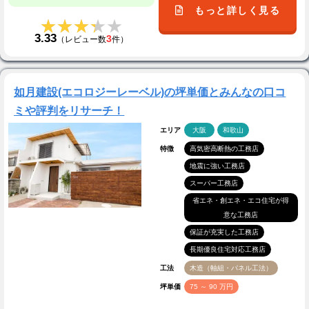
もっと詳しく見る
★★★★★
★★★★★
3.33
3
（レビュー数
件）
如月建設(エコロジーレーベル)の坪単価とみんなの口コ
ミや評判をリサーチ！
エリア
大阪
和歌山
特徴
高気密高断熱の工務店
地震に強い工務店
スーパー工務店
省エネ・創エネ・エコ住宅が得
意な工務店
保証が充実した工務店
長期優良住宅対応工務店
工法
木造（軸組・パネル工法）
坪単価
75 ～ 90 万円