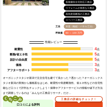
長期優良住宅対応工務店
リフォームが得意な工務店
高気密高断熱の工務店
スーパー工務店
工法
木造（軸組・パネル工法）
坪単価
80 ～ 100 万円
性能レビュー
4
耐震性
点
5
断熱/省エネ性
点
5
設計の自由度
点
3
価格
点
3
アフターサポート
点
オーガニックスタジオ新潟で注文住宅を建てて良かった？悪かった？オーガニックス
タジオ新潟の実例から価格面をはじめ、耐震性や気密断熱性、省エネ性などの住宅性
能など口コミで評判をチェックしよう！保障やアフターサービスの情報や値下げ方法
まで調査しているのは「みんなの工務店リサーチ」だけ…
く
こ
工務店の詳細をチェック！
口コミによる評判