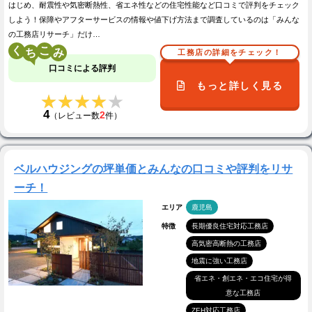
はじめ、耐震性や気密断熱性、省エネ性などの住宅性能など口コミで評判をチェック
しよう！保障やアフターサービスの情報や値下げ方法まで調査しているのは「みんな
の工務店リサーチ」だけ…
く
こ
工務店の詳細をチェック！
口コミによる評判
もっと詳しく見る
★★★★★
★★★★★
4
2
（レビュー数
件）
ベルハウジングの坪単価とみんなの口コミや評判をリサ
ーチ！
エリア
鹿児島
特徴
長期優良住宅対応工務店
高気密高断熱の工務店
地震に強い工務店
省エネ・創エネ・エコ住宅が得
意な工務店
ZEH対応工務店