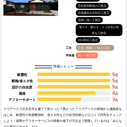
高気密高断熱の工務店
長期優良住宅対応工務店
地震に強い工務店
省エネ・創エネ・エコ住宅が得
意な工務店
ZEH対応工務店
工法
木造（軸組・パネル工法）
坪単価
60 ～ 80 万円
性能レビュー
5
耐震性
点
5
断熱/省エネ性
点
5
設計の自由度
点
4
価格
点
3
アフターサポート
点
リヴアースで注文住宅を建てて良かった？悪かった？リヴアースの実例から価格面を
はじめ、耐震性や気密断熱性、省エネ性などの住宅性能など口コミで評判をチェック
しよう！保障やアフターサービスの情報や値下げ方法まで調査しているのは「みんな
の工務店リサーチ」だけ…