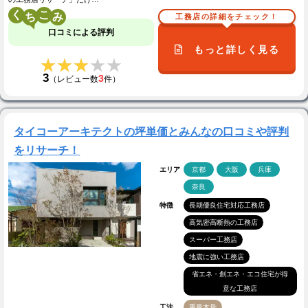
く
こ
工務店の詳細をチェック！
口コミによる評判
もっと詳しく見る
★★★★★
★★★★★
3
3
（レビュー数
件）
タイコーアーキテクトの坪単価とみんなの口コミや評判
をリサーチ！
エリア
京都
大阪
兵庫
奈良
特徴
長期優良住宅対応工務店
高気密高断熱の工務店
スーパー工務店
地震に強い工務店
省エネ・創エネ・エコ住宅が得
意な工務店
工法
重量木骨