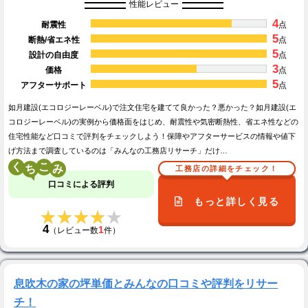
性能レビュー
4
耐震性
点
5
断熱/省エネ性
点
5
設計の自由度
点
3
価格
点
5
アフターサポート
点
如月建設(エコロジーレーベル)で注文住宅を建てて良かった？悪かった？如月建設(エ
コロジーレーベル)の実例から価格面をはじめ、耐震性や気密断熱性、省エネ性などの
住宅性能など口コミで評判をチェックしよう！保障やアフターサービスの情報や値下
げ方法まで調査しているのは「みんなの工務店リサーチ」だけ…
く
こ
工務店の詳細をチェック！
口コミによる評判
もっと詳しく見る
★★★★★
★★★★★
4
1
（レビュー数
件）
息吹木の家の坪単価とみんなの口コミや評判をリサー
チ！