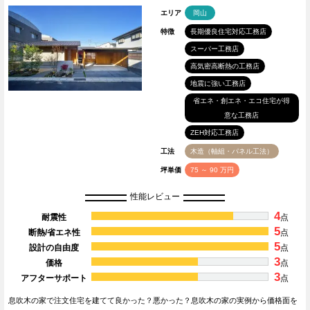
エリア
岡山
特徴
長期優良住宅対応工務店
スーパー工務店
高気密高断熱の工務店
地震に強い工務店
省エネ・創エネ・エコ住宅が得
意な工務店
ZEH対応工務店
工法
木造（軸組・パネル工法）
坪単価
75 ～ 90 万円
性能レビュー
4
耐震性
点
5
断熱/省エネ性
点
5
設計の自由度
点
3
価格
点
3
アフターサポート
点
息吹木の家で注文住宅を建てて良かった？悪かった？息吹木の家の実例から価格面を