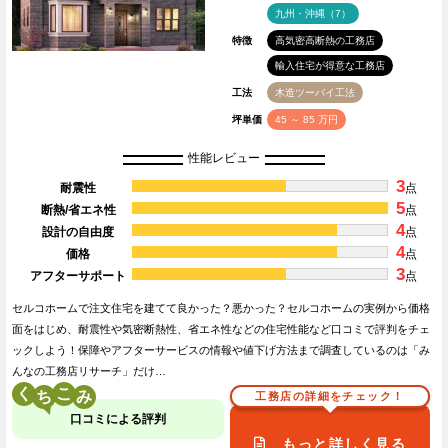
九州・沖縄（7）
特徴
高気密高断熱の工務店
輸入住宅が得意な工務店
工法
木造ツーバイ工法
坪単価
45 ～ 85 万円
性能レビュー
3
耐震性
点
5
断熱/省エネ性
点
4
設計の自由度
点
4
価格
点
3
アフターサポート
点
セルコホームで注文住宅を建てて良かった？悪かった？セルコホームの実例から価格
面をはじめ、耐震性や気密断熱性、省エネ性などの住宅性能など口コミで評判をチェ
ックしよう！保障やアフターサービスの情報や値下げ方法まで調査しているのは「み
んなの工務店リサーチ」だけ…
く
こ
工務店の詳細をチェック！
口コミによる評判
もっと詳しく見る