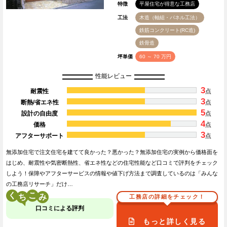
特徴
平屋住宅が得意な工務店
工法
木造（軸組・パネル工法）
鉄筋コンクリート(RC造)
鉄骨造
坪単価
60 ～ 70 万円
性能レビュー
3
耐震性
点
3
断熱/省エネ性
点
5
設計の自由度
点
4
価格
点
3
アフターサポート
点
無添加住宅で注文住宅を建てて良かった？悪かった？無添加住宅の実例から価格面を
はじめ、耐震性や気密断熱性、省エネ性などの住宅性能など口コミで評判をチェック
しよう！保障やアフターサービスの情報や値下げ方法まで調査しているのは「みんな
の工務店リサーチ」だけ…
く
こ
工務店の詳細をチェック！
口コミによる評判
もっと詳しく見る