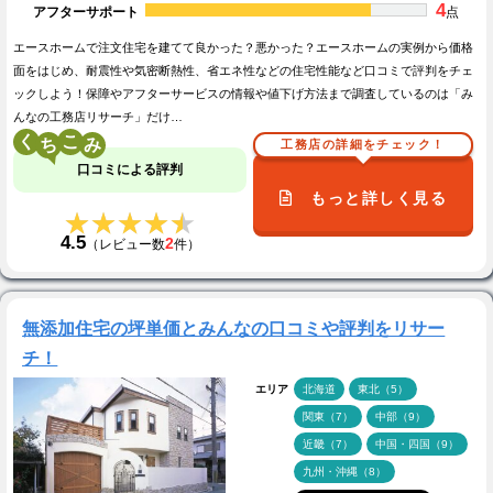
4
アフターサポート
点
エースホームで注文住宅を建てて良かった？悪かった？エースホームの実例から価格
面をはじめ、耐震性や気密断熱性、省エネ性などの住宅性能など口コミで評判をチェ
ックしよう！保障やアフターサービスの情報や値下げ方法まで調査しているのは「み
んなの工務店リサーチ」だけ…
く
こ
工務店の詳細をチェック！
口コミによる評判
もっと詳しく見る
★★★★★
★★★★★
4.5
2
（レビュー数
件）
無添加住宅の坪単価とみんなの口コミや評判をリサー
チ！
エリア
北海道
東北（5）
関東（7）
中部（9）
近畿（7）
中国・四国（9）
九州・沖縄（8）