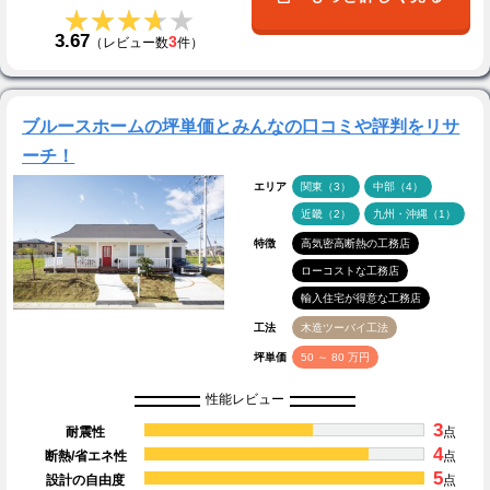
★★★★★
★★★★★
3.67
3
（レビュー数
件）
ブルースホームの坪単価とみんなの口コミや評判をリサ
ーチ！
エリア
関東（3）
中部（4）
近畿（2）
九州・沖縄（1）
特徴
高気密高断熱の工務店
ローコストな工務店
輸入住宅が得意な工務店
工法
木造ツーバイ工法
坪単価
50 ～ 80 万円
性能レビュー
3
耐震性
点
4
断熱/省エネ性
点
5
設計の自由度
点