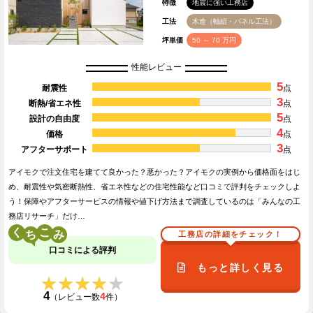
特徴
地震に強い工務店
工法
木造（軸組・パネル工法）
坪単価
50 ～ 70 万円
性能レビュー
5
耐震性
点
3
断熱/省エネ性
点
5
設計の自由度
点
4
価格
点
3
アフターサポート
点
アイモクで注文住宅を建てて良かった？悪かった？アイモクの実例から価格面をはじ
め、耐震性や気密断熱性、省エネ性などの住宅性能など口コミで評判をチェックしよ
う！保障やアフターサービスの情報や値下げ方法まで調査しているのは「みんなの工
務店リサーチ」だけ…
く
こ
工務店の詳細をチェック！
口コミによる評判
もっと詳しく見る
★★★★★
★★★★★
4
4
（レビュー数
件）