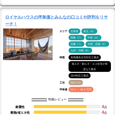
ロイヤルハウスの坪単価とみんなの口コミや評判をリサ
ーチ！
エリア
北海道
東北（6）
関東（7）
中部（9）
近畿（7）
中国・四国（9）
九州・沖縄（8）
特徴
長期優良住宅対応工務店
省エネ・創エネ・エコ住宅が得
意な工務店
ZEH対応工務店
工法
独自工法
坪単価
32.1 ～ 46.9 万円
性能レビュー
4
耐震性
点
4
断熱/省エネ性
点