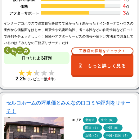
4
価格
点
3
アフターサポート
点
インターデコハウスで注文住宅を建てて良かった？悪かった？インターデコハウスの
実例から価格面をはじめ、耐震性や気密断熱性、省エネ性などの住宅性能など口コミ
で評判をチェックしよう！保障やアフターサービスの情報や値下げ方法まで調査して
いるのは「みんなの工務店リサーチ」だけ…
く
こ
工務店の詳細をチェック！
口コミによる評判
もっと詳しく見る
★★★★★
★★★★★
2.25
4
（レビュー数
件）
セルコホームの坪単価とみんなの口コミや評判をリサー
チ！
エリア
北海道
東北（6）
関東（6）
中部（6）
近畿（5）
中国・四国（4）