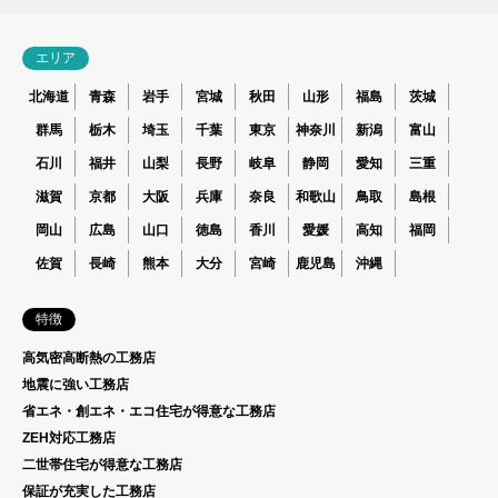
エリア
北海道
青森
岩手
宮城
秋田
山形
福島
茨城
群馬
栃木
埼玉
千葉
東京
神奈川
新潟
富山
石川
福井
山梨
長野
岐阜
静岡
愛知
三重
滋賀
京都
大阪
兵庫
奈良
和歌山
鳥取
島根
岡山
広島
山口
徳島
香川
愛媛
高知
福岡
佐賀
長崎
熊本
大分
宮崎
鹿児島
沖縄
特徴
高気密高断熱の工務店
地震に強い工務店
省エネ・創エネ・エコ住宅が得意な工務店
ZEH対応工務店
二世帯住宅が得意な工務店
保証が充実した工務店