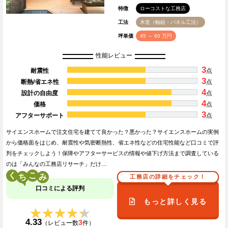
特徴
ローコストな工務店
工法
木造（軸組・パネル工法）
坪単価
45 ～ 60 万円
性能レビュー
3
耐震性
点
3
断熱/省エネ性
点
4
設計の自由度
点
4
価格
点
3
アフターサポート
点
サイエンスホームで注文住宅を建てて良かった？悪かった？サイエンスホームの実例
から価格面をはじめ、耐震性や気密断熱性、省エネ性などの住宅性能など口コミで評
判をチェックしよう！保障やアフターサービスの情報や値下げ方法まで調査している
のは「みんなの工務店リサーチ」だけ…
く
こ
工務店の詳細をチェック！
口コミによる評判
もっと詳しく見る
★★★★★
★★★★★
4.33
3
（レビュー数
件）