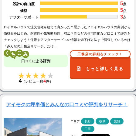
5
設計の自由度
点
5
価格
点
3
アフターサポート
点
ロイヤルハウスで注文住宅を建てて良かった？悪かった？ロイヤルハウスの実例から
価格面をはじめ、耐震性や気密断熱性、省エネ性などの住宅性能など口コミで評判を
チェックしよう！保障やアフターサービスの情報や値下げ方法まで調査しているのは
「みんなの工務店リサーチ」だけ…
く
こ
工務店の詳細をチェック！
口コミによる評判
もっと詳しく見る
★★★★★
★★★★★
4
4
（レビュー数
件）
アイモクの坪単価とみんなの口コミや評判をリサーチ！
エリア
長野
岐阜
愛知
三重