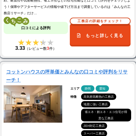
め、耐震性や気密断熱性、省エネ性などの住宅性能など口コミで評判をチェックしよ
う！保障やアフターサービスの情報や値下げ方法まで調査しているのは「みんなの工
務店リサーチ」だけ…
く
こ
工務店の詳細をチェック！
口コミによる評判
もっと詳しく見る
★★★★★
★★★★★
3.33
3
（レビュー数
件）
コットンハウスの坪単価とみんなの口コミや評判をリサ
ーチ！
エリア
静岡
愛知
特徴
高気密高断熱の工務店
地震に強い工務店
省エネ・創エネ・エコ住宅が得
意な工務店
ZEH対応工務店
スーパー工務店