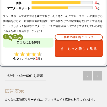
4
価格
点
3
アフターサポート
点
ブルースホームで注文住宅を建てて良かった？悪かった？ブルースホームの実例から
価格面をはじめ、耐震性や気密断熱性、省エネ性などの住宅性能など口コミで評判を
チェックしよう！保障やアフターサービスの情報や値下げ方法まで調査しているのは
「みんなの工務店リサーチ」だけ…
く
こ
工務店の詳細をチェック！
口コミによる評判
もっと詳しく見る
★★★★★
★★★★★
4.5
2
（レビュー数
件）
62件中 49〜60件を表示


広告表示
みんなの工務店リサーチでは、アフィリエイト広告を利用しています。